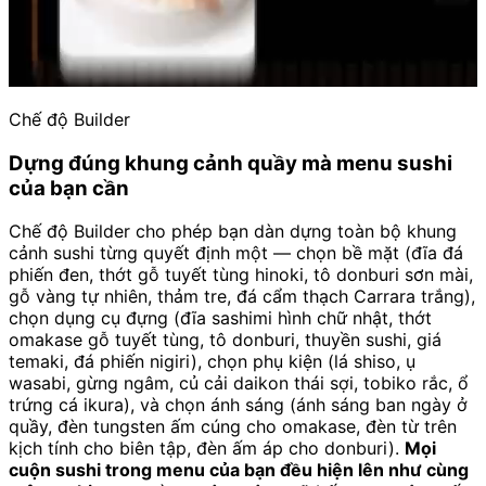
Chế độ Builder
Dựng đúng khung cảnh quầy mà menu sushi
của bạn cần
Chế độ Builder cho phép bạn dàn dựng toàn bộ khung
cảnh sushi từng quyết định một — chọn bề mặt (đĩa đá
phiến đen, thớt gỗ tuyết tùng hinoki, tô donburi sơn mài,
gỗ vàng tự nhiên, thảm tre, đá cẩm thạch Carrara trắng),
chọn dụng cụ đựng (đĩa sashimi hình chữ nhật, thớt
omakase gỗ tuyết tùng, tô donburi, thuyền sushi, giá
temaki, đá phiến nigiri), chọn phụ kiện (lá shiso, ụ
wasabi, gừng ngâm, củ cải daikon thái sợi, tobiko rắc, ổ
trứng cá ikura), và chọn ánh sáng (ánh sáng ban ngày ở
quầy, đèn tungsten ấm cúng cho omakase, đèn từ trên
kịch tính cho biên tập, đèn ấm áp cho donburi).
Mọi
cuộn sushi trong menu của bạn đều hiện lên như cùng