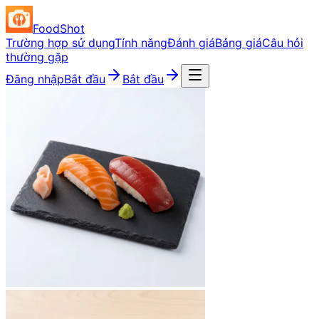
FoodShot
Trường hợp sử dụng
Tính năng
Đánh giá
Bảng giá
Câu hỏi
thường gặp
Đăng nhập
Bắt đầu
Bắt đầu