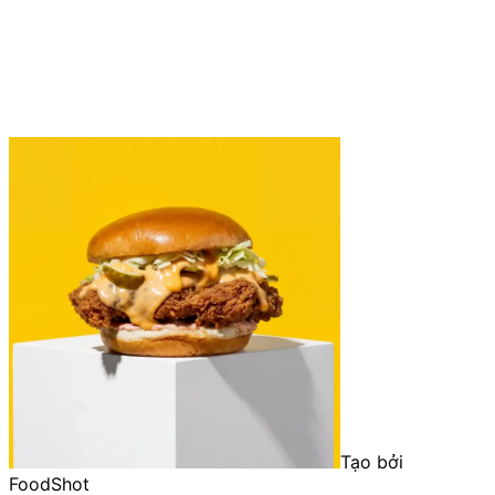
Tạo bởi
FoodShot