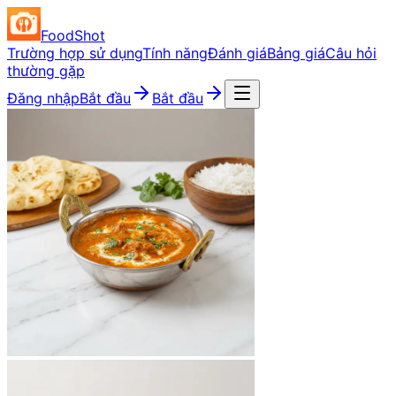
FoodShot
Trường hợp sử dụng
Tính năng
Đánh giá
Bảng giá
Câu hỏi
thường gặp
Đăng nhập
Bắt đầu
Bắt đầu