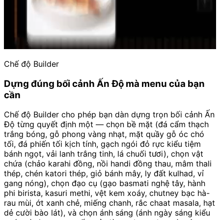
Chế độ Builder
Dựng đúng bối cảnh Ấn Độ mà menu của bạn
cần
Chế độ Builder cho phép bạn dàn dựng trọn bối cảnh Ấn
Độ từng quyết định một — chọn bề mặt (đá cẩm thạch
trắng bóng, gỗ phong vàng nhạt, mặt quầy gỗ óc chó
tối, đá phiến tối kịch tính, gạch ngói đỏ rực kiểu tiệm
bánh ngọt, vải lanh trắng tinh, lá chuối tươi), chọn vật
chứa (chảo karahi đồng, nồi handi đồng thau, mâm thali
thép, chén katori thép, giỏ bánh mây, ly đất kulhad, vỉ
gang nóng), chọn đạo cụ (gạo basmati nghệ tây, hành
phi birista, kasuri methi, vệt kem xoáy, chutney bạc hà-
rau mùi, ớt xanh chẻ, miếng chanh, rắc chaat masala, hạt
dẻ cười bào lát), và chọn ánh sáng (ánh ngày sáng kiểu