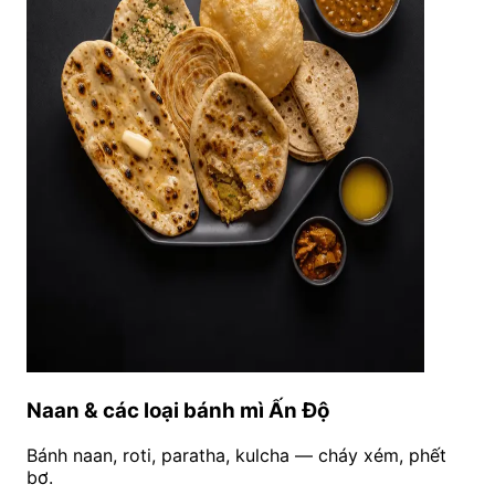
Naan & các loại bánh mì Ấn Độ
Bánh naan, roti, paratha, kulcha — cháy xém, phết
bơ.