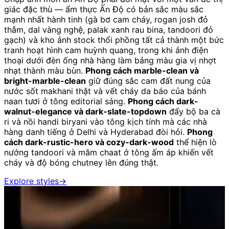
giác đặc thù — ẩm thực Ấn Độ có bản sắc màu sắc
mạnh nhất hành tinh (gà bơ cam cháy, rogan josh đỏ
thẫm, dal vàng nghệ, palak xanh rau bina, tandoori đỏ
gạch) và kho ảnh stock thổi phồng tất cả thành một bức
tranh hoạt hình cam huỳnh quang, trong khi ảnh điện
thoại dưới đèn ống nhà hàng làm bảng màu gia vị nhợt
nhạt thành màu bùn.
Phong cách marble-clean và
bright-marble-clean
giữ đúng sắc cam đất nung của
nước sốt makhani thật và vết cháy da báo của bánh
naan tươi ở tông editorial sáng.
Phong cách dark-
walnut-elegance và dark-slate-topdown
đẩy bộ ba cà
ri và nồi handi biryani vào tông kịch tính mà các nhà
hàng danh tiếng ở Delhi và Hyderabad đòi hỏi.
Phong
cách dark-rustic-hero và cozy-dark-wood
thể hiện lò
nướng tandoori và mâm chaat ở tông ấm áp khiến vết
cháy và độ bóng chutney lên đúng thật.
Explore styles
→