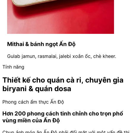
Mithai & bánh ngọt Ấn Độ
Gulab jamun, rasmalai, jalebi xoắn ốc, chè kheer.
Tính năng
Thiết kế cho quán cà ri, chuyên gia
biryani & quán dosa
Phong cách ẩm thực Ấn Độ
Hơn 200 phong cách tinh chỉnh cho trọn phổ
vùng miền của Ấn Độ
Chụp ảnh món ăn Ấn Độ phải đối mặt với một vấn đề thị