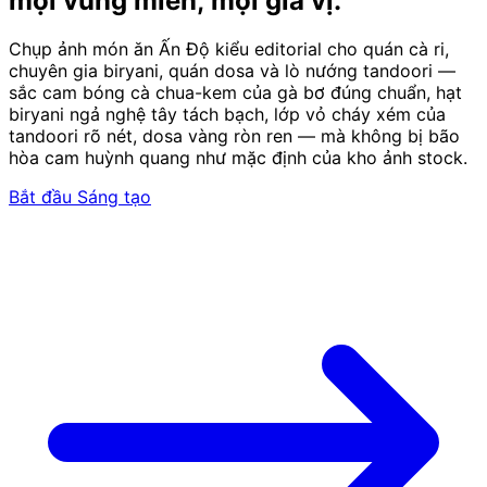
mọi vùng miền, mọi gia vị.
Chụp ảnh món ăn Ấn Độ kiểu editorial cho quán cà ri,
chuyên gia biryani, quán dosa và lò nướng tandoori —
sắc cam bóng cà chua-kem của gà bơ đúng chuẩn, hạt
biryani ngả nghệ tây tách bạch, lớp vỏ cháy xém của
tandoori rõ nét, dosa vàng ròn ren — mà không bị bão
hòa cam huỳnh quang như mặc định của kho ảnh stock.
Bắt đầu Sáng tạo