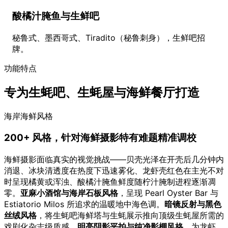
酸橘汁腌鱼与生鲜吧
秘鲁式、墨西哥式、Tiradito（秘鲁刺身），生鲜吧招
牌。
功能特点
专为生蚝吧、生蚝屋与海鲜餐厅打造
海岸海鲜风格
200+ 风格，针对海鲜摄影特有难题精准调校
海鲜摄影面临真实的视觉挑战——贝壳光泽在开壳后几分钟内
消退、冰块清透度在热度下迅速雾化、龙虾壳红色在主光不对
时呈现橘黄或浑浊、酸橘汁腌鱼鲜度随柠汁腌制进程逐渐凋
零。
亚麻小酒馆与海岸石板风格
，呈现 Pearl Oyster Bar 与
Estiatorio Milos 所追求的温暖地中海色调。
暗镜反射与黑色
丝绒风格
，将生蚝吧海鲜塔与生蚝展示推向顶级生蚝屋所需的
戏剧化杂志级质感。
明亮阴影平拍与纯净影棚风格
，为龙虾