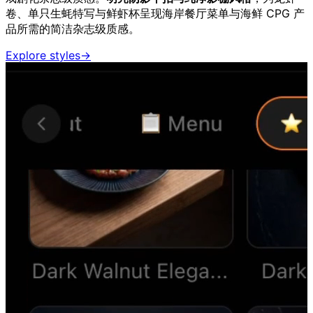
卷、单只生蚝特写与鲜虾杯呈现海岸餐厅菜单与海鲜 CPG 产
品所需的简洁杂志级质感。
Explore styles
→