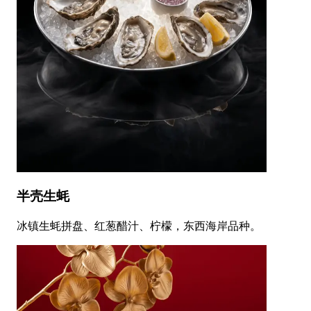
半壳生蚝
冰镇生蚝拼盘、红葱醋汁、柠檬，东西海岸品种。