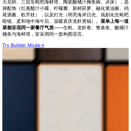
天尼杯、三层生蚝吧海鲜塔、陶瓷酸橘汁腌鱼碗、冰床），选
择配饰（红葱醋汁小碟、柠檬瓣、新鲜莳萝、融化黄油酱、鸡
尾酒酱、欧芹枝），以及灯光（明亮海岸日光、戏剧化生蚝吧
暗镜、柔和地中海午后、温暖喜庆龙虾煮锅）。
菜单上每一道
菜都呈现同一家餐厅气质
——生蚝、龙虾卷、整条鱼、酸橘汁
腌鱼与海鲜塔，皆采用同一套构图语言。
Try Builder Mode
→