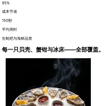
95%
成本节省
150秒
平均用时
生蚝吧与海鲜品类
每一只贝壳、蟹钳与冰床——全部覆盖。