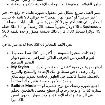
يُخرج بدقة 4K، جاهز للقوائم المطبوعة أو اللوحات الإعلانية
سير العمل سريع بشكل غير معقول: صورة هاتف ← رفع ← اختر
"خبز حرفي" أو "ضوء نهار المخبز" ← حوالي 90 ثانية ← تنزيل.
للمخابز التي تنتج أكثر من 200 صورة سنوياً، الحسابات بسيطة —
خطة Starter بـ 15 دولاراً/شهرياً تمنحك 25 رصيداً، وBusiness بـ
45 دولاراً تمنحك 100. قارن ذلك بجلسة مصوّر واحدة بقيمة 500
دولار.
ثلاث ميزات في FoodShot هي الأهم للمخابز:
إعدادات المخبز المسبقة
— أكثر من 100 نمط مضبوط
لقوام الخبز، من الحرفي الداكن المزاجي إلى ضوء نهار
المخبز الساطع
— ارفع صورة مرجعية لأفضل لقطة خبز لديك،
My Styles
وكل رغيف لاحق سيطابق تلك الإضاءة والسطح والمزاج
بالضبط. ستبدأ قائمتك في الظهور كجلسة تصوير متماسكة
واحدة بدلاً من خمسة عشر هاتفاً مختلفاً.
— اجمع صورة رغيفك مع لوح خشبي، أو
Builder Mode
ستارة كتان، أو لوحة رخام، أو سطح مغطى بالطحين. تحكّم
في الزاوية، واتجاه الإضاءة، والإكسسوارات دون لمس
الكاميرا.