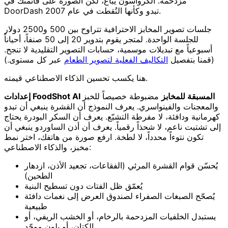
مزدحمة. الكرواسون يُباع، لكن الصورة على قائمتك في
DoorDash تبدو وكأنها التُقطت في عام 2007.
جلسات تصوير المخابز الاحترافية تتراوح بين 500 و2500 دولار
للجلسة الواحدة. لمتجر يقوم بتدوير 20 إلى 50 صنفاً، أحياناً
أسبوعياً مع تبديلات موسمية، حسابات التصوير التقليدية لا تنجح.
(قمنا بتفصيل
التكاليف الفعلية لتصوير الطعام
عبر كل مستوى.)
هنا يكسب تحسين الذكاء الاصطناعي قيمته.
إعدادات FoodShot AI المسبقة للمخابز
مضبوطة خصيصاً للخبز
والمعجنات والفينواسري. يعرف النموذج أن القشرة ينبغي أن تبدو
كهرمانية ودافئة، لا مفرطة التشبّع. يعرف أن السكر البودرة يحتاج
إلى تشتيت ناعم، لا شحذاً رقمياً. يعرف أن أذن الساوردو ينبغي أن
تكون نتوءاً محدداً، لا لطخة. ارفع صورة من هاتفك، اختر نمط
مخبز، والذكاء الاصطناعي:
يُحسّن قوام القشرة المرئي (الفقاعات، تجعيد الأذن، ازدهار
الطحين)
يُعمّق ظل الفتات دون تسطيح البنية
يُصحّح الصبغات الصفراء لصندوق العرض إلى نغمات دافئة
طبيعية
يستبدل الخلفيات المزدحمة بالرخام، أو الخشب الريفي، أو
الكتان، أو بلون موحّد