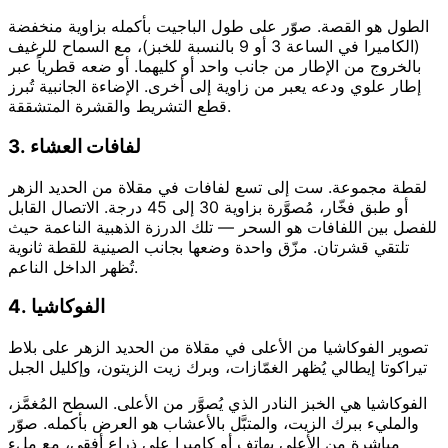
الطول هو القصة. صوّر على طول الباجيت بأكمله بزاوية منخفضة
(الكاميرا في الساعة 3 أو 9 بالنسبة للخبز)، مع السماح للرغيف
بالخروج من الإطار من جانب واحد أو كليهما. أو ضعه قطرياً عبر
إطار علوي ودعه يعبر من زاوية إلى أخرى. الإضاءة الجانبية تُبرز
قطع التشريط والقشرة المتشققة.
3. لفافات العشاء
لقطة مجموعة. ست إلى تسع لفافات في مقلاة من الحديد الزهر
أو طبق فخّار، مُصوَّرة بزاوية 30 إلى 45 درجة. الاتصال القابل
للفصل بين اللفافات هو السحر — تلك الدرزة الذهبية الناعمة حيث
تلتقي قشرتان. مزّق واحدة وضعها بجانب الصينية للقطة ثانوية
تُظهر الداخل الناعم.
4. الفوكاشيا
تصوير الفوكاشيا من الأعلى في مقلاة من الحديد الزهر على بلاط
تيراكوتا إيطالي يُظهر الغمّازات، وبرك زيت الزيتون، وإكليل الجبل
الفوكاشيا هي الخبز النادر الذي يُصوَّر من الأعلى. السطح المُغمَّز،
والمليء ببرك الزيت، والمتبَّل بالأعشاب هو العرض بأكمله. صوّر
مباشرة من الأعلى بهاتف أو كاميرا على ذراع أفقي، مع ملء