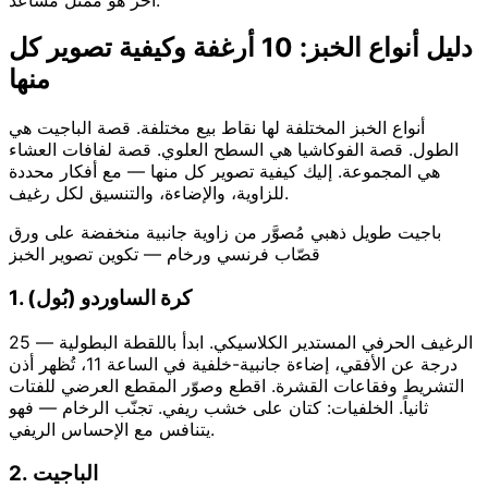
دليل أنواع الخبز: 10 أرغفة وكيفية تصوير كل
منها
أنواع الخبز المختلفة لها نقاط بيع مختلفة. قصة الباجيت هي
الطول. قصة الفوكاشيا هي السطح العلوي. قصة لفافات العشاء
هي المجموعة. إليك كيفية تصوير كل منها — مع أفكار محددة
للزاوية، والإضاءة، والتنسيق لكل رغيف.
باجيت طويل ذهبي مُصوَّر من زاوية جانبية منخفضة على ورق
قصّاب فرنسي ورخام — تكوين تصوير الخبز
1. كرة الساوردو (بُول)
الرغيف الحرفي المستدير الكلاسيكي. ابدأ باللقطة البطولية — 25
درجة عن الأفقي، إضاءة جانبية-خلفية في الساعة 11، تُظهر أذن
التشريط وفقاعات القشرة. اقطع وصوّر المقطع العرضي للفتات
ثانياً. الخلفيات: كتان على خشب ريفي. تجنّب الرخام — فهو
يتنافس مع الإحساس الريفي.
2. الباجيت