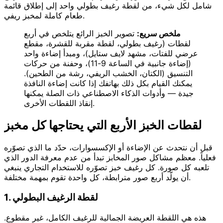
شامل لكل شيء، من لقطة رغيف بطولي واحد إلى إطلاق قائمة
طعام كاملة لمخبز ريفي.
ملخص سريع:
تصوير الخبز الرائع يتلخص في أربع
لقطات (رغيف بطولي، لقطة مقربة للقشرة، مقطع
عرضي للفتات، مشهد لايف ستايل)، ومبدأ إضاءة واحد
(إضاءة جانبية في الساعة 9-11)، وحفنة من حركات
التنسيق (الكتان، الخشب الريفي، رشة من الطحين).
يمكنك القيام بكل ذلك بهاتفك إذا كانت إضاءة النافذة
جيدة — وأدوات الذكاء الاصطناعي ذات الصلة يمكنها
إنقاذ اللقطات الأخرى.
لقطات الخبز الأربع التي يحتاجها كل مخبز
قبل أن نتحدث عن الإضاءة أو الإكسسوارات، حدّد ما الذي تصوّره
فعلياً. معظم مشاكل صور المخابز تبدأ من عدم معرفة الدور الذي
تلعبه كل صورة. كل رغيف خبز تصوّره للاستخدام التجاري ينبغي
أن يولّد أربع صور مترابطة، كل واحدة تقوم بمهمة مختلفة.
1. لقطة الرغيف البطولي
هذه هي اللقطة العريضة الجمالية للرغيف الكامل، غير مقطوع.