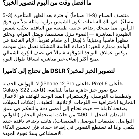
ما أفضل وقت من اليوم لتصوير الخبز؟
منتصف الصباح (9-11 صباحاً) أو فترة بعد الظهر المتأخرة (3-5
مساءً). في تلك الساعات تكون الشمس بزاوية مائلة بدلاً من فوق
الرأس، مما يمنحك إضاءة جانبية طبيعية من النافذة. تجنّب شمس
الظهيرة المباشرة — الضوء ينزل مستقيماً، ويقتل القوام، ويخلق
مظهراً قاسياً ومتبايناً لا يُجمّل أي طعام تقريباً. الأيام الغائمة في
الواقع ممتازة للخبز؛ الإضاءة الغائمة المُشتّتة تعمل مثل سوفت
بوكس عملاق. النوافذ المُوجَّهة شمالاً في نصف الكرة الشمالي
تمنح أكثر إضاءة غير مباشرة اتساقاً طوال اليوم.
هل تحتاج إلى كاميرا DSLR لتصوير الخبز لمخبز؟
لا. الهواتف الحديثة (iPhone 12 Pro فأعلى، Pixel 6 فأعلى،
Galaxy S22 فأعلى) تنتج صور خبز جاهزة تماماً للقائمة،
ولتطبيقات التوصيل، ولإنستقرام. القيد الوحيد للهاتف هو الأعمال
التجارية الاحترافية — اللوحات الإعلانية، التغليف، إعلانات المجلات
بصفحة كاملة — حيث تحتاج إلى أقصى دقة والتحكم في عمق
الميدان الضحل. لـ 90% من حالات استخدام المخابز (القوائم،
التواصل، تطبيقات التوصيل، الملصقات)، هاتف بإضاءة نافذة جيدة
يكفي. وإذا لم تستطع التصوير في إضاءة جيدة، فإن تحسين الذكاء
الاصطناعي يسدّ فجوة الجودة.