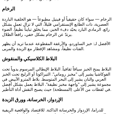
الرخام
الرخام — سواء كان حقيقياً أو فينيل مطبوعاً — هو الخلفية الباردة
العصرية، ذات الطابع الإنستقرامي قليلاً، التي لا تزال تعمل بشكل
رائع. الرمادي البارد يحيّد دفء الخبز، مما يخلق تبايناً نظيفاً. الضوء
يرتدّ عن الرخام بشكل خفي، رافعاً الظلال.
الأفضل لـ: خبز الساوردو، والأرغفة المقطوعة عندما تريد أن يظهر
الفتات نظيفاً، ومشاهد الإفطار مع الزبدة والمربى.
البلاط الكلاسيكي والمنقوش
البلاط يمنح الخبز سياقاً ثقافياً. البلاط الإيطالي المرسوم يدوياً تحت
الفوكاشيا يشير إلى "مخبز روماني". التيراكوتا أو الزليج تحت الخبز
العربي والنان يشير إلى البحر المتوسط. بلاط المترو الأبيض في
مجموعة يشير إلى "واجهة مخبز نظيفة". البلاط يعمل بشكل أفضل
في لقطات من الأعلى (المسطحة) حيث يصبح النقش أداة التأطير.
الإردواز، الخرسانة، وورق الزبدة
للدراما، الإردواز والخرسانة الداكنة. للاقتصاد والواقعية الريفية