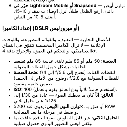
— توازن أبيض
حرّر في Lightroom Mobile أو Snapseed
دافئ، ارفع الظلال قليلاً، أنزل الإضاءات بمقدار 10-15،
أضف 5-10 من التباين.
إعداد الكاميرا (DSLR أو ميرورليس)
للأعمال التجارية — التغليف، والقوائم المطبوعة، واللوحات
الإعلانية — لا تزال الكاميرا المخصصة تتفوّق في النطاق
الديناميكي، والتحكم في العمق، والإخراج بدقة 4K+.
العدسة:
50 ملم أو 85 ملم ثابتة. عدسة 85 ملم تضغط
الخلفيات بشكل جميل للقطات البطولية.
f/4 إلى f/5.6 للقطات الفتات (تحتاج إلى
فتحة العدسة:
وضوح من الأمام إلى الخلف)، f/2.8 للقطات البطولية مع
طمس خلفية مقصود.
100 (استخدم حاملاً ثلاثياً ودع الغالق يقوم بالعمل).
ISO:
الغالق:
أيّاً كان ما يعطيك الضوء — عادة من 1/30 إلى
1/125 على حامل ثلاثي.
توازن اللون الأبيض:
يدوي عند 5200K، أو صوّر بـ RAW
واضبط في مرحلة ما بعد المعالجة.
الحامل الثلاثي:
غير قابل للتفاوض. ضوء النافذة خافت بما
يكفي ليعني التصوير اليدوي حصول ضبابية.