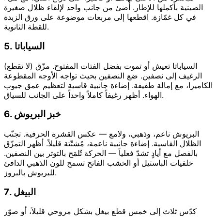
الصينية بأكملها للإطار. أضئ من جانب واحد لإلقاء ظلال صغيرة
في كل غمّازة. اقطعها إلى مربعات موضوعة على ورق الزبدة
للقطة الثانوية.
5. السياباتا
السياباتا تعيش أو تموت بفضل الفتات المفتوح. مزّق (لا تقطع)
الرغيف إلى نصفين. ضع النصفين بحيث تواجه الأوجه المقطوعة
الكاميرا، مع إمالة طفيفة. إضاءة جانبية قاسية لتعظيم عمق جيوب
الهواء. أظهر رغيفاً كاملاً واحداً على الجانب للسياق.
6. خبز البريوش
البريوش ناعم، وذهبي، ولامع — عكس القشرة الحرفية. تجنّب
الظلال القاسية. إضاءة جانبية ناعمة، مُشتّتة قليلاً. أظهر التمزّق
بالفصل مع أيادٍ تشدّ فعلياً — الحركة تُلمَح بالتوتر بين النصفين.
خلفيات الباستيل أو الخشب الفاتح تسمح للون الذهبي الدافئ
للبريوش بالبروز.
7. البيغل
كدّس ثلاث إلى خمس قطع بيغل بشكل مروحي قليلاً، أو صوّر