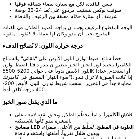
نفس النافذة، لكن مع ستارة بيضاء شفافة فوقها
سوفت بوكس بتشتيت مزدوج على بُعد 24-36 بوصة
شرشف أو ستارة حمّام معلّقة بين الرغيف والنافذة
الوجه المقطوع للرغيف يجب أن يواجه الضوء. الظلال في الفتات
المفتوح يجب أن تبدو وكأن لها عمقاً، لا كثقوب مثقوبة.
درجة حرارة اللون: لا تُصحّح الدفء
خطأ شائع: ضبط توازن اللون الأبيض على "تلقائي" والسماح
للكاميرا بتحييد لون الخبز. الخبز
ينبغي
أن يبدو دافئاً. اضبط توازن
اللون الأبيض يدوياً على حوالي 5200-5500K (أو استخدم إعداد
"ضوء النهار" المسبق في كاميرتك). إذا كانت الصورة لا تزال تبدو
محايدة جداً في التحرير، اسحب شريط توازن اللون الأبيض 200-
400 درجة كلفن أدفأ.
ما الذي يقتل صور الخبز
فلاش الكاميرا.
دائماً. يحطّم الظلال ويخلق بقعة لامعة على
القشرة تبدو كأنها بلاستيكية.
مصابيح LED العلوية في المطبخ.
تُسلَّط من الأعلى، صفراء،
وبدون ظلال تقريباً. أطفئها واستخدم نافذة.