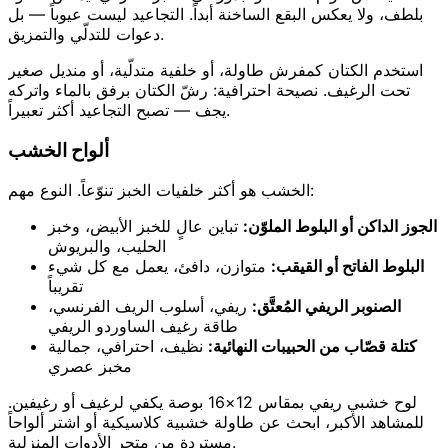
بلطف، ولا يعكس البقع الساخنة أبداً. التجاعيد ليست عيوباً — بل
دعوات للتدلّي والتمزيق.
استخدم الكتان كمفرش طاولة، أو خلفية متدلّية، أو منديل صغير
تحت الرغيف. نصيحة احترافية: رشّ الكتان برفق بالماء واتركه
يجف — تصبح التجاعيد أكثر تعبيراً.
ألواح الخشب
الخشب هو أكثر خلفيات الخبز تنوّعاً. النوع مهم:
الجوز الداكن أو البلوط الملوّن:
تباين عالٍ للخبز الأبيض، وخبز
الحليب، والبريوش
البلوط الفاتح أو القيقب:
متوازن، دافئ، يعمل مع كل شيء
تقريباً
الصنوبر الريفي المُعتَّق:
ريفي، أسلوب الريف الفرنسي،
طاقة رغيف الساوردو الريفي
كتلة قصّاب من الحبيبات النهائية:
نظيف، احترافي، جمالية
مخبز عصري
لوح خشبي ريفي بمقاس 12×16 بوصة يكفي لرغيف أو رغيفين.
للمشاهد الأكبر، ابحث عن طاولة خشبية كلاسيكية أو اشتر ألواحاً
مستردة من متجر الأدوات المنزلية.