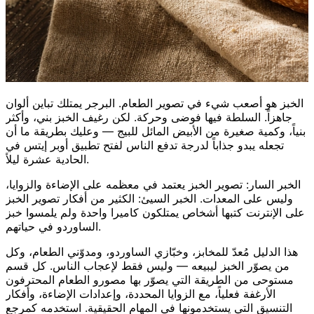
الخبز هو أصعب شيء في تصوير الطعام. البرجر يمتلك تباين ألوان
جاهزاً. السلطة فيها فوضى وحركة. لكن رغيف الخبز بني، وأكثر
بنياً، وكمية صغيرة من الأبيض المائل للبيج — وعليك بطريقة ما أن
تجعله يبدو جذاباً لدرجة تدفع الناس لفتح تطبيق أوبر إيتس في
الحادية عشرة ليلاً.
الخبر السار: تصوير الخبز يعتمد في معظمه على الإضاءة والزوايا،
وليس على المعدات. الخبر السيئ: الكثير من أفكار تصوير الخبز
على الإنترنت كتبها أشخاص يمتلكون كاميرا واحدة ولم يلمسوا خبز
الساوردو في حياتهم.
هذا الدليل مُعدّ للمخابز، وخبّازي الساوردو، ومدوّني الطعام، وكل
من يصوّر الخبز ليبيعه — وليس فقط لإعجاب الناس. كل قسم
مستوحى من الطريقة التي يصوّر بها مصورو الطعام المحترفون
الأرغفة فعلياً، مع الزوايا المحددة، وإعدادات الإضاءة، وأفكار
التنسيق التي يستخدمونها في المهام الحقيقية. استخدمه كمرجع