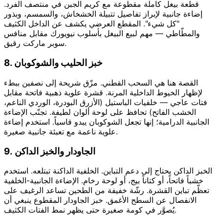
قطعة بيغل كاملة مقطوعة مع كريم الجبن في منتصف الفرد.
إضاءة جانبية لإبراز تفاصيل تتبيلة الخشخاش، والسمسم، وبذور
"كل شيء". المقطع العرضي يكشف عن الداخل الكثيف
والمطّاطي — مهم لبيع البيغل بأسلوب نيويورك مقابل منافس
سوبر ماركت رقيق.
8. خبز الحليب والشوكوبان
القصة هنا هي السحب القطني. مزّق شريحة إلى نصفين ببطء
لإظهار الخيوط الداخلية المرنة. قشرة علوية ذهبية فاتحة مقابل
فتات عاجي — خلفيات الباستيل (الأزرق البودرة، الوردي الناعم،
الخشب الفاتح) تحافظ على لوحة ألوان لطيفة. تجنّب الإضاءة
الجانبية الدرامية؛ إنها تجعل الشوكوبان يبدو قاسياً. استخدم إضاءة
علوية ناعمة مع تعبئة جانبية صغيرة.
9. الجاودار والخبز الداكن
الخبز الداكن يحتاج إلى دعم التباين. الخلفية الداكنة تبتلعه. استخدم
خشباً فاتحاً، أو كتاناً بيج، أو لوحة رخام. الإضاءة الجانبية-الخلفية
تعظّم تباين القشرة. رشّة خفيفة من الطحين تساعد الرغيف على
الانفصال عن السطح الأغمق. خبز الجاودار المقطوع ينبغي أن
يُصوَّر في كومة صغيرة حتى يظهر نمط الفتات الكثيف.