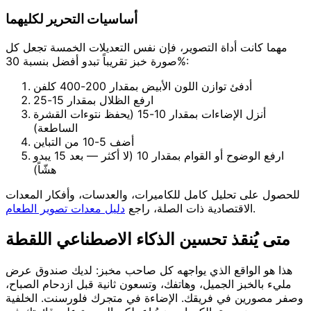
أساسيات التحرير لكليهما
مهما كانت أداة التصوير، فإن نفس التعديلات الخمسة تجعل كل
صورة خبز تقريباً تبدو أفضل بنسبة 30%:
أدفئ توازن اللون الأبيض بمقدار 200-400 كلفن
ارفع الظلال بمقدار 15-25
أنزل الإضاءات بمقدار 10-15 (يحفظ نتوءات القشرة
الساطعة)
أضف 5-10 من التباين
ارفع الوضوح أو القوام بمقدار 10 (لا أكثر — بعد 15 يبدو
هشّاً)
للحصول على تحليل كامل للكاميرات، والعدسات، وأفكار المعدات
.
الاقتصادية ذات الصلة، راجع
دليل معدات تصوير الطعام
متى يُنقذ تحسين الذكاء الاصطناعي اللقطة
هذا هو الواقع الذي يواجهه كل صاحب مخبز: لديك صندوق عرض
مليء بالخبز الجميل، وهاتفك، وتسعون ثانية قبل ازدحام الصباح،
وصفر مصورين في فريقك. الإضاءة في متجرك فلورسنت. الخلفية