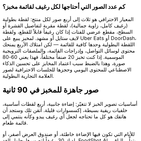
كم عدد الصور التي أحتاجها لكل رغيف لقائمة مخبز؟
المعيار الاحترافي هو ثلاث إلى أربع صور لكل منتج: لقطة بطولية
(رغيف كامل، زاوية جمالية)، لقطة مقربة لتفاصيل القشرة أو
السطح، مقطع عرضي للفتات إذا كان رغيفاً قابلاً للقطع، ولقطة
لايف ستايل أو مشهد. لمخبز يبيع على Uber Eats أو DoorDash،
اللقطة البطولية وحدها كافية للقائمة — لكن امتلاك الأربع يمنحك
محتوى لوسائل التواصل، وإدراجات القائمة، والملصقات الترويجية
الموسمية. إذا كنت تخبز 20 صنفاً مختلفاً، فهذا يعني 60-80
صورة، وهذا بالضبط سبب اعتماد المخابز على تحسين الذكاء
الاصطناعي للمحتوى اليومي وحجزها للجلسات الاحترافية لصور
العلامة التجارية البطولية.
صور جاهزة للمخبز في 90 ثانية
أساسيات تصوير الخبز لا تتغيّر: إضاءة جانبية، أربع لقطات أساسية،
خلفيات ريفية بسيطة، إكسسوارات قليلة. أتقن تلك وستجد أن
هاتفك هو كل ما تحتاجه لجعل أي رغيف يبدو وكأنه ينتمي إلى
قائمة طعام.
للأيام التي تكون فيها الإضاءة خاطئة، أو صندوق العرض أصفر، أو
لديك 30 رغيفاً لتصويرها بحلول الغد، FoodShot AI يتولّى الباقي.