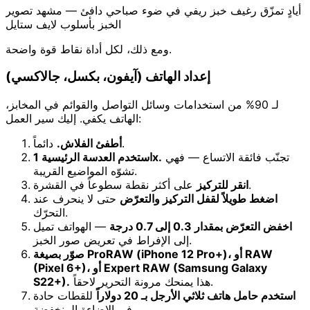
أيادٍ تمزّق رغيف خبز ريفي في ضوء صباحي دافئ — مشهد تصوير
الخبز بأسلوب لايف ستايل
ومع ذلك، لكل أداة نقاط قوة واضحة.
إعداد الهاتف (آيفون، بكسل، جالاكسي)
لـ 90% من استخدامات وسائل التواصل والقوائم في المخابز،
الهاتف يكفي. إليك سير العمل:
دائماً.
أطفئ الفلاش.
تجنّب فائقة الاتساع — فهي
استخدم العدسة الرئيسية 1x.
تشوّه المواضيع القريبة.
على أكثر نقطة سطوعاً في القشرة.
انقر للتركيز
اضغط طويلاً لقفل التركيز والتعرّض
حتى لا ينحرف عند
التحرّك.
اخفض التعرّض بمقدار 0.3 إلى 0.7 درجة
— الهواتف تميل
إلى الإفراط في تعريض صور الخبز.
صوّر بصيغة ProRAW (iPhone 12 Pro+)، أو RAW
(Pixel 6+)، أو Expert RAW (Samsung Galaxy
هذا يمنحك مرونة التحرير لاحقاً.
S22+).
استخدم حامل هاتف ثلاثي الأرجل بـ 20 دولاراً
للقطات حادة
في الإضاءة المنخفضة.