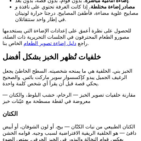
بدون قوام، بدون قصة، بدون بُعد.
إضاءة أمامية مباشرة.
مصادر إضاءة مختلطة.
إذا كانت الغرفة تحتوي على نافذة
و
مصابيح علوية مضاءة، فأطفئ المصابيح. درجتا حرارة لونيتان
في إطار واحد ستتقاتلان.
للحصول على نظرة أعمق على إعدادات الإضاءة التي يستخدمها
مصورو الطعام المحترفون في الجلسات التحريرية ذات الصلة،
الخاص بنا.
راجع
دليل إضاءة تصوير الطعام
خلفيات تُظهر الخبز بشكل أفضل
الخبز بني. الخلفية هي ما يمنحه شخصيته. السطح الخاطئ يجعل
الرغيف الجميل يبدو كإكسسوار سوبر ماركت بائس. والصحيح
يحكي قصة قبل أن يقرأ أي شخص كلمة واحدة.
مقارنة خلفيات تصوير الخبز — الرخام، خشب البلوط، والكتان —
معروضة في لقطة مسطحة مع عيّنات خبز
الكتان
الكتان الطبيعي من نبات الكتّان — بيج، أو لون الشوفان، أو أبيض
دافئ — هو الخلفية الريفية الافتراضية لسبب وجيه. قوامه الخشن
يعكس قوام النخالة والبذور في الخبز الحرفي. يمتص الضوء