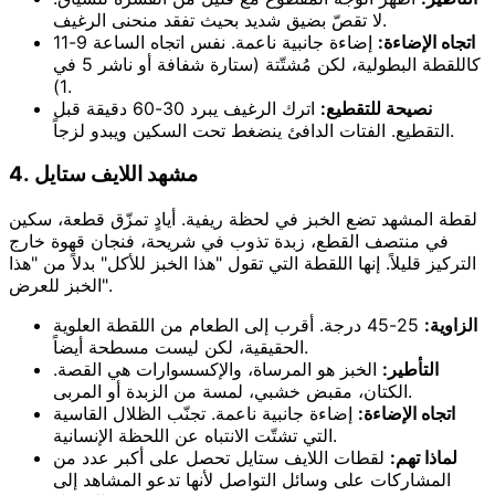
لا تقصّ بضيق شديد بحيث تفقد منحنى الرغيف.
اتجاه الإضاءة:
إضاءة جانبية ناعمة. نفس اتجاه الساعة 9-11
كاللقطة البطولية، لكن مُشتّتة (ستارة شفافة أو ناشر 5 في
1).
نصيحة للتقطيع:
اترك الرغيف يبرد 30-60 دقيقة قبل
التقطيع. الفتات الدافئ ينضغط تحت السكين ويبدو لزجاً.
4. مشهد اللايف ستايل
لقطة المشهد تضع الخبز في لحظة ريفية. أيادٍ تمزّق قطعة، سكين
في منتصف القطع، زبدة تذوب في شريحة، فنجان قهوة خارج
التركيز قليلاً. إنها اللقطة التي تقول "هذا الخبز للأكل" بدلاً من "هذا
الخبز للعرض".
الزاوية:
25-45 درجة. أقرب إلى الطعام من اللقطة العلوية
الحقيقية، لكن ليست مسطحة أيضاً.
التأطير:
الخبز هو المرساة، والإكسسوارات هي القصة.
الكتان، مقبض خشبي، لمسة من الزبدة أو المربى.
اتجاه الإضاءة:
إضاءة جانبية ناعمة. تجنّب الظلال القاسية
التي تشتّت الانتباه عن اللحظة الإنسانية.
لماذا تهم:
لقطات اللايف ستايل تحصل على أكبر عدد من
المشاركات على وسائل التواصل لأنها تدعو المشاهد إلى