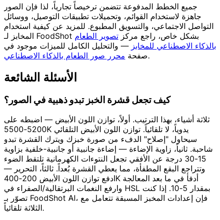
جميع الخطط المدفوعة تتضمن ترخيصاً تجارياً، لذا فإن الصور
جاهزة لاستخدام القوائم، وتحميلات تطبيقات التوصيل، ووسائل
التواصل الاجتماعي، والتسويق المطبوع. للمزيد عن كيفية استخدام
المخابز لـ FoodShot بشكل خاص، راجع مركز
تصوير الطعام
بالذكاء الاصطناعي للمخابز
— والتحليل الكامل للميزات موجود في
.
صفحة
محرر صور الطعام بالذكاء الاصطناعي
الأسئلة الشائعة
كيف تجعل قشرة الخبز تبدو ذهبية في الصور؟
ثلاثة أشياء، بهذا الترتيب. أولاً، توازن اللون الأبيض — اضبطه على
5200-5500K يدوياً، لا تلقائياً. توازن اللون الأبيض التلقائي
سيحاول "إصلاح" الدفء من صورة خبزك ويترك القشرة تبدو
شاحبة. ثانياً، زاوية الإضاءة — إضاءة جانبية أو جانبية-خلفية بزاوية
15-30 درجة عن الأفقي تجعل النتوءات الكهرمانية تلتقط الضوء
وتتراجع البقع المطفأة، مما يعطي القشرة بُعداً. ثالثاً، التحرير —
ادفع توازن اللون الأبيض 200-400K أدفأ في ما بعد المعالجة
وارفع النغمات البرتقالية/الصفراء في HSL بمقدار 5-10. إذا كنت
تصوّر بـ FoodShot AI، فإن إعدادات المخبز المسبقة تتعامل مع
الثلاثة تلقائياً.