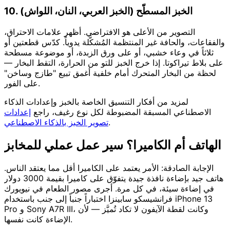
10. الخبز المسطّح (الخبز العربي، النان، اللواش)
التصوير من الأعلى هو الافتراضي. أظهر علامات الاحتراق،
والفقاعات، والحافة غير المنتظمة المُشكَّلة يدوياً. كدّس قطعتين أو
ثلاثاً في وعاء خشبي، أو على ورق الزبدة، أو موضوعة مسطحة
على بلاط تيراكوتا. إذا خرج الخبز للتو من الحرارة، التقط البخار —
لحظة من البخار المتحرك أمام خلفية أغمق تبيع "طازج وساخن"
على الفور.
لمزيد من أفكار التنسيق الخاصة بالخبز وإعدادات الذكاء
الاصطناعي المسبقة المضبوطة لكل نوع رغيف، راجع
إعدادات
.
تصوير الخبز بالذكاء الاصطناعي
الهاتف أم الكاميرا؟ سير عمل عملي للمخابز
الإجابة الصادقة: الأمر يعتمد على الكاميرا أقل مما يعتقد الناس.
هاتف جيد بإضاءة نافذة جيدة يتفوّق على كاميرا بقيمة 3000 دولار
في إضاءة سيئة، في كل مرة. أجرى مصور الطعام في نيويورك
فرانشيسكو سابينزا اختباراً جنباً إلى جنب باستخدام iPhone 13
Pro و Sony A7R III، وكانت لقطة الآيفون لا تكاد تُميَّز — لأن
الإضاءة كانت نفسها.