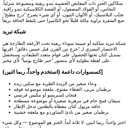
سكاكين الخبز ذات المقابض الخشبية تبدو ريفية ومصنوعة منزلياً.
النحاس، أو الفولاذ المصقول، أو الفضة الكلاسيكية تبدو راقية.
تجنّب البلاستيك، أو الألوان النيون، أو أي شيء يصرخ "درج مطبخ".
ضع الشفرة بزاوية مائلة قليلاً نحو الكاميرا حتى تلتقط الحافة بريقاً.
شبكة تبريد
شبكة تبريد سلكية أو صينية سوداء ريفية تحت الأرغفة الطازجة هي
الاختصار البصري لـ "خرج من الفرن قبل خمس دقائق". اقرنها
بمنديل كتان تحتها للحصول على قوام متعدد الطبقات، وستحصل
على لقطة بطولية لأي منشور "خبز طازج يومياً" لأي مخبز.
إكسسوارات داعمة (استخدم واحداً، ربما اثنين)
وعاء صغير من الزبدة الطرية مع سكين زبدة
برطمان مربى، الغطاء مفتوح، ملعقة موضوعة فوقه
فنجان إسبريسو أو مكبس فرنسي
سيقان قمح خام في مزهرية صغيرة أو موضوعة مسطحة
حافة مريول كتان مغطاة بالطحين تدخل الإطار
برطمان صغير من بادئ الساوردو مع ملعقة خشبية
اختر واحداً. ربما اثنين. لا ثلاثة أبداً. الخبز هو الموضوع — وكل شيء
آخر هو ممثل مساعد.