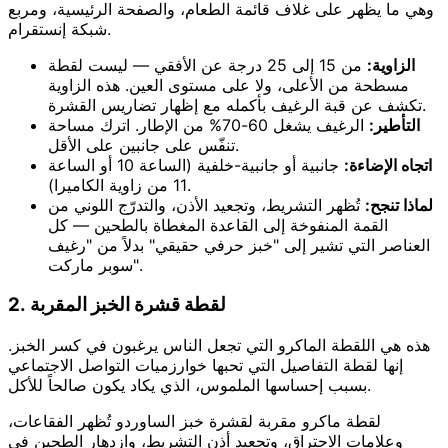
وهي ما يظهر على غلاف قائمة الطعام، والصفحة الرئيسية، ومربع
شبكة إنستقرام.
الزاوية:
من 15 إلى 25 درجة عن الأفقي — ليست لقطة
مسطحة من الأعلى، ولا على مستوى العين. هذه الزاوية
تكشف عن قبة الرغيف بأكمله مع إظهار تضاريس القشرة.
التأطير:
الرغيف يشغل 60-70% من الإطار. اترك مساحة
تنفّس على جانبين على الأقل.
اتجاه الإضاءة:
جانبية أو جانبية-خلفية (الساعة 10 أو الساعة
11 من زاوية الكاميرا).
لماذا تنجح:
تُظهر التشريط، وتجعيد الأذن، والتدرّج اللوني من
القمة المنفوخة إلى القاعدة المغطاة بالطحين — كل
العناصر التي تشير إلى "خبز حرفي حقيقي" بدلاً من "رغيف
سوبر ماركت".
2. لقطة قشرة الخبز المقربة
هذه هي اللقطة الماكرو التي تجعل الناس يرغبون في كسر الخبز.
إنها لقطة التفاصيل التي تحبها خوارزميات التواصل الاجتماعي
بسبب إحساسها الملموس، الذي يكاد يكون صالحاً للأكل.
لقطة ماكرو مقربة لقشرة خبز الساوردو تُظهر الفقاعات،
وعلامات الاحتراق، وتجعيد أذن التشريط، وازدهار الطحين في