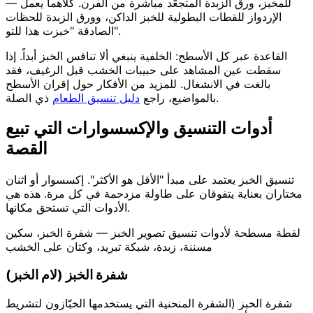
للمخبز، ورق الزبدة المتجعّد مباشرة من الفرن. كلاهما يعمل —
الإردواز للقطات البطولية للخبز الداكن، وورق الزبدة للحظات
الصادقة "خبزت هذا للتو".
القاعدة عبر كل الأسطح: الخلفية ينبغي ألا تنافس الخبز أبداً. إذا
سقطت عين المشاهد على حبيبات الخشب قبل الرغيف، فقد
بالغت في الانشغال. للمزيد من الأفكار حول إقران الأسطح
ذي الصلة.
بالمواضيع، راجع
دليل تنسيق الطعام
أدوات التنسيق والإكسسوارات التي تبيع
القصة
تنسيق الخبز يعتمد على مبدأ "الأقل هو الأكثر". إكسسوار أو اثنان
مختاران بعناية يتفوقان على طاولة مزدحمة في كل مرة. هذه هي
الأدوات التي تستحق مكانها.
لقطة مسطحة لأدوات تنسيق تصوير الخبز — شفرة الخبز، سكين
مسننة، زبدة، شبكة تبريد، وكتان على الخشب
شفرة الخبز (لام الخبز)
شفرة الخبز (الشفرة المنحنية التي يستخدمها الخبّازون لتشريط