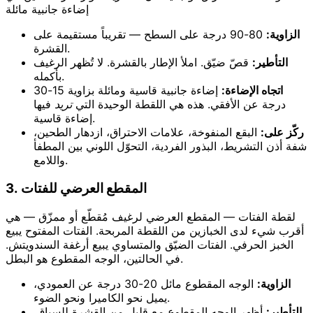
إضاءة جانبية مائلة
الزاوية:
80-90 درجة على السطح — تقريباً مستقيمة على
القشرة.
التأطير:
قصّ ضيّق. املأ الإطار بالقشرة. لا تُظهر الرغيف
بأكمله.
اتجاه الإضاءة:
إضاءة جانبية قاسية ومائلة بزاوية 15-30
درجة عن الأفقي. هذه هي اللقطة الوحيدة التي
تريد
فيها
إضاءة قاسية.
ركّز على:
البقع المنفوخة، علامات الاحتراق، ازدهار الطحين،
شفة أذن التشريط، البذور الفردية، التحوّل اللوني بين المطفأ
واللامع.
3. المقطع العرضي للفتات
لقطة الفتات — المقطع العرضي لرغيف مُقطّع أو ممزّق — هي
أقرب شيء لدى الخبازين من اللقطة المربحة. الفتات المفتوح يبيع
الخبز الحرفي. الفتات الضيّق والمتساوي يبيع أرغفة السندويتش.
في الحالتين، الوجه المقطوع هو البطل.
الزاوية:
الوجه المقطوع مائل 20-30 درجة عن العمودي،
يميل نحو الكاميرا ونحو الضوء.
التأطير:
أظهر الوجه المقطوع مع قليل من القشرة للسياق.