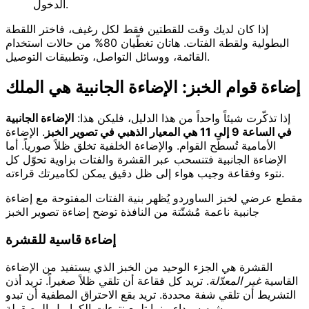
الدخول.
إذا كان لديك وقت للقطتين فقط لكل رغيف، فاختر اللقطة
البطولية ولقطة الفتات. هاتان تغطّيان 80% من حالات استخدام
القائمة، ووسائل التواصل، وتطبيقات التوصيل.
إضاءة قوام الخبز: الإضاءة الجانبية هي الملك
إذا تذكّرت شيئاً واحداً من هذا الدليل، فليكن هذا:
الإضاءة الجانبية
في الساعة 9 إلى 11 هي المعيار الذهبي في تصوير الخبز
. الإضاءة
الأمامية تُسطّح القوام. والإضاءة الخلفية تخلق ظلاً صورياً. أما
الإضاءة الجانبية فتنسحب عبر القشرة والفتات بزاوية تحوّل كل
نتوء وفقاعة وجيب هواء إلى ظل دقيق يمكن لكاميرتك قراءته.
مقطع عرضي لخبز الساوردو يُظهر بنية الفتات المفتوحة مع إضاءة
جانبية ناعمة مُشتّتة من النافذة توضح إضاءة تصوير الخبز
إضاءة قاسية للقشرة
القشرة هي الجزء الوحيد من الخبز الذي يستفيد من الإضاءة
القاسية
غير المعدّلة
. تريد كل فقاعة أن تلقي ظلاً صغيراً. تريد أذن
التشريط أن تلقي شفة محددة. تريد بقع الاحتراق المطفية أن تبدو
شبه سوداء بينما تلمع نتوءات الكراميل المصقولة.