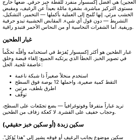
العجين) هي أفضل إكسسوار منفرد للقطة خبز حرفي. ضعها خارج
مستوى التركيز مباشرة، بشفرة مائلة بعيداً عن الرغيف، ومقبض
الخشب مرئي. إنها تُلمح إلى العملية بأكملها — التخمير، التشكيل،
التشريط — دون قول أي شيء. المقابض الخشبية تبدو حرفية
وريفية. أما الشفرات النحاسية أو من النحاس الأحمر فتبدو راقية.
غبار الطحين
غبار الطحين هو أكثر إكسسوار يُفرَط في استخدامه وأقلّه تحكّماً
في تصوير الخبز. الخطأ الذي يرتكبه الجميع: إلقاء قبضة وخلق
عاصفة ثلجية. الحل:
استخدم منخلاً صغيراً ذا شبكة ناعمة
التقط كمية صغيرة، واحملها 12 بوصة فوق السطح
اطرق بلطف، مرتين
توقّف
تريد غباراً متفرقاً وفوتوغرافياً — بضع تجمّعات على السطح،
وحجاب خفيف على القشرة. لا كعكة زفاف من الطحين.
سكين زبدة (أو سكين خبز حقيقي)
سكين موضوع بجانب الرغيف أو فوقه يشير إلى "هذا يُؤكل".