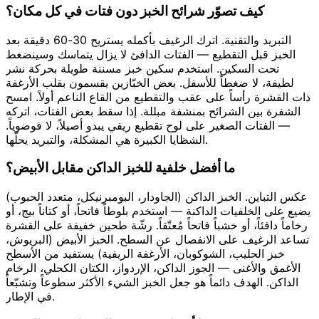
كيف تصوّر شرائح الخبز دون فتات في كل مكان؟
التبريد والتقنية. اترك الرغيف بأكمله يستريح 30-60 دقيقة بعد
الخبز قبل التقطيع — الفتات الدافئ لا يزال يتماسك وسينضغط
تحت السكين. استخدم سكين خبز مسننة طويلة بحركة نشر
لطيفة، لا ضغطاً للأسفل. بعض الخبّازين يقسمون بقلب الأرغفة
ذات القشرة رأساً على عقب والتقطيع من القاع الناعم أولاً. امسح
الشفرة بين الشرائح بمنشفة مبللة. إذا سقط بعض الفتات، اتركه
— الفتات الصغير على لوح تقطيع ريفي يبدو أصيلاً، لا فوضوياً.
الشظايا الكبيرة هي المشكلة، والتبريد يحلّها.
ما أفضل خلفية للخبز الداكن مقابل الأبيض؟
عكس التباين. الخبز الداكن (الجاودار، البومبرنيكل، متعدد الحبوب)
يضيع على الخلفيات الداكنة — استخدم بلوطاً فاتحاً، أو كتاناً بيج، أو
رخاماً دافئاً، أو خشباً فاتحاً مُعتّقاً. رشّة طحين خفيفة على القشرة
تساعد الرغيف على الانفصال عن السطح. الخبز الأبيض (البريوش،
خبز الحليب، الشوكوبان، الأرغفة الريفية) يستفيد من الأسطح
الأغمق والأغنى — الجوز الداكن، الإردواز، الكتان الكحلي، الرخام
الداكن. الهدف دائماً هو جعل الخبز الشيء الأكثر سطوعاً وتشبّعاً
في الإطار.