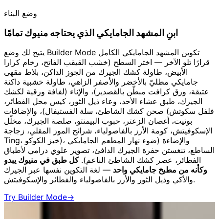
وضع البناء
ابنِ المشهد الجامايكي الذي يحتاجه منيوك تمامًا
يتيح لك وضع Builder Mode تكوين المشهد الجامايكي الكامل
قرارًا تلو الآخر — اختر السطح (خشب القيقب الفاتح، رخام كرارا
الأبيض، طاولة كشك الجيرك من الجوز الداكن، بلاط مقهى
جامايكي مطليّ بالأخضر والأصفر الزاهي، طاولة خشبية داكنة
عتيقة، ورق كرافت مبطّن بالقصدير)، والإناء (لفافة ورقية لكشك
الجيرك، طبق عشاء الأحد، وعاء ذيل الثور، كيس محل الفطائر،
صحن كشك الشاطئ، سلة الفستيفال)، والإضافات (فلفل سكوتش
بونيت، أغصان الزعتر، حبوب البيمنتو، صلصة الجيرك، مخلّل
الإسكوفيتش، كومة الأرز بالفاصولياء، شرائح الموز المقلي، زجاجة
Ting، خبز الكوكو)، والإضاءة (ضوء نهار المطعم الجامايكي
الساطع، تنغستن حفرة الجيرك الدافئ، تصوير علوي درامي لأطباق
الفطائر، عصر كشك الشاطئ الناعم).
كل طبق في منيوك يبدو
وكأنه من مطبخ جامايكي واحد
— لغة التكوين نفسها عبر الجيرك
والأكي وذيل الثور والأرز بالفاصولياء والفطائر والإسكوفيتش.
Try Builder Mode
→