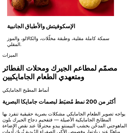
الإسكوفيتش والأطباق الجانبية
سمكة كاملة مقلية، وطبقة مخلّلات، والكالالو، والموز
المقلي.
الميزات
مصمّم لمطاعم الجيرك ومحلات الفطائر
ومتعهدي الطعام الجامايكيين
أنماط المطبخ الجامايكي
أكثر من 200 نمط مُضبَط لبصمات جامايكا البصرية
يواجه تصوير الطعام الجامايكي مشكلات بصرية حقيقية تنفرد بها
المطابخ الجامايكية الأصيلة — فتفحيم دجاج الجيرك بلون
الماهوجني المدخّن بخشب البيمنتو يبدو محترقًا عند نقص الإضاءة
وباهتًا عند زيادتها، وفصوص الأكي الصفراء الزُبدية تُربك أدوات