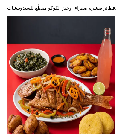
فطائر بقشرة صفراء، وخبز الكوكو مقطّع للسندويتشات.