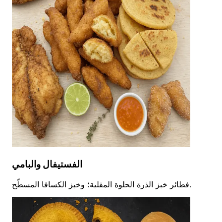
الفستيفال والبامي
فطائر خبز الذرة الحلوة المقلية؛ وخبز الكسافا المسطّح.