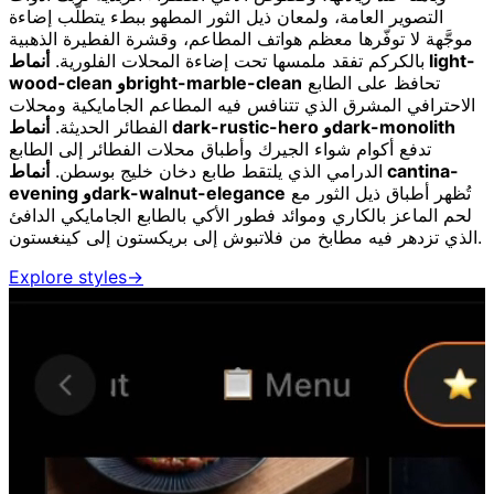
التصوير العامة، ولمعان ذيل الثور المطهو ببطء يتطلّب إضاءة
موجَّهة لا توفّرها معظم هواتف المطاعم، وقشرة الفطيرة الذهبية
بالكركم تفقد ملمسها تحت إضاءة المحلات الفلورية.
أنماط light-
تحافظ على الطابع
wood-clean وbright-marble-clean
الاحترافي المشرق الذي تتنافس فيه المطاعم الجامايكية ومحلات
أنماط dark-rustic-hero وdark-monolith
الفطائر الحديثة.
تدفع أكوام شواء الجيرك وأطباق محلات الفطائر إلى الطابع
الدرامي الذي يلتقط طابع دخان خليج بوسطن.
أنماط cantina-
تُظهر أطباق ذيل الثور مع
evening وdark-walnut-elegance
لحم الماعز بالكاري وموائد فطور الأكي بالطابع الجامايكي الدافئ
الذي تزدهر فيه مطابخ من فلاتبوش إلى بريكستون إلى كينغستون.
Explore styles
→