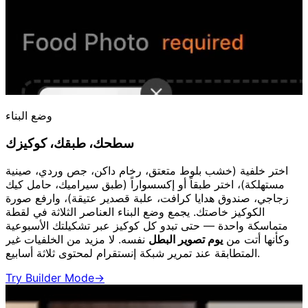
وضع البناء
سطحك، طبقك، كوكيزك
اختر خلفية (خشب بلوط متعتق، رخام داكن، جص وردي، صينية
مستهلكة)، اختر طبقاً أو إكسسواراً (طبق سيراميك، حامل كيك
زجاجي، صندوق هدايا كرافت، علبة قصدير عتيقة)، وارفع صورة
الكوكيز خاصتك. يجمع وضع البناء العناصر الثلاثة في لقطة
متماسكة واحدة — حتى تبدو كل كوكيز عبر تشكيلتك الأسبوعية
وكأنها أتت من
يوم تصوير البطل
نفسه. لا مزيد من الخلفيات غير
المتطابقة عند تمرير شبكة إنستقرام لمحتوى ثلاثة أسابيع.
Try Builder Mode
→