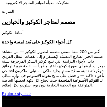
تشكيلات معبأة لقوائم المتاجر الإلكترونية
الميزات
مصمم لمتاجر الكوكيز والخبازين
أنماط الكوكيز
كل أجواء الكوكيز على بُعد لمسة واحدة
أكثر من 200 نمط منتقى مصمم لتصوير الكوكيز — من مشاهد
صينية الخبز الطازج المضيئة لإنستقرام إلى لقطات البطل الفردي
ذات الأجواء الدرامية التي تبيع كوكيز السكر المزخرفة بستة
دولارات. ارفع أي صورة كوكيز، اختر مظهراً — لقطة قريبة لرقائق
شوكولاتة ذائبة، سطح مستوٍ بجليد ملكي باستيلي، ماكرون افتتاحي
بأجواء داكنة — واحصل على نتائج بجودة الاستوديو في ثوانٍ. مثالي
لـ
القوائم الأسبوعية المتجددة
حيث تحتاج كل نكهة لحظتها الخاصة
المتوافقة مع العلامة التجارية دون يوم استوديو لكل إطلاق.
Explore styles
→