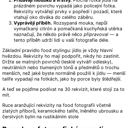
Přidávají hloubku a vrstvy.
Plochá fotka jídla na
prázdném povrchu vypadá jako policejní fotka.
Rekvizity vytvářejí prvky v popředí i pozadí, které
vtahují oko diváka do celého záběru.
Vyprávějí příběh.
Rozsypaná mouka, napůl
vymačkaný citrón a pomačkaná kuchyňská utěrka
naznačují, že někdo právě něco
připravoval
— a
tento příběh udrží lidi u vaší fotografie déle.
Základní pravidlo food stylingu: jídlo je vždy hlavní
hvězdou. Rekvizity ho mají podpořit, nikdy ho zastínit.
Držte se matných povrchů (lesklé vytváří odlesky),
neutrálních nebo tlumených tónů a předmětů o trochu
menších, než jaké byste normálně použili k jídlu — menší
talíře vypadají na fotkách, jako by porce byly štědřejší.
A teď se pojďme podívat na 30 rekvizit, které stojí za to
mít.
Ruce aranžující rekvizity na food fotografii včetně
zlatých příborů, keramického talíře, lněného ubrousku a
čerstvých bylin na rustikálním stole