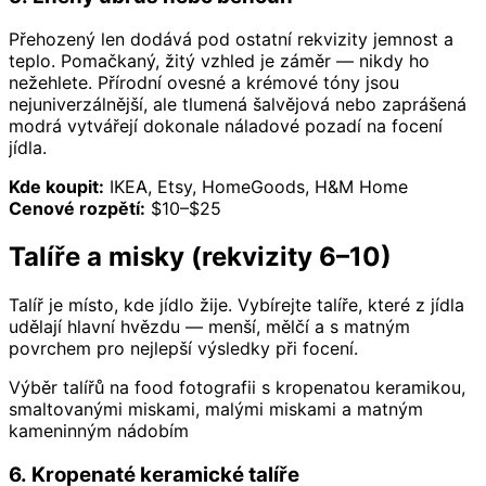
Přehozený len dodává pod ostatní rekvizity jemnost a
teplo. Pomačkaný, žitý vzhled je záměr — nikdy ho
nežehlete. Přírodní ovesné a krémové tóny jsou
nejuniverzálnější, ale tlumená šalvějová nebo zaprášená
modrá vytvářejí dokonale náladové pozadí na focení
jídla.
Kde koupit:
IKEA, Etsy, HomeGoods, H&M Home
Cenové rozpětí:
$10–$25
Talíře a misky (rekvizity 6–10)
Talíř je místo, kde jídlo žije. Vybírejte talíře, které z jídla
udělají hlavní hvězdu — menší, mělčí a s matným
povrchem pro nejlepší výsledky při focení.
Výběr talířů na food fotografii s kropenatou keramikou,
smaltovanými miskami, malými miskami a matným
kameninným nádobím
6. Kropenaté keramické talíře