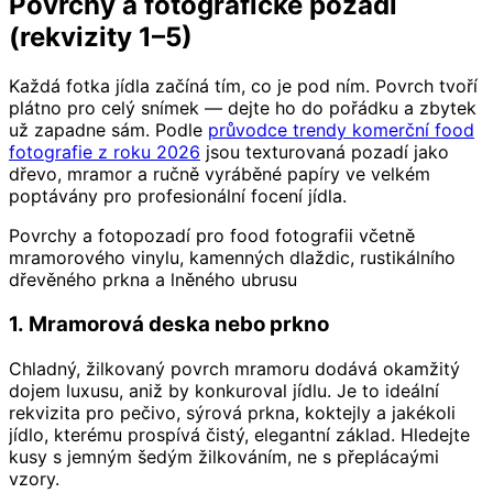
Povrchy a fotografické pozadí
(rekvizity 1–5)
Každá fotka jídla začíná tím, co je pod ním. Povrch tvoří
plátno pro celý snímek — dejte ho do pořádku a zbytek
už zapadne sám. Podle
průvodce trendy komerční food
fotografie z roku 2026
jsou texturovaná pozadí jako
dřevo, mramor a ručně vyráběné papíry ve velkém
poptávány pro profesionální focení jídla.
Povrchy a fotopozadí pro food fotografii včetně
mramorového vinylu, kamenných dlaždic, rustikálního
dřevěného prkna a lněného ubrusu
1. Mramorová deska nebo prkno
Chladný, žilkovaný povrch mramoru dodává okamžitý
dojem luxusu, aniž by konkuroval jídlu. Je to ideální
rekvizita pro pečivo, sýrová prkna, koktejly a jakékoli
jídlo, kterému prospívá čistý, elegantní základ. Hledejte
kusy s jemným šedým žilkováním, ne s přeplácaými
vzory.