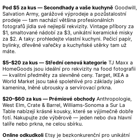
Pod $5 za kus — Secondhady a vaše kuchyně
Goodwill,
Salvation Army, garážové výprodeje a pozůstalostní
prodeje — tam nachází většina profesionálních
fotografů jídla své nejlepší rekvizity. Vintage příbory za
$1, smaltované nádobí za $3, unikátní keramické misky
za $2. A taky: prohledejte vlastní kuchyni. Pečicí papír,
bylinky, dřevěné vařečky a kuchyňské utěrky tam už
máte.
$5–$20 za kus — Střední cenová kategorie
TJ Maxx a
HomeGoods jsou ideální pro rekvizity na food fotografii
— kvalitní předměty za slevněné ceny. Target, IKEA a
World Market jsou také spolehlivé pro základy jako
kamenina, lněné ubrousky a servírovací prkna.
$20–$60 za kus — Prémiové obchody
Anthropologie,
West Elm, Crate & Barrel, Williams-Sonoma a Sur La
Table nabízejí krásné kousky, které se výjimečně dobře
fotí. Nakupujte zde výběrově — jeden nebo dva hlavní
talíře nebo prkna, ne celou sbírku.
Online odkudkoli
Etsy je bezkonkurenční pro unikátní