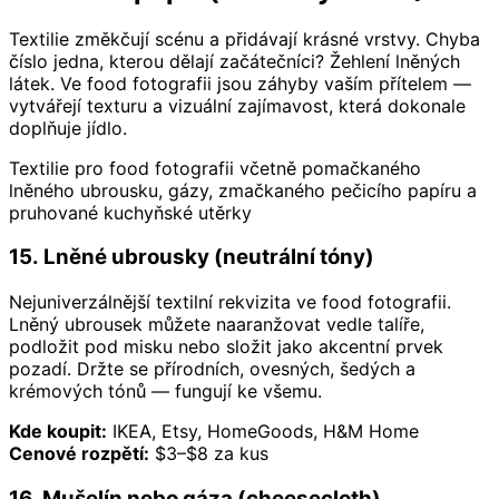
Textilie změkčují scénu a přidávají krásné vrstvy. Chyba
číslo jedna, kterou dělají začátečníci? Žehlení lněných
látek. Ve food fotografii jsou záhyby vaším přítelem —
vytvářejí texturu a vizuální zajímavost, která dokonale
doplňuje jídlo.
Textilie pro food fotografii včetně pomačkaného
lněného ubrousku, gázy, zmačkaného pečicího papíru a
pruhované kuchyňské utěrky
15. Lněné ubrousky (neutrální tóny)
Nejuniverzálnější textilní rekvizita ve food fotografii.
Lněný ubrousek můžete naaranžovat vedle talíře,
podložit pod misku nebo složit jako akcentní prvek
pozadí. Držte se přírodních, ovesných, šedých a
krémových tónů — fungují ke všemu.
Kde koupit:
IKEA, Etsy, HomeGoods, H&M Home
Cenové rozpětí:
$3–$8 za kus
16. Mušelín nebo gáza (cheesecloth)