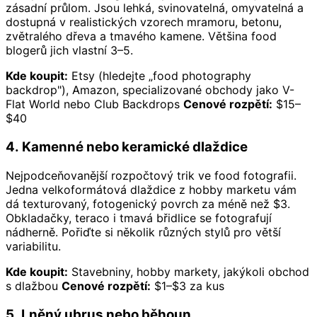
zásadní průlom. Jsou lehká, svinovatelná, omyvatelná a
dostupná v realistických vzorech mramoru, betonu,
zvětralého dřeva a tmavého kamene. Většina food
blogerů jich vlastní 3–5.
Kde koupit:
Etsy (hledejte „food photography
backdrop"), Amazon, specializované obchody jako V-
Flat World nebo Club Backdrops
Cenové rozpětí:
$15–
$40
4. Kamenné nebo keramické dlaždice
Nejpodceňovanější rozpočtový trik ve food fotografii.
Jedna velkoformátová dlaždice z hobby marketu vám
dá texturovaný, fotogenický povrch za méně než $3.
Obkladačky, teraco i tmavá břidlice se fotografují
nádherně. Pořiďte si několik různých stylů pro větší
variabilitu.
Kde koupit:
Stavebniny, hobby markety, jakýkoli obchod
s dlažbou
Cenové rozpětí:
$1–$3 za kus
5. Lněný ubrus nebo běhoun