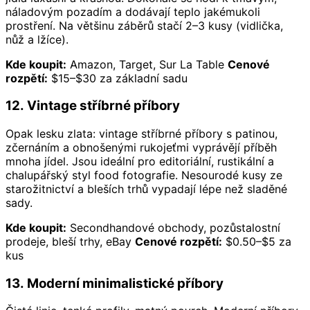
náladovým pozadím a dodávají teplo jakémukoli
prostření. Na většinu záběrů stačí 2–3 kusy (vidlička,
nůž a lžíce).
Kde koupit:
Amazon, Target, Sur La Table
Cenové
rozpětí:
$15–$30 za základní sadu
12. Vintage stříbrné příbory
Opak lesku zlata: vintage stříbrné příbory s patinou,
zčernáním a obnošenými rukojeťmi vyprávějí příběh
mnoha jídel. Jsou ideální pro editoriální, rustikální a
chalupářský styl food fotografie. Nesourodé kusy ze
starožitnictví a bleších trhů vypadají lépe než sladěné
sady.
Kde koupit:
Secondhandové obchody, pozůstalostní
prodeje, bleší trhy, eBay
Cenové rozpětí:
$0.50–$5 za
kus
13. Moderní minimalistické příbory