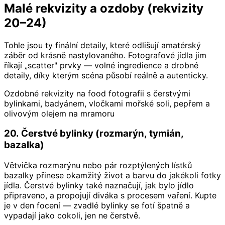
Malé rekvizity a ozdoby (rekvizity
20–24)
Tohle jsou ty finální detaily, které odlišují amatérský
záběr od krásně nastylovaného. Fotografové jídla jim
říkají „scatter" prvky — volné ingredience a drobné
detaily, díky kterým scéna působí reálně a autenticky.
Ozdobné rekvizity na food fotografii s čerstvými
bylinkami, badyánem, vločkami mořské soli, pepřem a
olivovým olejem na mramoru
20. Čerstvé bylinky (rozmarýn, tymián,
bazalka)
Větvička rozmarýnu nebo pár rozptýlených lístků
bazalky přinese okamžitý život a barvu do jakékoli fotky
jídla. Čerstvé bylinky také naznačují, jak bylo jídlo
připraveno, a propojují diváka s procesem vaření. Kupte
je v den focení — zvadlé bylinky se fotí špatně a
vypadají jako cokoli, jen ne čerstvě.