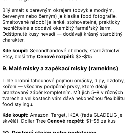
Bílý smalt s barevným okrajem (obvykle modrým,
červeným nebo černým) je klasika food fotografie.
Smaltované nádobí je lehké, stohovatelné, prakticky
nezničitelné a dodává okamžitý farmářský šarm.
Odštípnuté kusy nevadí — dodávají krásný starožitný
charakter.
Kde koupit:
Secondhandové obchody, starožitnictví,
Etsy, bleší trhy
Cenové rozpětí:
$3–$15
9. Malé misky a zapékací misky (ramekins)
Tihle drobní tahounové pojmou omáčky, dipy, ozdoby,
koření — všechny podpůrné prvky, které dělají
aranžovaný záběr kompletním. Mít jich 5–8 v různých
tvarech a velikostech vám dává nekonečnou flexibilitu
food stylingu.
Kde koupit:
Amazon, Target, IKEA (řada GLADELIG je
skvělá), Dollar Tree
Cenové rozpětí:
$1–$5 za kus
10. Dortový stojan nebo podstavec