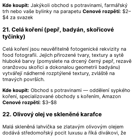
Kde koupit:
Jakýkoli obchod s potravinami, farmářský
trh nebo vaše bylinky na parapetu
Cenové rozpětí:
$2–
$4 za svazek
21. Celá koření (pepř, badyán, skořicové
tyčinky)
Celá koření jsou neuvěřitelně fotogenické rekvizity na
food fotografii. Jejich přirozené tvary, textury a sytě
hluboké barvy (pomyslete na drcený černý pepř, rezavě
oranžovou skořici a dokonalou geometrii badyánu)
vytvářejí nádherné rozptýlené textury, zvláště na
tmavých površích.
Kde koupit:
Obchod s potravinami — oddělení sypkého
koření, specializované obchody s kořením, Amazon
Cenové rozpětí:
$3–$8
22. Olivový olej ve skleněné karafce
Malá skleněná lahvička se zlatavým olivovým olejem
dodává středomořský pocit luxusu a říká divákovi, že