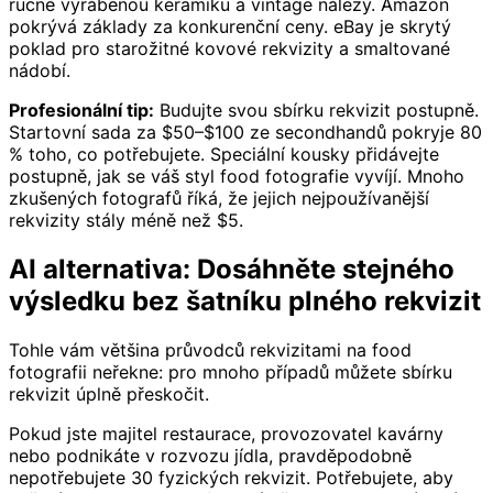
ručně vyráběnou keramiku a vintage nálezy. Amazon
pokrývá základy za konkurenční ceny. eBay je skrytý
poklad pro starožitné kovové rekvizity a smaltované
nádobí.
Profesionální tip:
Budujte svou sbírku rekvizit postupně.
Startovní sada za $50–$100 ze secondhandů pokryje 80
% toho, co potřebujete. Speciální kousky přidávejte
postupně, jak se váš styl food fotografie vyvíjí. Mnoho
zkušených fotografů říká, že jejich nejpoužívanější
rekvizity stály méně než $5.
AI alternativa: Dosáhněte stejného
výsledku bez šatníku plného rekvizit
Tohle vám většina průvodců rekvizitami na food
fotografii neřekne: pro mnoho případů můžete sbírku
rekvizit úplně přeskočit.
Pokud jste majitel restaurace, provozovatel kavárny
nebo podnikáte v rozvozu jídla, pravděpodobně
nepotřebujete 30 fyzických rekvizit. Potřebujete, aby