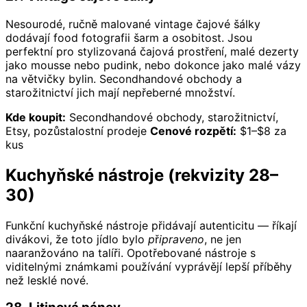
Nesourodé, ručně malované vintage čajové šálky
dodávají food fotografii šarm a osobitost. Jsou
perfektní pro stylizovaná čajová prostření, malé dezerty
jako mousse nebo pudink, nebo dokonce jako malé vázy
na větvičky bylin. Secondhandové obchody a
starožitnictví jich mají nepřeberné množství.
Kde koupit:
Secondhandové obchody, starožitnictví,
Etsy, pozůstalostní prodeje
Cenové rozpětí:
$1–$8 za
kus
Kuchyňské nástroje (rekvizity 28–
30)
Funkční kuchyňské nástroje přidávají autenticitu — říkají
divákovi, že toto jídlo bylo
připraveno
, ne jen
naaranžováno na talíři. Opotřebované nástroje s
viditelnými známkami používání vyprávějí lepší příběhy
než lesklé nové.