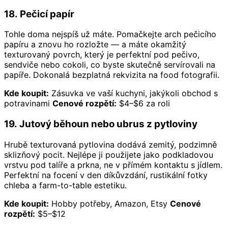
18. Pečicí papír
Tohle doma nejspíš už máte. Pomačkejte arch pečicího
papíru a znovu ho rozložte — a máte okamžitý
texturovaný povrch, který je perfektní pod pečivo,
sendviče nebo cokoli, co byste skutečně servírovali na
papíře. Dokonalá bezplatná rekvizita na food fotografii.
Kde koupit:
Zásuvka ve vaší kuchyni, jakýkoli obchod s
potravinami
Cenové rozpětí:
$4–$6 za roli
19. Jutový běhoun nebo ubrus z pytloviny
Hrubě texturovaná pytlovina dodává zemitý, podzimně
sklizňový pocit. Nejlépe ji použijete jako podkladovou
vrstvu pod talíře a prkna, ne v přímém kontaktu s jídlem.
Perfektní na focení v den díkůvzdání, rustikální fotky
chleba a farm-to-table estetiku.
Kde koupit:
Hobby potřeby, Amazon, Etsy
Cenové
rozpětí:
$5–$12