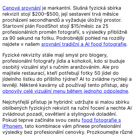
Cenové srovnání
je markantní. Slušná fyzická sbírka
rekvizit stojí $200–$500, její sestavení trvá měsíce
procházení secondhandů a vyžaduje úložný prostor.
Startovní plán FoodShot stojí $15/měsíc za 25
profesionálních proměn fotografií, s výsledky přibližně
za 90 sekund na fotku. Podrobnější pohled na rozdíly
najdete v našem
srovnání tradiční a AI food fotografie
.
Fyzické rekvizity stále mají smysl pro blogery,
profesionální fotografy jídla a kohokoli, kdo si buduje
osobitý vizuální styl s ručním aranžováním. Ale pro
majitele restaurací, kteří potřebují fotky 50 jídel do
jídelního lístku do příštího týdne? AI to zvládne rychleji a
levněji. Některé kavárny už používají tento přístup, aby
obnovily celé vizuální menu během jednoho odpoledne
.
Nejchytřejší přístup je hybridní: udržujte si malou sbírku
oblíbených fyzických rekvizit na ruční focení a nechte AI
zvládnout pozadí, osvětlení a stylingové doladění.
Pokud teprve začínáte svou cestu
food fotografie s
iPhonem
, tato kombinace vám přinese profesionální
výsledky bez profesionální cenovky. Prozkoumejte různé