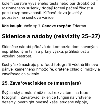
kolem čerstvě vyváleného těsta nebo pár drobků od
rozlomeného sušenky dodají focení pečení živost a
pocit rozpracovanosti. Klíčové slovo je
lehký
—
poprašek, ne sněhová vánice.
Kde koupit:
Vaše spíž
Cenové rozpětí:
Zdarma
Sklenice a nádoby (rekvizity 25–27)
Skleněné nádobí přidává do kompozic dominovaných
neprůhlednými talíři a prkny výšku, průhlednost a
vizuální pestrost.
Kuchyňské nástroje pro food fotografii včetně litinové
pánve, kamenného hmoždíře, drátěné chladicí mřížky a
zavařovacích sklenic
25. Zavařovací sklenice (mason jars)
Švýcarský armádní nůž mezi rekvizitami na food
fotografii. Zavařovací sklenice fungují na vrstvené
dezerty, overnight ovesné kaše, studené nápoje,