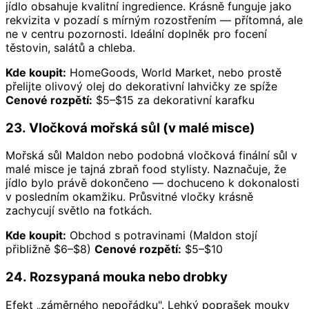
jídlo obsahuje kvalitní ingredience. Krásně funguje jako
rekvizita v pozadí s mírným rozostřením — přítomná, ale
ne v centru pozornosti. Ideální doplněk pro focení
těstovin, salátů a chleba.
Kde koupit:
HomeGoods, World Market, nebo prostě
přelijte olivový olej do dekorativní lahvičky ze spíže
Cenové rozpětí:
$5–$15 za dekorativní karafku
23. Vločková mořská sůl (v malé misce)
Mořská sůl Maldon nebo podobná vločková finální sůl v
malé misce je tajná zbraň food stylisty. Naznačuje, že
jídlo bylo právě dokončeno — dochuceno k dokonalosti
v posledním okamžiku. Průsvitné vločky krásně
zachycují světlo na fotkách.
Kde koupit:
Obchod s potravinami (Maldon stojí
přibližně $6–$8)
Cenové rozpětí:
$5–$10
24. Rozsypaná mouka nebo drobky
Efekt „záměrného nepořádku". Lehký poprašek mouky