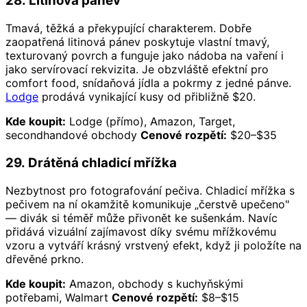
28. Litinová pánev
Tmavá, těžká a překypující charakterem. Dobře
zaopatřená litinová pánev poskytuje vlastní tmavý,
texturovaný povrch a funguje jako nádoba na vaření i
jako servírovací rekvizita. Je obzvláště efektní pro
comfort food, snídaňová jídla a pokrmy z jedné pánve.
Lodge
prodává vynikající kusy od přibližně $20.
Kde koupit:
Lodge (přímo), Amazon, Target,
secondhandové obchody
Cenové rozpětí:
$20–$35
29. Drátěná chladicí mřížka
Nezbytnost pro fotografování pečiva. Chladicí mřížka s
pečivem na ní okamžitě komunikuje „čerstvě upečeno"
— divák si téměř může přivonět ke sušenkám. Navíc
přidává vizuální zajímavost díky svému mřížkovému
vzoru a vytváří krásný vrstvený efekt, když ji položíte na
dřevěné prkno.
Kde koupit:
Amazon, obchody s kuchyňskými
potřebami, Walmart
Cenové rozpětí:
$8–$15