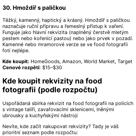
30. Hmoždíř s paličkou
Těžký, kamenný, haptický a krásný. Hmoždíř s paličkou
naznačuje ruční přípravu a řemeslný přístup k vaření.
Funguje jako hlavní rekvizita (naplněný čerstvě mletým
pestem nebo kořenící pastou) nebo jako prvek v pozadí.
Kamenné nebo mramorové verze se ve food fotografii
fotí nejlépe.
Kde koupit:
HomeGoods, Amazon, World Market, Target
Cenové rozpětí:
$15–$30
Kde koupit rekvizity na food
fotografii (podle rozpočtu)
Uspořádaná sbírka rekvizit na food fotografii na policích
s vintage talíři, zavařovacími sklenicemi, lněnými
ubrousky a kuchyňskými nástroji
Nevíte, kde začít nakupovat rekvizity? Tady je váš
prioritní seznam podle rozpočtu: