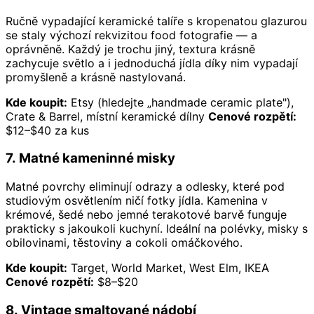
Ručně vypadající keramické talíře s kropenatou glazurou
se staly výchozí rekvizitou food fotografie — a
oprávněně. Každý je trochu jiný, textura krásně
zachycuje světlo a i jednoduchá jídla díky nim vypadají
promyšleně a krásně nastylovaná.
Kde koupit:
Etsy (hledejte „handmade ceramic plate"),
Crate & Barrel, místní keramické dílny
Cenové rozpětí:
$12–$40 za kus
7. Matné kameninné misky
Matné povrchy eliminují odrazy a odlesky, které pod
studiovým osvětlením ničí fotky jídla. Kamenina v
krémové, šedé nebo jemné terakotové barvě funguje
prakticky s jakoukoli kuchyní. Ideální na polévky, misky s
obilovinami, těstoviny a cokoli omáčkového.
Kde koupit:
Target, World Market, West Elm, IKEA
Cenové rozpětí:
$8–$20
8. Vintage smaltované nádobí