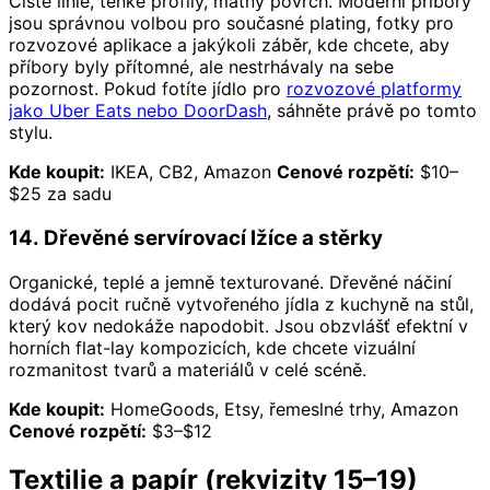
Čisté linie, tenké profily, matný povrch. Moderní příbory
jsou správnou volbou pro současné plating, fotky pro
rozvozové aplikace a jakýkoli záběr, kde chcete, aby
příbory byly přítomné, ale nestrhávaly na sebe
pozornost. Pokud fotíte jídlo pro
rozvozové platformy
jako Uber Eats nebo DoorDash
, sáhněte právě po tomto
stylu.
Kde koupit:
IKEA, CB2, Amazon
Cenové rozpětí:
$10–
$25 za sadu
14. Dřevěné servírovací lžíce a stěrky
Organické, teplé a jemně texturované. Dřevěné náčiní
dodává pocit ručně vytvořeného jídla z kuchyně na stůl,
který kov nedokáže napodobit. Jsou obzvlášť efektní v
horních flat-lay kompozicích, kde chcete vizuální
rozmanitost tvarů a materiálů v celé scéně.
Kde koupit:
HomeGoods, Etsy, řemeslné trhy, Amazon
Cenové rozpětí:
$3–$12
Textilie a papír (rekvizity 15–19)