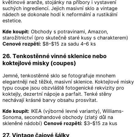
květinové aranže, stojánky na příbory i vystavení
suchých ingrediencí. Jejich masivní sklo a vintage
nádech se dokonale hodí k neformální a rustikální
estetice.
Kde koupit:
Obchody s potravinami, Amazon,
starožitnictví (pro skutečně staré kusy s charakterem)
Cenové rozpětí:
$8–$15 za sadu 4–6 ks
26. Tenkostěnné vinné sklenice nebo
koktejlové misky (coupes)
Jemné, tenkostěnné sklo se fotografuje mnohem
elegantněji než těžké, masivní sklenice. Koktejlové misky
typu coupe jsou obzvláště fotogenické rekvizity pro
koktejly, dezertní nápoje a parfait. Tenké stěny
nechávají krásné barvy obsahu prosvítat.
Kde koupit:
IKEA (výborné levné varianty), Williams-
Sonoma, secondhandové obchody (zlatý důl na
skleněné nádobí)
Cenové rozpětí:
$3–$15 za kus
27. Vintage čajové šálky