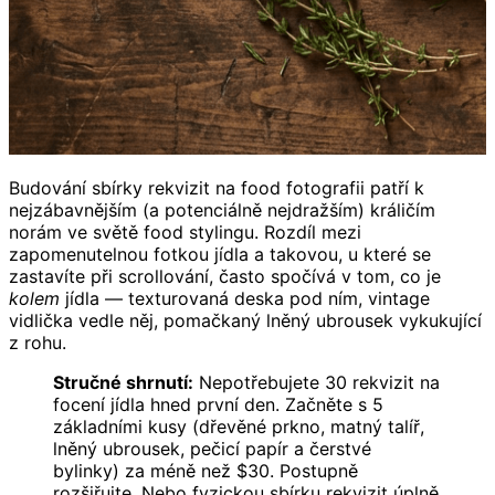
Budování sbírky rekvizit na food fotografii patří k
nejzábavnějším (a potenciálně nejdražším) králičím
norám ve světě food stylingu. Rozdíl mezi
zapomenutelnou fotkou jídla a takovou, u které se
zastavíte při scrollování, často spočívá v tom, co je
kolem
jídla — texturovaná deska pod ním, vintage
vidlička vedle něj, pomačkaný lněný ubrousek vykukující
z rohu.
Stručné shrnutí:
Nepotřebujete 30 rekvizit na
focení jídla hned první den. Začněte s 5
základními kusy (dřevěné prkno, matný talíř,
lněný ubrousek, pečicí papír a čerstvé
bylinky) za méně než $30. Postupně
rozšiřujte. Nebo fyzickou sbírku rekvizit úplně