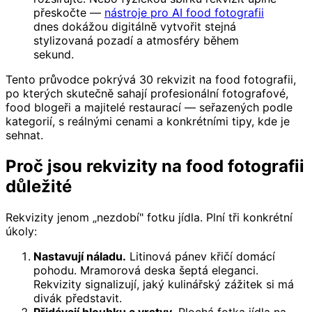
přeskočte —
nástroje pro AI food fotografii
dnes dokážou digitálně vytvořit stejná
stylizovaná pozadí a atmosféry během
sekund.
Tento průvodce pokrývá 30 rekvizit na food fotografii,
po kterých skutečně sahají profesionální fotografové,
food blogeři a majitelé restaurací — seřazených podle
kategorií, s reálnými cenami a konkrétními tipy, kde je
sehnat.
Proč jsou rekvizity na food fotografii
důležité
Rekvizity jenom „nezdobí" fotku jídla. Plní tři konkrétní
úkoly:
Nastavují náladu.
Litinová pánev křičí domácí
pohodu. Mramorová deska šeptá eleganci.
Rekvizity signalizují, jaký kulinářský zážitek si má
divák představit.