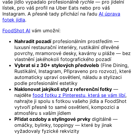
vaše jídlo vypadalo profesionálně
rychle
— pro jídelní
lístek, pro váš profil na Uber Eats nebo pro váš
Instagram. A přesně tady přichází na řadu
AI úprava
fotek jídla
.
FoodShot AI
vám umožní:
Nahradit pozadí
profesionálním prostředím —
luxusní restaurační interiéry, rustikální dřevěné
povrchy, mramorové desky, kavárny u pláže — bez
vlastnění jakéhokoli fotografického pozadí
Vybrat si z 30+ stylových předvoleb
(Fine Dining,
Rustikální, Instagram, Připraveno pro rozvoz), které
automaticky upraví osvětlení, náladu a stylizaci
podle profesionální estetiky
Naklonovat jakýkoli styl z referenční fotky
—
najděte
food fotku z Pinterestu, která se vám líbí
,
nahrajte ji spolu s fotkou vašeho jídla a FoodShot
vytvoří přesně to samé osvětlení, kompozici a
atmosféru s
vaším
jídlem
Přidat ozdoby a stylingové prvky
digitálně —
omáčky, bylinky, toppingy — které by jinak
vyžadovaly fyzické rekvizity