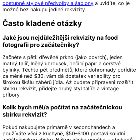
dostupné stylové předvolby a šablony
a uvidíte, co je
možné bez nákupu jediné rekvizity.
Často kladené otázky
Jaké jsou nejdůležitější rekvizity na food
fotografii pro začátečníky?
Začněte s pěti: dřevěné prkno (jako povrch), jeden
matný talíř, lněný ubrousek, pečicí papír a čerstvé
bylinky. Těchto pět předmětů, které dohromady pořídíte
za méně než $30, vám dá dostatek variability pro
širokou škálu záběrů jídla. Až budete připraveni rozšířit
sbírku rekvizit, přidejte druhý styl talíře a vintage
příbory.
Kolik bych měl/a počítat na začátečnickou
sbírku rekvizit?
Pokud nakupujete primárně v secondhandech a
používáte věci z kuchyně, $50–$100 postaví solidní
začátečnickou sbírku. Nákup všeho nového z obchodů