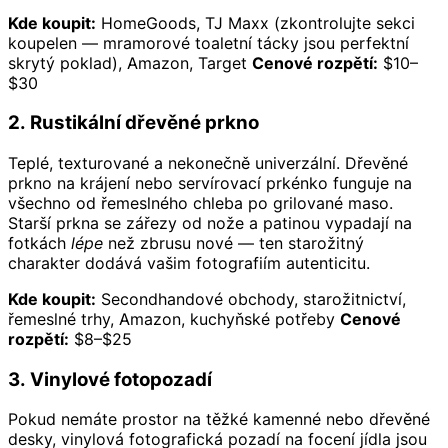
Kde koupit:
HomeGoods, TJ Maxx (zkontrolujte sekci
koupelen — mramorové toaletní tácky jsou perfektní
skrytý poklad), Amazon, Target
Cenové rozpětí:
$10–
$30
2. Rustikální dřevěné prkno
Teplé, texturované a nekonečně univerzální. Dřevěné
prkno na krájení nebo servírovací prkénko funguje na
všechno od řemeslného chleba po grilované maso.
Starší prkna se zářezy od nože a patinou vypadají na
fotkách
lépe
než zbrusu nové — ten starožitný
charakter dodává vašim fotografiím autenticitu.
Kde koupit:
Secondhandové obchody, starožitnictví,
řemeslné trhy, Amazon, kuchyňské potřeby
Cenové
rozpětí:
$8–$25
3. Vinylové fotopozadí
Pokud nemáte prostor na těžké kamenné nebo dřevěné
desky, vinylová fotografická pozadí na focení jídla jsou