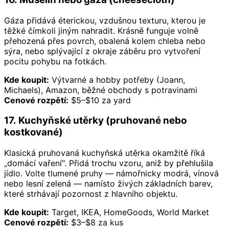
Gáza přidává éterickou, vzdušnou texturu, kterou je
těžké čímkoli jiným nahradit. Krásně funguje volně
přehozená přes povrch, obalená kolem chleba nebo
sýra, nebo splývající z okraje záběru pro vytvoření
pocitu pohybu na fotkách.
Kde koupit:
Výtvarné a hobby potřeby (Joann,
Michaels), Amazon, běžné obchody s potravinami
Cenové rozpětí:
$5–$10 za yard
17. Kuchyňské utěrky (pruhované nebo
kostkované)
Klasická pruhovaná kuchyňská utěrka okamžitě říká
„domácí vaření". Přidá trochu vzoru, aniž by přehlušila
jídlo. Volte tlumené pruhy — námořnicky modrá, vínová
nebo lesní zelená — namísto živých základních barev,
které strhávají pozornost z hlavního objektu.
Kde koupit:
Target, IKEA, HomeGoods, World Market
Cenové rozpětí:
$3–$8 za kus