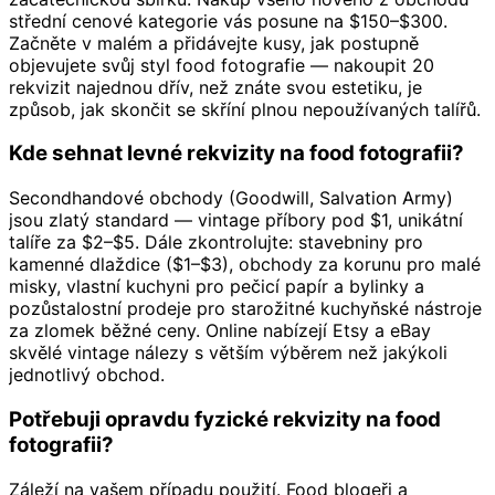
střední cenové kategorie vás posune na $150–$300.
Začněte v malém a přidávejte kusy, jak postupně
objevujete svůj styl food fotografie — nakoupit 20
rekvizit najednou dřív, než znáte svou estetiku, je
způsob, jak skončit se skříní plnou nepoužívaných talířů.
Kde sehnat levné rekvizity na food fotografii?
Secondhandové obchody (Goodwill, Salvation Army)
jsou zlatý standard — vintage příbory pod $1, unikátní
talíře za $2–$5. Dále zkontrolujte: stavebniny pro
kamenné dlaždice ($1–$3), obchody za korunu pro malé
misky, vlastní kuchyni pro pečicí papír a bylinky a
pozůstalostní prodeje pro starožitné kuchyňské nástroje
za zlomek běžné ceny. Online nabízejí Etsy a eBay
skvělé vintage nálezy s větším výběrem než jakýkoli
jednotlivý obchod.
Potřebuji opravdu fyzické rekvizity na food
fotografii?
Záleží na vašem případu použití. Food blogeři a