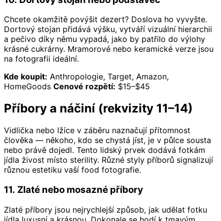
Chcete okamžitě povýšit dezert? Doslova ho vyvyšte.
Dortový stojan přidává výšku, vytváří vizuální hierarchii
a pečivo díky němu vypadá, jako by patřilo do výlohy
krásné cukrárny. Mramorové nebo keramické verze jsou
na fotografii ideální.
Kde koupit:
Anthropologie, Target, Amazon,
HomeGoods
Cenové rozpětí:
$15–$45
Příbory a náčiní (rekvizity 11–14)
Vidlička nebo lžíce v záběru naznačují přítomnost
člověka — někoho, kdo se chystá jíst, je v půlce sousta
nebo právě dojedl. Tento lidský prvek dodává fotkám
jídla živost místo sterility. Různé styly příborů signalizují
různou estetiku vaší food fotografie.
11. Zlaté nebo mosazné příbory
Zlaté příbory jsou nejrychlejší způsob, jak udělat fotku
jídla luxusní a krásnou. Dokonale se hodí k tmavým,