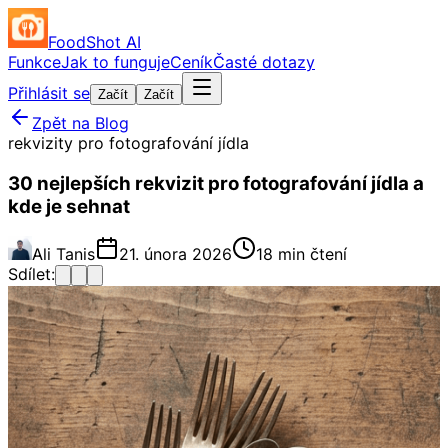
FoodShot AI
Funkce
Jak to funguje
Ceník
Časté dotazy
Přihlásit se
Začít
Začít
Zpět na Blog
rekvizity pro fotografování jídla
30 nejlepších rekvizit pro fotografování jídla a
kde je sehnat
Ali Tanis
21. února 2026
18 min čtení
Sdílet: