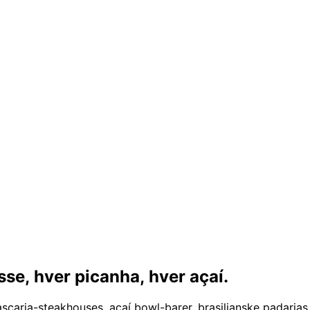
asse,
hver picanha, hver açaí.
rascaria-steakhouses, açaí bowl-barer, brasilianske padari