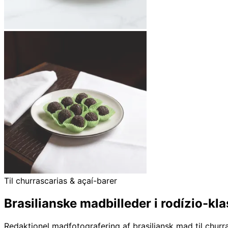
Til churrascarias & açaí-barer
Brasilianske madbilleder i rodízio-kl
Redaktionel madfotografering af brasiliansk mad til chur