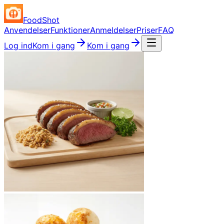
FoodShot
Anvendelser
Funktioner
Anmeldelser
Priser
FAQ
Log ind
Kom i gang
Kom i gang