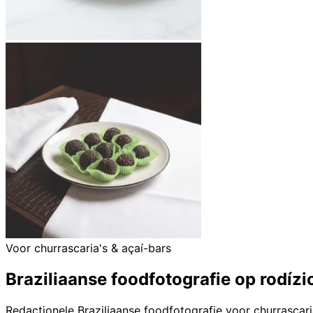
Voor churrascaria's & açaí-bars
Braziliaanse foodfotografie op rodíz
Redactionele Braziliaanse foodfotografie voor churrascar