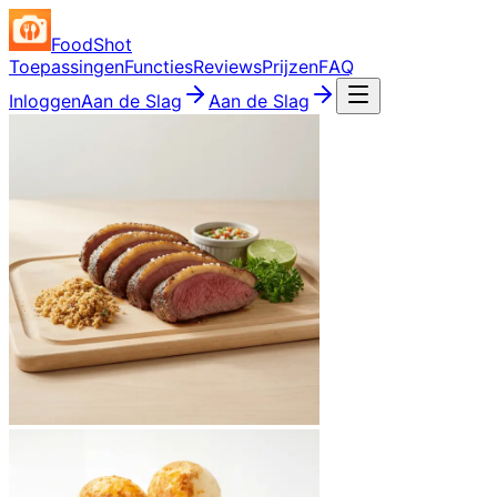
FoodShot
Toepassingen
Functies
Reviews
Prijzen
FAQ
Inloggen
Aan de Slag
Aan de Slag