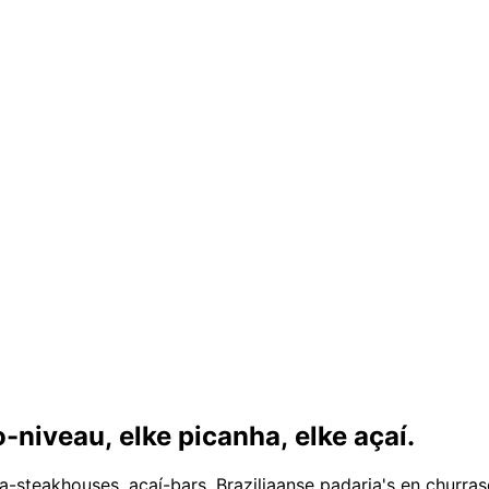
io-niveau,
elke picanha, elke açaí.
ia-steakhouses, açaí-bars, Braziliaanse padaria's en churr