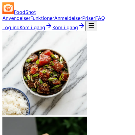
FoodShot
Anvendelser
Funktioner
Anmeldelser
Priser
FAQ
Log ind
Kom i gang
Kom i gang