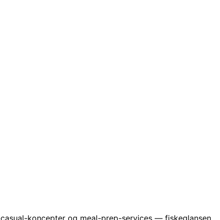
t-casual-koncepter og meal-prep-services — fiskeglansen