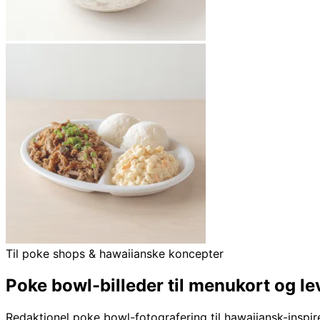
Til poke shops & hawaiianske koncepter
Poke bowl-billeder til menukort og l
Redaktionel poke bowl-fotografering til hawaiiansk-insp