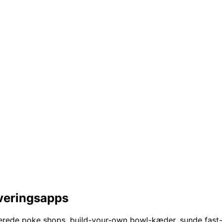
everingsapps
irerede poke shops, build-your-own bowl-kæder, sunde fas