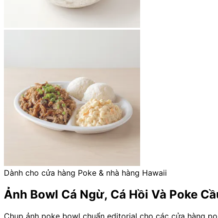
Dành cho cửa hàng Poke & nhà hàng Hawaii
Ảnh Bowl Cá Ngừ, Cá Hồi Và Poke Cầ
Chụp ảnh poke bowl chuẩn editorial cho các cửa hàng pok