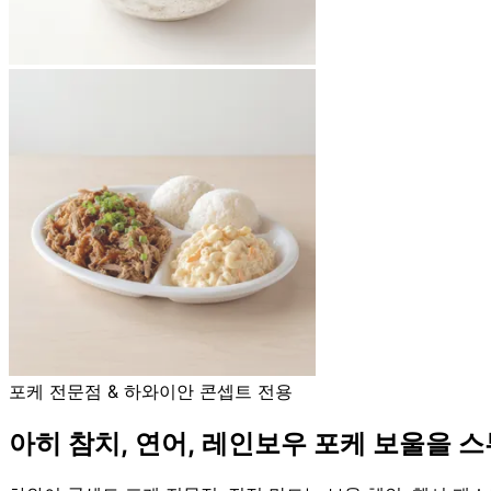
포케 전문점 & 하와이안 콘셉트 전용
아히 참치, 연어, 레인보우 포케 보울을