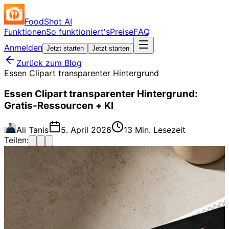
FoodShot AI
Funktionen
So funktioniert's
Preise
FAQ
Anmelden
Jetzt starten
Jetzt starten
Zurück zum Blog
Essen Clipart transparenter Hintergrund
Essen Clipart transparenter Hintergrund:
Gratis-Ressourcen + KI
Ali Tanis
5. April 2026
13 Min. Lesezeit
Teilen: