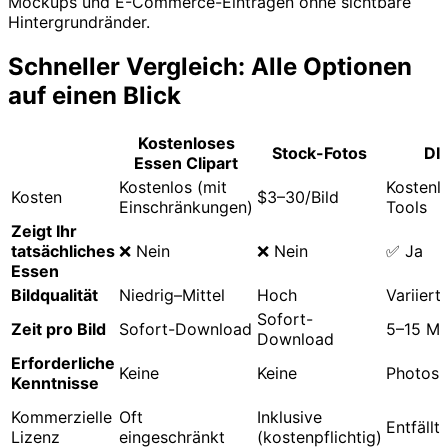
Mockups und E-Commerce-Einträgen ohne sichtbare
Hintergrundränder.
Schneller Vergleich: Alle Optionen
auf einen Blick
Kostenloses
Stock-Fotos
DI
Essen Clipart
Kostenlos (mit
Kostenl
Kosten
$3–30/Bild
Einschränkungen)
Tools
Zeigt Ihr
tatsächliches
❌ Nein
❌ Nein
✅ Ja
Essen
Bildqualität
Niedrig–Mittel
Hoch
Variiert
Sofort-
Zeit pro Bild
Sofort-Download
5–15 Mi
Download
Erforderliche
Keine
Keine
Photosh
Kenntnisse
Kommerzielle
Oft
Inklusive
Entfällt
Lizenz
eingeschränkt
(kostenpflichtig)