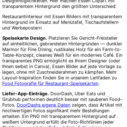
Designmöglichkeiten. Hier machen Essen Clipart mit
transparentem Hintergrund den größten Unterschied:
Restaurantinterieur mit Essen Bildern mit transparentem
Hintergrund im Einsatz auf Menütafel, Tischaufstellern
und Werbepostern
Speisekarte Design.
Platzieren Sie Gericht-Freisteller
auf einheitlichen, gebrandeten Hintergründen — dunkler
Marmor für Fine Dining, rustikales Holz für ein Farm-to-
Table-Konzept, cleanes Weiß für ein modernes Café. Ein
transparentes PNG ermöglicht es Ihrem Designer (oder
Ihnen selbst in Canva), Essen Bilder auf jede Vorlage zu
legen, ohne mit Zuschneiderahmen zu kämpfen. Mehr
Layout-Inspiration finden Sie in unserem Leitfaden zu
Food Fotografie für Restaurant-Speisekarten
.
Liefer-App-Einträge.
DoorDash, Uber Eats und
Grubhub performen deutlich besser mit sauberen Food-
Fotos.
DoorDashs eigene Daten
zeigen, dass Artikel mit
hochwertigen Fotos signifikant mehr Bestellungen
erhalten. Ein PNG mit transparentem Hintergrund auf
weißem Untergrund erfüllt die Foto-Richtlinien jeder