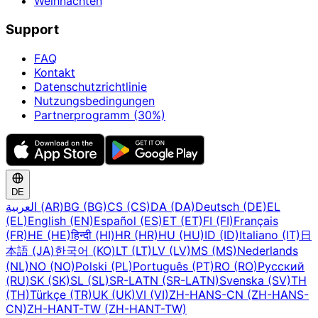
Weihnachten
Support
FAQ
Kontakt
Datenschutzrichtlinie
Nutzungsbedingungen
Partnerprogramm (30%)
DE
العربية (AR)
BG (BG)
CS (CS)
DA (DA)
Deutsch (DE)
EL
(EL)
English (EN)
Español (ES)
ET (ET)
FI (FI)
Français
(FR)
HE (HE)
हिन्दी (HI)
HR (HR)
HU (HU)
ID (ID)
Italiano (IT)
日
本語 (JA)
한국어 (KO)
LT (LT)
LV (LV)
MS (MS)
Nederlands
(NL)
NO (NO)
Polski (PL)
Português (PT)
RO (RO)
Русский
(RU)
SK (SK)
SL (SL)
SR-LATN (SR-LATN)
Svenska (SV)
TH
(TH)
Türkçe (TR)
UK (UK)
VI (VI)
ZH-HANS-CN (ZH-HANS-
CN)
ZH-HANT-TW (ZH-HANT-TW)