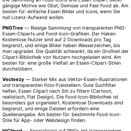
gängige Motive wie Obst, Gemüse und Fast Food ab. Am
besten für: einfache Essen Bilder und Icons, wenn Sie
null Lizenz-Aufwand wollen.
PNGTree
— Riesige Sammlung von transparenten PNG-
Essen-Cliparts und Food-Icon-Grafiken. Der Haken:
Kostenlose Nutzer sind auf 2 Downloads pro Tag
begrenzt, und einige Bilder haben Wasserzeichen, bis
man upgradet. Die Qualität schwankt, da ein Großteil der
Clipart-Bibliothek von Nutzern hochgeladen wird. Am
besten für: eine große Vielfalt an Essen-Clipart-Stilen
durchstöbern.
Vecteezy
— Starker Mix aus Vektor-Essen-Illustrationen
und transparenten Foto-Freistellern. Gute Suchfilter
helfen, Essen Clipart nach Stil zu filtern (Cartoon,
realistisch, Flat Design). Die Food-Icon-Bibliothek ist
besonders gut organisiert. Kostenlose Downloads sind
begrenzt, und einige Dateien erfordern eine
Quellenangabe. Am besten für: bestimmte Food-Icon-
Stile für App- oder Webdesign finden.
HiClipart
— Spezialisiert auf PNGs mit transparentem