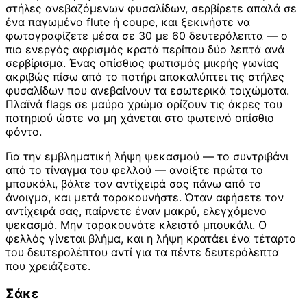
στήλες ανεβαζόμενων φυσαλίδων, σερβίρετε απαλά σε
ένα παγωμένο flute ή coupe, και ξεκινήστε να
φωτογραφίζετε μέσα σε 30 με 60 δευτερόλεπτα — ο
πιο ενεργός αφρισμός κρατά περίπου δύο λεπτά ανά
σερβίρισμα. Ένας οπίσθιος φωτισμός μικρής γωνίας
ακριβώς πίσω από το ποτήρι αποκαλύπτει τις στήλες
φυσαλίδων που ανεβαίνουν τα εσωτερικά τοιχώματα.
Πλαϊνά flags σε μαύρο χρώμα ορίζουν τις άκρες του
ποτηριού ώστε να μη χάνεται στο φωτεινό οπίσθιο
φόντο.
Για την εμβληματική λήψη ψεκασμού — το συντριβάνι
από το τίναγμα του φελλού — ανοίξτε πρώτα το
μπουκάλι, βάλτε τον αντίχειρά σας πάνω από το
άνοιγμα, και μετά ταρακουνήστε. Όταν αφήσετε τον
αντίχειρά σας, παίρνετε έναν μακρύ, ελεγχόμενο
ψεκασμό. Μην ταρακουνάτε κλειστό μπουκάλι. Ο
φελλός γίνεται βλήμα, και η λήψη κρατάει ένα τέταρτο
του δευτερολέπτου αντί για τα πέντε δευτερόλεπτα
που χρειάζεστε.
Σάκε