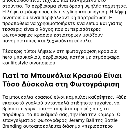
μπουκαλιού είναι τεχνικό και ελεγχόμενο στο
στούντιο. Το σερβίρισμα είναι δράση υψηλής ταχύτητας.
Η λήψη ατμόσφαιρας είναι styling και αφήγηση. Η λήψη
οινοποιείου είναι περιβαλλοντική πορτραίτωση. Η
προσπάθεια να χρησιμοποιήσετε ένα setup και για τις
τέσσερις είναι ο λόγος που οι περισσότερες
φωτογραφίες κρασιού εστιατορίων μοιάζουν
πανομοιότυπες και ξεχνιούνται εύκολα.
Τέσσερις τύποι λήψεων στη φωτογράφιση κρασιού:
hero μπουκαλιού, σερβίρισμα, ποτήρι με ατμόσφαιρα
και lifestyle οινοποιείου
Γιατί τα Μπουκάλια Κρασιού Είναι
Τόσο Δύσκολα στη Φωτογράφιση
Τα μπουκάλια κρασιού είναι καμπύλοι καθρέφτες. Κάθε
εκατοστό γυαλιού αντανακλά οτιδήποτε τυχαίνει να
βρίσκεται γύρω του — τα φώτα οροφής σας, το
παράθυρο, το πουκάμισό σας, την ίδια την κάμερα. Ο
επαγγελματίας φωτογράφος Jeremy Ball της Bottle
Branding αυτοαποκαλείται διάσημα «περισσότερο