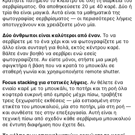
Κρατήστε πατημένο το κλείστρο σε όλη τη διάρκεια του
σερβιρίσματος. Θα αποθηκεύσετε 20 με 40 καρέ. Δύο ή
τρία θα είναι μαγικά. Αυτά είναι τα μαθηματικά της
φωτογραφίας σερβιρίσματος — οι περισσότερες λήψεις
αποτυγχάνουν και χρειάζεστε μόνο μία.
Δύο άνθρωποι είναι καλύτεροι από έναν.
Το να
σερβίρετε με το ένα χέρι και να φωτογραφίζετε με το
άλλο είναι συνταγή για θολά, εκτός κέντρου καρέ.
Βάλτε έναν βοηθό να σερβίρει ενώ εσείς
φωτογραφίζετε. Αν είστε μόνοι, στήστε μια μικρή
σφιγκτήρα ή βάση που να κρατά το μπουκάλι σε
σταθερή γωνία και χρησιμοποιήστε remote shutter.
Focus stacking για στατικές λήψεις.
Αν θέλετε ένα
ενιαίο καρέ με το μπουκάλι, το ποτήρι και τη ροή όλα
κοφτερά ευκρινή από εμπρός μέχρι πίσω, τραβήξτε
τρεις ξεχωριστές εκθέσεις — μία εστιασμένη στην
ετικέτα του μπουκαλιού, μία στο ποτήρι, μία στη ροή —
και συνθέστε τες στην επεξεργασία. Αυτή είναι η
τεχνική πίσω από σχεδόν κάθε σερβίρισμα μπουκαλιού
σε έντυπη διαφήμιση που έχετε δει.