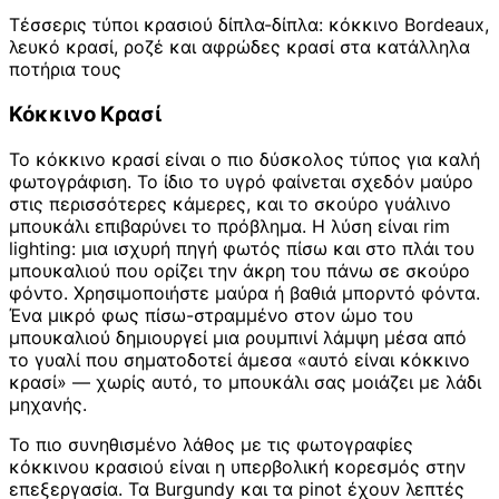
Τέσσερις τύποι κρασιού δίπλα-δίπλα: κόκκινο Bordeaux,
λευκό κρασί, ροζέ και αφρώδες κρασί στα κατάλληλα
ποτήρια τους
Κόκκινο Κρασί
Το κόκκινο κρασί είναι ο πιο δύσκολος τύπος για καλή
φωτογράφιση. Το ίδιο το υγρό φαίνεται σχεδόν μαύρο
στις περισσότερες κάμερες, και το σκούρο γυάλινο
μπουκάλι επιβαρύνει το πρόβλημα. Η λύση είναι rim
lighting: μια ισχυρή πηγή φωτός πίσω και στο πλάι του
μπουκαλιού που ορίζει την άκρη του πάνω σε σκούρο
φόντο. Χρησιμοποιήστε μαύρα ή βαθιά μπορντό φόντα.
Ένα μικρό φως πίσω-στραμμένο στον ώμο του
μπουκαλιού δημιουργεί μια ρουμπινί λάμψη μέσα από
το γυαλί που σηματοδοτεί άμεσα «αυτό είναι κόκκινο
κρασί» — χωρίς αυτό, το μπουκάλι σας μοιάζει με λάδι
μηχανής.
Το πιο συνηθισμένο λάθος με τις φωτογραφίες
κόκκινου κρασιού είναι η υπερβολική κορεσμός στην
επεξεργασία. Τα Burgundy και τα pinot έχουν λεπτές