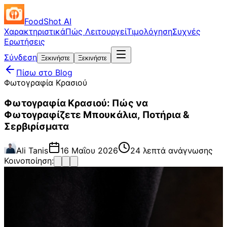
FoodShot AI
Χαρακτηριστικά
Πώς Λειτουργεί
Τιμολόγηση
Συχνές
Ερωτήσεις
Σύνδεση
Ξεκινήστε
Ξεκινήστε
Πίσω στο Blog
Φωτογραφία Κρασιού
Φωτογραφία Κρασιού: Πώς να
Φωτογραφίζετε Μπουκάλια, Ποτήρια &
Σερβιρίσματα
Ali Tanis
16 Μαΐου 2026
24 λεπτά ανάγνωσης
Κοινοποίηση: