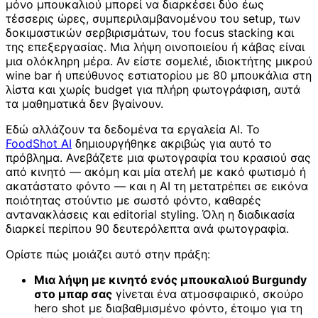
μόνο μπουκαλιού μπορεί να διαρκέσει δύο έως
τέσσερις ώρες, συμπεριλαμβανομένου του setup, των
δοκιμαστικών σερβιρισμάτων, του focus stacking και
της επεξεργασίας. Μια λήψη οινοποιείου ή κάβας είναι
μια ολόκληρη μέρα. Αν είστε σομελιέ, ιδιοκτήτης μικρού
wine bar ή υπεύθυνος εστιατορίου με 80 μπουκάλια στη
λίστα και χωρίς budget για πλήρη φωτογράφιση, αυτά
τα μαθηματικά δεν βγαίνουν.
Εδώ αλλάζουν τα δεδομένα τα εργαλεία AI. Το
FoodShot AI
δημιουργήθηκε ακριβώς για αυτό το
πρόβλημα. Ανεβάζετε μια φωτογραφία του κρασιού σας
από κινητό — ακόμη και μία ατελή με κακό φωτισμό ή
ακατάστατο φόντο — και η AI τη μετατρέπει σε εικόνα
ποιότητας στούντιο με σωστό φόντο, καθαρές
αντανακλάσεις και editorial styling. Όλη η διαδικασία
διαρκεί περίπου 90 δευτερόλεπτα ανά φωτογραφία.
Ορίστε πώς μοιάζει αυτό στην πράξη:
Μια λήψη με κινητό ενός μπουκαλιού Burgundy
στο μπαρ σας
γίνεται ένα ατμοσφαιρικό, σκούρο
hero shot με διαβαθμισμένο φόντο, έτοιμο για τη