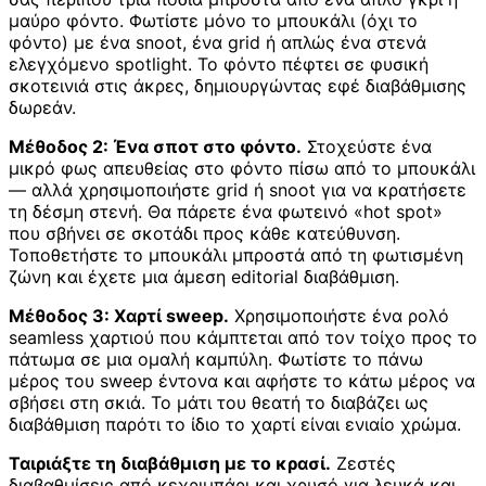
μαύρο φόντο. Φωτίστε μόνο το μπουκάλι (όχι το
φόντο) με ένα snoot, ένα grid ή απλώς ένα στενά
ελεγχόμενο spotlight. Το φόντο πέφτει σε φυσική
σκοτεινιά στις άκρες, δημιουργώντας εφέ διαβάθμισης
δωρεάν.
Μέθοδος 2: Ένα σποτ στο φόντο.
Στοχεύστε ένα
μικρό φως απευθείας στο φόντο πίσω από το μπουκάλι
— αλλά χρησιμοποιήστε grid ή snoot για να κρατήσετε
τη δέσμη στενή. Θα πάρετε ένα φωτεινό «hot spot»
που σβήνει σε σκοτάδι προς κάθε κατεύθυνση.
Τοποθετήστε το μπουκάλι μπροστά από τη φωτισμένη
ζώνη και έχετε μια άμεση editorial διαβάθμιση.
Μέθοδος 3: Χαρτί sweep.
Χρησιμοποιήστε ένα ρολό
seamless χαρτιού που κάμπτεται από τον τοίχο προς το
πάτωμα σε μια ομαλή καμπύλη. Φωτίστε το πάνω
μέρος του sweep έντονα και αφήστε το κάτω μέρος να
σβήσει στη σκιά. Το μάτι του θεατή το διαβάζει ως
διαβάθμιση παρότι το ίδιο το χαρτί είναι ενιαίο χρώμα.
Ταιριάξτε τη διαβάθμιση με το κρασί.
Ζεστές
διαβαθμίσεις από κεχριμπάρι και χρυσό για λευκά και