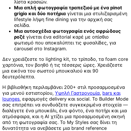
λίστα κρασιών.
Μια απλή φωτογραφία τραπεζιού με ένα pinot
grigio και δύο ποτήρια
γίνεται μια στυλιζαρισμένη
lifestyle λήψη fine dining για την αρχική σας
σελίδα.
Μια αυτοσχέδια φωτογραφία ενός αφρώδους
ροζέ
γίνεται ένα editorial καρέ με οπίσθιο
φωτισμό που αποκαλύπτει τις φυσαλίδες, για
carousel στο Instagram.
Δεν χρειάζεστε το lighting kit, το τρίποδο, τα foam core
χαρτόνια, τον βοηθό ή τις τέσσερις ώρες. Χρειάζεστε
μια εικόνα του σωστού μπουκαλιού και 90
δευτερόλεπτα.
Η βιβλιοθήκη περιλαμβάνει 200+ στιλ προσαρμοσμένα
για μενού εστιατορίου,
Υψηλή Γαστρονομία
,
bars και
lounges
, εφαρμογές delivery και social. Το Builder Mode
σας επιτρέπει να συνδυάζετε συγκεκριμένα στοιχεία —
διαλέγετε ένα μπουκάλι, ένα φόντο, ένα ποτήρι και μια
ατμόσφαιρα, και η AI χτίζει μια προσαρμοσμένη σκηνή
από τη φωτογραφία σας. Το My Styles σας δίνει τη
δυνατότητα να ανεβάσετε μια brand reference