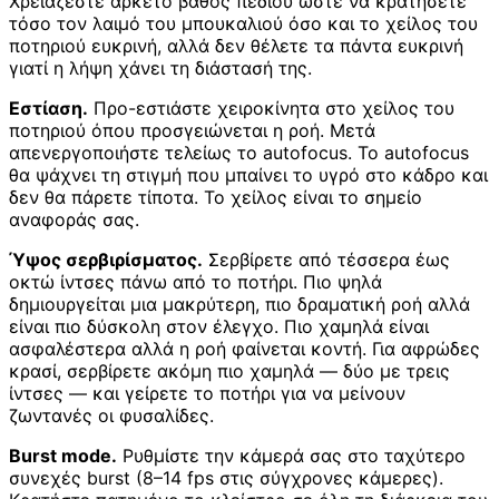
Χρειάζεστε αρκετό βάθος πεδίου ώστε να κρατήσετε
τόσο τον λαιμό του μπουκαλιού όσο και το χείλος του
ποτηριού ευκρινή, αλλά δεν θέλετε τα πάντα ευκρινή
γιατί η λήψη χάνει τη διάστασή της.
Εστίαση.
Προ-εστιάστε χειροκίνητα στο χείλος του
ποτηριού όπου προσγειώνεται η ροή. Μετά
απενεργοποιήστε τελείως το autofocus. Το autofocus
θα ψάχνει τη στιγμή που μπαίνει το υγρό στο κάδρο και
δεν θα πάρετε τίποτα. Το χείλος είναι το σημείο
αναφοράς σας.
Ύψος σερβιρίσματος.
Σερβίρετε από τέσσερα έως
οκτώ ίντσες πάνω από το ποτήρι. Πιο ψηλά
δημιουργείται μια μακρύτερη, πιο δραματική ροή αλλά
είναι πιο δύσκολη στον έλεγχο. Πιο χαμηλά είναι
ασφαλέστερα αλλά η ροή φαίνεται κοντή. Για αφρώδες
κρασί, σερβίρετε ακόμη πιο χαμηλά — δύο με τρεις
ίντσες — και γείρετε το ποτήρι για να μείνουν
ζωντανές οι φυσαλίδες.
Burst mode.
Ρυθμίστε την κάμερά σας στο ταχύτερο
συνεχές burst (8–14 fps στις σύγχρονες κάμερες).