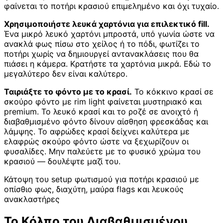
φαίνεται το ποτήρι κρασιού επιμελημένο και όχι τυχαίο.
Χρησιμοποιήστε λευκά χαρτόνια για επιλεκτικό fill.
Ένα μικρό λευκό χαρτόνι μπροστά, υπό γωνία ώστε να
ανακλά φως πίσω στο χείλος ή το πόδι, φωτίζει το
ποτήρι χωρίς να δημιουργεί αντανακλάσεις που θα
πιάσει η κάμερα. Κρατήστε τα χαρτόνια μικρά. Εδώ το
μεγαλύτερο δεν είναι καλύτερο.
Ταιριάξτε το φόντο με το κρασί.
Το κόκκινο κρασί σε
σκούρο φόντο με rim light φαίνεται μυστηριακό και
premium. Το λευκό κρασί και το ροζέ σε ανοιχτό ή
διαβαθμισμένο φόντο δίνουν αίσθηση φρεσκάδας και
λάμψης. Το αφρώδες κρασί δείχνει καλύτερα με
ελαφρώς σκούρο φόντο ώστε να ξεχωρίζουν οι
φυσαλίδες. Μην παλεύετε με το φυσικό χρώμα του
κρασιού — δουλέψτε μαζί του.
Κάτοψη του setup φωτισμού για ποτήρι κρασιού με
οπίσθιο φως, διαχύτη, μαύρα flags και λευκούς
ανακλαστήρες
Το Κόλπο του Διαβαθμισμένου