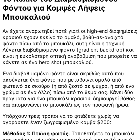
Φόντου για Κομψές Λήψεις
Μπουκαλιού
Αν έχετε αναρωτηθεί ποτέ γιατί οι high-end διαφημίσεις
κρασιού έχουν εκείνο το ομαλό, βαθύ-σε-ανοιχτό
φόντο πίσω από το μπουκάλι, αυτή είναι η τεχνική.
Λέγεται διαβαθμισμένο φόντο (gradient backdrop) και
είναι η ευκολότερη οπτική αναβάθμιση που μπορείτε να
κάνετε σε ένα hero shot μπουκαλιού.
Ένα διαβαθμισμένο φόντο είναι ακριβώς αυτό που
ακούγεται: ένα φόντο που μεταβαίνει ομαλά από
φωτεινό σε σκούρο (ή από ζεστό σε ψυχρό, ή από ένα
χρώμα σε ένα άλλο) πίσω από το θέμα σας. Κάνει δύο
πράγματα για ένα μπουκάλι κρασιού: δημιουργεί βάθος
και απομονώνει το μπουκάλι ως τον προφανή ήρωα.
Υπάρχουν τρεις τρόποι να το φτιάξετε χωρίς να
αγοράσετε έναν ζωγραφισμένο καμβά $200:
Μέθοδος 1: Πτώση φωτός.
Τοποθετήστε το μπουκάλι
σας περίπου τρία πόδια μπροστά από ένα απλό γκρι ή