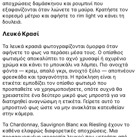
αποχρώσεις δαμάσκηνου και ρουμπινί που
εξαφανίζονται όταν λιώνετε τα μαύρα. Κρατήστε τον
κορεσμό μέτριο και αφήστε το rim light να κάνει τη
δουλειά.
Λευκό Κρασί
Τα λευκά κρασιά φωτογραφίζονται όμορφα όταν
αφήνετε το φως να περάσει μέσα τους. Ο οπίσθιος
φωτισμός αποκαλύπτει το αχνό χρυσαφί ή αχυρένιο
χρώμα και κάνει το μπουκάλι να λάμπει. Πιο ανοιχτά
φόντα — κρεμ, απαλό γκρι, ανοιχτό ξύλο — αποπνέουν
φρεσκάδα και τραγανότητα. Η πρόκληση είναι η
ετικέτα: εμποδίζει τον οπίσθιο φωτισμό που
προσπαθείτε να χρησιμοποιήσετε, οπότε συχνά θα
χρειαστείτε ένα δεύτερο μικρό φως μπροστά για να
διατηρηθεί αναγνώσιμη η ετικέτα. Γείρετε αυτό το
μπροστινό φως ώστε να μην ανακλάται κατευθείαν
στην κάμερα.
Τα Chardonnay, Sauvignon Blanc και Riesling έχουν το
καθένα ελαφρώς διαφορετικές αποχρώσεις. Μια
προσαρμοσμένη ισορροπία λευκού που μετράται από