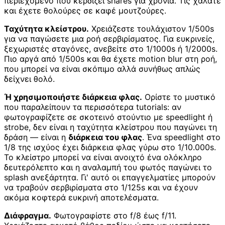
περιεχόμενο που κερδίζει shares για χρόνια. Τις χαλάτε
και έχετε θολούρες σε καφέ μουτζούρες.
Ταχύτητα κλείστρου.
Χρειάζεστε τουλάχιστον 1/500s
για να παγώσετε μια ροή σερβιρίσματος. Για ευκρινείς,
ξεχωριστές σταγόνες, ανεβείτε στο 1/1000s ή 1/2000s.
Πιο αργά από 1/500s και θα έχετε motion blur στη ροή,
που μπορεί να είναι σκόπιμο αλλά συνήθως απλώς
δείχνει θολό.
Ή χρησιμοποιήστε διάρκεια φλας.
Ορίστε το μυστικό
που παραλείπουν τα περισσότερα tutorials: αν
φωτογραφίζετε σε σκοτεινό στούντιο με speedlight ή
strobe, δεν είναι η ταχύτητα κλείστρου που παγώνει τη
δράση — είναι η
διάρκεια του φλας
. Ένα speedlight στο
1/8 της ισχύος έχει διάρκεια φλας γύρω στο 1/10.000s.
Το κλείστρο μπορεί να είναι ανοιχτό ένα ολόκληρο
δευτερόλεπτο και η αναλαμπή του φωτός παγώνει το
splash ανεξάρτητα. Γι' αυτό οι επαγγελματίες μπορούν
να τραβούν σερβιρίσματα στο 1/125s και να έχουν
ακόμα κοφτερά ευκρινή αποτελέσματα.
Διάφραγμα.
Φωτογραφίστε στο f/8 έως f/11.