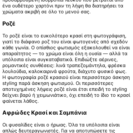
ένα ουδέτερο χαρτόνι πριν τη λήψη θα διατηρήσει τα
χρώματα ακριβή σε όλο το μενού σας.
Ροζέ
Το ροζέ είναι το ευκολότερο κρασί στη φωτογράφιση,
γιατί το διάφανο ροζ του είναι φωτογενές από σχεδόν
κάθε γωνία. Ο οπίσθιος φωτισμός εξακολουθεί να είναι
απαραίτητος — το χρώμα είναι όλη η ουσία — αλλά τα
υπόλοιπα είναι συγκαταβατικά. Επιδιώξτε αέρινες,
ρομαντικές συνθέσεις: λινά τραπεζομάντηλα, φρέσκα
λουλούδια, καλοκαιρινά φρούτα, διάχυτο φυσικό φως.
Η φωτογραφία ροζέ κρασιού είναι περισσότερο άσκηση
styling παρά άσκηση φωτισμού. Οι περισσότερες
αποτυχημένες λήψεις ροζέ είναι έτσι επειδή το styling
δείχνει βαρύ ή χειμωνιάτικο, όχι επειδή το ίδιο το κρασί
φαίνεται λάθος.
Αφρώδες Κρασί και Σαμπάνια
Οι φυσαλίδες είναι ο ήρωας. Όλα τα υπόλοιπα είναι
απλώς δευτεραγωνιστές. Για να αποτυπώσετε τις