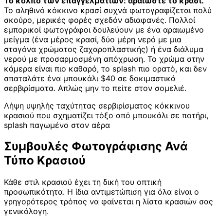
Το κόλπο των επαγγελματιών: αραιώστε το κρασί.
Το αληθινό κόκκινο κρασί συχνά φωτογραφίζεται πολύ
σκούρο, μερικές φορές σχεδόν αδιαφανές. Πολλοί
εμπορικοί φωτογράφοι δουλεύουν με ένα αραιωμένο
μείγμα (ένα μέρος κρασί, δύο μέρη νερό με μια
σταγόνα χρώματος ζαχαροπλαστικής) ή ένα διάλυμα
νερού με προσαρμοσμένη απόχρωση. Το χρώμα στην
κάμερα είναι πιο καθαρό, το splash πιο ορατό, και δεν
σπαταλάτε ένα μπουκάλι $40 σε δοκιμαστικά
σερβιρίσματα. Απλώς μην το πείτε στον σομελιέ.
Λήψη υψηλής ταχύτητας σερβιρίσματος κόκκινου
κρασιού που σχηματίζει τόξο από μπουκάλι σε ποτήρι,
splash παγωμένο στον αέρα
Συμβουλές Φωτογράφισης Ανά
Τύπο Κρασιού
Κάθε στιλ κρασιού έχει τη δική του οπτική
προσωπικότητα. Η ίδια αντιμετώπιση για όλα είναι ο
γρηγορότερος τρόπος να φαίνεται η λίστα κρασιών σας
γενικόλογη.