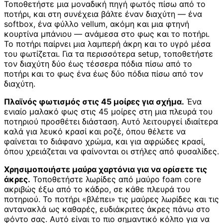
Τοποθετήστε μια μοναδική πηγή φωτός πίσω από το
ποτήρι, και στη συνέχεια βάλτε έναν διαχύτη — ένα
softbox, ένα φύλλο vellum, ακόμη και μια φτηνή
κουρτίνα μπάνιου — ανάμεσα στο φως και το ποτήρι.
Το ποτήρι παίρνει μια λαμπερή άκρη και το υγρό μέσα
του φωτίζεται. Για τα περισσότερα setup, τοποθετήστε
τον διαχύτη δύο έως τέσσερα πόδια πίσω από το
ποτήρι και το φως ένα έως δύο πόδια πίσω από τον
διαχύτη.
Πλαϊνός φωτισμός στις 45 μοίρες για σχήμα.
Ένα
ενιαίο μαλακό φως στις 45 μοίρες στη μια πλευρά του
ποτηριού προσθέτει διάσταση. Αυτό λειτουργεί ιδιαίτερα
καλά για λευκό κρασί και ροζέ, όπου θέλετε να
φαίνεται το διάφανο χρώμα, και για αφρώδες κρασί,
όπου χρειάζεται να φαίνονται οι στήλες από φυσαλίδες.
Χρησιμοποιήστε μαύρα χαρτόνια για να ορίσετε τις
άκρες.
Τοποθετήστε λωρίδες από μαύρο foam core
ακριβώς έξω από το κάδρο, σε κάθε πλευρά του
ποτηριού. Το ποτήρι «βλέπει» τις μαύρες λωρίδες και τις
αντανακλά ως καθαρές, ευδιάκριτες άκρες πάνω στο
φόντο σας. Αυτό είναι το πιο σημαντικό κόλπο για να