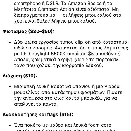
smartphone ή DSLR. Το Amazon Basics ή το
Manfrotto Compact Action είναι αξιόπιστα. Μη
διαπραγματεύσιμο — οι λήψεις μπουκαλιού στο
χέρι είναι θολές λήψεις μπουκαλιού.
Φωτισμός ($30–$50):
Δύο φώτα εργασίας τύπου clip-on από κατάστημα
ειδών οικοδομής. Αντικαταστήστε τους λαμπτήρες
με LED daylight 5500K (περίπου $5 ο καθένας).
Απαλά, χρωματικά ακριβή, χωρίς το πορτοκαλί
τόνο που χαλάει την ισορροπία λευκού.
Διάχυση ($10):
Μια απλή λευκή κουρτίνα μπάνιου ή μια γιάρδα
μουσελίνας από κατάστημα υφασμάτων. Πιάστε
την ανάμεσα στο φως και το μπουκάλι για να
απαλύνει τα πάντα.
Ανακλαστήρες και flags ($15):
Ένα πακέτο με μαύρα και λευκά foam core
χαρτόνια από κατάστημα ειδών χειροτεχνίας.