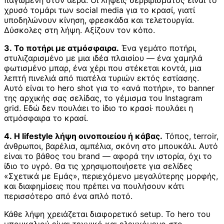
παγωμένη στον αέρα. Οι λήψεις σερβιρίσματος είναι το
χρυσό τομάρι των social media για το κρασί, γιατί
υποδηλώνουν κίνηση, φρεσκάδα και τελετουργία.
Δύσκολες στη λήψη. Αξίζουν τον κόπο.
3. Το ποτήρι με ατμόσφαιρα.
Ένα γεμάτο ποτήρι,
στυλιζαρισμένο με μια ιδέα πλαισίου — ένα χαμηλά
φωτισμένο μπαρ, ένα χέρι που στέκεται κοντά, μια
λεπτή πινελιά από πιατέλα τυριών εκτός εστίασης.
Αυτό είναι το hero shot για το «ανά ποτήρι», το banner
της αρχικής σας σελίδας, το γέμισμα του Instagram
grid. Εδώ δεν πουλάει το ίδιο το κρασί· πουλάει η
ατμόσφαιρα το κρασί.
4. Η lifestyle λήψη οινοποιείου ή κάβας.
Τόπος, terroir,
άνθρωποι, βαρέλια, αμπέλια, σκόνη στο μπουκάλι. Αυτό
είναι το βάθος του brand — αφορά την ιστορία, όχι το
ίδιο το υγρό. Θα τις χρησιμοποιήσετε για σελίδες
«Σχετικά με Εμάς», περιεχόμενο μεγαλύτερης μορφής,
και διαφημίσεις που πρέπει να πουλήσουν κάτι
περισσότερο από ένα απλό ποτό.
Κάθε λήψη χρειάζεται διαφορετικό setup. Το hero του