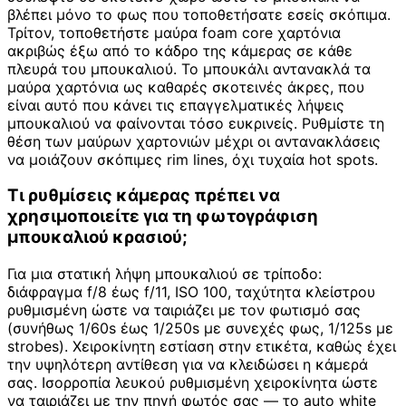
βλέπει μόνο το φως που τοποθετήσατε εσείς σκόπιμα.
Τρίτον, τοποθετήστε μαύρα foam core χαρτόνια
ακριβώς έξω από το κάδρο της κάμερας σε κάθε
πλευρά του μπουκαλιού. Το μπουκάλι αντανακλά τα
μαύρα χαρτόνια ως καθαρές σκοτεινές άκρες, που
είναι αυτό που κάνει τις επαγγελματικές λήψεις
μπουκαλιού να φαίνονται τόσο ευκρινείς. Ρυθμίστε τη
θέση των μαύρων χαρτονιών μέχρι οι αντανακλάσεις
να μοιάζουν σκόπιμες rim lines, όχι τυχαία hot spots.
Τι ρυθμίσεις κάμερας πρέπει να
χρησιμοποιείτε για τη φωτογράφιση
μπουκαλιού κρασιού;
Για μια στατική λήψη μπουκαλιού σε τρίποδο:
διάφραγμα f/8 έως f/11, ISO 100, ταχύτητα κλείστρου
ρυθμισμένη ώστε να ταιριάζει με τον φωτισμό σας
(συνήθως 1/60s έως 1/250s με συνεχές φως, 1/125s με
strobes). Χειροκίνητη εστίαση στην ετικέτα, καθώς έχει
την υψηλότερη αντίθεση για να κλειδώσει η κάμερά
σας. Ισορροπία λευκού ρυθμισμένη χειροκίνητα ώστε
να ταιριάζει με την πηγή φωτός σας — το auto white