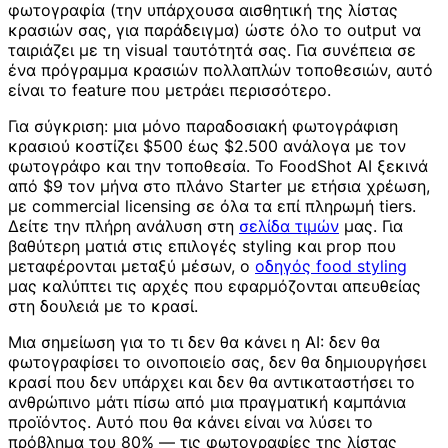
φωτογραφία (την υπάρχουσα αισθητική της λίστας
κρασιών σας, για παράδειγμα) ώστε όλο το output να
ταιριάζει με τη visual ταυτότητά σας. Για συνέπεια σε
ένα πρόγραμμα κρασιών πολλαπλών τοποθεσιών, αυτό
είναι το feature που μετράει περισσότερο.
Για σύγκριση: μια μόνο παραδοσιακή φωτογράφιση
κρασιού κοστίζει $500 έως $2.500 ανάλογα με τον
φωτογράφο και την τοποθεσία. Το FoodShot AI ξεκινά
από $9 τον μήνα στο πλάνο Starter με ετήσια χρέωση,
με commercial licensing σε όλα τα επί πληρωμή tiers.
Δείτε την πλήρη ανάλυση στη
σελίδα τιμών
μας. Για
βαθύτερη ματιά στις επιλογές styling και prop που
μεταφέρονται μεταξύ μέσων, ο
οδηγός food styling
μας καλύπτει τις αρχές που εφαρμόζονται απευθείας
στη δουλειά με το κρασί.
Μια σημείωση για το τι δεν θα κάνει η AI: δεν θα
φωτογραφίσει το οινοποιείο σας, δεν θα δημιουργήσει
κρασί που δεν υπάρχει και δεν θα αντικαταστήσει το
ανθρώπινο μάτι πίσω από μια πραγματική καμπάνια
προϊόντος. Αυτό που θα κάνει είναι να λύσει το
πρόβλημα του 80% — τις φωτογραφίες της λίστας