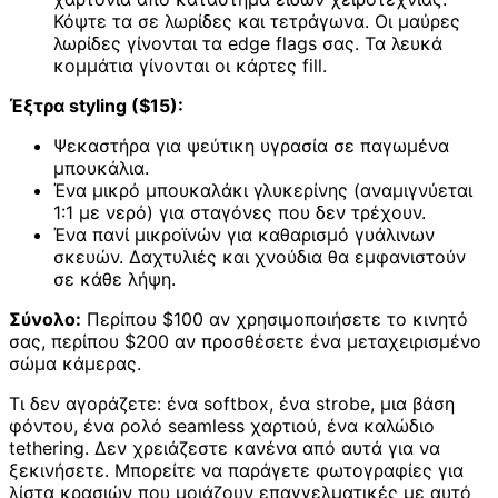
Κόψτε τα σε λωρίδες και τετράγωνα. Οι μαύρες
λωρίδες γίνονται τα edge flags σας. Τα λευκά
κομμάτια γίνονται οι κάρτες fill.
Έξτρα styling ($15):
Ψεκαστήρα για ψεύτικη υγρασία σε παγωμένα
μπουκάλια.
Ένα μικρό μπουκαλάκι γλυκερίνης (αναμιγνύεται
1:1 με νερό) για σταγόνες που δεν τρέχουν.
Ένα πανί μικροϊνών για καθαρισμό γυάλινων
σκευών. Δαχτυλιές και χνούδια θα εμφανιστούν
σε κάθε λήψη.
Σύνολο:
Περίπου $100 αν χρησιμοποιήσετε το κινητό
σας, περίπου $200 αν προσθέσετε ένα μεταχειρισμένο
σώμα κάμερας.
Τι δεν αγοράζετε: ένα softbox, ένα strobe, μια βάση
φόντου, ένα ρολό seamless χαρτιού, ένα καλώδιο
tethering. Δεν χρειάζεστε κανένα από αυτά για να
ξεκινήσετε. Μπορείτε να παράγετε φωτογραφίες για
λίστα κρασιών που μοιάζουν επαγγελματικές με αυτό