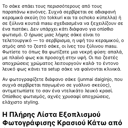
Το σάκε σπάει τους περισσότερους από τους
παραπάνω κανόνες. Συχνά σερβίρεται σε αδιαφανή
κεραμικά σκεύη (το tokkuri και τα ochoko κύπελλα) ή
σε ξύλινα κουτιά masu σχεδιασμένα να ξεχειλίζουν σε
ένα πιατάκι. Δεν υπάρχει κάτι διάφανο για οπίσθιο
φωτισμό. Ο ήρωας μιας λήψης σάκε είναι το
τελετουργικό — το σερβίρισμα, η υφή του κεραμικού, ο
ατμός από το ζεστό σάκε, οι ίνες του ξύλινου masu.
Φωτίστε το όπως θα φωτίζατε μια νεκρή φύση: απαλά,
με πλαϊνό φως και προσοχή στην υφή. Οι πιο ζεστές
αποχρώσεις χρώματος λειτουργούν καλά· το έντονο
λευκό φως κάνει τα setup σάκε να φαίνονται κλινικά.
Αν φωτογραφίζετε διάφανο σάκε (junmai daiginjo, που
συχνά σερβίρεται παγωμένο σε γυάλινο σκεύος),
αντιμετωπίστε το σαν ένα ντελικάτο λευκό κρασί.
Οπίσθιος φωτισμός, αχνές χρυσαφί αποχρώσεις,
ελάχιστο styling.
Η Πλήρης Λίστα Εξοπλισμού
Φωτογράφισης Κρασιού Κάτω από