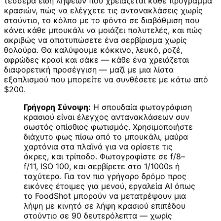
τέσσερα είδη λήψεων που χρειάζεται κάθε πρόγραμμα
κρασιών, πώς να ελέγχετε τις αντανακλάσεις χωρίς
στούντιο, το κόλπο με το φόντο σε διαβάθμιση που
κάνει κάθε μπουκάλι να μοιάζει πολυτελές, και πώς
ακριβώς να αποτυπώσετε ένα σερβίρισμα χωρίς
θολούρα. Θα καλύψουμε κόκκινο, λευκό, ροζέ,
αφρώδες κρασί και σάκε — κάθε ένα χρειάζεται
διαφορετική προσέγγιση — μαζί με μια λίστα
εξοπλισμού που μπορείτε να συνθέσετε με κάτω από
$200.
Γρήγορη Σύνοψη:
Η σπουδαία φωτογράφιση
κρασιού είναι έλεγχος αντανακλάσεων συν
σωστός οπίσθιος φωτισμός. Χρησιμοποιήστε
διάχυτο φως πίσω από το μπουκάλι, μαύρα
χαρτόνια στα πλαϊνά για να ορίσετε τις
άκρες, και τρίποδο. Φωτογραφίστε σε f/8–
f/11, ISO 100, και σερβίρετε στο 1/1000s ή
ταχύτερα. Για τον πιο γρήγορο δρόμο προς
εικόνες έτοιμες για μενού, εργαλεία AI όπως
το FoodShot μπορούν να μετατρέψουν μια
λήψη με κινητό σε λήψη κρασιού επιπέδου
στούντιο σε 90 δευτερόλεπτα — χωρίς