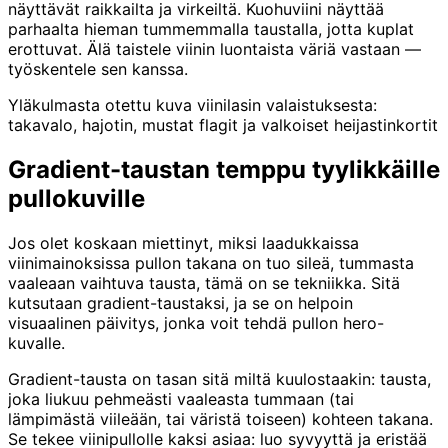
näyttävät raikkailta ja virkeiltä. Kuohuviini näyttää
parhaalta hieman tummemmalla taustalla, jotta kuplat
erottuvat. Älä taistele viinin luontaista väriä vastaan —
työskentele sen kanssa.
Yläkulmasta otettu kuva viinilasin valaistuksesta:
takavalo, hajotin, mustat flagit ja valkoiset heijastinkortit
Gradient-taustan temppu tyylikkäille
pullokuville
Jos olet koskaan miettinyt, miksi laadukkaissa
viinimainoksissa pullon takana on tuo sileä, tummasta
vaaleaan vaihtuva tausta, tämä on se tekniikka. Sitä
kutsutaan gradient-taustaksi, ja se on helpoin
visuaalinen päivitys, jonka voit tehdä pullon hero-
kuvalle.
Gradient-tausta on tasan sitä miltä kuulostaakin: tausta,
joka liukuu pehmeästi vaaleasta tummaan (tai
lämpimästä viileään, tai väristä toiseen) kohteen takana.
Se tekee viinipullolle kaksi asiaa: luo syvyyttä ja eristää