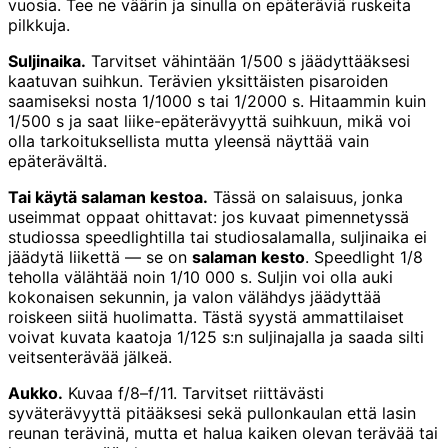
vuosia. Tee ne väärin ja sinulla on epäteräviä ruskeita
pilkkuja.
Suljinaika.
Tarvitset vähintään 1/500 s jäädyttääksesi
kaatuvan suihkun. Terävien yksittäisten pisaroiden
saamiseksi nosta 1/1000 s tai 1/2000 s. Hitaammin kuin
1/500 s ja saat liike-epäterävyyttä suihkuun, mikä voi
olla tarkoituksellista mutta yleensä näyttää vain
epäterävältä.
Tai käytä salaman kestoa.
Tässä on salaisuus, jonka
useimmat oppaat ohittavat: jos kuvaat pimennetyssä
studiossa speedlightilla tai studiosalamalla, suljinaika ei
jäädytä liikettä — se on
salaman kesto
. Speedlight 1/8
teholla välähtää noin 1/10 000 s. Suljin voi olla auki
kokonaisen sekunnin, ja valon välähdys jäädyttää
roiskeen siitä huolimatta. Tästä syystä ammattilaiset
voivat kuvata kaatoja 1/125 s:n suljinajalla ja saada silti
veitsenterävää jälkeä.
Aukko.
Kuvaa f/8–f/11. Tarvitset riittävästi
syväterävyyttä pitääksesi sekä pullonkaulan että lasin
reunan terävinä, mutta et halua kaiken olevan terävää tai