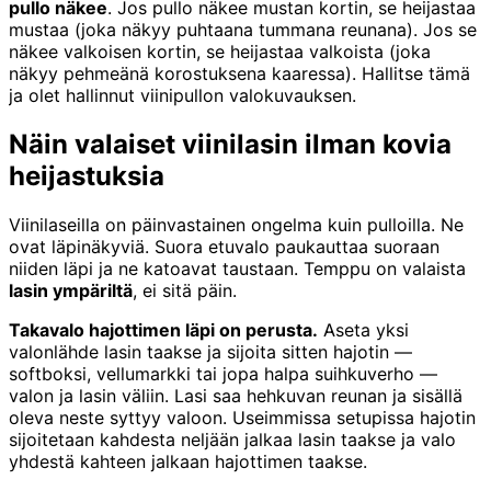
pullo näkee
. Jos pullo näkee mustan kortin, se heijastaa
mustaa (joka näkyy puhtaana tummana reunana). Jos se
näkee valkoisen kortin, se heijastaa valkoista (joka
näkyy pehmeänä korostuksena kaaressa). Hallitse tämä
ja olet hallinnut viinipullon valokuvauksen.
Näin valaiset viinilasin ilman kovia
heijastuksia
Viinilaseilla on päinvastainen ongelma kuin pulloilla. Ne
ovat läpinäkyviä. Suora etuvalo paukauttaa suoraan
niiden läpi ja ne katoavat taustaan. Temppu on valaista
lasin ympäriltä
, ei sitä päin.
Takavalo hajottimen läpi on perusta.
Aseta yksi
valonlähde lasin taakse ja sijoita sitten hajotin —
softboksi, vellumarkki tai jopa halpa suihkuverho —
valon ja lasin väliin. Lasi saa hehkuvan reunan ja sisällä
oleva neste syttyy valoon. Useimmissa setupissa hajotin
sijoitetaan kahdesta neljään jalkaa lasin taakse ja valo
yhdestä kahteen jalkaan hajottimen taakse.