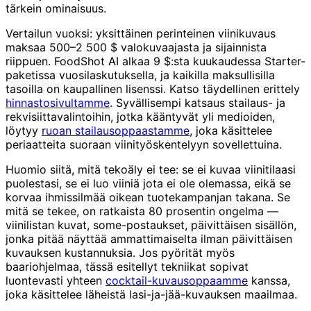
tärkein ominaisuus.
Vertailun vuoksi: yksittäinen perinteinen viinikuvaus
maksaa 500–2 500 $ valokuvaajasta ja sijainnista
riippuen. FoodShot AI alkaa 9 $:sta kuukaudessa Starter-
paketissa vuosilaskutuksella, ja kaikilla maksullisilla
tasoilla on kaupallinen lisenssi. Katso täydellinen erittely
hinnastosivultamme
. Syvällisempi katsaus stailaus- ja
rekvisiittavalintoihin, jotka kääntyvät yli medioiden,
löytyy
ruoan stailausoppaastamme
, joka käsittelee
periaatteita suoraan viinityöskentelyyn sovellettuina.
Huomio siitä, mitä tekoäly ei tee: se ei kuvaa viinitilaasi
puolestasi, se ei luo viiniä jota ei ole olemassa, eikä se
korvaa ihmissilmää oikean tuotekampanjan takana. Se
mitä se tekee, on ratkaista 80 prosentin ongelma —
viinilistan kuvat, some-postaukset, päivittäisen sisällön,
jonka pitää näyttää ammattimaiselta ilman päivittäisen
kuvauksen kustannuksia. Jos pyörität myös
baariohjelmaa, tässä esitellyt tekniikat sopivat
luontevasti yhteen
cocktail-kuvausoppaamme
kanssa,
joka käsittelee läheistä lasi-ja-jää-kuvauksen maailmaa.