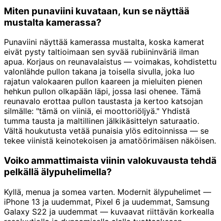
Miten punaviini kuvataan, kun se näyttää
mustalta kamerassa?
Punaviini näyttää kamerassa mustalta, koska kamerat
eivät pysty taltioimaan sen syvää rubiininväriä ilman
apua. Korjaus on reunavalaistus — voimakas, kohdistettu
valonlähde pullon takana ja toisella sivulla, joka luo
rajatun valokaaren pullon kaareen ja mieluiten pienen
hehkun pullon olkapään läpi, jossa lasi ohenee. Tämä
reunavalo erottaa pullon taustasta ja kertoo katsojan
silmälle: "tämä on viiniä, ei moottoriöljyä." Yhdistä
tumma tausta ja maltillinen jälkikäsittelyn saturaatio.
Vältä houkutusta vetää punaisia ylös editoinnissa — se
tekee viinistä keinotekoisen ja amatöörimäisen näköisen.
Voiko ammattimaista viinin valokuvausta tehdä
pelkällä älypuhelimella?
Kyllä, menua ja somea varten. Modernit älypuhelimet —
iPhone 13 ja uudemmat, Pixel 6 ja uudemmat, Samsung
Galaxy S22 ja uudemmat — kuvaavat riittävän korkealla