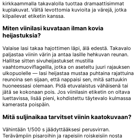
kirkkaammalla takavalolla tuottaa dramaattisimmat
kuplakuvat. Vältä levottomia kuvioita ja värejä, jotka
kilpailevat etiketin kanssa.
Miten viinilasi kuvataan ilman kovia
heijastuksia?
Valaise lasi takaa hajottimen läpi, älä edestä. Takavalo
paljastaa viinin värin ja antaa lasille hehkuvan reunan.
Hallitse sitten sivuheijastukset mustilla
vaahtomuoviflageilla, jotka on aseteltu juuri rajauksen
ulkopuolelle — lasi heijastaa mustaa puhtaina rajattuina
reunoina sen sijaan, että nappaisi sen, mitä sattuukin
huoneessasi olemaan. Pidä etuvalaistus vähäisenä tai
jätä se kokonaan pois. Jos viinilasin etiketin on oltava
luettavissa, lisää pieni, kohdistettu täytevalo kulmassa
kamerasta poispäin.
Mitä suljinaikaa tarvitset viinin kaatokuvaan?
Vähintään 1/500 s jäädyttääksesi perusvirran.
Terävämpiin pisaroihin ja rapeisiin roiskeisiin nosta