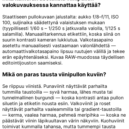
valokuvauksessa kannattaa käyttää?
Staattiseen pullokuvaan jalustalta: aukko f/8–f/11, ISO
100, suljinaika säädettynä valaistuksen mukaan
(tyypillisesti 1/60 s – 1/250 s jatkuvalla valolla, 1/125 s
salamilla). Manuaalitarkennus etikettiin, koska siinä on
suurin kontrasti kameran lukkiutua. Valkotasapaino
asetettu manuaalisesti vastaamaan valonlähdettä —
automaattivalkotasapaino lipsuu ruutujen välillä ja tekee
erän epäyhtenäiseksi. Kuvaa RAW-muodossa täydellisen
editointijouston saamiseksi.
Mikä on paras tausta viinipullon kuviin?
Se riippuu viinistä. Punaviinit näyttävät parhailta
tummilla taustoilla — syvä harmaa, lähes musta tai
tunnelmallinen burgundi — koska kontrasti antaa pullon
siluetin ja etiketin nousta esiin. Valkoviinit ja roset
näyttävät parhailta vaaleammilla tai gradient-taustoilla
— kerma, vaalea harmaa, pehmeä meripihka — koska ne
päästävät viinin läpikuultavan värin näkyviin. Kuohuviinit
toimivat kummalla tahansa, mutta tummempi tausta