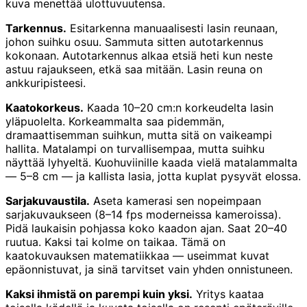
kuva menettää ulottuvuutensa.
Tarkennus.
Esitarkenna manuaalisesti lasin reunaan,
johon suihku osuu. Sammuta sitten autotarkennus
kokonaan. Autotarkennus alkaa etsiä heti kun neste
astuu rajaukseen, etkä saa mitään. Lasin reuna on
ankkuripisteesi.
Kaatokorkeus.
Kaada 10–20 cm:n korkeudelta lasin
yläpuolelta. Korkeammalta saa pidemmän,
dramaattisemman suihkun, mutta sitä on vaikeampi
hallita. Matalampi on turvallisempaa, mutta suihku
näyttää lyhyeltä. Kuohuviinille kaada vielä matalammalta
— 5–8 cm — ja kallista lasia, jotta kuplat pysyvät elossa.
Sarjakuvaustila.
Aseta kamerasi sen nopeimpaan
sarjakuvaukseen (8–14 fps moderneissa kameroissa).
Pidä laukaisin pohjassa koko kaadon ajan. Saat 20–40
ruutua. Kaksi tai kolme on taikaa. Tämä on
kaatokuvauksen matematiikkaa — useimmat kuvat
epäonnistuvat, ja sinä tarvitset vain yhden onnistuneen.
Kaksi ihmistä on parempi kuin yksi.
Yritys kaataa