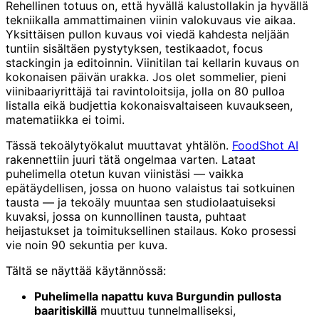
Rehellinen totuus on, että hyvällä kalustollakin ja hyvällä
tekniikalla ammattimainen viinin valokuvaus vie aikaa.
Yksittäisen pullon kuvaus voi viedä kahdesta neljään
tuntiin sisältäen pystytyksen, testikaadot, focus
stackingin ja editoinnin. Viinitilan tai kellarin kuvaus on
kokonaisen päivän urakka. Jos olet sommelier, pieni
viinibaariyrittäjä tai ravintoloitsija, jolla on 80 pulloa
listalla eikä budjettia kokonaisvaltaiseen kuvaukseen,
matematiikka ei toimi.
Tässä tekoälytyökalut muuttavat yhtälön.
FoodShot AI
rakennettiin juuri tätä ongelmaa varten. Lataat
puhelimella otetun kuvan viinistäsi — vaikka
epätäydellisen, jossa on huono valaistus tai sotkuinen
tausta — ja tekoäly muuntaa sen studiolaatuiseksi
kuvaksi, jossa on kunnollinen tausta, puhtaat
heijastukset ja toimituksellinen stailaus. Koko prosessi
vie noin 90 sekuntia per kuva.
Tältä se näyttää käytännössä:
Puhelimella napattu kuva Burgundin pullosta
baaritiskillä
muuttuu tunnelmalliseksi,