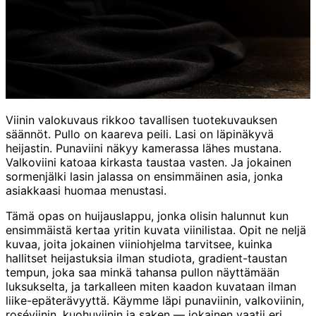
Viinin valokuvaus rikkoo tavallisen tuotekuvauksen
säännöt. Pullo on kaareva peili. Lasi on läpinäkyvä
heijastin. Punaviini näkyy kamerassa lähes mustana.
Valkoviini katoaa kirkasta taustaa vasten. Ja jokainen
sormenjälki lasin jalassa on ensimmäinen asia, jonka
asiakkaasi huomaa menustasi.
Tämä opas on huijauslappu, jonka olisin halunnut kun
ensimmäistä kertaa yritin kuvata viinilistaa. Opit ne neljä
kuvaa, joita jokainen viiniohjelma tarvitsee, kuinka
hallitset heijastuksia ilman studiota, gradient-taustan
tempun, joka saa minkä tahansa pullon näyttämään
luksukselta, ja tarkalleen miten kaadon kuvataan ilman
liike-epäterävyyttä. Käymme läpi punaviinin, valkoviinin,
roséviinin, kuohuviinin ja saken — jokainen vaatii eri