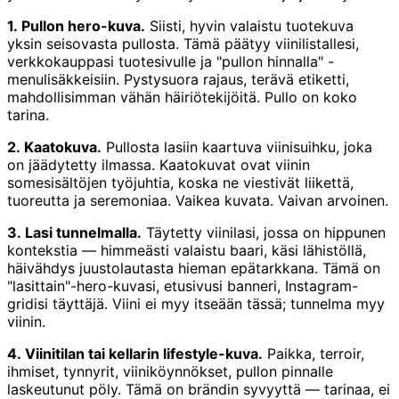
1. Pullon hero-kuva.
Siisti, hyvin valaistu tuotekuva
yksin seisovasta pullosta. Tämä päätyy viinilistallesi,
verkkokauppasi tuotesivulle ja "pullon hinnalla" -
menulisäkkeisiin. Pystysuora rajaus, terävä etiketti,
mahdollisimman vähän häiriötekijöitä. Pullo on koko
tarina.
2. Kaatokuva.
Pullosta lasiin kaartuva viinisuihku, joka
on jäädytetty ilmassa. Kaatokuvat ovat viinin
somesisältöjen työjuhtia, koska ne viestivät liikettä,
tuoreutta ja seremoniaa. Vaikea kuvata. Vaivan arvoinen.
3. Lasi tunnelmalla.
Täytetty viinilasi, jossa on hippunen
kontekstia — himmeästi valaistu baari, käsi lähistöllä,
häivähdys juustolautasta hieman epätarkkana. Tämä on
"lasittain"-hero-kuvasi, etusivusi banneri, Instagram-
gridisi täyttäjä. Viini ei myy itseään tässä; tunnelma myy
viinin.
4. Viinitilan tai kellarin lifestyle-kuva.
Paikka, terroir,
ihmiset, tynnyrit, viiniköynnökset, pullon pinnalle
laskeutunut pöly. Tämä on brändin syvyyttä — tarinaa, ei