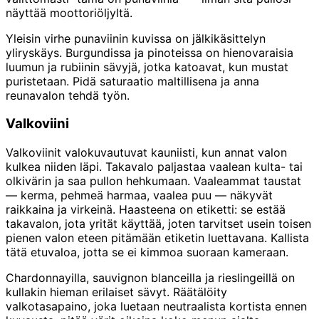
näyttää moottoriöljyltä.
Yleisin virhe punaviinin kuvissa on jälkikäsittelyn
yliryskäys. Burgundissa ja pinoteissa on hienovaraisia
luumun ja rubiinin sävyjä, jotka katoavat, kun mustat
puristetaan. Pidä saturaatio maltillisena ja anna
reunavalon tehdä työn.
Valkoviini
Valkoviinit valokuvautuvat kauniisti, kun annat valon
kulkea niiden läpi. Takavalo paljastaa vaalean kulta- tai
olkivärin ja saa pullon hehkumaan. Vaaleammat taustat
— kerma, pehmeä harmaa, vaalea puu — näkyvät
raikkaina ja virkeinä. Haasteena on etiketti: se estää
takavalon, jota yrität käyttää, joten tarvitset usein toisen
pienen valon eteen pitämään etiketin luettavana. Kallista
tätä etuvaloa, jotta se ei kimmoa suoraan kameraan.
Chardonnayilla, sauvignon blanceilla ja rieslingeillä on
kullakin hieman erilaiset sävyt. Räätälöity
valkotasapaino, joka luetaan neutraalista kortista ennen