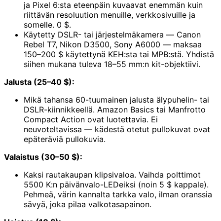
ja Pixel 6:sta eteenpäin kuvaavat enemmän kuin
riittävän resoluution menuille, verkkosivuille ja
somelle. 0 $.
Käytetty DSLR- tai järjestelmäkamera — Canon
Rebel T7, Nikon D3500, Sony A6000 — maksaa
150–200 $ käytettynä KEH:sta tai MPB:stä. Yhdistä
siihen mukana tuleva 18–55 mm:n kit-objektiivi.
Jalusta (25–40 $):
Mikä tahansa 60-tuumainen jalusta älypuhelin- tai
DSLR-kiinnikkeellä. Amazon Basics tai Manfrotto
Compact Action ovat luotettavia. Ei
neuvoteltavissa — kädestä otetut pullokuvat ovat
epäteräviä pullokuvia.
Valaistus (30–50 $):
Kaksi rautakaupan klipsivaloa. Vaihda polttimot
5500 K:n päivänvalo-LEDeiksi (noin 5 $ kappale).
Pehmeä, värin kannalta tarkka valo, ilman oranssia
sävyä, joka pilaa valkotasapainon.