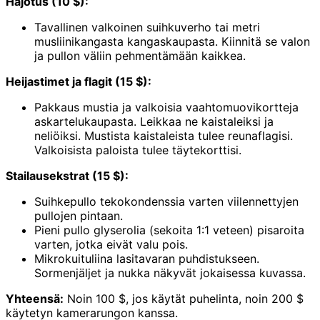
Hajotus (10 $):
Tavallinen valkoinen suihkuverho tai metri
musliinikangasta kangaskaupasta. Kiinnitä se valon
ja pullon väliin pehmentämään kaikkea.
Heijastimet ja flagit (15 $):
Pakkaus mustia ja valkoisia vaahtomuovikortteja
askartelukaupasta. Leikkaa ne kaistaleiksi ja
neliöiksi. Mustista kaistaleista tulee reunaflagisi.
Valkoisista paloista tulee täytekorttisi.
Stailausekstrat (15 $):
Suihkepullo tekokondenssia varten viilennettyjen
pullojen pintaan.
Pieni pullo glyserolia (sekoita 1:1 veteen) pisaroita
varten, jotka eivät valu pois.
Mikrokuituliina lasitavaran puhdistukseen.
Sormenjäljet ja nukka näkyvät jokaisessa kuvassa.
Yhteensä:
Noin 100 $, jos käytät puhelinta, noin 200 $
käytetyn kamerarungon kanssa.