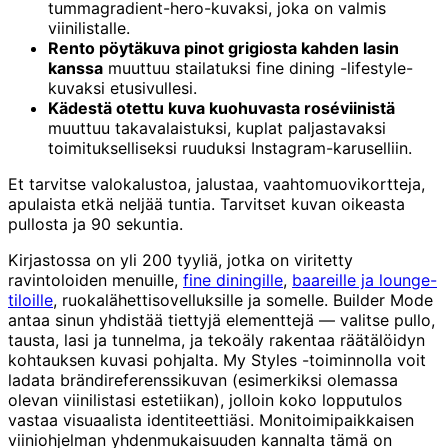
tummagradient-hero-kuvaksi, joka on valmis
viinilistalle.
Rento pöytäkuva pinot grigiosta kahden lasin
kanssa
muuttuu stailatuksi fine dining -lifestyle-
kuvaksi etusivullesi.
Kädestä otettu kuva kuohuvasta roséviinistä
muuttuu takavalaistuksi, kuplat paljastavaksi
toimitukselliseksi ruuduksi Instagram-karuselliin.
Et tarvitse valokalustoa, jalustaa, vaahtomuovikortteja,
apulaista etkä neljää tuntia. Tarvitset kuvan oikeasta
pullosta ja 90 sekuntia.
Kirjastossa on yli 200 tyyliä, jotka on viritetty
ravintoloiden menuille,
fine diningille
,
baareille ja lounge-
tiloille
, ruokalähettisovelluksille ja somelle. Builder Mode
antaa sinun yhdistää tiettyjä elementtejä — valitse pullo,
tausta, lasi ja tunnelma, ja tekoäly rakentaa räätälöidyn
kohtauksen kuvasi pohjalta. My Styles -toiminnolla voit
ladata brändireferenssikuvan (esimerkiksi olemassa
olevan viinilistasi estetiikan), jolloin koko lopputulos
vastaa visuaalista identiteettiäsi. Monitoimipaikkaisen
viiniohjelman yhdenmukaisuuden kannalta tämä on