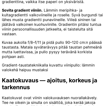
gradienttina, vaikka itse paperi on yksiväristä.
Sovita gradient viiniin.
Lämmin meripihka- ja
kultagradientti valkoviineille ja roselle. Syvä burgundi tai
lähes musta gradientti punaviineille. Viileä sininen tai
jäätävä valkoinen kuohuviinille. Gradientin pitäisi tuntua
viinin persoonallisuuden jatkeelta, ei taistelulta sitä
vastaan.
Kuvaa aukolla f/8–f/11 ja pidä pullo 90–120 cm:n päässä
taustasta. Matala syväterävyys pitää taustan pehmeänä
mutta luettavissa, ja pullo pysyy terävänä korkista
pohjaan asti.
Gradient-taustatekniikalla kuvattu viinipullo: lämmin
valokehä haipuu mustaksi
Kaatokuvaus — ajoitus, korkeus ja
tarkennus
Kaatokuvat ovat viinin valokuvauksen nuorallakävely.
Tee ne oikein ja sinulla on sisältöä, joka kerää jakoja