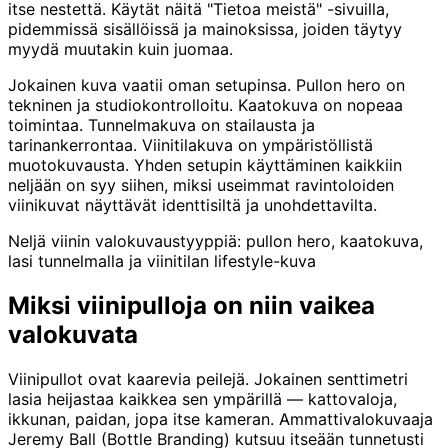
itse nestettä. Käytät näitä "Tietoa meistä" -sivuilla,
pidemmissä sisällöissä ja mainoksissa, joiden täytyy
myydä muutakin kuin juomaa.
Jokainen kuva vaatii oman setupinsa. Pullon hero on
tekninen ja studiokontrolloitu. Kaatokuva on nopeaa
toimintaa. Tunnelmakuva on stailausta ja
tarinankerrontaa. Viinitilakuva on ympäristöllistä
muotokuvausta. Yhden setupin käyttäminen kaikkiin
neljään on syy siihen, miksi useimmat ravintoloiden
viinikuvat näyttävät identtisiltä ja unohdettavilta.
Neljä viinin valokuvaustyyppiä: pullon hero, kaatokuva,
lasi tunnelmalla ja viinitilan lifestyle-kuva
Miksi viinipulloja on niin vaikea
valokuvata
Viinipullot ovat kaarevia peilejä. Jokainen senttimetri
lasia heijastaa kaikkea sen ympärillä — kattovaloja,
ikkunan, paidan, jopa itse kameran. Ammattivalokuvaaja
Jeremy Ball (Bottle Branding) kutsuu itseään tunnetusti