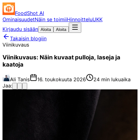
FoodShot AI
Ominaisuudet
Näin se toimii
Hinnoittelu
UKK
Kirjaudu sisään
Aloita
Aloita
Takaisin blogiin
Viinikuvaus
Viinikuvaus: Näin kuvaat pulloja, laseja ja
kaatoja
Ali Tanis
16. toukokuuta 2026
24 min lukuaika
Jaa: