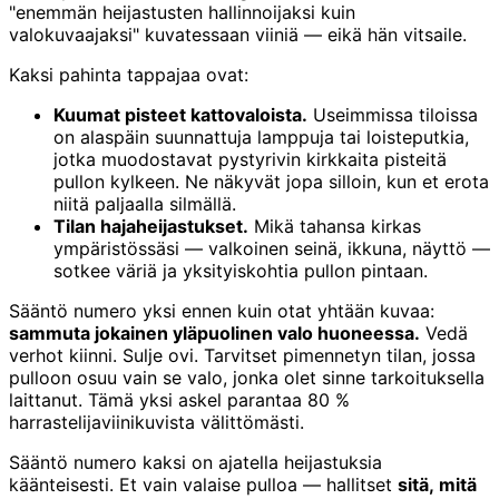
"enemmän heijastusten hallinnoijaksi kuin
valokuvaajaksi" kuvatessaan viiniä — eikä hän vitsaile.
Kaksi pahinta tappajaa ovat:
Kuumat pisteet kattovaloista.
Useimmissa tiloissa
on alaspäin suunnattuja lamppuja tai loisteputkia,
jotka muodostavat pystyrivin kirkkaita pisteitä
pullon kylkeen. Ne näkyvät jopa silloin, kun et erota
niitä paljaalla silmällä.
Tilan hajaheijastukset.
Mikä tahansa kirkas
ympäristössäsi — valkoinen seinä, ikkuna, näyttö —
sotkee väriä ja yksityiskohtia pullon pintaan.
Sääntö numero yksi ennen kuin otat yhtään kuvaa:
sammuta jokainen yläpuolinen valo huoneessa.
Vedä
verhot kiinni. Sulje ovi. Tarvitset pimennetyn tilan, jossa
pulloon osuu vain se valo, jonka olet sinne tarkoituksella
laittanut. Tämä yksi askel parantaa 80 %
harrastelijaviinikuvista välittömästi.
Sääntö numero kaksi on ajatella heijastuksia
käänteisesti. Et vain valaise pulloa — hallitset
sitä, mitä