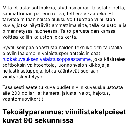
Mitä et osta: softboksia, studiosalamaa, taustatelinettä,
saumattoman paperin rullaa, tetherauskaapelia. Et
tarvitse mitään näistä aluksi. Voit tuottaa viinilistan
kuvia, jotka näyttävät ammattimaisilta, tällä kalustolla ja
pimennetyssä huoneessa. Taito perusteiden kanssa
voittaa kalliin kaluston joka kerta.
Syvällisempää opastusta näiden tekniikoiden taustalla
oleviin laajempiin valaistusperiaatteisiin saat
ruokakuvauksen valaistusoppaastamme
, joka käsittelee
softboksin vaihtoehtoja, luonnonvalon kikkoja ja
heijastinsetuppeja, jotka kääntyvät suoraan
viinityöskentelyyn.
Tasaisesti aseteltu kuva budjetin viinikuvauskalustosta
alle 200 dollarilla: kamera, jalusta, valot, hajotus,
vaahtomuovikortit
Tekoälyparannus: viinilistakelpoiset
kuvat 90 sekunnissa