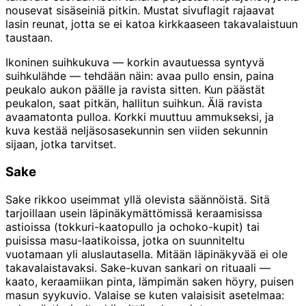
nousevat sisäseiniä pitkin. Mustat sivuflagit rajaavat
lasin reunat, jotta se ei katoa kirkkaaseen takavalaistuun
taustaan.
Ikoninen suihkukuva — korkin avautuessa syntyvä
suihkulähde — tehdään näin: avaa pullo ensin, paina
peukalo aukon päälle ja ravista sitten. Kun päästät
peukalon, saat pitkän, hallitun suihkun. Älä ravista
avaamatonta pulloa. Korkki muuttuu ammukseksi, ja
kuva kestää neljäsosasekunnin sen viiden sekunnin
sijaan, jotka tarvitset.
Sake
Sake rikkoo useimmat yllä olevista säännöistä. Sitä
tarjoillaan usein läpinäkymättömissä keraamisissa
astioissa (tokkuri-kaatopullo ja ochoko-kupit) tai
puisissa masu-laatikoissa, jotka on suunniteltu
vuotamaan yli aluslautasella. Mitään läpinäkyvää ei ole
takavalaistavaksi. Sake-kuvan sankari on rituaali —
kaato, keraamiikan pinta, lämpimän saken höyry, puisen
masun syykuvio. Valaise se kuten valaisisit asetelmaa: