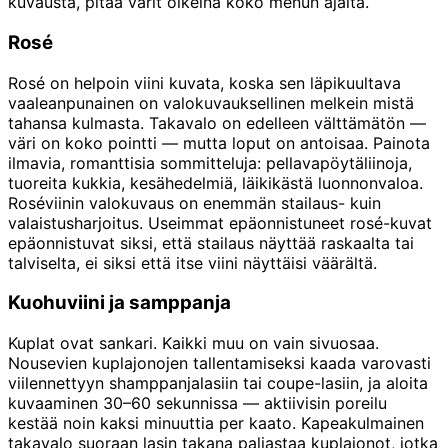
kuvausta, pitää värit oikeina koko menun ajalta.
Rosé
Rosé on helpoin viini kuvata, koska sen läpikuultava
vaaleanpunainen on valokuvauksellinen melkein mistä
tahansa kulmasta. Takavalo on edelleen välttämätön —
väri on koko pointti — mutta loput on antoisaa. Painota
ilmavia, romanttisia sommitteluja: pellavapöytäliinoja,
tuoreita kukkia, kesähedelmiä, läikikästä luonnonvaloa.
Roséviinin valokuvaus on enemmän stailaus- kuin
valaistusharjoitus. Useimmat epäonnistuneet rosé-kuvat
epäonnistuvat siksi, että stailaus näyttää raskaalta tai
talviselta, ei siksi että itse viini näyttäisi väärältä.
Kuohuviini ja samppanja
Kuplat ovat sankari. Kaikki muu on vain sivuosaa.
Nousevien kuplajonojen tallentamiseksi kaada varovasti
viilennettyyn shamppanjalasiin tai coupe-lasiin, ja aloita
kuvaaminen 30–60 sekunnissa — aktiivisin poreilu
kestää noin kaksi minuuttia per kaato. Kapeakulmainen
takavalo suoraan lasin takana paljastaa kuplajonot, jotka