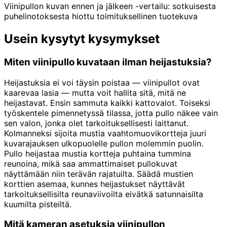
Viinipullon kuvan ennen ja jälkeen -vertailu: sotkuisesta
puhelinotoksesta hiottu toimituksellinen tuotekuva
Usein kysytyt kysymykset
Miten viinipullo kuvataan ilman heijastuksia?
Heijastuksia ei voi täysin poistaa — viinipullot ovat
kaarevaa lasia — mutta voit hallita sitä, mitä ne
heijastavat. Ensin sammuta kaikki kattovalot. Toiseksi
työskentele pimennetyssä tilassa, jotta pullo näkee vain
sen valon, jonka olet tarkoituksellisesti laittanut.
Kolmanneksi sijoita mustia vaahtomuovikortteja juuri
kuvarajauksen ulkopuolelle pullon molemmin puolin.
Pullo heijastaa mustia kortteja puhtaina tummina
reunoina, mikä saa ammattimaiset pullokuvat
näyttämään niin terävän rajatuilta. Säädä mustien
korttien asemaa, kunnes heijastukset näyttävät
tarkoituksellisilta reunaviivoilta eivätkä satunnaisilta
kuumilta pisteiltä.
Mitä kameran asetuksia viinipullon