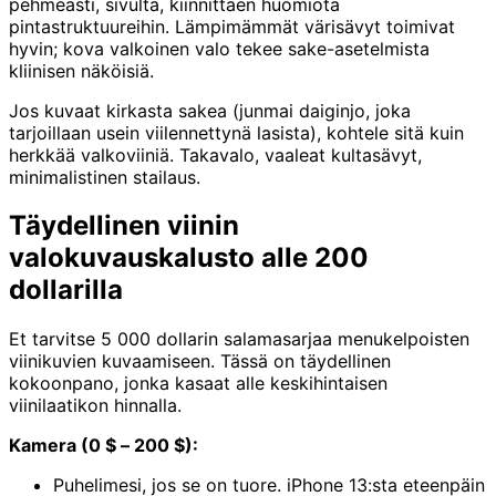
pehmeästi, sivulta, kiinnittäen huomiota
pintastruktuureihin. Lämpimämmät värisävyt toimivat
hyvin; kova valkoinen valo tekee sake-asetelmista
kliinisen näköisiä.
Jos kuvaat kirkasta sakea (junmai daiginjo, joka
tarjoillaan usein viilennettynä lasista), kohtele sitä kuin
herkkää valkoviiniä. Takavalo, vaaleat kultasävyt,
minimalistinen stailaus.
Täydellinen viinin
valokuvauskalusto alle 200
dollarilla
Et tarvitse 5 000 dollarin salamasarjaa menukelpoisten
viinikuvien kuvaamiseen. Tässä on täydellinen
kokoonpano, jonka kasaat alle keskihintaisen
viinilaatikon hinnalla.
Kamera (0 $ – 200 $):
Puhelimesi, jos se on tuore. iPhone 13:sta eteenpäin