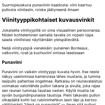
Suurnopeuskuva punaviinin kaadosta: viini kaartuu
pullosta viinilasiin, roiske jäätyneenä ilmaan
Viinityyppikohtaiset kuvausvinkit
Jokaisella viinityypillä on oma visuaalinen persoonansa.
Niiden kohteleminen samalla tavalla on nopein tapa
saada viinilistasi näyttämään yleispätevältä.
Neljä viinityyppiä vierekkäin: punainen Bordeaux,
valkoviini, rosé ja kuohuviini omissa laseissaan
Punaviini
Punaviini on vaikein viinityyppi kuvata hyvin. Itse neste
näkyy useimmissa kameroissa lähes mustana, ja tumma
lasipullo pahentaa ongelmaa. Ratkaisu on reunavalaistus:
voimakas valonlähde pullon takana ja sivulla, joka rajaa
sen reunan tummaa taustaa vasten. Käytä mustia tai
syvän burgundinpunaisia taustoja. Pieni takavalo pullon
olkapäätä kohti luo rubiininhehkun lasin läpi ja kertoo
välittömästi "tämä on punaviiniä" — ilman sitä pullosi