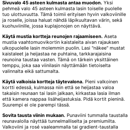
Sivuvalo 45 asteen kulmasta antaa muodon.
Yksi
pehmeä valo 45 asteen kulmasta lasin toiselle puolelle
tuo ulottuvuutta. Tämä toimii erityisen hyvin valkoviinille
ja roselle, joissa haluat nähdä läpikuultavan värin, sekä
kuohuviinille, jossa kuplajonojen on näyttävä.
Käytä mustia kortteja reunojen rajaamiseen.
Aseta
mustia vaahtomuovikortin kaistaleita aivan rajauksen
ulkopuolelle lasin molemmin puolin. Lasi "näkee" mustat
kaistaleet ja heijastaa ne puhtaina, tarkkarajaisina
reunoina taustaa vasten. Tämä on tärkein yksittäinen
temppu, joka saa viinilasin näyttämään tietoiselta
valinnalta eikä sattumalta.
Käytä valkoisia kortteja täytevalona.
Pieni valkoinen
kortti edessä, kulmassa niin että se heijastaa valoa
takaisin reunaan tai lasin jalkaan, kirkastaa lasia ilman
että kamera nappaa lisäheijastuksia. Pidä kortit pieninä.
Suurempi ei ole parempi tässä.
Sovita tausta viinin mukaan.
Punaviini tummalla taustalla
reunavalolla näyttää tunnelmalliselta ja premiumilta.
Valkoviini ja rosé vaaleammalla tai gradient-taustalla