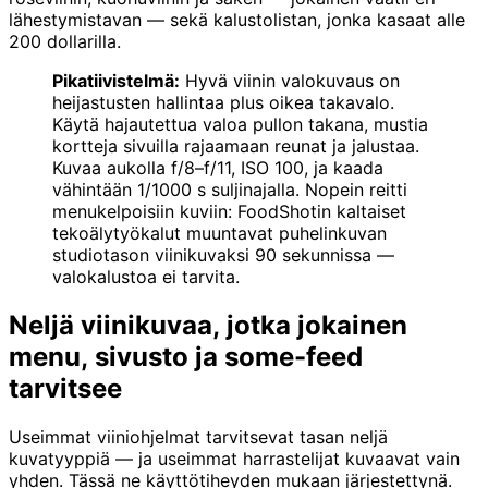
lähestymistavan — sekä kalustolistan, jonka kasaat alle
200 dollarilla.
Pikatiivistelmä:
Hyvä viinin valokuvaus on
heijastusten hallintaa plus oikea takavalo.
Käytä hajautettua valoa pullon takana, mustia
kortteja sivuilla rajaamaan reunat ja jalustaa.
Kuvaa aukolla f/8–f/11, ISO 100, ja kaada
vähintään 1/1000 s suljinajalla. Nopein reitti
menukelpoisiin kuviin: FoodShotin kaltaiset
tekoälytyökalut muuntavat puhelinkuvan
studiotason viinikuvaksi 90 sekunnissa —
valokalustoa ei tarvita.
Neljä viinikuvaa, jotka jokainen
menu, sivusto ja some-feed
tarvitsee
Useimmat viiniohjelmat tarvitsevat tasan neljä
kuvatyyppiä — ja useimmat harrastelijat kuvaavat vain
yhden. Tässä ne käyttötiheyden mukaan järjestettynä.