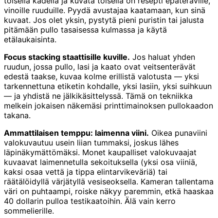
toisella kädellä ja kuvata toisella on resepti epäteräville,
vinoille ruuduille. Pyydä avustajaa kaatamaan, kun sinä
kuvaat. Jos olet yksin, pystytä pieni puristin tai jalusta
pitämään pullo tasaisessa kulmassa ja käytä
etälaukaisinta.
Focus stacking staattisille kuville.
Jos haluat yhden
ruudun, jossa pullo, lasi ja kaato ovat veitsenterävät
edestä taakse, kuvaa kolme erillistä valotusta — yksi
tarkennettuna etiketin kohdalle, yksi lasiin, yksi suihkuun
— ja yhdistä ne jälkikäsittelyssä. Tämä on tekniikka
melkein jokaisen näkemäsi printtimainoksen pullokaadon
takana.
Ammattilaisen temppu: laimenna viini.
Oikea punaviini
valokuvautuu usein liian tummaksi, joskus lähes
läpinäkymättömäksi. Monet kaupalliset valokuvaajat
kuvaavat laimennetulla sekoituksella (yksi osa viiniä,
kaksi osaa vettä ja tippa elintarvikeväriä) tai
räätälöidyllä värjätyllä vesiseoksella. Kameran tallentama
väri on puhtaampi, roiske näkyy paremmin, etkä haaskaa
40 dollarin pulloa testikaatoihin. Älä vain kerro
sommelierille.