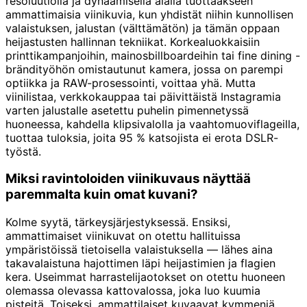
resoluutiolla ja dynaamisella alalla tuottaakseen
ammattimaisia viinikuvia, kun yhdistät niihin kunnollisen
valaistuksen, jalustan (välttämätön) ja tämän oppaan
heijastusten hallinnan tekniikat. Korkealuokkaisiin
printtikampanjoihin, mainosbillboardeihin tai fine dining -
brändityöhön omistautunut kamera, jossa on parempi
optiikka ja RAW-prosessointi, voittaa yhä. Mutta
viinilistaa, verkkokauppaa tai päivittäistä Instagramia
varten jalustalle asetettu puhelin pimennetyssä
huoneessa, kahdella klipsivalolla ja vaahtomuoviflageilla,
tuottaa tuloksia, joita 95 % katsojista ei erota DSLR-
työstä.
Miksi ravintoloiden viinikuvaus näyttää
paremmalta kuin omat kuvani?
Kolme syytä, tärkeysjärjestyksessä. Ensiksi,
ammattimaiset viinikuvat on otettu hallituissa
ympäristöissä tietoisella valaistuksella — lähes aina
takavalaistuna hajottimen läpi heijastimien ja flagien
kera. Useimmat harrastelijaotokset on otettu huoneen
olemassa olevassa kattovalossa, joka luo kuumia
pisteitä. Toiseksi, ammattilaiset kuvaavat kymmeniä