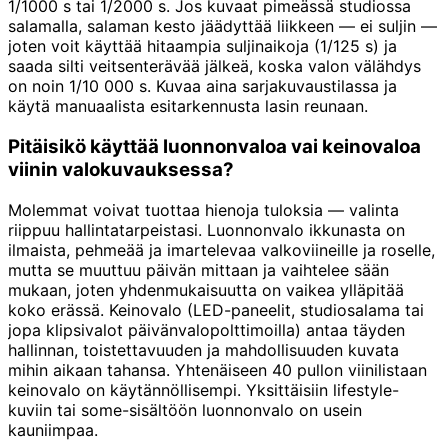
1/1000 s tai 1/2000 s. Jos kuvaat pimeässä studiossa
salamalla, salaman kesto jäädyttää liikkeen — ei suljin —
joten voit käyttää hitaampia suljinaikoja (1/125 s) ja
saada silti veitsenterävää jälkeä, koska valon välähdys
on noin 1/10 000 s. Kuvaa aina sarjakuvaustilassa ja
käytä manuaalista esitarkennusta lasin reunaan.
Pitäisikö käyttää luonnonvaloa vai keinovaloa
viinin valokuvauksessa?
Molemmat voivat tuottaa hienoja tuloksia — valinta
riippuu hallintatarpeistasi. Luonnonvalo ikkunasta on
ilmaista, pehmeää ja imartelevaa valkoviineille ja roselle,
mutta se muuttuu päivän mittaan ja vaihtelee sään
mukaan, joten yhdenmukaisuutta on vaikea ylläpitää
koko erässä. Keinovalo (LED-paneelit, studiosalama tai
jopa klipsivalot päivänvalopolttimoilla) antaa täyden
hallinnan, toistettavuuden ja mahdollisuuden kuvata
mihin aikaan tahansa. Yhtenäiseen 40 pullon viinilistaan
keinovalo on käytännöllisempi. Yksittäisiin lifestyle-
kuviin tai some-sisältöön luonnonvalo on usein
kauniimpaa.