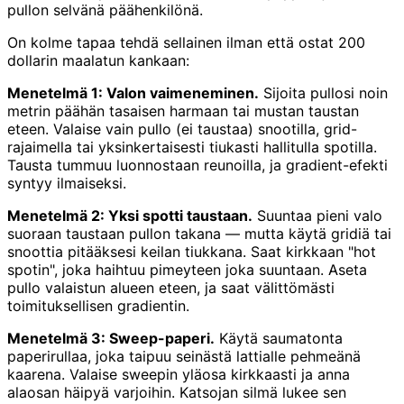
pullon selvänä päähenkilönä.
On kolme tapaa tehdä sellainen ilman että ostat 200
dollarin maalatun kankaan:
Menetelmä 1: Valon vaimeneminen.
Sijoita pullosi noin
metrin päähän tasaisen harmaan tai mustan taustan
eteen. Valaise vain pullo (ei taustaa) snootilla, grid-
rajaimella tai yksinkertaisesti tiukasti hallitulla spotilla.
Tausta tummuu luonnostaan reunoilla, ja gradient-efekti
syntyy ilmaiseksi.
Menetelmä 2: Yksi spotti taustaan.
Suuntaa pieni valo
suoraan taustaan pullon takana — mutta käytä gridiä tai
snoottia pitääksesi keilan tiukkana. Saat kirkkaan "hot
spotin", joka haihtuu pimeyteen joka suuntaan. Aseta
pullo valaistun alueen eteen, ja saat välittömästi
toimituksellisen gradientin.
Menetelmä 3: Sweep-paperi.
Käytä saumatonta
paperirullaa, joka taipuu seinästä lattialle pehmeänä
kaarena. Valaise sweepin yläosa kirkkaasti ja anna
alaosan häipyä varjoihin. Katsojan silmä lukee sen