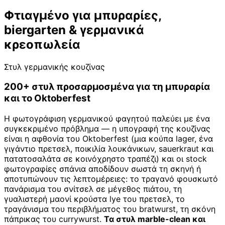
Φτιαγμένο για μπυραρίες,
biergarten & γερμανικά
κρεοπωλεία
Στυλ γερμανικής κουζίνας
200+ στυλ προσαρμοσμένα για τη μπυραρία
και το Oktoberfest
Η φωτογράφιση γερμανικού φαγητού παλεύει με ένα
συγκεκριμένο πρόβλημα — η υπογραφή της κουζίνας
είναι η αφθονία του Oktoberfest (μια κούπα lager, ένα
γιγάντιο πρετσελ, ποικιλία λουκάνικων, sauerkraut και
πατατοσαλάτα σε κοινόχρηστο τραπέζι) και οι stock
φωτογραφίες σπάνια αποδίδουν σωστά τη σκηνή ή
αποτυπώνουν τις λεπτομέρειες: το τραγανό φουσκωτό
πανάρισμα του σνίτσελ σε μέγεθος πιάτου, τη
γυαλιστερή μαονί κρούστα lye του πρετσελ, το
τραγάνισμα του περιβλήματος του bratwurst, τη σκόνη
πάπρικας του currywurst.
Τα στυλ marble-clean και