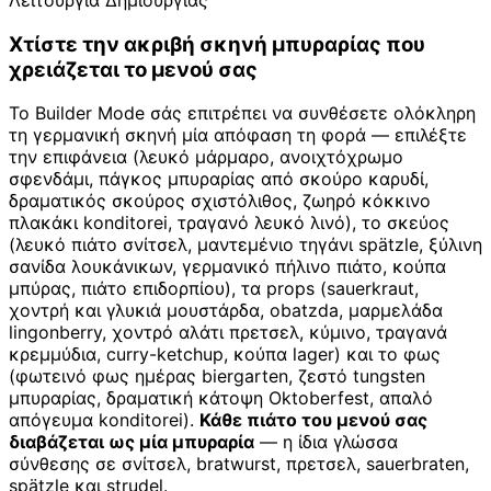
Λειτουργία Δημιουργίας
Χτίστε την ακριβή σκηνή μπυραρίας που
χρειάζεται το μενού σας
Το Builder Mode σάς επιτρέπει να συνθέσετε ολόκληρη
τη γερμανική σκηνή μία απόφαση τη φορά — επιλέξτε
την επιφάνεια (λευκό μάρμαρο, ανοιχτόχρωμο
σφενδάμι, πάγκος μπυραρίας από σκούρο καρυδί,
δραματικός σκούρος σχιστόλιθος, ζωηρό κόκκινο
πλακάκι konditorei, τραγανό λευκό λινό), το σκεύος
(λευκό πιάτο σνίτσελ, μαντεμένιο τηγάνι spätzle, ξύλινη
σανίδα λουκάνικων, γερμανικό πήλινο πιάτο, κούπα
μπύρας, πιάτο επιδορπίου), τα props (sauerkraut,
χοντρή και γλυκιά μουστάρδα, obatzda, μαρμελάδα
lingonberry, χοντρό αλάτι πρετσελ, κύμινο, τραγανά
κρεμμύδια, curry-ketchup, κούπα lager) και το φως
(φωτεινό φως ημέρας biergarten, ζεστό tungsten
μπυραρίας, δραματική κάτοψη Oktoberfest, απαλό
απόγευμα konditorei).
Κάθε πιάτο του μενού σας
διαβάζεται ως μία μπυραρία
— η ίδια γλώσσα
σύνθεσης σε σνίτσελ, bratwurst, πρετσελ, sauerbraten,
spätzle και strudel.