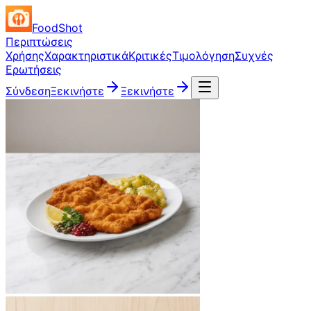
FoodShot
Περιπτώσεις
Χρήσης
Χαρακτηριστικά
Κριτικές
Τιμολόγηση
Συχνές
Ερωτήσεις
Σύνδεση
Ξεκινήστε
Ξεκινήστε