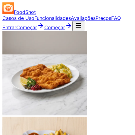
FoodShot
Casos de Uso
Funcionalidades
Avaliações
Preços
FAQ
Entrar
Começar
Começar