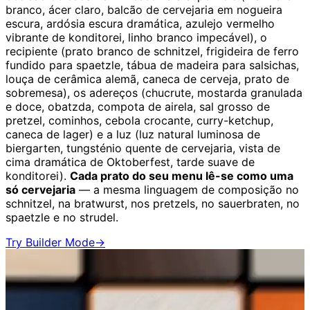
branco, ácer claro, balcão de cervejaria em nogueira
escura, ardósia escura dramática, azulejo vermelho
vibrante de konditorei, linho branco impecável), o
recipiente (prato branco de schnitzel, frigideira de ferro
fundido para spaetzle, tábua de madeira para salsichas,
louça de cerâmica alemã, caneca de cerveja, prato de
sobremesa), os adereços (chucrute, mostarda granulada
e doce, obatzda, compota de airela, sal grosso de
pretzel, cominhos, cebola crocante, curry-ketchup,
caneca de lager) e a luz (luz natural luminosa de
biergarten, tungsténio quente de cervejaria, vista de
cima dramática de Oktoberfest, tarde suave de
konditorei).
Cada prato do seu menu lê-se como uma
só cervejaria
— a mesma linguagem de composição no
schnitzel, na bratwurst, nos pretzels, no sauerbraten, no
spaetzle e no strudel.
Try Builder Mode
→