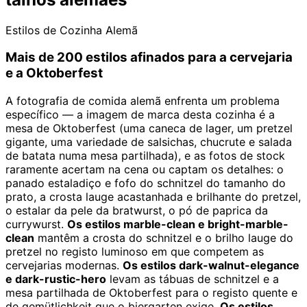
Estilos de Cozinha Alemã
Mais de 200 estilos afinados para a cervejaria
e a Oktoberfest
A fotografia de comida alemã enfrenta um problema
específico — a imagem de marca desta cozinha é a
mesa de Oktoberfest (uma caneca de lager, um pretzel
gigante, uma variedade de salsichas, chucrute e salada
de batata numa mesa partilhada), e as fotos de stock
raramente acertam na cena ou captam os detalhes: o
panado estaladiço e fofo do schnitzel do tamanho do
prato, a crosta lauge acastanhada e brilhante do pretzel,
o estalar da pele da bratwurst, o pó de paprica da
currywurst.
Os estilos marble-clean e bright-marble-
clean
mantêm a crosta do schnitzel e o brilho lauge do
pretzel no registo luminoso em que competem as
cervejarias modernas.
Os estilos dark-walnut-elegance
e dark-rustic-hero
levam as tábuas de schnitzel e a
mesa partilhada de Oktoberfest para o registo quente e
de gemütlichkeit que o biergarten exige.
Os estilos