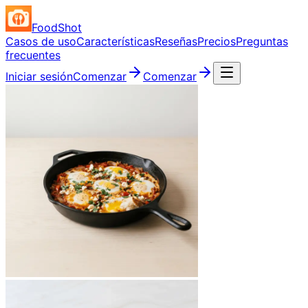
FoodShot
Casos de uso
Características
Reseñas
Precios
Preguntas
frecuentes
Iniciar sesión
Comenzar
Comenzar