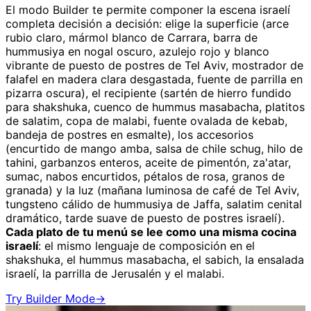
El modo Builder te permite componer la escena israelí
completa decisión a decisión: elige la superficie (arce
rubio claro, mármol blanco de Carrara, barra de
hummusiya en nogal oscuro, azulejo rojo y blanco
vibrante de puesto de postres de Tel Aviv, mostrador de
falafel en madera clara desgastada, fuente de parrilla en
pizarra oscura), el recipiente (sartén de hierro fundido
para shakshuka, cuenco de hummus masabacha, platitos
de salatim, copa de malabi, fuente ovalada de kebab,
bandeja de postres en esmalte), los accesorios
(encurtido de mango amba, salsa de chile schug, hilo de
tahini, garbanzos enteros, aceite de pimentón, za'atar,
sumac, nabos encurtidos, pétalos de rosa, granos de
granada) y la luz (mañana luminosa de café de Tel Aviv,
tungsteno cálido de hummusiya de Jaffa, salatim cenital
dramático, tarde suave de puesto de postres israelí).
Cada plato de tu menú se lee como una misma cocina
israelí
: el mismo lenguaje de composición en el
shakshuka, el hummus masabacha, el sabich, la ensalada
israelí, la parrilla de Jerusalén y el malabi.
Try Builder Mode
→