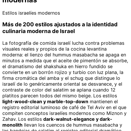
Estilos israelíes modernos
Más de 200 estilos ajustados a la identidad
culinaria moderna de Israel
La fotografía de comida israelí lucha contra problemas
visuales reales y propios de la cocina levantina
moderna: el lienzo del hummus masabacha se apaga en
minutos a medida que el aceite de pimentón se absorbe,
el dramatismo del shakshuka en hierro fundido se
convierte en un borrón rojizo y turbio con luz plana, la
firma cromática del amba y el schug que distingue lo
israelí de lo genéricamente oriental se desvanece, y el
contraste de color del salatim se aplana cuando 12
platitos parecen todos del mismo beige. Los estilos
light-wood-clean y marble-top-down
mantienen el
registro editorial luminoso de café de Tel Aviv en el que
compiten conceptos israelíes modernos como Miznon y
Zahav. Los estilos
dark-walnut-elegance y dark-
monolith
llevan los cuencos de hummus masabacha y
las bandejas de salatim al registro editorial dramático