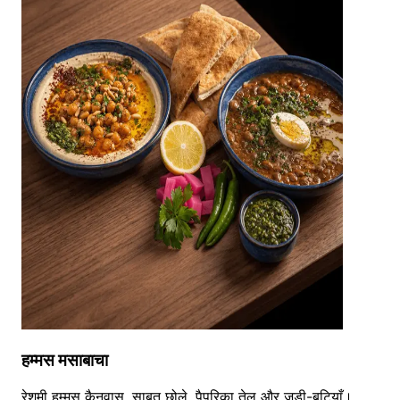
हम्मस मसाबाचा
रेशमी हम्मस कैनवास, साबुत छोले, पैपरिका तेल और जड़ी-बूटियाँ।