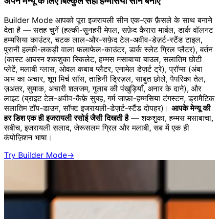
अपने मेन्यू के लिए बिल्कुल सही हम्मसिया सीन बनाएं
Builder Mode आपको पूरा इजरायली सीन एक-एक फ़ैसले के साथ बनाने
देता है — सतह चुनें (हल्की-सुनहरी मेपल, सफ़ेद कैरारा मार्बल, डार्क वॉलनट
हम्मसिया काउंटर, चटक लाल-और-सफ़ेद टेल-अवीव-डेज़र्ट-स्टैंड टाइल,
पुरानी हल्की-लकड़ी वाला फलाफेल-काउंटर, डार्क स्लेट ग्रिल प्लैटर), बर्तन
(कास्ट आयरन शकशुका स्किलेट, हम्मस मसाबाचा बाउल, सलातिम छोटी
प्लेटें, मलाबी ग्लास, ओवल कबाब प्लैटर, एनामेल डेज़र्ट ट्रे), प्रॉप्स (अंबा
आम का अचार, शूग मिर्च सॉस, ताहिनी ड्रिज़ल, साबुत छोले, पैपरिका तेल,
ज़अतर, सुमाक, अचारी शलजम, गुलाब की पंखुड़ियाँ, अनार के दाने), और
लाइट (ब्राइट टेल-अवीव-कैफ़े सुबह, गर्म जाफ़ा-हम्मसिया टंगस्टन, ड्रामैटिक
सलातिम टॉप-डाउन, सॉफ्ट इजरायली-डेज़र्ट-स्टैंड दोपहर)।
आपके मेन्यू की
हर डिश एक ही इजरायली रसोई जैसी दिखती है
— शकशुका, हम्मस मसाबाचा,
सबीच, इजरायली सलाद, जेरूसलम ग्रिल और मलाबी, सब में एक ही
कंपोज़िशन भाषा।
Try Builder Mode
→