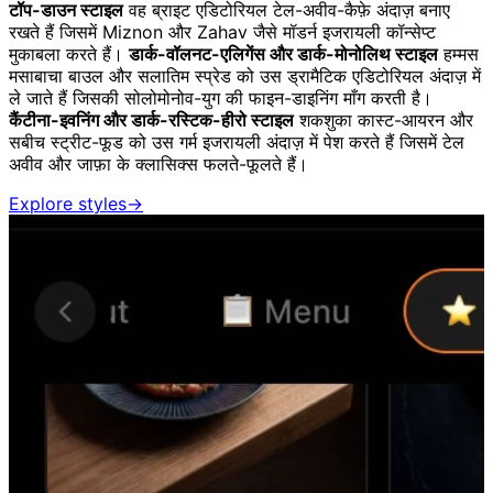
टॉप-डाउन स्टाइल
वह ब्राइट एडिटोरियल टेल-अवीव-कैफ़े अंदाज़ बनाए
रखते हैं जिसमें Miznon और Zahav जैसे मॉडर्न इजरायली कॉन्सेप्ट
मुकाबला करते हैं।
डार्क-वॉलनट-एलिगेंस और डार्क-मोनोलिथ स्टाइल
हम्मस
मसाबाचा बाउल और सलातिम स्प्रेड को उस ड्रामैटिक एडिटोरियल अंदाज़ में
ले जाते हैं जिसकी सोलोमोनोव-युग की फाइन-डाइनिंग माँग करती है।
कैंटीना-इवनिंग और डार्क-रस्टिक-हीरो स्टाइल
शकशुका कास्ट-आयरन और
सबीच स्ट्रीट-फूड को उस गर्म इजरायली अंदाज़ में पेश करते हैं जिसमें टेल
अवीव और जाफ़ा के क्लासिक्स फलते-फूलते हैं।
Explore styles
→