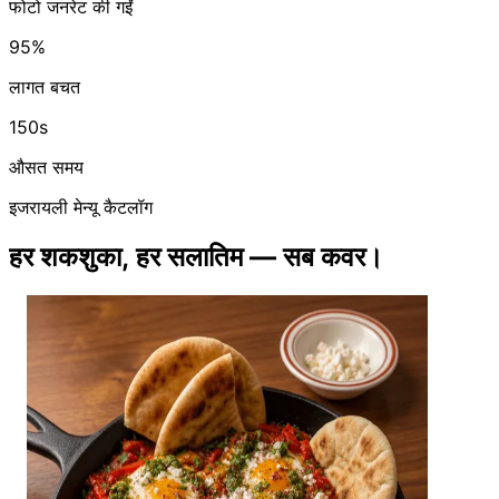
फोटो जनरेट की गईं
95%
लागत बचत
150s
औसत समय
इजरायली मेन्यू कैटलॉग
हर शकशुका, हर सलातिम — सब कवर।