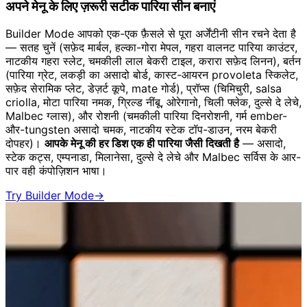
अपने मेनू के लिए ज़रूरी सटीक पारिया सीन बनाएं
Builder Mode आपको एक-एक फ़ैसले से पूरा अर्जेंटीनी सीन रचने देता है
— सतह चुनें (सफ़ेद मार्बल, हल्का-गोरा मेपल, गहरा वालनट पारिया काउंटर,
नाटकीय गहरा स्लेट, चमकीली लाल बेकरी टाइल, करारा सफ़ेद लिनन), बर्तन
(पारिया ग्रेट, लकड़ी का असादो बोर्ड, कास्ट-आयरन provoleta स्किलेट,
सफ़ेद सेरामिक प्लेट, डेज़र्ट कूपे, mate गोर्ड), प्रॉप्स (चिमिचुरी, salsa
criolla, मोटा पारिया नमक, ग्रिल्ड नींबू, ओरेगानो, चिली फ्लेक, दुल्से दे लेचे,
Malbec ग्लास), और रोशनी (चमकीली पारिया दिनरोशनी, गर्म ember-
और-tungsten असादो चमक, नाटकीय स्टेक टॉप-डाउन, नरम बेकरी
दोपहर)।
आपके मेनू की हर डिश एक ही पारिया जैसी दिखती है
— असादो,
स्टेक कट्स, एम्पनाडा, मिलानेसा, दुल्से दे लेचे और Malbec सर्विस के आर-
पार वही कंपोज़िशन भाषा।
Try Builder Mode
→