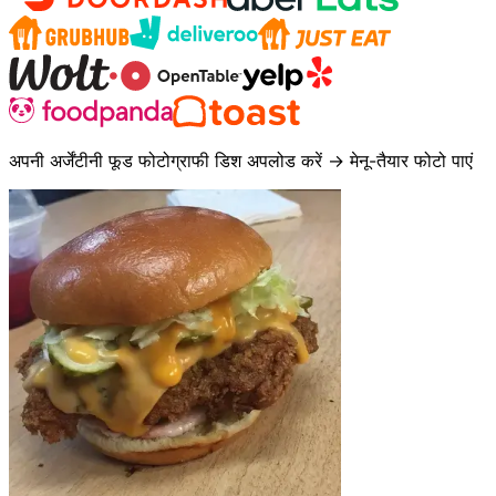
अपनी अर्जेंटीनी फूड फोटोग्राफी डिश अपलोड करें → मेनू-तैयार फोटो पाएं