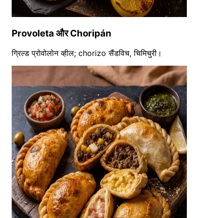
Provoleta और Choripán
ग्रिल्ड प्रोवोलोन व्हील; chorizo सैंडविच, चिमिचुरी।