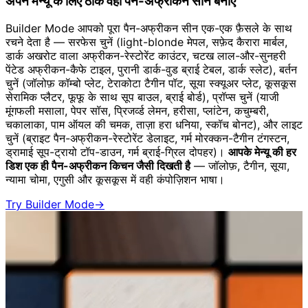
अपने मेन्यू के लिए ठीक वही पैन-अफ्रीकन सीन बनाएं
Builder Mode आपको पूरा पैन-अफ्रीकन सीन एक-एक फ़ैसले के साथ
रचने देता है — सरफेस चुनें (light-blonde मेपल, सफ़ेद कैरारा मार्बल,
डार्क अखरोट वाला अफ्रीकन-रेस्टोरेंट काउंटर, चटख लाल-और-सुनहरी
पेंटेड अफ्रीकन-कैफे टाइल, पुरानी डार्क-वुड ब्राई टेबल, डार्क स्लेट), बर्तन
चुनें (जॉलोफ़ कॉम्बो प्लेट, टेराकोटा टैगीन पॉट, सूया स्क्यूअर प्लेट, कूसकूस
सेरामिक प्लैटर, फूफू के साथ सूप बाउल, ब्राई बोर्ड), प्रॉप्स चुनें (याजी
मूंगफली मसाला, पेपर सॉस, प्रिजर्व्ड लेमन, हरीसा, प्लांटेन, कचुम्बरी,
चकालाका, पाम ऑयल की चमक, ताज़ा हरा धनिया, स्कॉच बोनट), और लाइट
चुनें (ब्राइट पैन-अफ्रीकन-रेस्टोरेंट डेलाइट, गर्म मोरक्कन-टैगीन टंगस्टन,
ड्रामाई सूप-ट्रायो टॉप-डाउन, गर्म ब्राई-ग्रिल दोपहर)।
आपके मेन्यू की हर
डिश एक ही पैन-अफ्रीकन किचन जैसी दिखती है
— जॉलोफ़, टैगीन, सूया,
न्यामा चोमा, एगुसी और कूसकूस में वही कंपोज़िशन भाषा।
Try Builder Mode
→