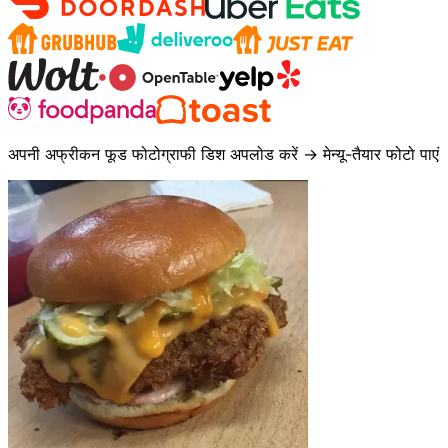
अपनी अफ्रीकन फूड फोटोग्राफी डिश अपलोड करें → मेन्यू-तैयार फोटो पाएं