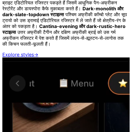
ब्राइट एडिटोरियल रजिस्टर पकड़ते हैं जिसमें आधुनिक पैन-अफ्रीकन
रेस्टोरेंट और डायस्पोरा कैफे मुकाबला करते हैं।
Dark-monolith और
dark-slate-topdown स्टाइल्स
पश्चिम अफ्रीकी कॉम्बो प्लेट और सूप
ट्रायो को उस ड्रामाई एडिटोरियल रजिस्टर में ले जाते हैं जो क्षेत्रीय-रंग के
अंतर को पकड़ता है।
Cantina-evening और dark-rustic-hero
स्टाइल्स
उत्तर अफ्रीकी टैगीन और दक्षिण अफ्रीकी ब्राई को उस गर्म
अफ्रीकन रजिस्टर में पेश करते हैं जिसमें लंदन-से-ह्यूस्टन-से-लागोस तक
की किचन फलती-फूलती हैं।
Explore styles
→