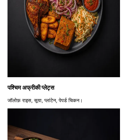
पश्चिम अफ्रीकी प्लेट्स
जॉलोफ़ राइस, सूया, प्लांटेन, पेपर्ड चिकन।