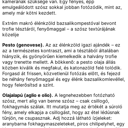
kamerának szüksége van. Egy fényes, épp
emulgeálódott szósz sokkal jobban fotózódik, mint az,
amely már kötni kezdett.
Extrém makró élénkzöld bazsalikompestóval bevont
trofie tésztáról, fenyőmaggal – a szósz textúrájának
közelije
Pesto (genovese).
Az az élénkzöld igazi ajándék – ez
az a természetes kontraszt, ami a tésztából általában
hiányzik, és gyönyörűen kiemelkedik a halvány trofie
vagy trenette mellett. A bökkenő: a pesto olaja állás
közben kiválik és megfakul, és katonazöld felé tolódik.
Forgasd át frissen, közvetlenül fotózás előtt, és fejezd
be néhány fenyőmaggal és egy élénk bazsalikomlevéllel,
hogy felerősítsd a színt.
Olajalapú (aglio e olio).
A legnehezebben fotózható
szósz, mert alig van benne szósz – csak csillogó,
fokhagymás szálak. Itt mutatja meg az értékét a súroló
fény, amely elkapja a csillogást, hogy az étel lédúsnak
tűnjön, ne csupasznak. Adj hozzá látható ízjeleket:
aranybarna fokhagymaszeleteket, piros chilipelyhet, egy