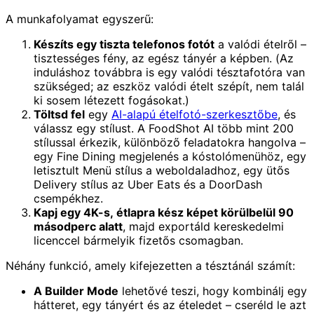
A munkafolyamat egyszerű:
Készíts egy tiszta telefonos fotót
a valódi ételről –
tisztességes fény, az egész tányér a képben. (Az
induláshoz továbbra is egy valódi tésztafotóra van
szükséged; az eszköz valódi ételt szépít, nem talál
ki sosem létezett fogásokat.)
Töltsd fel
egy
AI-alapú ételfotó-szerkesztőbe
, és
válassz egy stílust. A FoodShot AI több mint 200
stílussal érkezik, különböző feladatokra hangolva –
egy Fine Dining megjelenés a kóstolómenühöz, egy
letisztult Menü stílus a weboldaladhoz, egy ütős
Delivery stílus az Uber Eats és a DoorDash
csempékhez.
Kapj egy 4K-s, étlapra kész képet körülbelül 90
másodperc alatt
, majd exportáld kereskedelmi
licenccel bármelyik fizetős csomagban.
Néhány funkció, amely kifejezetten a tésztánál számít:
A Builder Mode
lehetővé teszi, hogy kombinálj egy
hátteret, egy tányért és az ételedet – cseréld le azt