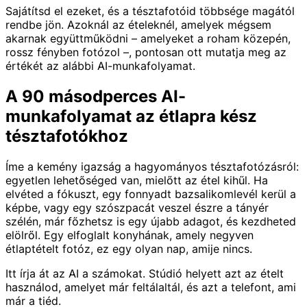
Sajátítsd el ezeket, és a tésztafotóid többsége magától
rendbe jön. Azoknál az ételeknél, amelyek mégsem
akarnak együttműködni – amelyeket a roham közepén,
rossz fényben fotózol –, pontosan ott mutatja meg az
értékét az alábbi AI-munkafolyamat.
A 90 másodperces AI-
munkafolyamat az étlapra kész
tésztafotókhoz
Íme a kemény igazság a hagyományos tésztafotózásról:
egyetlen lehetőséged van, mielőtt az étel kihűl. Ha
elvéted a fókuszt, egy fonnyadt bazsalikomlevél kerül a
képbe, vagy egy szószpacát veszel észre a tányér
szélén, már főzhetsz is egy újabb adagot, és kezdheted
elölről. Egy elfoglalt konyhának, amely negyven
étlaptételt fotóz, ez egy olyan nap, amije nincs.
Itt írja át az AI a számokat. Stúdió helyett azt az ételt
használod, amelyet már feltálaltál, és azt a telefont, ami
már a tiéd.