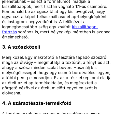
jeleneteknek – és ezt a formátumot imádják a
kiszállítóappok, mert tisztán vágható 1:1-es csempére.
Komponáld be az egész tálat egy kis levegővel, hogy
ugyanazt a képet felhasználhasd étlap-bélyegképként
és Instagram-négyzetként is. A felülnézet a
legmegbocsátóbb szög egy zsúfolt
kiszállítóapp-
fotózás
sorához is, mert bélyegkép-méretben is azonnal
értelmezhető.
3. A szószközeli
Menj közel. Egy makrófotó a tésztára tapadó szószról
maga az étvágy – megmutatja a textúrát, a fényt és azt,
ahogy a szósz minden szálat bevon. Használj kis
mélységélességet, hogy egy csomó borotvaéles legyen,
a többi pedig elmosódjon. Ez az a részletkép, ami eladja
az ételt az étlap termékoldalán, és megérezteti a
görgető nézővel az ételt, mielőtt egyetlen szót is
elolvasna.
4. A száraztészta-termékfotó
A tésztamárkák és a csomagolás esetében a nyers