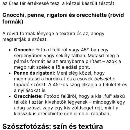
az üres tér értékessé teszi a kézzel készült tésztát.
Gnocchi, penne, rigatoni és orecchiette (rövid
formák)
A rövid formák lényege a textúra és az, ahogy
megtartják a szószt.
Gnocchi:
Fotózd felülről vagy 45°-ban egy
serpenyőben vagy sekély tálban. Mutasd meg a
párnás formát és az aranybarna pirítást – azok a
megpirult szélek a fő eladási pont.
Penne és rigatoni:
Menj elég közel, hogy
megmutasd a bordákat és a csövek
belsejébe
tapadó szószt. A 45°-os szög elkapja a felületet és
a nyílásokat is.
Orecchiette:
Fotózd felülről, hogy a kis „fül" alakú
tálkák tisztán kivehetők legyenek – mindegyik egy
adag szószt vagy egy kis zöldséget rejt, mint a
klasszikus orecchiette con cime di rapában.
Szószfotózás: szín és textúra