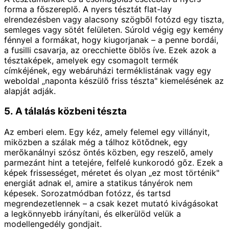
forma a főszereplő. A nyers tésztát flat-lay
elrendezésben vagy alacsony szögből fotózd egy tiszta,
semleges vagy sötét felületen. Súrold végig egy kemény
fénnyel a formákat, hogy kiugorjanak – a penne bordái,
a fusilli csavarja, az orecchiette öblös íve. Ezek azok a
tésztaképek, amelyek egy csomagolt termék
címkéjének, egy webáruházi terméklistának vagy egy
weboldal „naponta készülő friss tészta" kiemelésének az
alapját adják.
5. A tálalás közbeni tészta
Az emberi elem. Egy kéz, amely felemel egy villányit,
miközben a szálak még a tálhoz kötődnek, egy
merőkanálnyi szósz öntés közben, egy reszelő, amely
parmezánt hint a tetejére, felfelé kunkorodó gőz. Ezek a
képek frissességet, méretet és olyan „ez most történik"
energiát adnak el, amire a statikus tányérok nem
képesek. Sorozatmódban fotózz, és tartsd
megrendezetlennek – a csak kezet mutató kivágásokat
a legkönnyebb irányítani, és elkerülöd velük a
modellengedély gondjait.