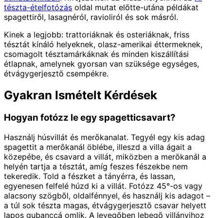
tészta-ételfotózás
oldal mutat előtte-utána példákat
spagettiről, lasagnéról, ravioliról és sok másról.
Kinek a legjobb: trattoriáknak és osteriáknak, friss
tésztát kínáló helyeknek, olasz-amerikai éttermeknek,
csomagolt tésztamárkáknak és minden kiszállítási
étlapnak, amelynek gyorsan van szüksége egységes,
étvágygerjesztő csempékre.
Gyakran Ismételt Kérdések
Hogyan fotózz le egy spagetticsavart?
Használj húsvillát és merőkanalat. Tegyél egy kis adag
spagettit a merőkanál öblébe, illeszd a villa ágait a
közepébe, és csavard a villát, miközben a merőkanál a
helyén tartja a tésztát, amíg feszes fészekbe nem
tekeredik. Told a fészket a tányérra, és lassan,
egyenesen felfelé húzd ki a villát. Fotózz 45°-os vagy
alacsony szögből, oldalfénnyel, és használj kis adagot –
a túl sok tészta magas, étvágygerjesztő csavar helyett
lapos gubanccá omlik. A levegőben lebegő villányihoz