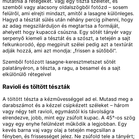
mutatnia a rétegeket. Vágj egy tiszta szeletet, és
szemből vagy alacsony oldalszögből fotózd – sosem
felülről, ami elrejti mindazt, amitől a lasagne különleges.
Hagyd a tésztát sülés után néhány percig pihenni, hogy
az adag megszilárduljon és megtartsa a formáját,
ahelyett hogy kupaccá csúszna. Egy sötét tányér vagy
serpenyő kiemeli a tésztát és a szószt, a tetején a sajt
felkunkorodó, épp megpirult szélei pedig azt a textúrát
adják hozzá, ami azt mondja: „frissen a sütőből".
Szemből fotózott lasagne-keresztmetszet sötét
palatányéron, a tészta, a ragu, a besamel és a sajt
elkülönülő rétegeivel
Ravioli és töltött tészták
A töltött tészta a kézművességgel ad el. Mutasd meg a
darabszámot és a kézzel csipkézett széleket – három
vagy négy telt ravioli, egymástól kis távolságra
elrendezve, jobb, mint egy zsúfolt kupac. A 45°-os szög
vagy egy enyhe felülnézet működik a legjobban. Egy
kevés barna vaj vagy olaj a tetején megcsillan a
fényben, és frissességet jelez. Ne zsúfold tele a tányért;