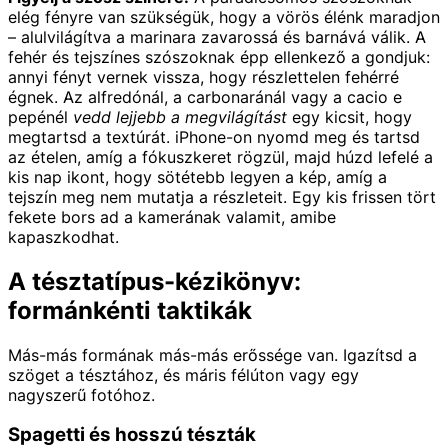
elég fényre van szükségük, hogy a vörös élénk maradjon
– alulvilágítva a marinara zavarossá és barnává válik. A
fehér és tejszínes szószoknak épp ellenkező a gondjuk:
annyi fényt vernek vissza, hogy részlettelen fehérré
égnek. Az alfredónál, a carbonaránál vagy a cacio e
pepénél
vedd lejjebb a megvilágítást
egy kicsit, hogy
megtartsd a textúrát. iPhone-on nyomd meg és tartsd
az ételen, amíg a fókuszkeret rögzül, majd húzd lefelé a
kis nap ikont, hogy sötétebb legyen a kép, amíg a
tejszín meg nem mutatja a részleteit. Egy kis frissen tört
fekete bors ad a kamerának valamit, amibe
kapaszkodhat.
A tésztatípus-kézikönyv:
formánkénti taktikák
Más-más formának más-más erőssége van. Igazítsd a
szöget a tésztához, és máris félúton vagy egy
nagyszerű fotóhoz.
Spagetti és hosszú tészták