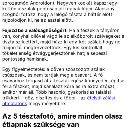
sorozatmód Androidon). Negyven kockát kapsz; egy-
kettőn a szálak pontosan jól fognak lógni. Alacsony
szögből fotózz, hogy a lelógó tészta a háttér előtt
rajzolódjon ki, ne az asztal előtt.
Fejezd be a valósághűségért.
Ha a fészek a tányéron
van, konyhai ollóval vágd le az elkóborolt szálvégeket a
tiszta sziluettért, majd húzz ki egy-két szálat, hogy ne
tűnjön túl megtervezettnek. Egy kis kontrollált
tökéletlenség étvágygerjesztőnek hat; a sebészi
pontosság hamisnak.
Egy figyelmeztetés: a bőven szószozott szálak
csúszósak, és nem tartják meg a csavart. A fő
csavarhoz forgasd át a tésztát egész könnyedén, építsd
fel a fészket, majd kanalazz köré és rá extra szószt,
amikor már áll. Több hasonló, gyakorlatias tálalási
trükkért – gőz, díszítés és a többi – az
ételstilizálási
útmutatónk
megy mélyebbre.
Az 5 tésztafotó, amire minden olasz
étlapnak szüksége van