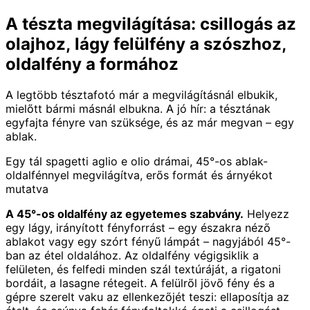
A tészta megvilágítása: csillogás az
olajhoz, lágy felülfény a szószhoz,
oldalfény a formához
A legtöbb tésztafotó már a megvilágításnál elbukik,
mielőtt bármi másnál elbukna. A jó hír: a tésztának
egyfajta fényre van szüksége, és az már megvan – egy
ablak.
Egy tál spagetti aglio e olio drámai, 45°-os ablak-
oldalfénnyel megvilágítva, erős formát és árnyékot
mutatva
A 45°-os oldalfény az egyetemes szabvány.
Helyezz
egy lágy, irányított fényforrást – egy északra néző
ablakot vagy egy szórt fényű lámpát – nagyjából 45°-
ban az étel oldalához. Az oldalfény végigsiklik a
felületen, és felfedi minden szál textúráját, a rigatoni
bordáit, a lasagne rétegeit. A felülről jövő fény és a
gépre szerelt vaku az ellenkezőjét teszi: ellaposítja az