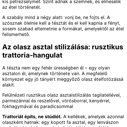
kis petrezselymet. Színt adnak a szemnek, és elmesélik
az étel történetét.
A szabály mind a négy alatt: vonj be, ne fojts el. A
szósznak ölelnie kell a tésztát és el kell kapnia a fényt,
sosem szabad eltemetnie a formákat, amelyektől az étel
felismerhető.
Az olasz asztal stilizálása: rusztikus
trattoria-hangulat
A tészta nem egy fehér ürességben él – egy olyan
asztalon él, amelynek története van. A megfelelő
környezet egy jó tányért meggyőző olasz ételfotózássá
alakít.
Felülnézeti rusztikus olasz asztalstilizálás tagliatellével,
parmezánnal és reszelővel, vörösborral, kenyérrel,
fokhagymával és paradicsommal
Trattoriát építs, ne stúdiót.
A kellékek, amelyek azonnal
olaszként hatnak: egy kopott fa asztal, egy lenvászon