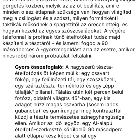
görgetés közben, melyik az az öt beállítás, amire
minden olasz étlapnak szüksége van, hogyan világítsd
meg a csillogást és a szószt, milyen formánkénti
taktikák működnek a spagettitől az orecchiettéig, és
hogyan kezeld az egyes szószcsaládokat. A végére
telefonnal is profinak tűnő ételfotókat tudsz majd
készíteni a tésztáról – és ismerni fogod a 90
másodperces AI-gyorsmegoldást arra az esetre, amikor
nincs időd három próbatálat feltálalni.
Gyors összefoglaló:
A nagyszerű tészta-
ételfotózás öt képen múlik: egy csavart
főkép, egy felülnézeti tál, egy szószközeli,
egy száraztészta-termékfotó és egy „épp
tálalják" pillanat. Tálalás után két percen belül
fotózz, oldalról világíts 45°-ban, egy kis
adagot húzz magas csavarba (sosem lapos
gubancba), és garnírunggal meg kontraszttal
küzdj a tészta természetes színegyhangúsága
ellen. Amikor az idő legyőz, egy AI-alapú
ételfotó-szerkesztő körülbelül 90 másodperc
alatt étlapra kész képet csinál egy