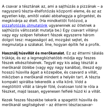
A csavar a tésztának az, ami a sajthúzás a pizzának – a
nagyszerű tészta-ételfotózás központi eleme, és az az
egyetlen kép, amitől valaki abbahagyja a görgetést, és
megkívánja az ételt. (Ha mindkettőt fotózod, a
pizzafotózás útmutatónk
ugyanennek az ötletnek a
sajthúzós változatát mutatja be.) Egy csavart villányi
vagy egy szépen feltekert fészek egyszerre három
dolgot tesz: magasságot ad, mozgást sejtet, és
megmutatja a szálakat. Íme, hogyan építik fel a profik.
Használj húsvillát és merőkanalat.
Ez az éttermi tálalás
trükkje, és ez a legmegbízhatóbb módja egy feszes
fészek elkészítésének. Tegyél egy kis adag tésztát a
merőkanál öblébe (vagy egy nagy kanálba), illeszd egy
hosszú húsvilla ágait a közepébe, és csavard a villát,
miközben a merőkanál mindent a helyén tart. A tészta
kompakt spirálba tekeredik a villa köré. Vidd a
megtöltött villát a tányér fölé, óvatosan told le róla a
fészket, majd lassan, egyenesen felfelé húzd ki a villát.
Kezek feszes fészekbe tekerik a spagettit húsvilla és
merőkanál segítségével – az éttermi tésztacsavar-