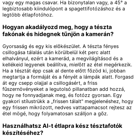
vagy egy magas csavar. Ha bizonytalan vagy, a 45° a
legbiztosabb kiindulópont a spagettifotózáshoz és a
legtöbb étlapfotóhoz.
Hogyan akadályozd meg, hogy a tészta
fakónak és hidegnek tűnjön a kamerán?
Gyorsaság és egy kis előkészület. A tészta fényes
csillogása tálalás után körülbelül két perc alatt
elhalványul, ezért a kamerád, a megvilágításod és a
kellékeid legyenek beállítva,
mielőtt
az étel megérkezik.
Ha a tésztát épp csak al dente előtt főzöd ki, jobban
megtartja a formáját és a fényét a lámpák alatt. Forgasd
át egy csepp olajjal a csillogásért, a friss
fűszernövényeket a legutolsó pillanatban add hozzá,
hogy ne fonnyadjanak meg, és fotózz gyorsan. Egy
gyakori stílustrükk a „frissen tálalt" megjelenéshez, hogy
egy frissen mikrózott, nedves vattapamacsot rejtesz az
étel mögé, hogy folyamatosan szálljon a gőz.
Használhatsz AI-t étlapra kész tésztafotók
készítéséhez?