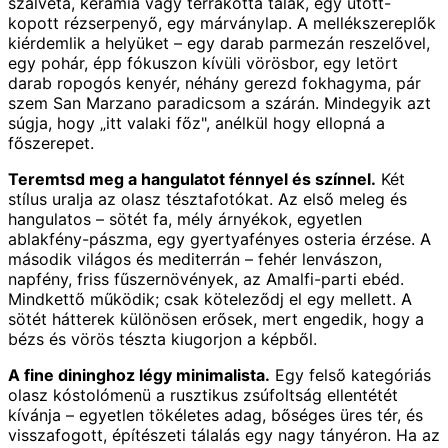
szalvéta, kerámia vagy terrakotta tálak, egy ütött-
kopott rézserpenyő, egy márványlap. A mellékszereplők
kiérdemlik a helyüket – egy darab parmezán reszelővel,
egy pohár, épp fókuszon kívüli vörösbor, egy letört
darab ropogós kenyér, néhány gerezd fokhagyma, pár
szem San Marzano paradicsom a szárán. Mindegyik azt
súgja, hogy „itt valaki főz", anélkül hogy ellopná a
főszerepet.
Teremtsd meg a hangulatot fénnyel és színnel.
Két
stílus uralja az olasz tésztafotókat. Az első meleg és
hangulatos – sötét fa, mély árnyékok, egyetlen
ablakfény-pászma, egy gyertyafényes osteria érzése. A
második világos és mediterrán – fehér lenvászon,
napfény, friss fűszernövények, az Amalfi-parti ebéd.
Mindkettő működik; csak köteleződj el egy mellett. A
sötét hátterek különösen erősek, mert engedik, hogy a
bézs és vörös tészta kiugorjon a képből.
A fine dininghoz légy minimalista.
Egy felső kategóriás
olasz kóstolómenü a rusztikus zsúfoltság ellentétét
kívánja – egyetlen tökéletes adag, bőséges üres tér, és
visszafogott, építészeti tálalás egy nagy tányéron. Ha az