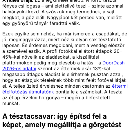
A hűlés órája.
Ez a legkíméletlenebb. A forró tészta
fényes csillogása – ami élettelivé teszi – szinte azonnal
halványulni kezd. A szószok megdermednek, a sajt
megköt, a gőz eláll. Nagyjából két perced van, mielőtt
egy gyönyörű tányér fáradttá válik.
Ezek egyike sem nehéz, ha már ismered a csapdákat, de
jól megmagyarázza, miért néz ki olyan sok tésztafotó
laposan. És érdemes megoldani, mert a vendég először
a szemével eszik. A profi fotókkal ellátott étlapok 20–
45%-kal növelik az eladásokat, a kiszállítási
platformokon pedig még élesebb a hatás – a
DoorDash
2026-os adatai
szerint az éttermek akár 13%-kal
magasabb átlagos eladást is elérhetnek pusztán azzal,
hogy az étlapjuk tételeinek több mint felét fotóval látják
el. A teljes üzleti érveléshez minden csatornán az
éttermi
ételfotózás útmutatónk
bontja le a számokat. A tészta
az étlap érzelmi horgonya – megéri a befektetett
munkát.
A tésztacsavar: így építsd fel a
képet, amely megállítja a görgetést