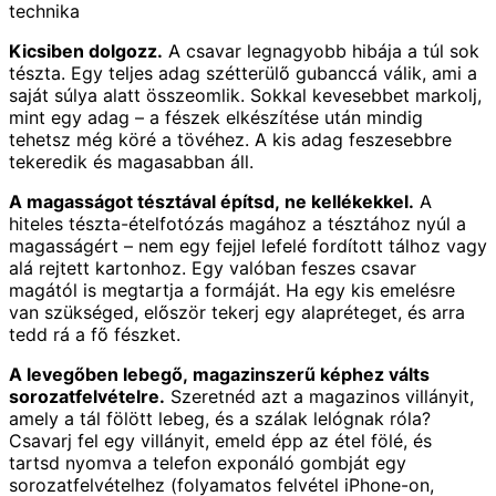
technika
Kicsiben dolgozz.
A csavar legnagyobb hibája a túl sok
tészta. Egy teljes adag szétterülő gubanccá válik, ami a
saját súlya alatt összeomlik. Sokkal kevesebbet markolj,
mint egy adag – a fészek elkészítése után mindig
tehetsz még köré a tövéhez. A kis adag feszesebbre
tekeredik és magasabban áll.
A magasságot tésztával építsd, ne kellékekkel.
A
hiteles tészta-ételfotózás magához a tésztához nyúl a
magasságért – nem egy fejjel lefelé fordított tálhoz vagy
alá rejtett kartonhoz. Egy valóban feszes csavar
magától is megtartja a formáját. Ha egy kis emelésre
van szükséged, először tekerj egy alapréteget, és arra
tedd rá a fő fészket.
A levegőben lebegő, magazinszerű képhez válts
sorozatfelvételre.
Szeretnéd azt a magazinos villányit,
amely a tál fölött lebeg, és a szálak lelógnak róla?
Csavarj fel egy villányit, emeld épp az étel fölé, és
tartsd nyomva a telefon exponáló gombját egy
sorozatfelvételhez (folyamatos felvétel iPhone-on,