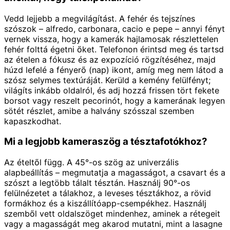
Vedd lejjebb a megvilágítást. A fehér és tejszínes
szószok – alfredo, carbonara, cacio e pepe – annyi fényt
vernek vissza, hogy a kamerák hajlamosak részlettelen
fehér folttá égetni őket. Telefonon érintsd meg és tartsd
az ételen a fókusz és az expozíció rögzítéséhez, majd
húzd lefelé a fényerő (nap) ikont, amíg meg nem látod a
szósz selymes textúráját. Kerüld a kemény felülfényt;
világíts inkább oldalról, és adj hozzá frissen tört fekete
borsot vagy reszelt pecorinót, hogy a kamerának legyen
sötét részlet, amibe a halvány szósszal szemben
kapaszkodhat.
Mi a legjobb kameraszög a tésztafotókhoz?
Az ételtől függ. A 45°-os szög az univerzális
alapbeállítás – megmutatja a magasságot, a csavart és a
szószt a legtöbb tálalt tésztán. Használj 90°-os
felülnézetet a tálakhoz, a leveses tésztákhoz, a rövid
formákhoz és a kiszállítóapp-csempékhez. Használj
szemből vett oldalszöget mindenhez, aminek a rétegeit
vagy a magasságát meg akarod mutatni, mint a lasagne