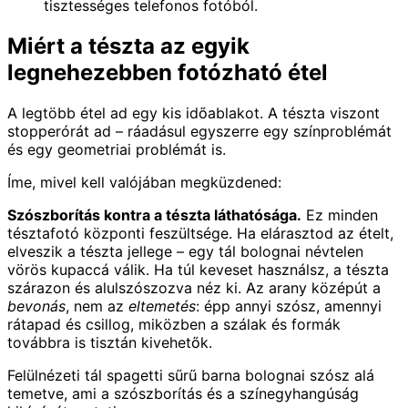
tisztességes telefonos fotóból.
Miért a tészta az egyik
legnehezebben fotózható étel
A legtöbb étel ad egy kis időablakot. A tészta viszont
stopperórát ad – ráadásul egyszerre egy színproblémát
és egy geometriai problémát is.
Íme, mivel kell valójában megküzdened:
Szószborítás kontra a tészta láthatósága.
Ez minden
tésztafotó központi feszültsége. Ha elárasztod az ételt,
elveszik a tészta jellege – egy tál bolognai névtelen
vörös kupaccá válik. Ha túl keveset használsz, a tészta
szárazon és alulszószozva néz ki. Az arany középút a
bevonás
, nem az
eltemetés
: épp annyi szósz, amennyi
rátapad és csillog, miközben a szálak és formák
továbbra is tisztán kivehetők.
Felülnézeti tál spagetti sűrű barna bolognai szósz alá
temetve, ami a szószborítás és a színegyhangúság