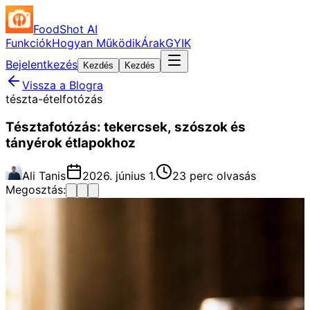
FoodShot AI
Funkciók
Hogyan Működik
Árak
GYIK
Bejelentkezés
Kezdés
Kezdés
Vissza a Blogra
tészta-ételfotózás
Tésztafotózás: tekercsek, szószok és
tányérok étlapokhoz
Ali Tanis
2026. június 1.
23 perc olvasás
Megosztás: