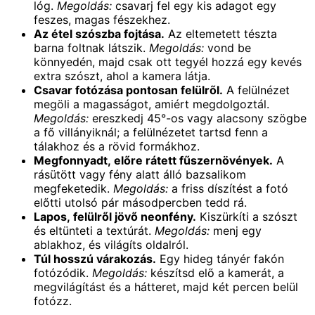
lóg.
Megoldás:
csavarj fel egy kis adagot egy
feszes, magas fészekhez.
Az étel szószba fojtása.
Az eltemetett tészta
barna foltnak látszik.
Megoldás:
vond be
könnyedén, majd csak ott tegyél hozzá egy kevés
extra szószt, ahol a kamera látja.
Csavar fotózása pontosan felülről.
A felülnézet
megöli a magasságot, amiért megdolgoztál.
Megoldás:
ereszkedj 45°-os vagy alacsony szögbe
a fő villányiknál; a felülnézetet tartsd fenn a
tálakhoz és a rövid formákhoz.
Megfonnyadt, előre rátett fűszernövények.
A
rásütött vagy fény alatt álló bazsalikom
megfeketedik.
Megoldás:
a friss díszítést a fotó
előtti utolsó pár másodpercben tedd rá.
Lapos, felülről jövő neonfény.
Kiszürkíti a szószt
és eltünteti a textúrát.
Megoldás:
menj egy
ablakhoz, és világíts oldalról.
Túl hosszú várakozás.
Egy hideg tányér fakón
fotózódik.
Megoldás:
készítsd elő a kamerát, a
megvilágítást és a hátteret, majd két percen belül
fotózz.