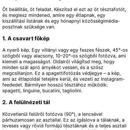
Öt beállítás, öt feladat. Készítsd el ezt az öt tésztafotót,
és meglesz mindened, amire egy étlapnak, egy
kiszállítási listának és egy hónapnyi közösségimédia-
posztnak szüksége van.
1. A csavart főkép
A nyerő kép. Egy villányi vagy egy feszes fészek, 45°-os
szögből vagy alacsony, 10–20°-os szögből fotózva, ami
kiemeli a magasságot. Oldalról világítsd meg, hogy
minden szál apró árnyékot vessen, és a szósz
megcsillanjon. Ez a spagettifotózás védjegye – a kép,
ami az étlapoldal tetejére kerül, és vezeti az Instagram-
feededet. Bármilyen hosszú tésztához működik:
spagetti, linguine, bucatini, tagliolini.
2. A felülnézeti tál
Közvetlenül felülről fotózva (90°), a lencsével
párhuzamosan az asztallal. Ez az igáslova a tálaknak, a
leveses vagy rövid formájú tésztáknak és a teljes asztali