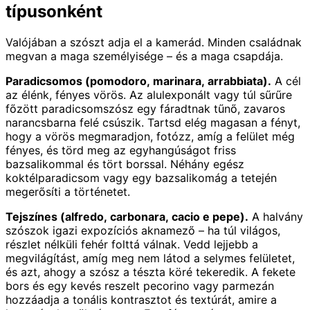
típusonként
Valójában a szószt adja el a kamerád. Minden családnak
megvan a maga személyisége – és a maga csapdája.
Paradicsomos (pomodoro, marinara, arrabbiata).
A cél
az élénk, fényes vörös. Az alulexponált vagy túl sűrűre
főzött paradicsomszósz egy fáradtnak tűnő, zavaros
narancsbarna felé csúszik. Tartsd elég magasan a fényt,
hogy a vörös megmaradjon, fotózz, amíg a felület még
fényes, és törd meg az egyhangúságot friss
bazsalikommal és tört borssal. Néhány egész
koktélparadicsom vagy egy bazsalikomág a tetején
megerősíti a történetet.
Tejszínes (alfredo, carbonara, cacio e pepe).
A halvány
szószok igazi expozíciós aknamező – ha túl világos,
részlet nélküli fehér folttá válnak. Vedd lejjebb a
megvilágítást, amíg meg nem látod a selymes felületet,
és azt, ahogy a szósz a tészta köré tekeredik. A fekete
bors és egy kevés reszelt pecorino vagy parmezán
hozzáadja a tonális kontrasztot és textúrát, amire a