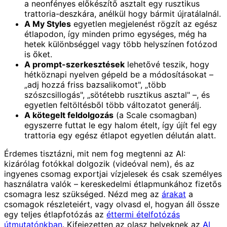
a neonfényes előkészítő asztalt egy rusztikus
trattoria-deszkára, anélkül hogy bármit újratálalnál.
A My Styles
egyetlen megjelenést rögzít az egész
étlapodon, így minden primo egységes, még ha
hetek különbséggel vagy több helyszínen fotózod
is őket.
A prompt-szerkesztések
lehetővé teszik, hogy
hétköznapi nyelven gépeld be a módosításokat –
„adj hozzá friss bazsalikomot", „több
szószcsillogás", „sötétebb rusztikus asztal" –, és
egyetlen feltöltésből több változatot generálj.
A kötegelt feldolgozás
(a Scale csomagban)
egyszerre futtat le egy halom ételt, így újít fel egy
trattoria egy egész étlapot egyetlen délután alatt.
Érdemes tisztázni, mit nem fog megtenni az AI:
kizárólag fotókkal dolgozik (videóval nem), és az
ingyenes csomag exportjai vízjelesek és csak személyes
használatra valók – kereskedelmi étlapmunkához fizetős
csomagra lesz szükséged. Nézd meg az
árakat
a
csomagok részleteiért, vagy olvasd el, hogyan áll össze
egy teljes étlapfotózás az
éttermi ételfotózás
útmutatónkban
. Kifejezetten az olasz helyeknek az
AI