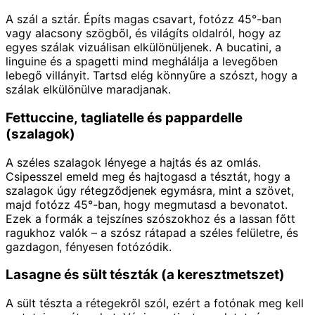
A szál a sztár. Építs magas csavart, fotózz 45°-ban
vagy alacsony szögből, és világíts oldalról, hogy az
egyes szálak vizuálisan elkülönüljenek. A bucatini, a
linguine és a spagetti mind meghálálja a levegőben
lebegő villányit. Tartsd elég könnyűre a szószt, hogy a
szálak elkülönülve maradjanak.
Fettuccine, tagliatelle és pappardelle
(szalagok)
A széles szalagok lényege a hajtás és az omlás.
Csipesszel emeld meg és hajtogasd a tésztát, hogy a
szalagok úgy rétegződjenek egymásra, mint a szövet,
majd fotózz 45°-ban, hogy megmutasd a bevonatot.
Ezek a formák a tejszínes szószokhoz és a lassan főtt
ragukhoz valók – a szósz rátapad a széles felületre, és
gazdagon, fényesen fotózódik.
Lasagne és sült tészták (a keresztmetszet)
A sült tészta a rétegekről szól, ezért a fotónak meg kell