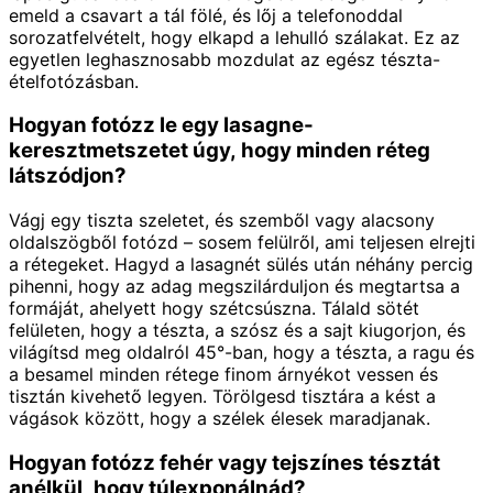
emeld a csavart a tál fölé, és lőj a telefonoddal
sorozatfelvételt, hogy elkapd a lehulló szálakat. Ez az
egyetlen leghasznosabb mozdulat az egész tészta-
ételfotózásban.
Hogyan fotózz le egy lasagne-
keresztmetszetet úgy, hogy minden réteg
látszódjon?
Vágj egy tiszta szeletet, és szemből vagy alacsony
oldalszögből fotózd – sosem felülről, ami teljesen elrejti
a rétegeket. Hagyd a lasagnét sülés után néhány percig
pihenni, hogy az adag megszilárduljon és megtartsa a
formáját, ahelyett hogy szétcsúszna. Tálald sötét
felületen, hogy a tészta, a szósz és a sajt kiugorjon, és
világítsd meg oldalról 45°-ban, hogy a tészta, a ragu és
a besamel minden rétege finom árnyékot vessen és
tisztán kivehető legyen. Törölgesd tisztára a kést a
vágások között, hogy a szélek élesek maradjanak.
Hogyan fotózz fehér vagy tejszínes tésztát
anélkül, hogy túlexponálnád?