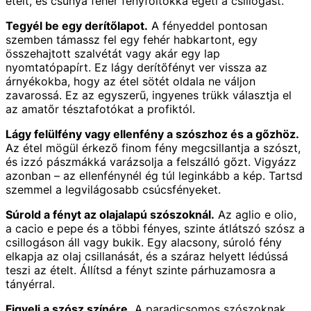
ételt, és csúnya fehér fényfoltokká égeti a csillogást.
Tegyél be egy derítőlapot.
A fényeddel pontosan
szemben támassz fel egy fehér habkartont, egy
összehajtott szalvétát vagy akár egy lap
nyomtatópapírt. Ez lágy derítőfényt ver vissza az
árnyékokba, hogy az étel sötét oldala ne váljon
zavarossá. Ez az egyszerű, ingyenes trükk választja el
az amatőr tésztafotókat a profiktól.
Lágy felülfény vagy ellenfény a szószhoz és a gőzhöz.
Az étel mögül érkező finom fény megcsillantja a szószt,
és izzó pászmákká varázsolja a felszálló gőzt. Vigyázz
azonban – az ellenfénynél ég túl leginkább a kép. Tartsd
szemmel a legvilágosabb csúcsfényeket.
Súrold a fényt az olajalapú szószoknál.
Az aglio e olio,
a cacio e pepe és a többi fényes, szinte átlátszó szósz a
csillogáson áll vagy bukik. Egy alacsony, súroló fény
elkapja az olaj csillanását, és a száraz helyett lédússá
teszi az ételt. Állítsd a fényt szinte párhuzamosra a
tányérral.
Figyelj a szósz színére.
A paradicsomos szószoknak