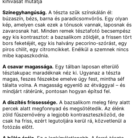
kihívását mutatja
Színegyhangúság.
A tészta szűk színskálán él:
búzaszín, bézs, barna és paradicsomvörös. Egy olyan
kép, amelyen csak ezek a tónusok vannak, laposnak és
zavarosnak hat. Minden remek tésztafotó becsempész
egy kis kontrasztot: a bazsalikom zöldjét, a frissen tört
bors feketéjét, egy kis halvány pecorino-szórást, egy
piros chilit, egy citromcikket. Enélkül a szemnek nincs
mibe kapaszkodnia.
A csavar magassága.
Egy tálban laposan elterülő
tésztakupac maradéknak néz ki. Ugyanaz a tészta
magas, feszes fészekbe emelve úgy fest, mintha séf
tálalta volna. A magasság egyenlő az étvággyal – és
mindjárt rátérünk, pontosan hogyan építsd fel.
A díszítés frissessége.
A bazsalikom meleg fény alatt
percek alatt megfonnyad és megsötétedik. Az élénk
zöld fűszernövény a legjobb kontraszteszközöd, de
csak ha friss, ezért legutoljára kerül rá, közvetlenül a
fotózás előtt.