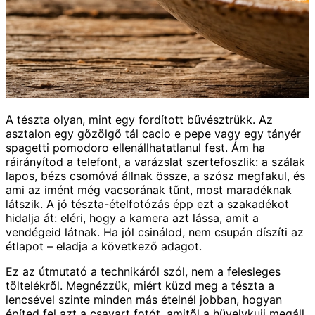
A tészta olyan, mint egy fordított bűvésztrükk. Az
asztalon egy gőzölgő tál cacio e pepe vagy egy tányér
spagetti pomodoro ellenállhatatlanul fest. Ám ha
ráirányítod a telefont, a varázslat szertefoszlik: a szálak
lapos, bézs csomóvá állnak össze, a szósz megfakul, és
ami az imént még vacsorának tűnt, most maradéknak
látszik. A jó tészta-ételfotózás épp ezt a szakadékot
hidalja át: eléri, hogy a kamera azt lássa, amit a
vendégeid látnak. Ha jól csinálod, nem csupán díszíti az
étlapot – eladja a következő adagot.
Ez az útmutató a technikáról szól, nem a felesleges
töltelékről. Megnézzük, miért küzd meg a tészta a
lencsével szinte minden más ételnél jobban, hogyan
építed fel azt a csavart fotót, amitől a hüvelykujj megáll