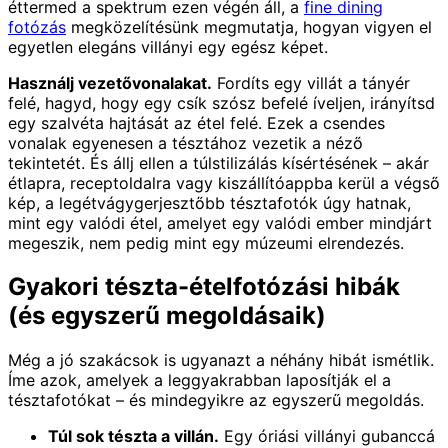
éttermed a spektrum ezen végén áll, a
fine dining
fotózás
megközelítésünk megmutatja, hogyan vigyen el
egyetlen elegáns villányi egy egész képet.
Használj vezetővonalakat.
Fordíts egy villát a tányér
felé, hagyd, hogy egy csík szósz befelé íveljen, irányítsd
egy szalvéta hajtását az étel felé. Ezek a csendes
vonalak egyenesen a tésztához vezetik a néző
tekintetét. És állj ellen a túlstilizálás kísértésének – akár
étlapra, receptoldalra vagy kiszállítóappba kerül a végső
kép, a legétvágygerjesztőbb tésztafotók úgy hatnak,
mint egy valódi étel, amelyet egy valódi ember mindjárt
megeszik, nem pedig mint egy múzeumi elrendezés.
Gyakori tészta-ételfotózási hibák
(és egyszerű megoldásaik)
Még a jó szakácsok is ugyanazt a néhány hibát ismétlik.
Íme azok, amelyek a leggyakrabban laposítják el a
tésztafotókat – és mindegyikre az egyszerű megoldás.
Túl sok tészta a villán.
Egy óriási villányi gubanccá