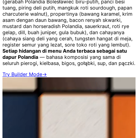
(gerabah Polandia Bolesławiec biru-putih, panci besi
tuang, piring deli putih, mangkuk roti sourdough, papan
charcuterie walnut), propertinya (bawang karamel, krim
asam dengan daun bawang, bacon renyah skwarki,
mustard dan horseradish Polandia, sauerkraut, roti rye
gelap, dill, buah juniper, gula bubuk), dan cahayanya
(cahaya siang deli yang cerah, tungsten hangat di meja,
register semur yang lezat, sore toko roti yang lembut).
Setiap hidangan di menu Anda terbaca sebagai satu
dapur Polandia
— bahasa komposisi yang sama di
seluruh pierogi, kielbasa, bigos, gołąbki, sup, dan pączki.
Try Builder Mode
→