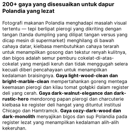
200+ gaya yang disesuaikan untuk dapur
Polandia yang lezat
Fotografi makanan Polandia menghadapi masalah visual
tertentu — tepi berlipat pierogi yang dikriting dengan
tangan (tanda dumpling yang dilipat tangan versus yang
dicap mesin di supermarket) menghilang di bawah
cahaya datar, kielbasa membutuhkan cahaya terarah
untuk menampilkan gosong dan tekstur renyah kulitnya,
dan bigos adalah semur pemburu cokelat-di-atas-
cokelat yang menjadi keruh dan tidak menggugah selera
kecuali diberi pencahayaan untuk menampilkan
kedalaman braisingnya.
Gaya light-wood-clean dan
bright-marble-clean
mempertahankan goreng mentega
keemasan pierogi dan kilau tomat gołąbki dalam register
deli yang cerah.
Gaya dark-walnut-elegance dan dark-
rustic-hero
mendorong papan pierogi dan charcuterie
kielbasa ke register deli hangat yang dituntut institusi
Chicago dan Hamtramck.
Gaya cozy-dark-wood dan
dark-monolith
menyajikan bigos dan sup Polandia pada
register lezat yang menampilkan kedalaman alih-alih
kekeruhan.