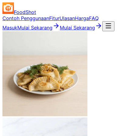
FoodShot
Contoh Penggunaan
Fitur
Ulasan
Harga
FAQ
Masuk
Mulai Sekarang
Mulai Sekarang