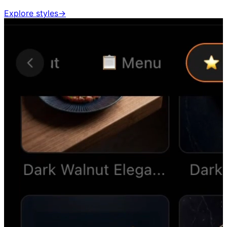
Explore styles
→