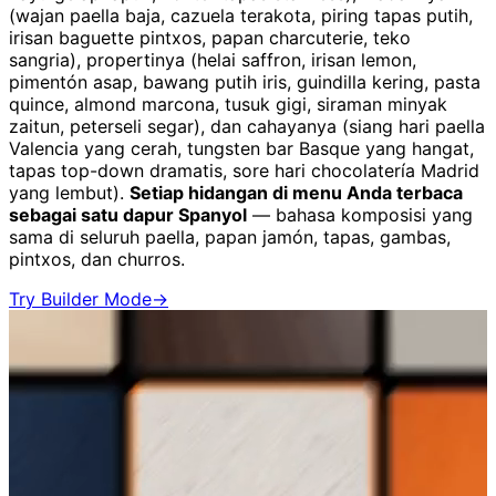
(wajan paella baja, cazuela terakota, piring tapas putih,
irisan baguette pintxos, papan charcuterie, teko
sangria), propertinya (helai saffron, irisan lemon,
pimentón asap, bawang putih iris, guindilla kering, pasta
quince, almond marcona, tusuk gigi, siraman minyak
zaitun, peterseli segar), dan cahayanya (siang hari paella
Valencia yang cerah, tungsten bar Basque yang hangat,
tapas top-down dramatis, sore hari chocolatería Madrid
yang lembut).
Setiap hidangan di menu Anda terbaca
sebagai satu dapur Spanyol
— bahasa komposisi yang
sama di seluruh paella, papan jamón, tapas, gambas,
pintxos, dan churros.
Try Builder Mode
→