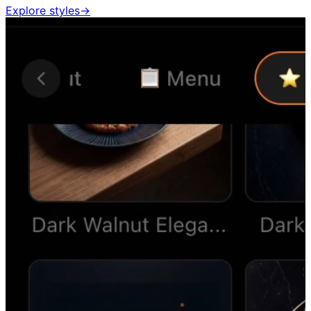
Explore styles
→