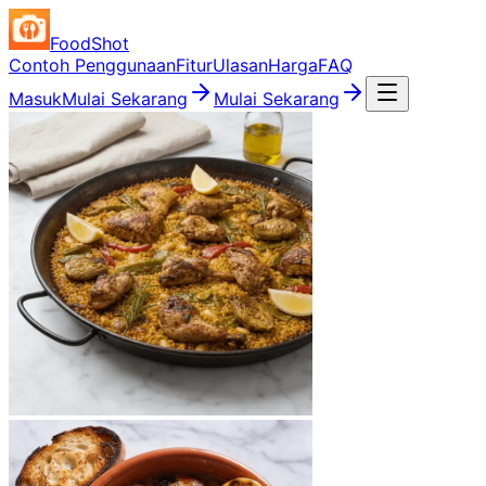
FoodShot
Contoh Penggunaan
Fitur
Ulasan
Harga
FAQ
Masuk
Mulai Sekarang
Mulai Sekarang