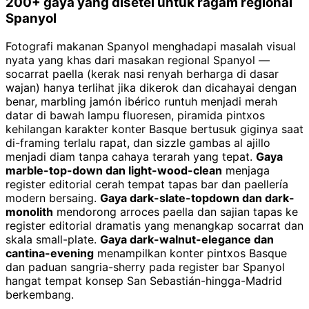
200+ gaya yang disetel untuk ragam regional
Spanyol
Fotografi makanan Spanyol menghadapi masalah visual
nyata yang khas dari masakan regional Spanyol —
socarrat paella (kerak nasi renyah berharga di dasar
wajan) hanya terlihat jika dikerok dan dicahayai dengan
benar, marbling jamón ibérico runtuh menjadi merah
datar di bawah lampu fluoresen, piramida pintxos
kehilangan karakter konter Basque bertusuk giginya saat
di-framing terlalu rapat, dan sizzle gambas al ajillo
menjadi diam tanpa cahaya terarah yang tepat.
Gaya
marble-top-down dan light-wood-clean
menjaga
register editorial cerah tempat tapas bar dan paellería
modern bersaing.
Gaya dark-slate-topdown dan dark-
monolith
mendorong arroces paella dan sajian tapas ke
register editorial dramatis yang menangkap socarrat dan
skala small-plate.
Gaya dark-walnut-elegance dan
cantina-evening
menampilkan konter pintxos Basque
dan paduan sangria-sherry pada register bar Spanyol
hangat tempat konsep San Sebastián-hingga-Madrid
berkembang.