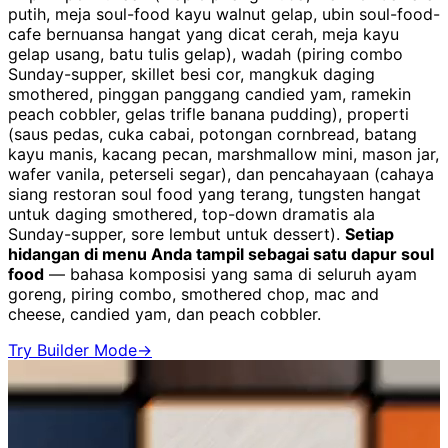
putih, meja soul-food kayu walnut gelap, ubin soul-food-
cafe bernuansa hangat yang dicat cerah, meja kayu
gelap usang, batu tulis gelap), wadah (piring combo
Sunday-supper, skillet besi cor, mangkuk daging
smothered, pinggan panggang candied yam, ramekin
peach cobbler, gelas trifle banana pudding), properti
(saus pedas, cuka cabai, potongan cornbread, batang
kayu manis, kacang pecan, marshmallow mini, mason jar,
wafer vanila, peterseli segar), dan pencahayaan (cahaya
siang restoran soul food yang terang, tungsten hangat
untuk daging smothered, top-down dramatis ala
Sunday-supper, sore lembut untuk dessert).
Setiap
hidangan di menu Anda tampil sebagai satu dapur soul
food
— bahasa komposisi yang sama di seluruh ayam
goreng, piring combo, smothered chop, mac and
cheese, candied yam, dan peach cobbler.
Try Builder Mode
→