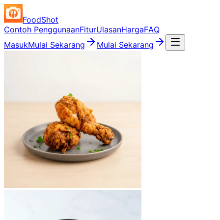
FoodShot
Contoh Penggunaan
Fitur
Ulasan
Harga
FAQ
Masuk
Mulai Sekarang
Mulai Sekarang