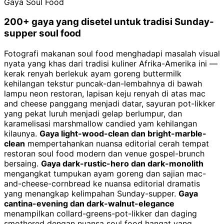
Gaya Soul Food
200+ gaya yang disetel untuk tradisi Sunday-
supper soul food
Fotografi makanan soul food menghadapi masalah visual
nyata yang khas dari tradisi kuliner Afrika-Amerika ini —
kerak renyah berlekuk ayam goreng buttermilk
kehilangan tekstur puncak-dan-lembahnya di bawah
lampu neon restoran, lapisan keju renyah di atas mac
and cheese panggang menjadi datar, sayuran pot-likker
yang pekat luruh menjadi gelap berlumpur, dan
karamelisasi marshmallow candied yam kehilangan
kilaunya.
Gaya light-wood-clean dan bright-marble-
clean
mempertahankan nuansa editorial cerah tempat
restoran soul food modern dan venue gospel-brunch
bersaing.
Gaya dark-rustic-hero dan dark-monolith
mengangkat tumpukan ayam goreng dan sajian mac-
and-cheese-cornbread ke nuansa editorial dramatis
yang menangkap kelimpahan Sunday-supper.
Gaya
cantina-evening dan dark-walnut-elegance
menampilkan collard-greens-pot-likker dan daging
smothered dengan nuansa soul food hangat yang