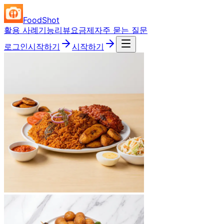
FoodShot
활용 사례
기능
리뷰
요금제
자주 묻는 질문
로그인
시작하기
시작하기