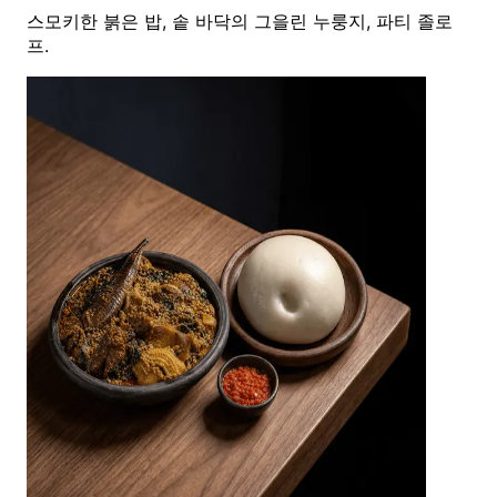
스모키한 붉은 밥, 솥 바닥의 그을린 누룽지, 파티 졸로
프.