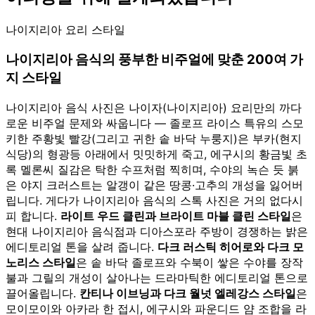
나이지리아 요리 스타일
나이지리아 음식의 풍부한 비주얼에 맞춘 200여 가
지 스타일
나이지리아 음식 사진은 나이자(나이지리아) 요리만의 까다
로운 비주얼 문제와 싸웁니다 — 졸로프 라이스 특유의 스모
키한 주황빛 빨강(그리고 귀한 솥 바닥 누룽지)은 부카(현지
식당)의 형광등 아래에서 밋밋하게 죽고, 에구시의 황금빛 초
록 멜론씨 질감은 탁한 수프처럼 찍히며, 수야의 녹슨 듯 붉
은 야지 크러스트는 알갱이 같은 땅콩·고추의 개성을 잃어버
립니다. 게다가 나이지리아 음식의 스톡 사진은 거의 없다시
피 합니다.
라이트 우드 클린과 브라이트 마블 클린 스타일
은
현대 나이지리아 음식점과 디아스포라 주방이 경쟁하는 밝은
에디토리얼 톤을 살려 줍니다.
다크 러스틱 히어로와 다크 모
노리스 스타일
은 솥 바닥 졸로프와 수북이 쌓은 수야를 장작
불과 그릴의 개성이 살아나는 드라마틱한 에디토리얼 톤으로
끌어올립니다.
칸티나 이브닝과 다크 월넛 엘레강스 스타일
은
모이모이와 아카라 한 접시, 에구시와 파운디드 얌 조합을 라