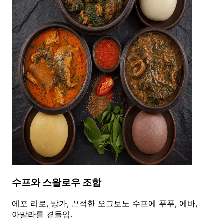
수프와 스왈로우 조합
에포 리로, 방가, 끈적한 오그보노 수프에 푸푸, 에바,
아말라를 곁들임.