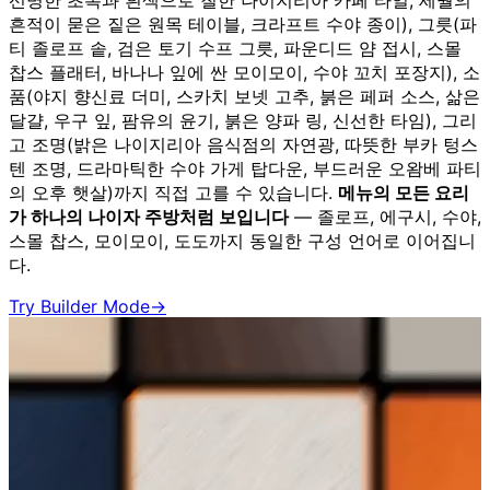
선명한 초록과 흰색으로 칠한 나이지리아 카페 타일, 세월의
흔적이 묻은 짙은 원목 테이블, 크라프트 수야 종이), 그릇(파
티 졸로프 솥, 검은 토기 수프 그릇, 파운디드 얌 접시, 스몰
찹스 플래터, 바나나 잎에 싼 모이모이, 수야 꼬치 포장지), 소
품(야지 향신료 더미, 스카치 보넷 고추, 붉은 페퍼 소스, 삶은
달걀, 우구 잎, 팜유의 윤기, 붉은 양파 링, 신선한 타임), 그리
고 조명(밝은 나이지리아 음식점의 자연광, 따뜻한 부카 텅스
텐 조명, 드라마틱한 수야 가게 탑다운, 부드러운 오왐베 파티
의 오후 햇살)까지 직접 고를 수 있습니다.
메뉴의 모든 요리
가 하나의 나이자 주방처럼 보입니다
— 졸로프, 에구시, 수야,
스몰 찹스, 모이모이, 도도까지 동일한 구성 언어로 이어집니
다.
Try Builder Mode
→