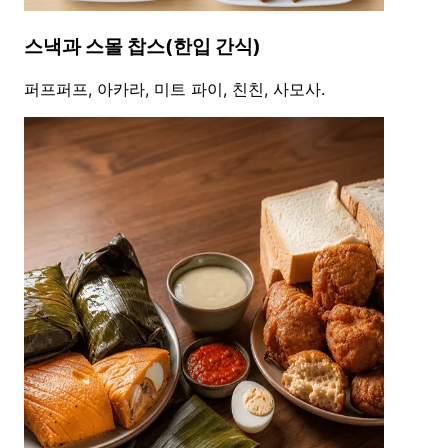
스낵과 스몰 찹스(한입 간식)
퍼프퍼프, 아카라, 미트 파이, 친친, 사모사.