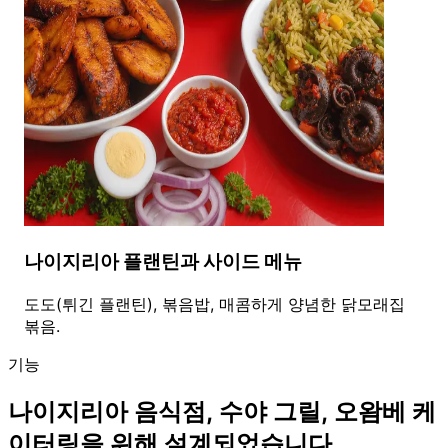
나이지리아 플랜틴과 사이드 메뉴
도도(튀긴 플랜틴), 볶음밥, 매콤하게 양념한 닭모래집
볶음.
기능
나이지리아 음식점, 수야 그릴, 오왐베 케
이터링을 위해 설계되었습니다