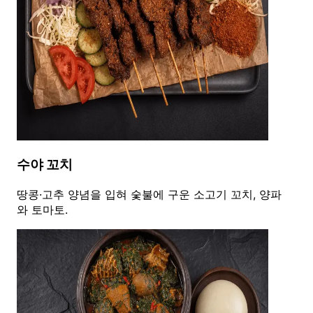
수야 꼬치
땅콩·고추 양념을 입혀 숯불에 구운 소고기 꼬치, 양파
와 토마토.