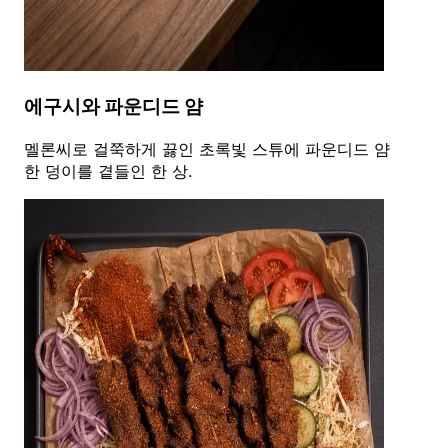
에구시와 파운디드 얌
멜론씨로 걸쭉하게 끓인 초록빛 스튜에 파운디드 얌
한 덩이를 곁들인 한 상.