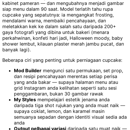
kabinet pameran — dan mengubahnya menjadi gambar
siap menu dalam 90 saat. Model terlatih tahu rupa
cupcake yang sepatutnya: ia mengangkat frosting,
mendalami warna, membaiki pencahayaan, dan
meletakkan kek ke dalam salah satu daripada 200+
gaya fotografi yang dibina untuk bakeri (menara
perkahwinan, konfeti hari jadi, Halloween moody, baby
shower lembut, kilauan plaster merah jambu pucat, dan
banyak lagi).
Beberapa ciri yang penting untuk perniagaan cupcake:
Mod Builder
mengunci satu permukaan, set prop,
dan resipi pencahayaan merentas setiap perisa
yang anda bakar — supaya halaman menu atau
grid Instagram anda kelihatan seperti satu sesi
penggambaran, bukan 30 gambar rawak
My Styles
mempelajari estetik jenama anda
daripada tiga shot rujukan yang anda muat naik —
supaya coklat, lemon, dan karamel masin
semuanya sepadan dengan identiti visual sedia ada
anda
Output pelbagai variasi
daripada satu muat naik —