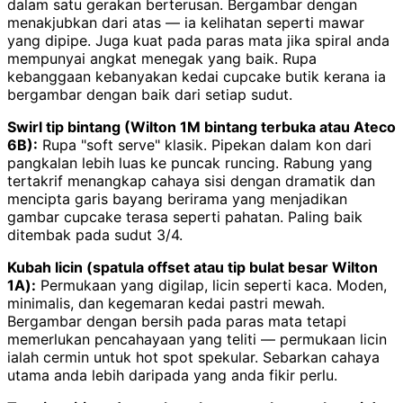
dalam satu gerakan berterusan. Bergambar dengan
menakjubkan dari atas — ia kelihatan seperti mawar
yang dipipe. Juga kuat pada paras mata jika spiral anda
mempunyai angkat menegak yang baik. Rupa
kebanggaan kebanyakan kedai cupcake butik kerana ia
bergambar dengan baik dari setiap sudut.
Swirl tip bintang (Wilton 1M bintang terbuka atau Ateco
6B):
Rupa "soft serve" klasik. Pipekan dalam kon dari
pangkalan lebih luas ke puncak runcing. Rabung yang
tertakrif menangkap cahaya sisi dengan dramatik dan
mencipta garis bayang berirama yang menjadikan
gambar cupcake terasa seperti pahatan. Paling baik
ditembak pada sudut 3/4.
Kubah licin (spatula offset atau tip bulat besar Wilton
1A):
Permukaan yang digilap, licin seperti kaca. Moden,
minimalis, dan kegemaran kedai pastri mewah.
Bergambar dengan bersih pada paras mata tetapi
memerlukan pencahayaan yang teliti — permukaan licin
ialah cermin untuk hot spot spekular. Sebarkan cahaya
utama anda lebih daripada yang anda fikir perlu.