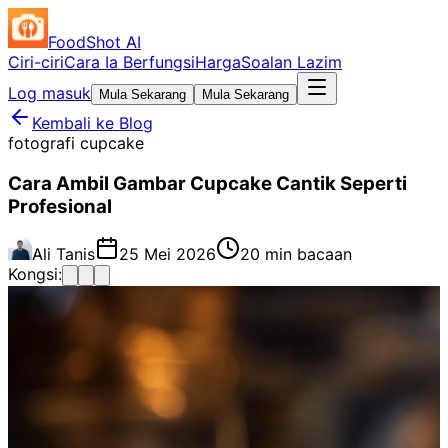
FoodShot AI
Ciri-ciri
Cara Ia Berfungsi
Harga
Soalan Lazim
Log masuk
Mula Sekarang
Mula Sekarang
Kembali ke Blog
fotografi cupcake
Cara Ambil Gambar Cupcake Cantik Seperti
Profesional
Ali Tanis
25 Mei 2026
20 min bacaan
Kongsi: