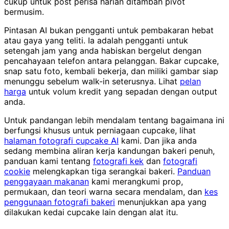
cukup untuk post perisa harian ditambah pivot
bermusim.
Pintasan AI bukan pengganti untuk pembakaran hebat
atau gaya yang teliti. Ia adalah pengganti untuk
setengah jam yang anda habiskan bergelut dengan
pencahayaan telefon antara pelanggan. Bakar cupcake,
snap satu foto, kembali bekerja, dan miliki gambar siap
menunggu sebelum walk-in seterusnya. Lihat
pelan
harga
untuk volum kredit yang sepadan dengan output
anda.
Untuk pandangan lebih mendalam tentang bagaimana ini
berfungsi khusus untuk perniagaan cupcake, lihat
halaman fotografi cupcake AI
kami. Dan jika anda
sedang membina aliran kerja kandungan bakeri penuh,
panduan kami tentang
fotografi kek
dan
fotografi
cookie
melengkapkan tiga serangkai bakeri.
Panduan
penggayaan makanan
kami merangkumi prop,
permukaan, dan teori warna secara mendalam, dan
kes
penggunaan fotografi bakeri
menunjukkan apa yang
dilakukan kedai cupcake lain dengan alat itu.