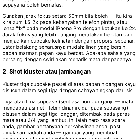
supaya ia boleh bernafas.
Gunakan jarak fokus setara 50mm bila boleh — itu kira-
kira zum 1.5-2x pada kebanyakan telefon pintar, atau
lensa "1x" pada model iPhone Pro dengan ketukan ke 2x.
Jarak fokus yang lebih panjang meratakan herotan dan
menjadikan cupcake kelihatan dengan proporsi sebenar.
Latar belakang seharusnya mudah: linen yang bersih,
papan marmar, papan kayu bercat. Apa-apa sahaja yang
bersaing dengan swirl akan menarik mata daripadanya.
2. Shot kluster atau jambangan
Kluster tiga cupcake pastel di atas papan hidangan kayu
disusun dalam segi tiga dengan cahaya tingkap dari sisi
Tiga atau lima cupcake (sentiasa nombor ganjil — mata
mendapati asimetri lebih dinamik daripada sepasang)
disusun dalam segi tiga longgar, ditembak pada paras
mata atau 3/4 yang lembut. Ini ialah hero rasa acara
anda, gambar pertanyaan perkahwinan anda, post
bingkisan hadiah anda — gambar yang membuat
pelanggan jatuh cinta sebelum mereka pernah rasa