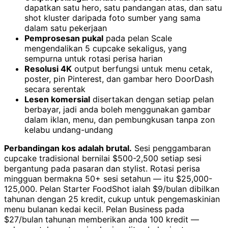
dapatkan satu hero, satu pandangan atas, dan satu
shot kluster daripada foto sumber yang sama
dalam satu pekerjaan
Pemprosesan pukal
pada pelan Scale
mengendalikan 5 cupcake sekaligus, yang
sempurna untuk rotasi perisa harian
Resolusi 4K
output berfungsi untuk menu cetak,
poster, pin Pinterest, dan gambar hero DoorDash
secara serentak
Lesen komersial
disertakan dengan setiap pelan
berbayar, jadi anda boleh menggunakan gambar
dalam iklan, menu, dan pembungkusan tanpa zon
kelabu undang-undang
Perbandingan kos adalah brutal.
Sesi penggambaran
cupcake tradisional bernilai $500-2,500 setiap sesi
bergantung pada pasaran dan stylist. Rotasi perisa
mingguan bermakna 50+ sesi setahun — itu $25,000-
125,000. Pelan Starter FoodShot ialah $9/bulan dibilkan
tahunan dengan 25 kredit, cukup untuk pengemaskinian
menu bulanan kedai kecil. Pelan Business pada
$27/bulan tahunan memberikan anda 100 kredit —