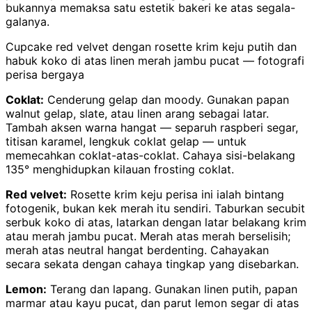
bukannya memaksa satu estetik bakeri ke atas segala-
galanya.
Cupcake red velvet dengan rosette krim keju putih dan
habuk koko di atas linen merah jambu pucat — fotografi
perisa bergaya
Coklat:
Cenderung gelap dan moody. Gunakan papan
walnut gelap, slate, atau linen arang sebagai latar.
Tambah aksen warna hangat — separuh raspberi segar,
titisan karamel, lengkuk coklat gelap — untuk
memecahkan coklat-atas-coklat. Cahaya sisi-belakang
135° menghidupkan kilauan frosting coklat.
Red velvet:
Rosette krim keju perisa ini ialah bintang
fotogenik, bukan kek merah itu sendiri. Taburkan secubit
serbuk koko di atas, latarkan dengan latar belakang krim
atau merah jambu pucat. Merah atas merah berselisih;
merah atas neutral hangat berdenting. Cahayakan
secara sekata dengan cahaya tingkap yang disebarkan.
Lemon:
Terang dan lapang. Gunakan linen putih, papan
marmar atau kayu pucat, dan parut lemon segar di atas