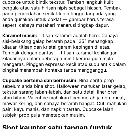
cupcake untuk bintik tekstur. Tambah lengkuk kulit
bergula atau satu hirisan nipis sebagai hiasan. Tembak
pada pendedahan sedikit lebih tinggi daripada yang
anda gunakan untuk coklat — gambar harus terasa
seperti cahaya matahari menerusi tingkap dapur.
Karamel masin:
Titisan karamel adalah hero. Cahaya
sisi-belakang gelap berarah pada 135° menangkap
kilauan titisan dan kristal garam kepingan di atas.
Tembak dengan pantas — titisan karamel kehilangan
kilauannya dalam beberapa minit kerana gula mula
mengeras. Pinggan espresso kecil atau sudu antik dalam
bingkai menambah konteks tanpa mengganggu.
Cupcake bertema dan bermusim:
Bina cerita prop
sebelum anda bina shot. Halloween mahukan latar gelap,
tekstur sarang labah-labah, dan satu detail liner oren
atau hitam. Valentine mahukan linen merah jambu pucat,
mawar kering, dan cahaya berarah hangat. Cuti mahukan
pain, kayu manis, dan napkin tartan. Cupcake ialah
subjek; prop pula menetapkan musim.
Shot kaunter satu tangan (untuk