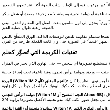
ياً يتحوّل إلى لون سلمون باهت، انتقل إلى المقاوم للدهن. تبقى
الصبغة زاهية طوال عملية الخبز.
نسخاً سميكة مقاومة للدهن للوصفات الداكنة. الورق الملطّخ بالدهن
يظهر "قديماً" في الصورة حتى وإن كانت الكعكة طازجة من الفرن.
تقنيات الكريمة التي تُصوَّر كحلم
ى جنب — وردة، ودوامة برأس نجمي، وقبة ناعمة، تحت إضاءة جانبية
أنبب لولباً ضيقاً يبدأ من المركز ويتجه إلى الخارج بحركة واحدة متواصلة. تُصوَّر بشكل مذهل من الأعلى — تبدو كوردة منبوبة. وقوية أيضاً بمستوى النظر إذا كان
الوردة (Wilton 1M أو 2D النجم المغلق):
الإطلالة الكلاسيكية "السوفت سيرف". أنبب على شكل مخروط من قاعدة أعرض إلى قمة. التجاعيد المُحدَّدة تلتقط الضوء الجانبي بشكل
دوامة الرأس النجمي (Wilton 1M النجم المفتوح أو Ateco 6B):
سطح مصقول كالزجاج. عصري، بسيط، ومفضل لمحلات الحلويات الفاخرة. تُصوَّر بنظافة بمستوى النظر لكنها تتطلب إضاءة دقيقة —
القبة الناعمة (سباتيولا منحنية أو Wilton 1A الرأس الدائري الكبير):