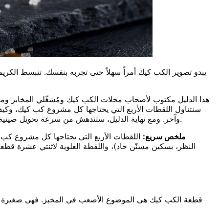
يبدو تصوير الكب كيك أمراً سهلاً حتى تجربه بنفسك. تنبسط الكريمة
هذا الدليل مكتوب لأصحاب محلات الكب كيك ومُشغّلي المخابز ومصم
سنتناول اللقطات الأربع التي يحتاجها كل مشروع كب كيك، وكيف ت
وآخر. ومع نهاية الدليل، ستندهش من سرعة تحويل صينية كب كيك إلى مجموعة صور جاهزة للقائمة. كما سنوضح كيف تتجاوز كل هذا الإعداد بالذكاء الاصطناعي إن كنت تفضّل التركيز على الخَبز.
ملخص سريع:
قطعة الكب كيك هي الموضوع الأصعب في المخبز. فهي صغيرة وط