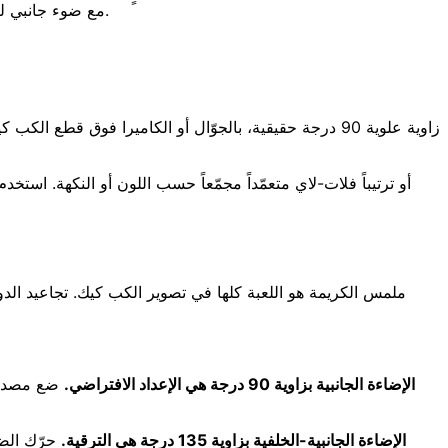
مع ضوء جانبي ليجعل الحشوة تتلألأ. إذا كانت وصفتك تتطلب حشوة مربى أو كراميل أو كاسترد، قلّل من الحشوة قليلاً حتى لا تسيل قبل أن تلتقط الصورة.
زاوية علوية 90 درجة حقيقية، بالجوّال أو الكاميرا فوق 
ملمس الكريمة هو اللعبة كلها في تصوير الكب كيك. تجاعيد الدوام
الإضاءة الجانبية بزاوية 90 درجة هي الإعداد الافتراضي.
ضع مصدر ا
الإضاءة الجانبية-الخلفية بزاوية 135 درجة هي الترقية.
حرّك الضو