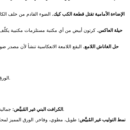
الإضاءة الأمامية تقتل قطعة الكب كيك.
الضوء القادم من خلف الكام
حيلة العاكس.
حل الغاناش اللامع.
البقع اللامعة الانعكاسية تنشأ لأن مصدر ضوئ
الورق موجود في كل لقطة ليست علوية بحتة. إنه يؤطّر الكعكة، ويرسم الجو العام، والاختيار الخاطئ يستطيع إفساد مخبوز رائع بكل المقاييس.
جمالية مخبز ريفي. يتناسق بشكل رائع مع الفانيليا والكراميل وزبدة البندق والشاي. تجنبه مع أي شيء وردي أو باستيل — سيُخفّف لون الكريمة.
الكرافت البني غير المُبيَّض:
نمط التوليب غير المُبيَّض:
طويل، مطوي، وفاخر. الورق المميز لمحلا