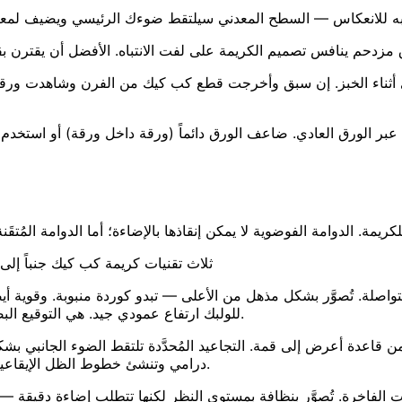
ثناء الخبز. إن سبق وأخرجت قطع كب كيك من الفرن وشاهدت ورقاً ورد
 عبر الورق العادي. ضاعف الورق دائماً (ورقة داخل ورقة) أو استخدم 
ثلاث تقنيات كريمة كب كيك جنباً إل
للولبك ارتفاع عمودي جيد. هي التوقيع البصري لمعظم محلات الكب كيك البوتيك لأنها تُصوَّر جيداً من كل زاوية.
درامي وتنشئ خطوط الظل الإيقاعية التي تجعل صور الكب كيك تبدو نحتية. الأفضل تصويرها بزاوية 3/4.