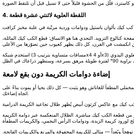
4. اللقطة العلوية لاثنتي عشرة قطعة
 وصفحة كتالوج التزويد. التحدي هنا هو الاتساق: قطع الكب كيك المائلة،
استخدم شبكة (مسافات متساوية بترتيب 3x4 أو 4x3) أو ترتيباً فلات-لاي متعمّداً مجمّعاً حسب اللون أو النكهة. استخدم حامل جوّال بذراع علوي إذا كنت تصور دزينات بانتظام — التصوير العلوي اليدوي
إضاءة دوامات الكريمة دون بقع لامعة
 المخملي المطفأ للغاناش وهو يثبت — كل ذلك يحيا أو يموت بناءً على
اتجاه إضاءتك.
لكب كيك مع عاكس كرتون أبيض يُظهر ظلال تجاعيد الكريمة الدرامية
ر من قطعة الكب كيك مباشرة. الظلال المنعكسة عبر دوامة الكريمة
جاً وبُعداً — مثالي للكريمة المخفوقة والمرنغ والكريمات الفاتحة.