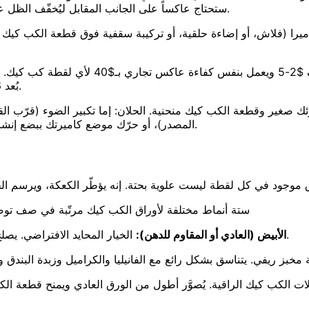
ستحتاج عاكساً على الجانب المقابل ليُخفّف الظل على الجانب المواجه للكاميرا، وإلا سيصبح الجانب الأمامي مظلماً جداً.
يرا (فلاش، أو إضاءة حلقية، أو تركيبة سقفية فوق قطعة الكب كيك م
كرتون أبيض من أي مكتبة مستلزمات مكتبية 
بُعد 6-12 إنش. الضوء المنعكس يعدّل جانب الظل دون أن يمحو الملمس.
ك صغير وقطعة الكب كيك منحنية. الحلان: إما تكبير الضوء (قرّب القط
المصدر)، أو حرّك موضع كاميرتك ببضع إنشات حتى تتدحرج البقعة اللامعة على جانب القبة بدل أن تجلس فوقها.
ستة أنماط مختلفة لأوراق الكب كيك مرتّبة في صف توض
الخيار المحايد الافتراضي. يصلح مع كل نكهة وكل خلفية. يصعب أن تخطئ معه، ويسهل أن تتجاهله.
الأبيض (العادي أو المقاوم للدهن):
ت الكب كيك الراقية. يُصوَّر أطول من الورق العادي ويمنح قطعة ا