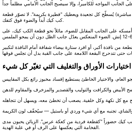
باشرة) يُسطّح كل تجعيدة ويعطيك "فطيرة بكريمة". لا تصوّر قطعة
كب كيك أبداً والضوء فوق كتفك.
يكلّف $2-5 ويعمل بنفس كفاءة عاكس تجاري بـ$40 لأي لقطة كب كيك. أمسكه على الجانب المقابل للضوء، مائلاً نحو قطعة الكب كيك، على
عة من نافذة أكبر، أو افرد ستارة بيضاء شفافة أمام النافذة لتكبير
اختيارات الأوراق والتغليف التي تغيّر كل شيء
ح الأبيض والكرافت والتوليب والقصدير والمزخرف والمقاوم للدهن
لكب كيك حضوراً "كقطعة فردية من كعكة عرس". الزبائن يحبون مدى
الفخامة التي يعكسها على الرف أو في علبة الهدية.