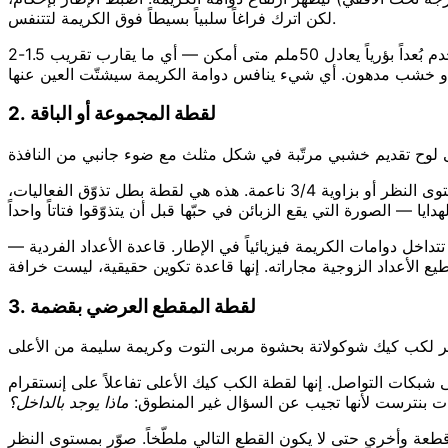
لكن اترك فراغاً سلبياً بسيطاً فوق الكريمة لتتنفس.
استخدم بُعداً بؤرياً يعادل 50ملم متى أمكن — أي ما يقارب تقريب 1.5-2x على معظم الجوّالات الذكية، أو عدسة "1x" على موديلات آيفون برو مع نقرة للوصول إلى 2x. البُعد البؤري الأطول يُسطّح التشوّه
2. لقطة المجموعة أو الباقة
لوح تقديم خشبي مرتّبة في شكل مثلث مع ضوء جانبي من النافذة
ثلاث أو خمس قطع كب كيك (دائماً بأعداد فردية — العين تجد عدم التماثل أكثر حيوية من الأزواج) مرتّبة في مثلث متفلّت، مصوّرة بمستوى النظر أو بزاوية 3/4 ناعمة. هذه هي لقطة بطل تذوّق الفعاليات،
العادي والمصغّر. اترك 1-2 إنش بين كل قطعة وأخرى حتى لا تتداخل دوامات الكريمة فيزيائياً في الإطار. قاعدة الأعداد الفردية —
3. لقطة المقطع العرضي بقضمة
كب كيك شوكولاتة بحشوة مربى التوت وكريمة سليمة من الأعلى
بكات التواصل. إنها لقطة الكب كيك الأعلى تفاعلاً على إنستقرام
ت بنترست لأنها تجيب عن السؤال غير المنطوق:
ماذا يوجد بالداخل؟
طعة وأخرى حتى لا يكون القطع التالي ملطّخاً. صوّر بمستوى النظر