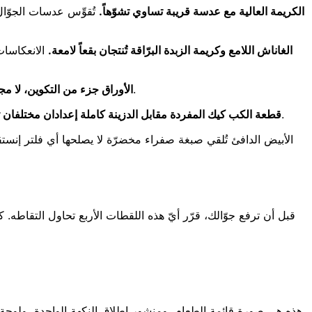
الكريمة العالية مع عدسة قريبة تساوي تشوّهاً.
الغاناش اللامع وكريمة الزبدة البرّاقة تُنتجان بقعاً لامعة.
الانعكاسات
من أي زاوية ليست علوية بحتة، يظهر الورق في الإطار. ورق رخيص ملطّخ بالدهن يفسد لقطة كانت ستكون رائعةً لمخبوزٍ أنيق.
الأوراق جزء من التكوين، لا مج
القطعة الواحدة تحتاج حميمية وملمساً؛ أما الدزينة فتحتاج نمطاً وإيقاعاً. لا يمكنك تصوير كليهما من زاوية واحدة وتتوقع أن ينجحا معاً.
قطعة الكب كيك المفردة مقابل الدزينة كاملة إعدادان مختلفان تم
قبل أن ترفع جوّالك، قرّر أيّ هذه اللقطات الأربع تحاول التقاط