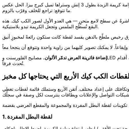
تُقوِّس عدسات الجوّال واسعة الزاوية أطراف أي شيء يقع ضمن 8-10 إنش. اقترب من دوامة كريمة الزبدة بطول 3 إنش وستراها تميل كبرج بيزا. الحل عكس
ما تتوقع: تراجع للخلف وقرّب بالزوم.
مباشرةً عن سطح لامع منحنٍ — هي العدو الأول لصور الكب كيك. هذه
البقع تُسطّح الملمس وتجعل الكريمة تبدو بلاستيكية.
إضاءة فاترينة العرض تدمّر الألوان.
مصابيح الفلورسنت وLED الأبيض الدافئ تُلقي صبغة صفراء مخضرّة لا يصلحها أي فلتر إنستقرام. انقل الكب كيك دائماً إلى ضوء النافذة إن استطعت — حتى ثلاثة أقدام
تُحدث فرقاً.
قطات الكب كيك الأربع التي يحتاجها كل مخبز
، وتكافئك على إعداد مختلف. أتقن الأربع وستملك قائمة لقطات تغطي
تكوينات لقطة البطل المفردة والمجموعة والمقطع العرضي بقضمة
1. لقطة البطل المفردة
صورة قائمة الطعام، ومنشور إطلاق النكهة الواحدة، ولوحة "نكهة اليوم". صوّر بمستوى النظر أو بزاوية 3/4 خفيفة (حوالي 30 درجة تحت الأفقي) ليظهر ارتفاع دوامة الكريمة. اضبط الإطار بإحكام،