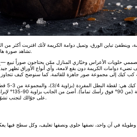
، وينطفئ تباين الورق، وتميل دوامة الكريمة لأنك اقتربت أكثر من الل
تشاهد صورة هاتف ضبابية من منافسٍ لك تحصد 4,000 إعجاب وتتساءل عمّا يفوتك.
مي حلويات الأعراس وخبّازي المنازل ممّن يحتاجون صوراً تبيع — لا
ضيء دوامات الكريمة دون بقع لامعة، وأي أنواع الأوراق تظهر جيداً ف
اللقطات ا
وصوّر بتقريب 1.5-2x على جوّالك لتجنب تشوّه العدسة على دوامات الكريمة الطويلة.
ويلة في آن واحد، نصفها حلوى ونصفها تغليف، وكل سطح فيها يعكس