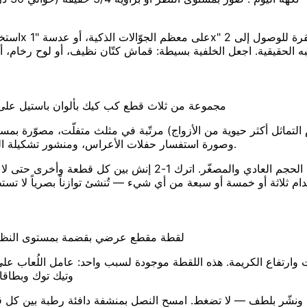
مجموعة من ثلاث قطع كب كيك بألوان باستيل على 
وصورة استفسار حفلات الأعراس، ومنشور تشكيلة الهدايا — الصورة التي يقع الزبائن في حبّها قبل أن يتذوّقوا فتاتاً واحداً.
درّج الارتفاعات بلوح خشبي صغير أو لوحين إن كنت تجمع بين الحجم 
لقطة مقطع عرضي بقضمة بمستوى النظر ل
تفاع الكريمة. هذه اللقطة موجودة لسبب واحد: عامل اللُعاب على ش
وتيك توك وبطاقا
ز) ونشّر بلطف — لا تضغط. امسح النصل بمنشفة دافئة رطبة بين كل ق