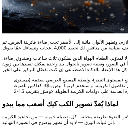
ازم، وتظهر الألوان مائلة إلى الأصفر تحت إضاءة فاترينة العرض. ثم
 لمدوّني الطعام الهواة الذين يملكون ثلاث ساعات وصندوق إضاءة.
ي الصور، وتقنية تصوير بالجوال بيد واحدة يمكنك تنفيذها بين زبون
لأربع التي يحتاجها كل مشروع كب كيك هي: لقطة البطل المفردة (بزاوية 3/4)، والمجموعة من 3-5 قطع (بمستوى النظر)، ولقطة المقطع العرضي بقضمة (بمستوى
النظر، بسكين مسنّن حاد)، واللقطة العلوية لاثنتي عشرة قطعة (من 90° فوق رأسك تماماً). أضئ من الجانب بزاوية 90-135° لإبراز تفاصيل الكريمة، واستخدم كرتوناً أبيض بـ$3 كعاكس للضوء،
لماذا يُعدّ تصوير الكب كيك أصعب مما يبدو
 الضوء بطريقة مختلفة. كل تفصيلة جميلة — من تجاعيد الكريمة
إلى ثنيات الورق — لا بد أن تظهر بوضوح في الصورة النهائية.