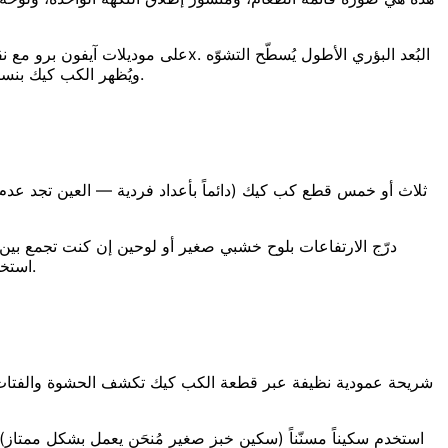
ويُظهر الكب كيك بنسبه الحقيقية. اجعل الخلفية بسيطة: قماش كتّان نظيف، أو لوح رخام، أو خشب مدهون. أي شيء ينافس دوامة الكريمة سيشتّت العين عنها.
استخدام ثلاثة أو خمسة أو سبعة من أي شيء — تُنشئ توازناً بصرياً لا تستطيع الأعداد الزوجية مجاراته. إنها قاعدة تكوين حقيقية، ليست خرافة.
شريحة عمودية نظيفة عبر قطعة الكب كيك تكشف الحشوة والفتات وار
استخدم سكيناً مسنّناً (سكين خبز صغير مُنحَنٍ يعمل بشكل ممتا