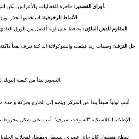
فاخرة للفعاليات والأعراس، لكن انتبه للانعكاس — السطح المعدني سيلتقط ضوءك الرئيسي ويضيف لمعاناً غير مرغوب فيه إلى الإطار. شتّت الضوء أكثر عند تصوير القصدير.
أوراق القصدير:
استخدمها بحذر. ورق مزدحم ينافس تصميم الكريمة على لفت الانتباه. الأفضل أن يقترن بقبة ناعمة أو دوامة نجمية بسيطة، لا مع زخرفة معقدة أو شغل سكر.
الأنماط الزخرفية:
المقاوم للدهن الملوّن:
يحافظ على لونه أفضل من الورق العادي أ
حل النزف:
وصفات ريد فيلفت والشوكولاتة الداكنة تنزف بقعاً داكنة
التصوير يبدأ من كيفية إنبوبك للكريمة. الدوامة الفوضوية لا يمكن إنقاذها بالإضاءة؛ أما الدوامة المُتقَنة فيستطيع تصويرها أي شخص — حتى الهاوي الذي يخبز في المنزل.