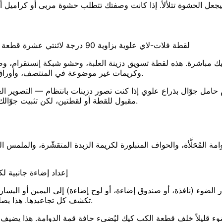
لقطة فلات-لاي علوية بزاوية 90 درجة لاثنتي عشرة قطعة كب كيك بألوان باستيل ودوامات وردية مرتّبة في علبة مخبز كرافت
قطع الكب كيك مباشرة. هذه لقطة تسويق دزينة العلبة، وحشو شبكة إنستقرام،
وكريمات غير موضوعة في المنتصف، وأوراق انكمشت في الفرن، كل ذلك يظهر كعيوب حين تصوّرها من الأعلى.
مقبول للقطة أو لقطتين، لكن تثبيت جوّالك بزاوية 90° لفترة طويلة مرهق بسرعة، وستظهر ذراعاك في الظل.
ة المُحَلَّأة، والحواف المتبلورة لكريمة الزبدة المتقشّرة، والملمس
إعداد إضاءة جانبية 
لضوء (نافذة، أو صندوق إضاءة، أو لوح إضاءة) إلى اليمين أو اليسا
تكشف كل تجاعيدها. هذا يصلح لورود كريمة الزبدة، ودوامات الرأس النجمي، والكريمات المطفأة.
ء قليلاً خلف قطعة الكب كيك ليُضيء حافة قمة الدوامة. هذا يضيف توه