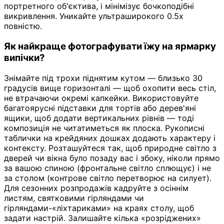
портретного об'єктива, і мінімізує бочкоподібні
викривлення. Уникайте ультраширокого 0.5x
повністю.
Як найкраще фотографувати їжу на ярмарку
випічки?
Знімайте під трохи піднятим кутом — близько 30
градусів вище горизонталі — щоб охопити весь стіл,
не втрачаючи окремі капкейки. Використовуйте
багатоярусні підставки для тортів або дерев'яні
ящики, щоб додати вертикальних рівнів — тоді
композиція не читатиметься як плоска. Рукописні
таблички на крейдяних дошках додають характеру і
контексту. Розташуйтеся так, щоб природне світло з
дверей чи вікна було позаду вас і збоку, ніколи прямо
за вашою спиною (фронтальне світло сплющує) і не
за столом (контрове світло перетворює на силует).
Для сезонних розпродажів кадруйте з осіннім
листям, святковими гірляндами чи
гірляндами-«ліхтариками» на краях столу, щоб
задати настрій. Залишайте кілька «розріджених»