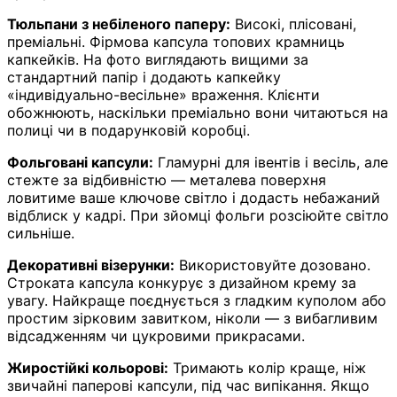
Тюльпани з небіленого паперу:
Високі, плісовані,
преміальні. Фірмова капсула топових крамниць
капкейків. На фото виглядають вищими за
стандартний папір і додають капкейку
«індивідуально-весільне» враження. Клієнти
обожнюють, наскільки преміально вони читаються на
полиці чи в подарунковій коробці.
Фольговані капсули:
Гламурні для івентів і весіль, але
стежте за відбивністю — металева поверхня
ловитиме ваше ключове світло і додасть небажаний
відблиск у кадрі. При зйомці фольги розсіюйте світло
сильніше.
Декоративні візерунки:
Використовуйте дозовано.
Строката капсула конкурує з дизайном крему за
увагу. Найкраще поєднується з гладким куполом або
простим зірковим завитком, ніколи — з вибагливим
відсадженням чи цукровими прикрасами.
Жиростійкі кольорові:
Тримають колір краще, ніж
звичайні паперові капсули, під час випікання. Якщо