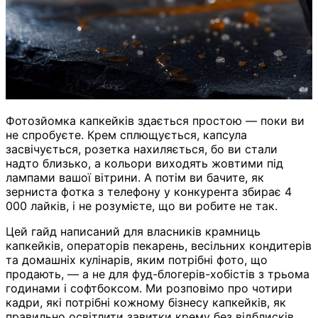
Фотозйомка капкейків здається простою — поки ви
не спробуєте. Крем сплющується, капсула
засвічується, розетка нахиляється, бо ви стали
надто близько, а кольори виходять жовтими під
лампами вашої вітрини. А потім ви бачите, як
зерниста фотка з телефону у конкурента збирає 4
000 лайків, і не розумієте, що ви робите не так.
Цей гайд написаний для власників крамниць
капкейків, операторів пекарень, весільних кондитерів
та домашніх кулінарів, яким потрібні фото, що
продають, — а не для фуд-блогерів-хобістів з трьома
годинами і софтбоксом. Ми розповімо про чотири
кадри, які потрібні кожному бізнесу капкейків, як
правильно освітлити завитки крему без відблисків,