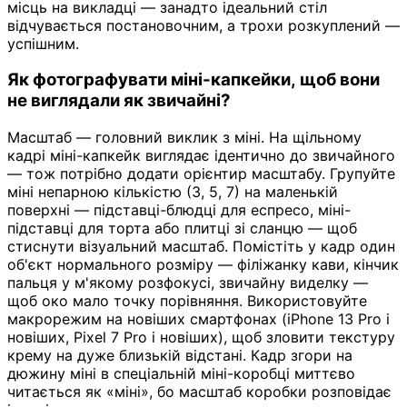
місць на викладці — занадто ідеальний стіл
відчувається постановочним, а трохи розкуплений —
успішним.
Як фотографувати міні-капкейки, щоб вони
не виглядали як звичайні?
Масштаб — головний виклик з міні. На щільному
кадрі міні-капкейк виглядає ідентично до звичайного
— тож потрібно додати орієнтир масштабу. Групуйте
міні непарною кількістю (3, 5, 7) на маленькій
поверхні — підставці-блюдці для еспресо, міні-
підставці для торта або плитці зі сланцю — щоб
стиснути візуальний масштаб. Помістіть у кадр один
об'єкт нормального розміру — філіжанку кави, кінчик
пальця у м'якому розфокусі, звичайну виделку —
щоб око мало точку порівняння. Використовуйте
макрорежим на новіших смартфонах (iPhone 13 Pro і
новіших, Pixel 7 Pro і новіших), щоб зловити текстуру
крему на дуже близькій відстані. Кадр згори на
дюжину міні в спеціальній міні-коробці миттєво
читається як «міні», бо масштаб коробки розповідає