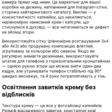
камера прямо над ними. Це маркетинг для вашої
коробки на дюжину, наповнення для Instagram-сітки,
сторінка кейтерингового каталогу. Виклик — у
консистентності: капкейки, що нахиляються,
нерівномірно нанесений крем і капсули, що
стиснулися в духовці, — все читатиметься як дефект
на зйомці згори.
Використовуйте сітку (рівномірне розташування 3x4
або 4x3) або продуману композицію флетлей,
згруповану за кольором або смаком. Якщо ви
регулярно знімаєте дюжинами, використовуйте
штатив для телефона з горизонтальним кронштейном
— однією рукою згори ще можна зняти один-два
кадри, але утримувати телефон стабільно під 90°
швидко виснажує, та й руки потраплятимуть у тінь.
Освітлення завитків крему без
відблисків
Текстура крему — це все у фотозйомці капкейків.
Рельєф відсадженого завитка, кристалічні краї