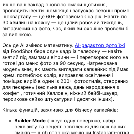
Якщо ваш заклад оновлює смаки щотижня,
проводить івенти щомісяця і запускає сезонні промо
щокварталу — це 60+ фотозйомок на рік. Навіть по
30 хвилин на кожну — це цілий робочий тиждень,
витрачений на фото, час, який ви охочіше провели б
за випічкою.
Ось де AI змінює математику.
AI-редактор фото їжі
від FoodShot бере один кадр із телефону — навіть
знятий під лампами вітрини — і перетворює його на
готові до меню фото за 90 секунд. Натренована
модель знає, як мають виглядати капкейки: підіймає
крем, поглиблює колір, виправляє освітлення і
поміщає виріб в один із 200+ фотостилів, створених
для пекарень (весільна вежа, день народження з
конфеті, готичний Хелловін, ніжний бейбі-шауер,
персикове сяйво штукатурки і десятки інших).
Кілька функцій, важливих для бізнесу капкейків:
Builder Mode
фіксує одну поверхню, набір
реквізиту та рецепт освітлення для всіх ваших
смаків — щоб сторінка меню чи Instagram-сітка