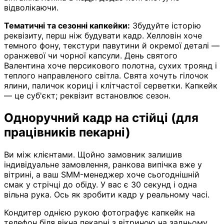
відволікаючи.
Тематичні та сезонні капкейки:
Збудуйте історію
реквізиту, перш ніж будувати кадр. Хелловін хоче
темного фону, текстури павутини й окремої деталі —
оранжевої чи чорної капсули. День святого
Валентина хоче персикового полотна, сухих троянд і
теплого направленого світла. Свята хочуть гілочок
ялини, паличок кориці і клітчастої серветки. Капкейк
— це суб'єкт; реквізит встановлює сезон.
Одноручний кадр на стійці (для
працівників пекарні)
Ви між клієнтами. Щойно замовник залишив
індивідуальне замовлення, ранкова випічка вже у
вітрині, а ваш SMM-менеджер хоче сьогоднішній
смак у стрічці до обіду. У вас є 30 секунд і одна
вільна рука. Ось як зробити кадр у реальному часі.
Кондитер однією рукою фотографує капкейк на
телефон біля вікна пекарні з вітриною на задньому