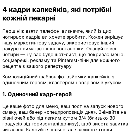
4 кадри капкейків, які потрібні
кожній пекарні
Перш ніж взяти телефон, визначте, який із цих
чотирьох кадрів ви хочете зробити. Кожен вирішує
іншу маркетингову задачу, використовує інший
ракурс і вимагає іншої постановки. Опануйте всі
чотири — і у вас буде шот-лист, що покриває меню,
соцмережі, рекламу та Pinterest-піни для кожного
рецепта з вашого репертуару.
Композиційний шаблон фотозйомки капкейків з
одиночним героєм, кластером і розрізом з укусом
1. Одиночний кадр-герой
Це ваше фото для меню, ваш пост на запуск нового
смаку, ваш банер «спецпропозиція дня». Знімайте на
рівні очей або під легким кутом 3/4 (близько 30
градусів від горизонталі донизу), щоб висота завитка
читалася. Кадруйте щільно, але залиште трохи