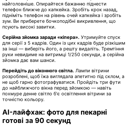
найголовніше. Опирайтеся бажанню піднести
телефон ближче до капкейка. Зробіть крок назад,
підніміть телефон на рівень очей капкейка і зробіть
зум. Ви приберете бочкоподібні викривлення, що
псують високі завитки.
Серійна зйомка заради «кіпера».
Утримуйте спуск
для серії з 5 кадрів. Один із цих кадрів буде різкішим
за інші — виберіть його, а решту видаліть. Тремтіння
руки невидиме на витримці 1/250 секунди, а серійна
зйомка дає вам шанси.
Перейдіть до віконного світла.
Лампи вітрини
розроблені, щоб їжа виглядала апетитно під склом, а
не щоб гарно фотографуватися. Пройдіть три фути
до найближчого вікна перед зйомкою — навіть
похмуре денне світло б'є освітлення вітрини за
точністю кольору.
AI-лайфхак: фото для пекарні
готові за 90 секунд