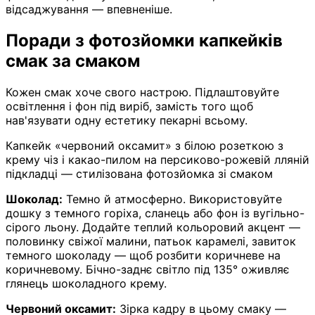
відсаджування — впевненіше.
Поради з фотозйомки капкейків
смак за смаком
Кожен смак хоче свого настрою. Підлаштовуйте
освітлення і фон під виріб, замість того щоб
нав'язувати одну естетику пекарні всьому.
Капкейк «червоний оксамит» з білою розеткою з
крему чіз і какао-пилом на персиково-рожевій лляній
підкладці — стилізована фотозйомка зі смаком
Шоколад:
Темно й атмосферно. Використовуйте
дошку з темного горіха, сланець або фон із вугільно-
сірого льону. Додайте теплий кольоровий акцент —
половинку свіжої малини, патьок карамелі, завиток
темного шоколаду — щоб розбити коричневе на
коричневому. Бічно-заднє світло під 135° оживляє
глянець шоколадного крему.
Червоний оксамит:
Зірка кадру в цьому смаку —