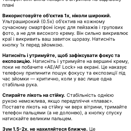
плані
Використовуйте об'єктив 1x, ніколи широкий.
Ультраширокий (0.5x) об'єктив на кожному
сучасному смартфоні існує для пейзажів і групових
фото, а не для високого крему. Він сильно викривлює
краї і викривить ваш завиток щоразу. Натисніть
кнопку 1x перед зйомкою.
Натисніть і утримуйте, щоб зафіксувати фокус та
експозицію.
Натисніть і утримуйте на вершині крему,
поки не побачите «AE/AF Lock» на екрані. Це наказує
телефону припинити пошук фокусу та експозиції під
час зйомки — критично, коли у вас лише одна
стабільна рука.
Спирайте лікоть на стійку.
Стабільність однією
рукою неможлива, якщо передпліччя «плаває».
Поставте лікоть на стійку чи верх вітрини, тримайте
телефон пальцями (а не долонею), а кнопку спуску
натискайте великим пальцем.
Зум 1.5-2x, не нахиляйтеся ближче.
Це