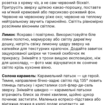
розетка з крему чіз, а не сам червоний бісквіт.
Притрусіть зверху щіпкою какао-порошку, поставте
на м'який кремовий або персиково-рожевий фон.
Червоне на червоному ріже око; червоне на теплому
нейтральному звучить гармонійно. Світіть рівномірно
розсіяним віконним світлом.
Лимон:
Яскраво і повітряно. Використовуйте біле
лляне полотно, мармурову або світлу дерев'яну
дошку, натріть свіжу лимонну цедру зверху на
капкейки для текстурних крапочок. Додайте завиток
зацукрованої шкірки чи тонкий скибочок як
прикрасу. Знімайте з трохи вищою експозицією, ніж
для шоколаду, — фото має відчуватися як сонячне
світло крізь кухонне вікно.
Солона карамель:
Карамельний патьок — це герой.
Темне, направлене бічно-заднє світло під 135° ловить
глянець патьоку і кристалики солі-флер-де-сель
зверху. Знімайте швидко — карамельні патьоки
втрачають блиск за лічені хвилини, щойно цукор
починає застигати. Маленька еспресо-підставка або
вінтажна ложка в кадрі додає контексту, не