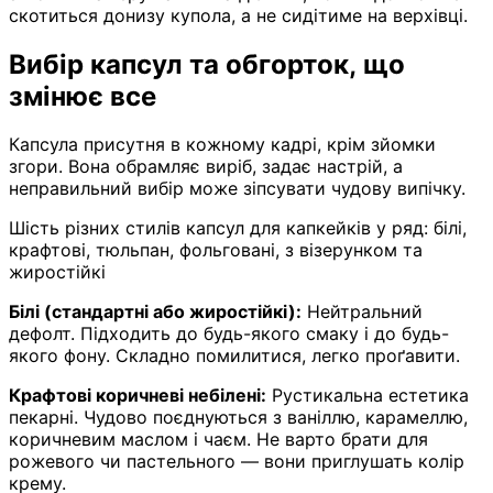
скотиться донизу купола, а не сидітиме на верхівці.
Вибір капсул та обгорток, що
змінює все
Капсула присутня в кожному кадрі, крім зйомки
згори. Вона обрамляє виріб, задає настрій, а
неправильний вибір може зіпсувати чудову випічку.
Шість різних стилів капсул для капкейків у ряд: білі,
крафтові, тюльпан, фольговані, з візерунком та
жиростійкі
Білі (стандартні або жиростійкі):
Нейтральний
дефолт. Підходить до будь-якого смаку і до будь-
якого фону. Складно помилитися, легко проґавити.
Крафтові коричневі небілені:
Рустикальна естетика
пекарні. Чудово поєднуються з ваніллю, карамеллю,
коричневим маслом і чаєм. Не варто брати для
рожевого чи пастельного — вони приглушать колір
крему.