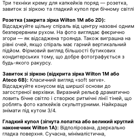
Три техніки крему для капкейків поряд — розетка,
завиток зі зіркою та гладкий купол при бічному світлі
Розетка (закрита зірка Wilton 1M або 2D):
Відсаджуйте щільну спіраль від центру назовні одним
безперервним рухом. На фото виглядає феєрично
згори — як відсаджена троянда. Також виграшна на
рівні очей, якщо спіраль має гарний вертикальний
підйом. Фірмовий вигляд більшості бутикових
кондитерських тому, що добре фотографується з
будь-якого ракурсу.
Завиток зі зіркою (відкрита зірка Wilton 1M або
Ateco 6B):
Класичний вигляд «soft serve».
Відсаджуйте конусом від ширшої основи до
загостреної верхівки. Виразний рельєф драматично
ловить бічне світло і створює ритмічні лінії тіней, що
роблять фото капкейків скульптурними. Найкраще
знімати під кутом 3/4.
Гладкий купол (зігнута лопатка або великий круглий
наконечник Wilton 1A):
Відполірована, дзеркально
гладка поверхня. Сучасна, мінімалістична,