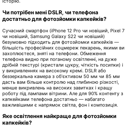
історію.
Чи потрібен мені DSLR, чи телефона
достатньо для фотозйомки капкейків?
Сучасний смартфон (iPhone 12 Pro чи новіший, Pixel 7
чи новіший, Samsung Galaxy S22 чи новіший)
безумовно підходить для фотозйомки капкейків —
більшість професійних соцмереж пекарень, якими ви
захоплюєтеся, зняті на телефони. Обмеження
телефона видно при поганому освітленні, на дуже
дрібній текстурі (кристали цукру, чіткість посипки) і
у викривленнях на високому кремі. DSLR або
беззеркальна камера з об'єктивом 50 мм чи 85 мм
дасть вам більше контролю над глибиною різкості,
менше викривлень на високих завитках і кращу
роботу під лампами вітрини. Але для 90% контенту з
капкейками телефона достатньо — набагато
важливішими є напрямок світла, фон і композиція.
Яке освітлення найкраще для фотозйомки
капкейків?