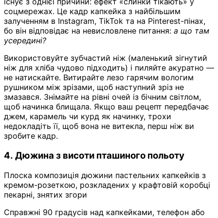
існує з однієї причини: ефект «слинки тікають» у
соцмережах. Це кадр капкейка з найбільшим
залученням в Instagram, TikTok та на Pinterest-пінах,
бо він відповідає на невисловлене питання:
а що там
усередині?
Використовуйте зубчастий ніж (маленький зігнутий
ніж для хліба чудово підходить) і пиляйте акуратно —
не натискайте. Витирайте лезо гарячим вологим
рушником між зрізами, щоб наступний зріз не
змазався. Знімайте на рівні очей із бічним світлом,
щоб начинка блищала. Якщо ваш рецепт передбачає
джем, карамель чи курд як начинку, трохи
недокладіть її, щоб вона не витекла, перш ніж ви
зробите кадр.
4. Дюжина з висоти пташиного польоту
Плоска композиція дюжини пастельних капкейків з
кремом-розеткою, розкладених у крафтовій коробці
пекарні, знятих згори
Справжні 90 градусів над капкейками, телефон або