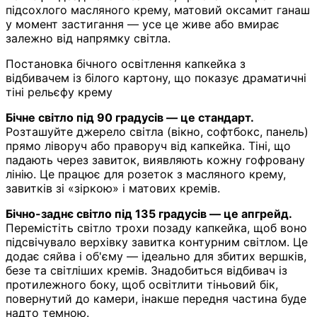
підсохлого масляного крему, матовий оксамит ганаш
у момент застигання — усе це живе або вмирає
залежно від напрямку світла.
Постановка бічного освітлення капкейка з
відбивачем із білого картону, що показує драматичні
тіні рельєфу крему
Бічне світло під 90 градусів — це стандарт.
Розташуйте джерело світла (вікно, софтбокс, панель)
прямо ліворуч або праворуч від капкейка. Тіні, що
падають через завиток, виявляють кожну гофровану
лінію. Це працює для розеток з масляного крему,
завитків зі «зіркою» і матових кремів.
Бічно-заднє світло під 135 градусів — це апгрейд.
Перемістіть світло трохи позаду капкейка, щоб воно
підсвічувало верхівку завитка контурним світлом. Це
додає сяйва і об'єму — ідеально для збитих вершків,
безе та світліших кремів. Знадобиться відбивач із
протилежного боку, щоб освітлити тіньовий бік,
повернутий до камери, інакше передня частина буде
надто темною.