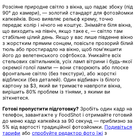
Розсіяне природне світло з вікна, що падає збоку (під
90° до камери), — золотий стандарт для фотозйомки
капкейків. Воно виявляє рельєф крему, точно
передає колір і нічого не коштує. Знімайте біля вікна,
що виходить на північ, якщо таке є, — світло там
стабільне цілий день. Якщо у вас лише південне вікно
з жорстким прямим сонцем, повісьте прозорий білий
тюль або простирадло на вікно, щоб пом'якшити
його до велетенського софтбокса. Уникайте всіх
стельових світильників, усіх ламп вітрини і будь-якої
окремої голої лампи — вони створюють або плоске
фронтальне світло (без текстури), або жорсткі
відблиски (без деталей). Один відбивач із білого
картону за $3, який ви тримаєте навпроти вікна,
вирішить 80% проблем із тінями, з якими ви
зіткнетеся.
Готові пропустити підготовку?
Зробіть один кадр на
телефон, завантажте у FoodShot і отримайте готовий
до меню кадр капкейка за 90 секунд — приблизно за
5% від вартості традиційної фотозйомки.
Подивіться
тарифи
або
спробуйте редактор фото їжі
з