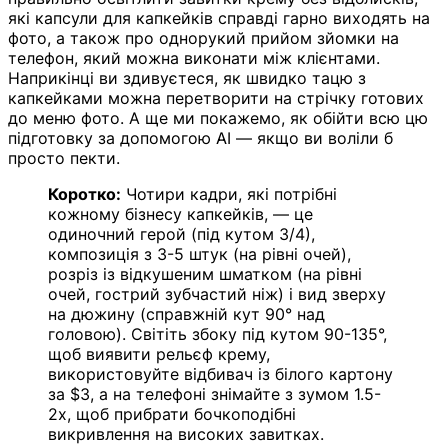
які капсули для капкейків справді гарно виходять на
фото, а також про однорукий прийом зйомки на
телефон, який можна виконати між клієнтами.
Наприкінці ви здивуєтеся, як швидко тацю з
капкейками можна перетворити на стрічку готових
до меню фото. А ще ми покажемо, як обійти всю цю
підготовку за допомогою AI — якщо ви воліли б
просто пекти.
Коротко:
Чотири кадри, які потрібні
кожному бізнесу капкейків, — це
одиночний герой (під кутом 3/4),
композиція з 3-5 штук (на рівні очей),
розріз із відкушеним шматком (на рівні
очей, гострий зубчастий ніж) і вид зверху
на дюжину (справжній кут 90° над
головою). Світіть збоку під кутом 90-135°,
щоб виявити рельєф крему,
використовуйте відбивач із білого картону
за $3, а на телефоні знімайте з зумом 1.5-
2x, щоб прибрати бочкоподібні
викривлення на високих завитках.