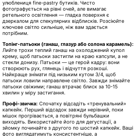
улюблениця fine-pastry бутиків. Чисто
фотографується на рівні очей, але вимагає
ретельного освітлення — гладка поверхня є
дзеркалом для спекулярних відблисків. Розсіюйте
ключове світло сильніше, ніж вам здається
потрібним.
Топінг-патьоки (ганаш, глазур або солона карамель):
Лийте трохи теплий ганаш на охолоджений купол
крему, щоб патьоки застигли на краю капсули, а не
стекли донизу. Патьоки — це герой кадру: вони
створюють рух, глянець і відчуття розкоші.
Найкраще знімати під низьким кутом 3/4, щоб
патьоки ловили направлене світло. Завжди знімайте
патьоки свіжими; ганаш втрачає блиск за 10-15
хвилин у міру застигання.
Профі-звичка:
Спочатку відсадіть «тренувальний»
капкейк. Перший відсадок завжди нерівний, поки
мішок прогрівається, а повітряні бульбашки
виходять. Використайте його для дегустації, а
зйомку починайте з другого по шостий капкейк. Ваші
фото виглядатимуть консистентніше, а