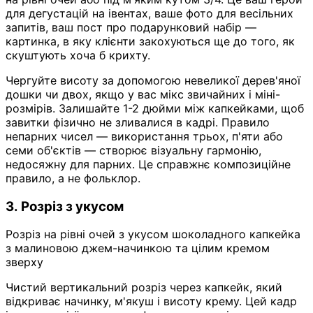
для дегустацій на івентах, ваше фото для весільних
запитів, ваш пост про подарунковий набір —
картинка, в яку клієнти закохуються ще до того, як
скуштують хоча б крихту.
Чергуйте висоту за допомогою невеликої дерев'яної
дошки чи двох, якщо у вас мікс звичайних і міні-
розмірів. Залишайте 1-2 дюйми між капкейками, щоб
завитки фізично не зливалися в кадрі. Правило
непарних чисел — використання трьох, п'яти або
семи об'єктів — створює візуальну гармонію,
недосяжну для парних. Це справжнє композиційне
правило, а не фольклор.
3. Розріз з укусом
Розріз на рівні очей з укусом шоколадного капкейка
з малиновою джем-начинкою та цілим кремом
зверху
Чистий вертикальний розріз через капкейк, який
відкриває начинку, м'якуш і висоту крему. Цей кадр