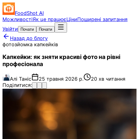
FoodShot AI
Можливості
Як це працює
Ціни
Поширені запитання
Увійти
Почати
Почати
Назад до блогу
фотозйомка капкейків
Капкейки: як зняти красиві фото на рівні
професіонала
Алі Таніс
25 травня 2026 р.
20 хв читання
Поділитися: