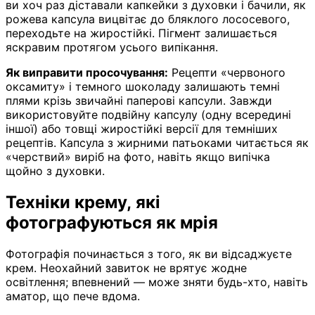
ви хоч раз діставали капкейки з духовки і бачили, як
рожева капсула вицвітає до бляклого лососевого,
переходьте на жиростійкі. Пігмент залишається
яскравим протягом усього випікання.
Як виправити просочування:
Рецепти «червоного
оксамиту» і темного шоколаду залишають темні
плями крізь звичайні паперові капсули. Завжди
використовуйте подвійну капсулу (одну всередині
іншої) або товщі жиростійкі версії для темніших
рецептів. Капсула з жирними патьоками читається як
«черствий» виріб на фото, навіть якщо випічка
щойно з духовки.
Техніки крему, які
фотографуються як мрія
Фотографія починається з того, як ви відсаджуєте
крем. Неохайний завиток не врятує жодне
освітлення; впевнений — може зняти будь-хто, навіть
аматор, що пече вдома.