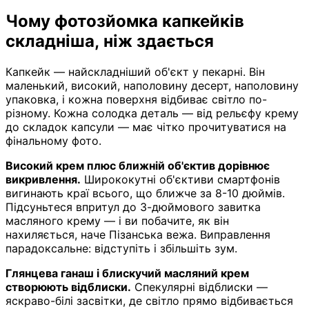
Чому фотозйомка капкейків
складніша, ніж здається
Капкейк — найскладніший об'єкт у пекарні. Він
маленький, високий, наполовину десерт, наполовину
упаковка, і кожна поверхня відбиває світло по-
різному. Кожна солодка деталь — від рельєфу крему
до складок капсули — має чітко прочитуватися на
фінальному фото.
Високий крем плюс ближній об'єктив дорівнює
викривлення.
Ширококутні об'єктиви смартфонів
вигинають краї всього, що ближче за 8-10 дюймів.
Підсуньтеся впритул до 3-дюймового завитка
масляного крему — і ви побачите, як він
нахиляється, наче Пізанська вежа. Виправлення
парадоксальне: відступіть і збільшіть зум.
Глянцева ганаш і блискучий масляний крем
створюють відблиски.
Спекулярні відблиски —
яскраво-білі засвітки, де світло прямо відбивається