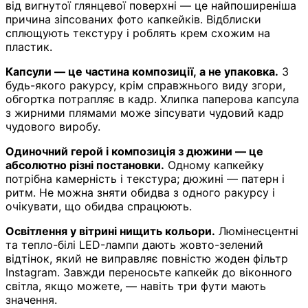
від вигнутої глянцевої поверхні — це найпоширеніша
причина зіпсованих фото капкейків. Відблиски
сплющують текстуру і роблять крем схожим на
пластик.
Капсули — це частина композиції, а не упаковка.
З
будь-якого ракурсу, крім справжнього виду згори,
обгортка потрапляє в кадр. Хлипка паперова капсула
з жирними плямами може зіпсувати чудовий кадр
чудового виробу.
Одиночний герой і композиція з дюжини — це
абсолютно різні постановки.
Одному капкейку
потрібна камерність і текстура; дюжині — патерн і
ритм. Не можна зняти обидва з одного ракурсу і
очікувати, що обидва спрацюють.
Освітлення у вітрині нищить кольори.
Люмінесцентні
та тепло-білі LED-лампи дають жовто-зелений
відтінок, який не виправляє повністю жоден фільтр
Instagram. Завжди переносьте капкейк до віконного
світла, якщо можете, — навіть три фути мають
значення.