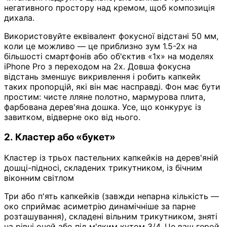
негативного простору над кремом, щоб композиція
дихала.
Використовуйте еквівалент фокусної відстані 50 мм,
коли це можливо — це приблизно зум 1.5-2x на
більшості смартфонів або об'єктив «1x» на моделях
iPhone Pro з переходом на 2x. Довша фокусна
відстань зменшує викривлення і робить капкейк
таких пропорцій, які він має насправді. Фон має бути
простим: чисте лляне полотно, мармурова плита,
фарбована дерев'яна дошка. Усе, що конкурує із
завитком, відверне око від нього.
2. Кластер або «букет»
Кластер із трьох пастельних капкейків на дерев'яній
дошці-підносі, складених трикутником, із бічним
віконним світлом
Три або п'ять капкейків (завжди непарна кількість —
око сприймає асиметрію динамічніше за парне
розташування), складені вільним трикутником, зняті
на рівні очей або під м'яким кутом 3/4. Це ваш герой