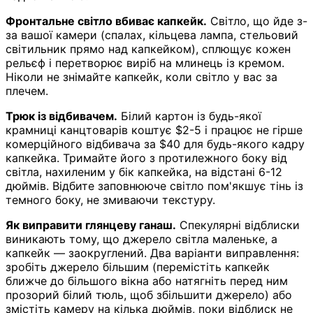
Фронтальне світло вбиває капкейк.
Світло, що йде з-
за вашої камери (спалах, кільцева лампа, стельовий
світильник прямо над капкейком), сплющує кожен
рельєф і перетворює виріб на млинець із кремом.
Ніколи не знімайте капкейк, коли світло у вас за
плечем.
Трюк із відбивачем.
Білий картон із будь-якої
крамниці канцтоварів коштує $2-5 і працює не гірше
комерційного відбивача за $40 для будь-якого кадру
капкейка. Тримайте його з протилежного боку від
світла, нахиленим у бік капкейка, на відстані 6-12
дюймів. Відбите заповнююче світло пом'якшує тінь із
темного боку, не змиваючи текстуру.
Як виправити глянцеву ганаш.
Спекулярні відблиски
виникають тому, що джерело світла маленьке, а
капкейк — заокруглений. Два варіанти виправлення:
зробіть джерело більшим (перемістіть капкейк
ближче до більшого вікна або натягніть перед ним
прозорий білий тюль, щоб збільшити джерело) або
змістіть камеру на кілька дюймів, поки відблиск не