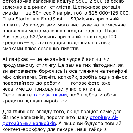
фотозйомка капкейків коштує $500-2 500 за сесію
залежно від ринку і стиліста. Щотижнева ротація
смаків — це 50+ сесій на рік, тобто $25 000-125 000.
План Starter від FoodShot — $9/місяць при річній
оплаті з 25 кредитами, чого вистачає на щомісячне
оновлення меню маленької кондитерської. План
Business за $27/місяць при річній оплаті дає 100
кредитів — достатньо для щоденних постів зі
смаками плюс сезонних пивотів.
AI-лайфхак — це не заміна чудовій випічці чи
продуманому стилінгу. Це заміна тих півгодини, які
ви витрачаєте, борючись із освітленням на телефоні
між клієнтами. Спечіть капкейк, зробіть один знімок,
повертайтеся до роботи — і готове фото вже
чекатиме до приходу наступного клієнта.
Перегляньте
тарифні плани
, щоб підібрати обсяг
кредитів під ваш виробіток.
Для глибшого огляду того, як це працює саме для
бізнесу капкейків, перегляньте нашу
сторінку AI-
фотозйомки капкейків
. А якщо ви будуєте повний
контент-воркфлоу для пекарні, наші гайди з