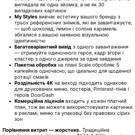
виглядала як одна зйомка, а не як 30
випадкових картинок
My Styles
вивчає естетику вашого бренду з
трьох референсних знімків, які ви завантажуєте,
— щоб шоколад, лимон і солона карамель
збігалися з вашою наявною візуальною
ідентичністю
Багатоваріантний вивід
з одного завантаження
— отримуйте одиночного героя, кадр згори і
кластер з одного джерела за одне завдання
Пакетна обробка
на плані Scale обробляє 5
капкейків одночасно, що ідеально для щоденної
ротації смаків
Роздільність 4K
на виході підходить однаково
для друкованих меню, постерів, Pinterest-пінів і
героїв DoorDash
Комерційна ліцензія
входить у кожен платний
план, тож ви можете використовувати картинки
в рекламі, меню та упаковці без правових сірих
зон
Порівняння витрат — жорстоке.
Традиційна