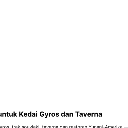
ntuk Kedai Gyros dan Taverna
yros, trak souvlaki, taverna dan restoran Yunani-Amerika 