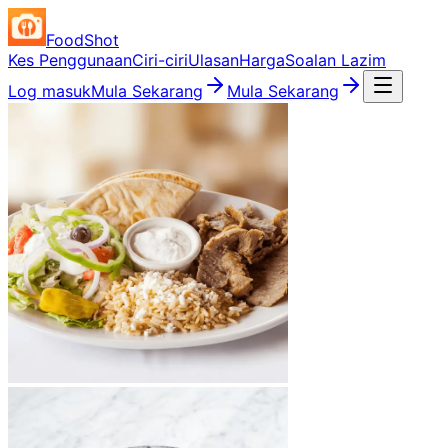
FoodShot
Kes Penggunaan
Ciri-ciri
Ulasan
Harga
Soalan Lazim
Log masuk
Mula Sekarang
Mula Sekarang