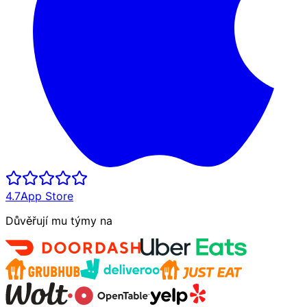
4.7
App Store
Důvěřují mu týmy na