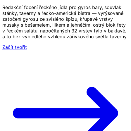
Redakční focení řeckého jídla pro gyros bary, souvlaki
stánky, taverny a řecko-americká bistra — vyrýsované
zatočení gyrosu ze svislého špízu, křupavé vrstvy
musaky s bešamelem, lilkem a jehněčím, ostrý blok fety
v řeckém salátu, napočítaných 32 vrstev fylo v baklavě,
a to bez vybledlého vzhledu zářivkového světla taverny.
Začít tvořit