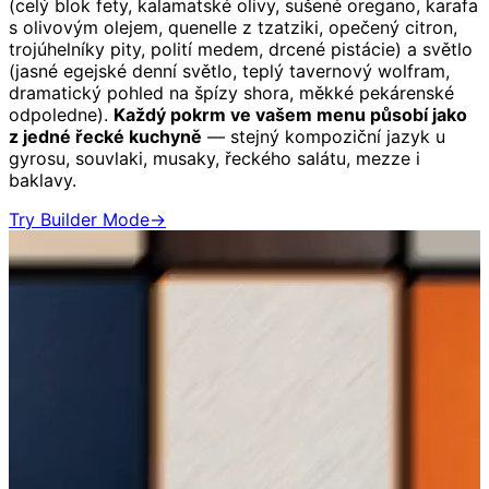
(celý blok fety, kalamatské olivy, sušené oregano, karafa
s olivovým olejem, quenelle z tzatziki, opečený citron,
trojúhelníky pity, polití medem, drcené pistácie) a světlo
(jasné egejské denní světlo, teplý tavernový wolfram,
dramatický pohled na špízy shora, měkké pekárenské
odpoledne).
Každý pokrm ve vašem menu působí jako
z jedné řecké kuchyně
— stejný kompoziční jazyk u
gyrosu, souvlaki, musaky, řeckého salátu, mezze i
baklavy.
Try Builder Mode
→