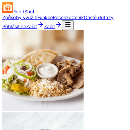
FoodShot
Způsoby využití
Funkce
Recenze
Ceník
Časté dotazy
Přihlásit se
Začít
Začít