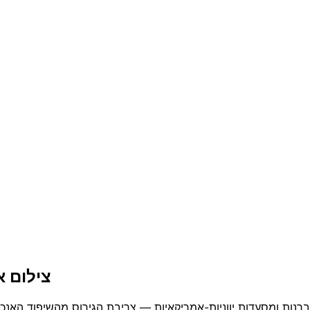
צילום א
קי, טברנות ומסעדות יווניות-אמריקאיות — צריבת הגירוס מהשיפוד 