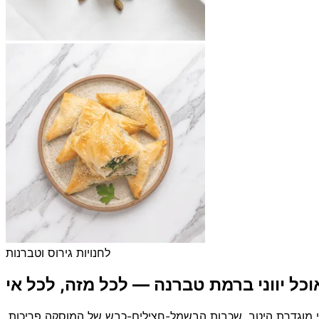
לחנויות גירוס וטברנות
וכל יווני ברמת טברנה — לכל מזה, לכל אי
האנכי מוגדרת היטב, שכבות הבשמל-חצילים-כבש של המוסקה פריכות,