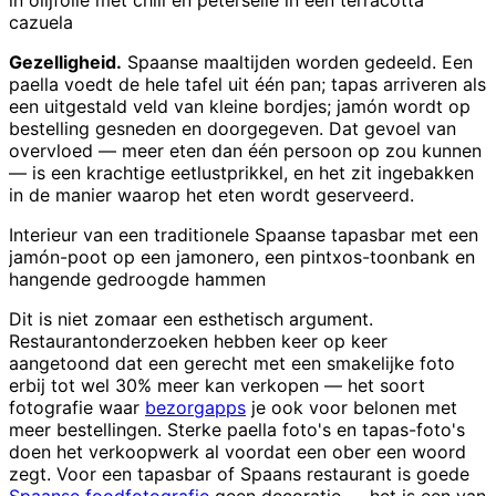
in olijfolie met chili en peterselie in een terracotta
cazuela
Gezelligheid.
Spaanse maaltijden worden gedeeld. Een
paella voedt de hele tafel uit één pan; tapas arriveren als
een uitgestald veld van kleine bordjes; jamón wordt op
bestelling gesneden en doorgegeven. Dat gevoel van
overvloed — meer eten dan één persoon op zou kunnen
— is een krachtige eetlustprikkel, en het zit ingebakken
in de manier waarop het eten wordt geserveerd.
Interieur van een traditionele Spaanse tapasbar met een
jamón-poot op een jamonero, een pintxos-toonbank en
hangende gedroogde hammen
Dit is niet zomaar een esthetisch argument.
Restaurantonderzoeken hebben keer op keer
aangetoond dat een gerecht met een smakelijke foto
erbij tot wel 30% meer kan verkopen — het soort
fotografie waar
bezorgapps
je ook voor belonen met
meer bestellingen. Sterke paella foto's en tapas-foto's
doen het verkoopwerk al voordat een ober een woord
zegt. Voor een tapasbar of Spaans restaurant is goede