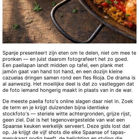
Spanje presenteert zijn eten om te delen, niet om mee te
pronken — en juist daarom fotografeert het zo goed.
Een paellapan landt midden op tafel, een plank met
jamón gaat van hand tot hand, en een dozijn kleine
cazuelas dringen samen rond een fles Rioja. De drama is
al aanwezig. Het moeilijke deel is dat zo vastleggen dat
de foto iemand hongerig maakt in plaats van in de war.
De meeste paella foto's online slagen daar niet in. Zoek
de term en je krijgt duizenden bijna identieke
stockfoto's — steriele witte achtergronden, grijze rijst,
geen ziel. Dat is het tegenovergestelde van wat een
Spaanse keuken werkelijk serveert. Deze gids lost dat
op. Je krijgt de vijf shots die elke Spaanse of tapas-
menukaart nodig heeft, de belichting en styling die