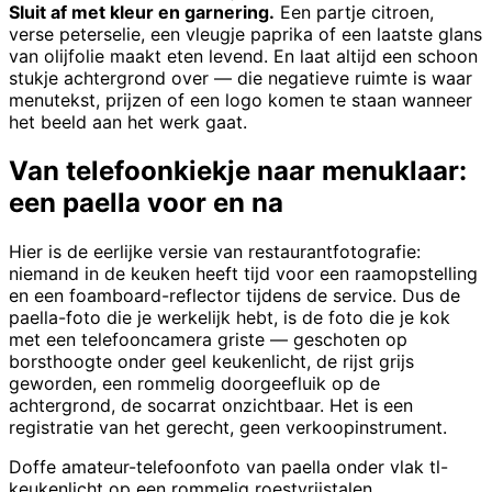
Sluit af met kleur en garnering.
Een partje citroen,
verse peterselie, een vleugje paprika of een laatste glans
van olijfolie maakt eten levend. En laat altijd een schoon
stukje achtergrond over — die negatieve ruimte is waar
menutekst, prijzen of een logo komen te staan wanneer
het beeld aan het werk gaat.
Van telefoonkiekje naar menuklaar:
een paella voor en na
Hier is de eerlijke versie van restaurantfotografie:
niemand in de keuken heeft tijd voor een raamopstelling
en een foamboard-reflector tijdens de service. Dus de
paella-foto die je werkelijk hebt, is de foto die je kok
met een telefooncamera griste — geschoten op
borsthoogte onder geel keukenlicht, de rijst grijs
geworden, een rommelig doorgeefluik op de
achtergrond, de socarrat onzichtbaar. Het is een
registratie van het gerecht, geen verkoopinstrument.
Doffe amateur-telefoonfoto van paella onder vlak tl-
keukenlicht op een rommelig roestvrijstalen