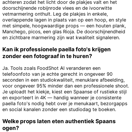
achteren zodat het licht door de plakjes valt en het
doorschijnende robijnrode vlees en de ivoorwitte
vetmarmering onthult. Leg de plakjes in enkele,
overlappende lagen in plaats van op een hoop, en style
met simpele, hoogwaardige props — een houten plank,
Manchego, picos, een glas Rioja. De doorschijnendheid
en zichtbare marmering zijn wat kwaliteit signaleren.
Kan ik professionele paella foto's krijgen
zonder een fotograaf in te huren?
Ja. Tools zoals FoodShot AI veranderen een
telefoonfoto van je echte gerecht in ongeveer 90
seconden in een studiokwaliteit, menuklare afbeelding,
voor ongeveer 95% minder dan een professionele shoot.
Je uploadt het kiekje, kiest een Spaanse of rustieke stijl
en exporteert in 4K — handig wanneer je consistente
paella foto's nodig hebt over je menukaart, bezorgapps
en social kanalen zonder een studiodag te boeken.
Welke props laten eten authentiek Spaans
ogen?