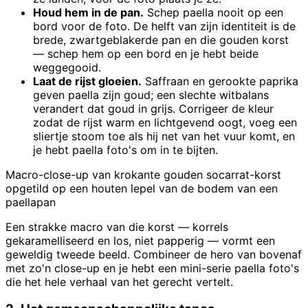
Houd hem in de pan.
Schep paella nooit op een
bord voor de foto. De helft van zijn identiteit is de
brede, zwartgeblakerde pan en die gouden korst
— schep hem op een bord en je hebt beide
weggegooid.
Laat de rijst gloeien.
Saffraan en gerookte paprika
geven paella zijn goud; een slechte witbalans
verandert dat goud in grijs. Corrigeer de kleur
zodat de rijst warm en lichtgevend oogt, voeg een
sliertje stoom toe als hij net van het vuur komt, en
je hebt paella foto's om in te bijten.
Macro-close-up van krokante gouden socarrat-korst
opgetild op een houten lepel van de bodem van een
paellapan
Een strakke macro van die korst — korrels
gekaramelliseerd en los, niet papperig — vormt een
geweldig tweede beeld. Combineer de hero van bovenaf
met zo'n close-up en je hebt een mini-serie paella foto's
die het hele verhaal van het gerecht vertelt.