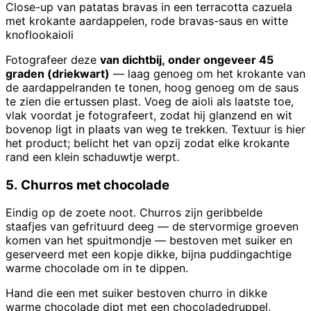
Close-up van patatas bravas in een terracotta cazuela
met krokante aardappelen, rode bravas-saus en witte
knoflookaioli
Fotografeer deze
van dichtbij, onder ongeveer 45
graden (driekwart)
— laag genoeg om het krokante van
de aardappelranden te tonen, hoog genoeg om de saus
te zien die ertussen plast. Voeg de aioli als laatste toe,
vlak voordat je fotografeert, zodat hij glanzend en wit
bovenop ligt in plaats van weg te trekken. Textuur is hier
het product; belicht het van opzij zodat elke krokante
rand een klein schaduwtje werpt.
5. Churros met chocolade
Eindig op de zoete noot. Churros zijn geribbelde
staafjes van gefrituurd deeg — de stervormige groeven
komen van het spuitmondje — bestoven met suiker en
geserveerd met een kopje dikke, bijna puddingachtige
warme chocolade om in te dippen.
Hand die een met suiker bestoven churro in dikke
warme chocolade dipt met een chocoladedruppel,