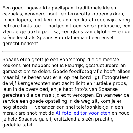
Een goed ingewerkte paellapan, traditionele kleien
cazuelas, verweerd hout- en terracotta-oppervlakken,
linnen lopers, mat keramiek en een karaf rode wijn. Voeg
eetbare hints toe — partjes citroen, verse peterselie, een
vleugje gerookte paprika, een glans van olijfolie — en de
scène leest als Spaans voordat iemand een enkel
gerecht herkent.
Spaans eten geeft je een voorsprong die de meeste
keukens niet hebben: het is kleurrijk, gestructureerd en
gemaakt om te delen. Goede foodfotografie hoeft alleen
maar bij te benen wat er al op het bord ligt. Fotografeer
de vijf kerngerechten met zacht licht en rustieke props,
leun in de overvloed, en je hebt foto's van Spaanse
gerechten die de maaltijd echt verkopen. En wanneer de
service een goede opstelling in de weg zit, kom je er
nog steeds — verander een snel telefoonkiekje in een
menuklare shot met de
AI-foto-editor voor eten
en houd
je hele Spaanse galerij eruitziend als één prachtig
gedekte tafel.