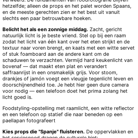
hetzelfde; alleen de props en het palet worden Spaans,
en de meeste gerechten zien er het best uit vanuit
slechts een paar betrouwbare hoeken.
Belicht het als een zonnige middag.
Zacht, gericht
natuurlijk licht is je beste vriend. Stel op bij een raam
zodat het licht van één kant over het eten strijkt en de
textuur naar voren brengt, en kaats met een witte servet
of stuk foamboard aan de andere kant om de
schaduwen te verzachten. Vermijd hard keukenlicht van
bovenaf — dat maakt eten plat en verandert
saffraanrijst in een onsmakelijk grijs. Voor stoom,
drankjes of jamón voegt een vleugje tegenlicht leven en
doorschijnendheid toe. Je hebt hier geen dure camera
voor nodig — een telefoon doet het prima zolang het
licht goed is.
Foodstyling-opstelling met raamlicht, een witte reflector
en een telefoon op statief die naar beneden op een
paellapan fotografeert
Kies props die "Spanje" fluisteren.
De oppervlakken en
het serviesgoed dragen de culturele hint: