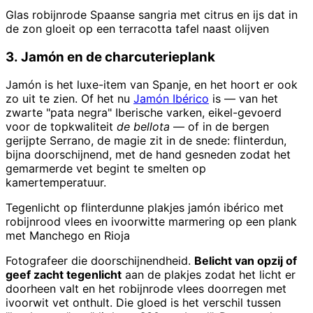
Glas robijnrode Spaanse sangria met citrus en ijs dat in
de zon gloeit op een terracotta tafel naast olijven
3. Jamón en de charcuterieplank
Jamón is het luxe-item van Spanje, en het hoort er ook
zo uit te zien. Of het nu
Jamón Ibérico
is — van het
zwarte "pata negra" Iberische varken, eikel-gevoerd
voor de topkwaliteit
de bellota
— of in de bergen
gerijpte Serrano, de magie zit in de snede: flinterdun,
bijna doorschijnend, met de hand gesneden zodat het
gemarmerde vet begint te smelten op
kamertemperatuur.
Tegenlicht op flinterdunne plakjes jamón ibérico met
robijnrood vlees en ivoorwitte marmering op een plank
met Manchego en Rioja
Fotografeer die doorschijnendheid.
Belicht van opzij of
geef zacht tegenlicht
aan de plakjes zodat het licht er
doorheen valt en het robijnrode vlees doorregen met
ivoorwit vet onthult. Die gloed is het verschil tussen