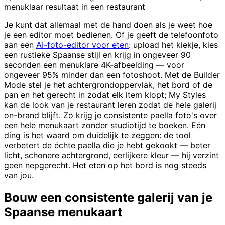
menuklaar resultaat in een restaurant
Je kunt dat allemaal met de hand doen als je weet hoe
je een editor moet bedienen. Of je geeft de telefoonfoto
aan een
AI-foto-editor voor eten
: upload het kiekje, kies
een rustieke Spaanse stijl en krijg in ongeveer 90
seconden een menuklare 4K-afbeelding — voor
ongeveer 95% minder dan een fotoshoot. Met de Builder
Mode stel je het achtergrondoppervlak, het bord of de
pan en het gerecht in zodat elk item klopt; My Styles
kan de look van je restaurant leren zodat de hele galerij
on-brand blijft. Zo krijg je consistente paella foto's over
een hele menukaart zonder studiotijd te boeken. Eén
ding is het waard om duidelijk te zeggen: de tool
verbetert de échte paella die je hebt gekookt — beter
licht, schonere achtergrond, eerlijkere kleur — hij verzint
geen nepgerecht. Het eten op het bord is nog steeds
van jou.
Bouw een consistente galerij van je
Spaanse menukaart