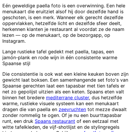
Eén geweldige paella foto is een overwinning. Een hele
menukaart die eruitziet alsof hij door dezelfde hand is
geschoten, is een merk. Wanneer elk gerecht dezelfde
oppervlakken, hetzelfde licht en dezelfde sfeer deelt,
herkennen klanten je restaurant al voordat ze de naam
lezen — op de menukaart, op de bezorgapp, op
Instagram.
Lange rustieke tafel gedekt met paella, tapas, een
jamón-plank en rode wijn in één consistente warme
Spaanse stijl
Die consistentie is ook wat een kleine keuken boven zijn
gewicht laat boksen. Een samenhangende set foto's van
Spaanse gerechten laat een tapasbar met tien tafels er
net zo gepolijst uitzien als een keten. Spaans eten valt
binnen het bredere
mediterrane cluster
, dus hetzelfde
warme, rustieke visuele systeem kan een menukaart
dragen die van paella en
zeevruchten
tot mezze dwaalt
zonder rommelig te ogen. Of je nu een buurttapasbar
runt, een druk
Spaans restaurant
of een eetzaal met
witte tafelkleden, de vijf-shotlijst en de stylingregels