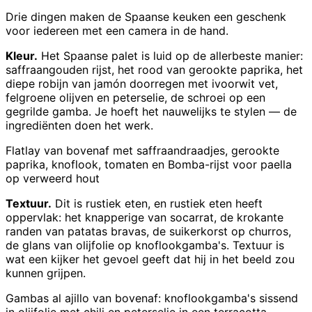
Drie dingen maken de Spaanse keuken een geschenk
voor iedereen met een camera in de hand.
Kleur.
Het Spaanse palet is luid op de allerbeste manier:
saffraangouden rijst, het rood van gerookte paprika, het
diepe robijn van jamón doorregen met ivoorwit vet,
felgroene olijven en peterselie, de schroei op een
gegrilde gamba. Je hoeft het nauwelijks te stylen — de
ingrediënten doen het werk.
Flatlay van bovenaf met saffraandraadjes, gerookte
paprika, knoflook, tomaten en Bomba-rijst voor paella
op verweerd hout
Textuur.
Dit is rustiek eten, en rustiek eten heeft
oppervlak: het knapperige van socarrat, de krokante
randen van patatas bravas, de suikerkorst op churros,
de glans van olijfolie op knoflookgamba's. Textuur is
wat een kijker het gevoel geeft dat hij in het beeld zou
kunnen grijpen.
Gambas al ajillo van bovenaf: knoflookgamba's sissend