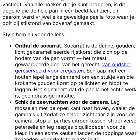
vastlegt. Van alle hoeken die je kunt proberen, is dit
degene die de hele pan in één beeld laat zien, en
daarom werd vrijwel elke geweldige paella foto waar je
ooit bij stilstond van bovenaf gemaakt.
Style hem nu voor de lens:
Onthul de socarrat.
Socarrat is de dunne, gouden,
licht gekaramelliseerde rijstkorst die zich op de
bodem van de pan vormt — het meest
gewaardeerde deel van het gerecht,
van oudsher
gereserveerd voor eregasten
. Schraap met een
houten lepel langs één rand om een stukje van die
krokante gouden korst op te lichten en bloot te
leggen. Het signaleert dat de paella het echte werk
is, geen drassige imitatie.
Schik de zeevruchten voor de camera.
Leg
mosselen met de open kant naar boven, waaier de
gamba's uit zodat ze helder zichtbaar zijn voor de
camera, stop er partjes citroen tussen, strooi verse
peterselie en leg reepjes piquillopeper voor de
kleur. In een echte keuken landen de toppings waar
ze landen; voor de foto plaats je ze.