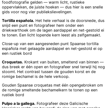
foodfotografie gelden — warm licht, rustieke
oppervlakken, de juiste hoeken — dus hier is een snelle
gids voor nog vier publiekslievelingen.
Tortilla española.
Het hele verhaal is de doorsnede, dus
snijd een punt en fotografeer hem onder een
driekwarthoek om de lagen aardappel en net-gestold ei
te tonen. Een licht lopende kern leest als zelfgemaakt.
Close-up van een aangesneden punt Spaanse tortilla
española met gelaagde aardappel en net-gestold ei op
een rustiek bord
Croquetas.
Krokant van buiten, smeltend van binnen —
dus breek er één open en fotografeer snel terwijl hij nog
stoomt. Het contrast tussen de gouden korst en de
romige bechamel is de hele verkoop.
Gouden Spaanse croquetas met één opengebroken om
de romige smeltende bechamelkern te tonen op een
rustiek bord
Pulpo a la gallega.
Fotografeer deze Galicische