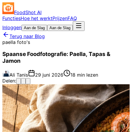
FoodShot AI
Functies
Hoe het werkt
Prijzen
FAQ
Inloggen
Aan de Slag
Aan de Slag
Terug naar Blog
paella foto's
Spaanse Foodfotografie: Paella, Tapas &
Jamon
Ali Tanis
29 juni 2026
18 min lezen
Delen: