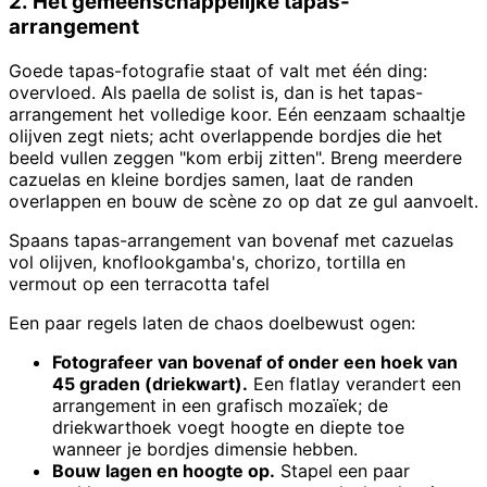
2. Het gemeenschappelijke tapas-
arrangement
Goede tapas-fotografie staat of valt met één ding:
overvloed. Als paella de solist is, dan is het tapas-
arrangement het volledige koor. Eén eenzaam schaaltje
olijven zegt niets; acht overlappende bordjes die het
beeld vullen zeggen "kom erbij zitten". Breng meerdere
cazuelas en kleine bordjes samen, laat de randen
overlappen en bouw de scène zo op dat ze gul aanvoelt.
Spaans tapas-arrangement van bovenaf met cazuelas
vol olijven, knoflookgamba's, chorizo, tortilla en
vermout op een terracotta tafel
Een paar regels laten de chaos doelbewust ogen:
Fotografeer van bovenaf of onder een hoek van
45 graden (driekwart).
Een flatlay verandert een
arrangement in een grafisch mozaïek; de
driekwarthoek voegt hoogte en diepte toe
wanneer je bordjes dimensie hebben.
Bouw lagen en hoogte op.
Stapel een paar