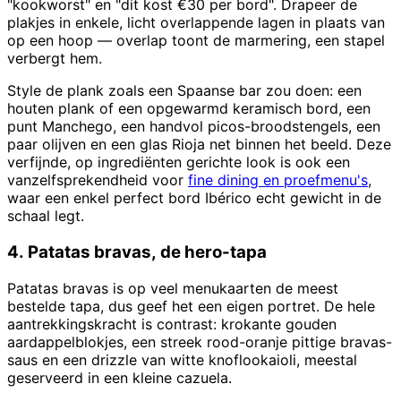
"kookworst" en "dit kost €30 per bord". Drapeer de
plakjes in enkele, licht overlappende lagen in plaats van
op een hoop — overlap toont de marmering, een stapel
verbergt hem.
Style de plank zoals een Spaanse bar zou doen: een
houten plank of een opgewarmd keramisch bord, een
punt Manchego, een handvol picos-broodstengels, een
paar olijven en een glas Rioja net binnen het beeld. Deze
verfijnde, op ingrediënten gerichte look is ook een
vanzelfsprekendheid voor
fine dining en proefmenu's
,
waar een enkel perfect bord Ibérico echt gewicht in de
schaal legt.
4. Patatas bravas, de hero-tapa
Patatas bravas is op veel menukaarten de meest
bestelde tapa, dus geef het een eigen portret. De hele
aantrekkingskracht is contrast: krokante gouden
aardappelblokjes, een streek rood-oranje pittige bravas-
saus en een drizzle van witte knoflookaioli, meestal
geserveerd in een kleine cazuela.