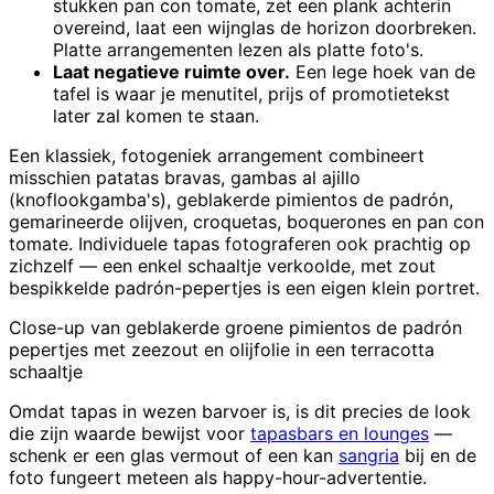
stukken pan con tomate, zet een plank achterin
overeind, laat een wijnglas de horizon doorbreken.
Platte arrangementen lezen als platte foto's.
Laat negatieve ruimte over.
Een lege hoek van de
tafel is waar je menutitel, prijs of promotietekst
later zal komen te staan.
Een klassiek, fotogeniek arrangement combineert
misschien patatas bravas, gambas al ajillo
(knoflookgamba's), geblakerde pimientos de padrón,
gemarineerde olijven, croquetas, boquerones en pan con
tomate. Individuele tapas fotograferen ook prachtig op
zichzelf — een enkel schaaltje verkoolde, met zout
bespikkelde padrón-pepertjes is een eigen klein portret.
Close-up van geblakerde groene pimientos de padrón
pepertjes met zeezout en olijfolie in een terracotta
schaaltje
Omdat tapas in wezen barvoer is, is dit precies de look
die zijn waarde bewijst voor
tapasbars en lounges
—
schenk er een glas vermout of een kan
sangria
bij en de
foto fungeert meteen als happy-hour-advertentie.