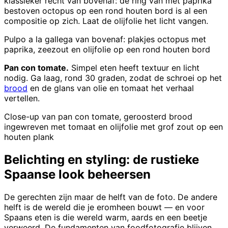
klassieker recht van bovenaf: de ring van met paprika
bestoven octopus op een rond houten bord is al een
compositie op zich. Laat de olijfolie het licht vangen.
Pulpo a la gallega van bovenaf: plakjes octopus met
paprika, zeezout en olijfolie op een rond houten bord
Pan con tomate.
Simpel eten heeft textuur en licht
nodig. Ga laag, rond 30 graden, zodat de schroei op het
brood
en de glans van olie en tomaat het verhaal
vertellen.
Close-up van pan con tomate, geroosterd brood
ingewreven met tomaat en olijfolie met grof zout op een
houten plank
Belichting en styling: de rustieke
Spaanse look beheersen
De gerechten zijn maar de helft van de foto. De andere
helft is de wereld die je eromheen bouwt — en voor
Spaans eten is die wereld warm, aards en een beetje
verweerd. De fundamenten van foodfotografie blijven