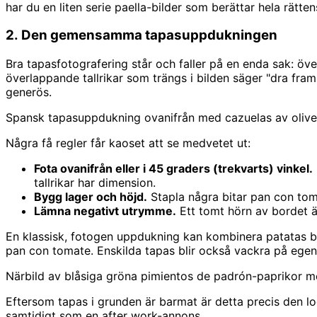
har du en liten serie paella-bilder som berättar hela rättens
2. Den gemensamma tapasuppdukningen
Bra tapasfotografering står och faller på en enda sak: öv
överlappande tallrikar som trängs i bilden säger "dra fra
generös.
Spansk tapasuppdukning ovanifrån med cazuelas av oliver, 
Några få regler får kaoset att se medvetet ut:
Fota ovanifrån eller i 45 graders (trekvarts) vinkel.
tallrikar har dimension.
Bygg lager och höjd.
Stapla några bitar pan con toma
Lämna negativt utrymme.
Ett tomt hörn av bordet är
En klassisk, fotogen uppdukning kan kombinera patatas br
pan con tomate. Enskilda tapas blir också vackra på egen 
Närbild av blåsiga gröna pimientos de padrón-paprikor med
Eftersom tapas i grunden är barmat är detta precis den l
samtidigt som en after work-annons.