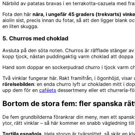
Närbild av patatas bravas i en terrakotta-cazuela med fras
Fota den här
nära, i ungefär 45 graders (trekvarts) vinke
aiolin sist, precis innan du fotar, så att den ligger blank o
en liten skugga.
5. Churros med choklad
Avsluta på den söta noten. Churros är räfflade stänger 
kopp tjock, nästan pudding­aktig varm choklad att doppa i
Hand som doppar en sockerpudrad churro i tjock varm ch
Två vinklar fungerar här. Rakt framifrån, i ögonhöjd, visa
rörelse­bilden
: en enda churro lyft ur chokladen mitt i do
upp dem för en
caféets
dessertmeny eller ett churrería-fö
Bortom de stora fem: fler spanska rätt
De fem grundbilderna förankrar din meny, men ett spanskt 
ytor, rätt vinklar – så här kommer en snabb vägledning till f
Tortilla española.
Hela storyn är tvärsnittet, så skär en kl