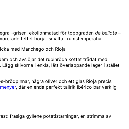
negra"-grisen, ekollonmatad för toppgraden
de bellota
–
morerade fettet börjar smälta i rumstemperatur.
bricka med Manchego och Rioja
dem och avslöjar det rubinröda köttet trådat med
 Lägg skivorna i enkla, lätt överlappande lager i stället
s-brödpinnar, några oliver och ett glas Rioja precis
smenyer
, där en enda perfekt tallrik Ibérico bär verklig
st: frasiga gyllene potatistärningar, en strimma av