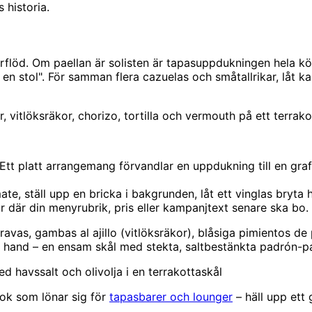
 historia.
erflöd. Om paellan är solisten är tapasuppdukningen hela kö
m en stol". För samman flera cazuelas och småtallrikar, låt
vitlöksräkor, chorizo, tortilla och vermouth på ett terrak
Ett platt arrangemang förvandlar en uppdukning till en grafi
te, ställ upp en bricka i bakgrunden, låt ett vinglas bryta 
 där din menyrubrik, pris eller kampanjtext senare ska bo.
avas, gambas al ajillo (vitlöksräkor), blåsiga pimientos de
hand – en ensam skål med stekta, saltbestänkta padrón-papr
 havssalt och olivolja i en terrakottaskål
ook som lönar sig för
tapasbarer och lounger
– häll upp ett