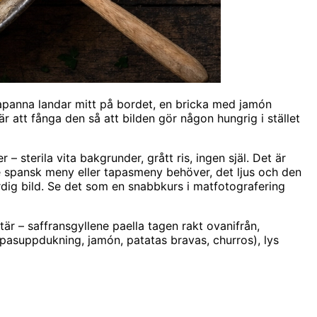
ellapanna landar mitt på bordet, en bricka med jamón
r att fånga den så att bilden gör någon hungrig i stället
– sterila vita bakgrunder, grått ris, ingen själ. Det är
rje spansk meny eller tapasmeny behöver, det ljus och den
ärdig bild. Se det som en snabbkurs i matfotografering
r – saffransgyllene paella tagen rakt ovanifrån,
apasuppdukning, jamón, patatas bravas, churros), lys