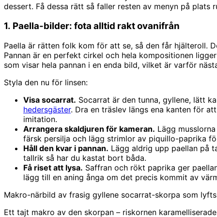
dessert. Få dessa rätt så faller resten av menyn på plats 
1. Paella-bilder: fota alltid rakt ovanifrån
Paella är rätten folk kom för att se, så den får hjälteroll.
Pannan är en perfekt cirkel och hela kompositionen ligger 
som visar hela pannan i en enda bild, vilket är varför näst
Styla den nu för linsen:
Visa socarrat.
Socarrat är den tunna, gyllene, lätt k
hedersgäster
. Dra en träslev längs ena kanten för att
imitation.
Arrangera skaldjuren för kameran.
Lägg musslorna m
färsk persilja och lägg strimlor av piquillo-paprika för
Håll den kvar i pannan.
Lägg aldrig upp paellan på ta
tallrik så har du kastat bort båda.
Få riset att lysa.
Saffran och rökt paprika ger paellan 
lägg till en aning ånga om det precis kommit av värm
Makro-närbild av frasig gyllene socarrat-skorpa som lyfts
Ett tajt makro av den skorpan – riskornen karamelliserade 