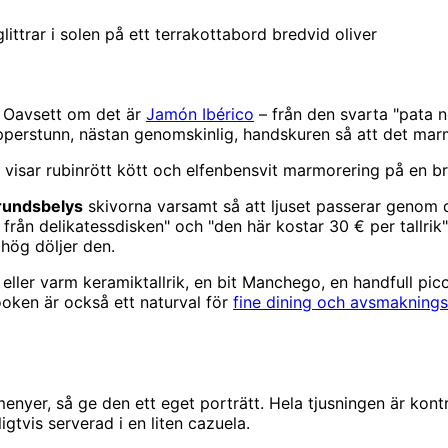
ttrar i solen på ett terrakottabord bredvid oliver
. Oavsett om det är
Jamón Ibérico
– från den svarta "pata 
papperstunn, nästan genomskinlig, handskuren så att det mar
visar rubinrött kött och elfenbensvit marmorering på en 
grundsbelys
skivorna varsamt så att ljuset passerar genom 
från delikatessdisken" och "den här kostar 30 € per tallrik".
hög döljer den.
eller varm keramiktallrik, en bit Manchego, en handfull pico
ooken är också ett naturval för
fine dining och avsmakning
yer, så ge den ett eget porträtt. Hela tjusningen är kontra
igtvis serverad i en liten cazuela.