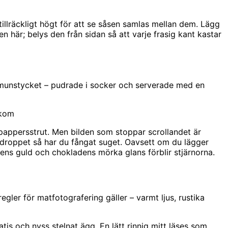
, tillräckligt högt för att se såsen samlas mellan dem. Lägg
ten här; belys den från sidan så att varje frasig kant kastar
utmunstycket – pudrade i socker och serverade med en
akom
r pappersstrut. Men bilden som stoppar scrollandet är
ga droppet så har du fångat suget. Oavsett om du lägger
sens guld och chokladens mörka glans förblir stjärnorna.
ler för matfotografering gäller – varmt ljus, rustika
atis och nyss stelnat ägg. En lätt rinnig mitt läses som