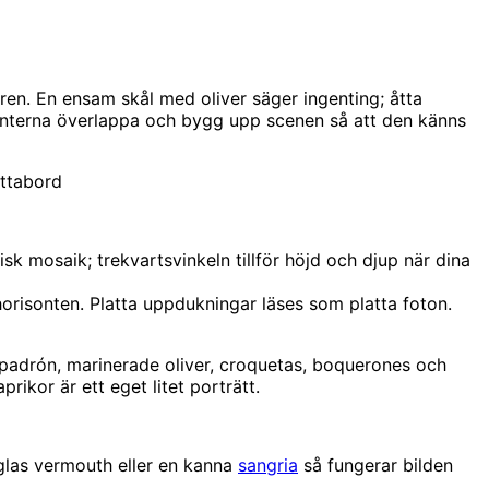
ren. En ensam skål med oliver säger ingenting; åtta
 kanterna överlappa och bygg upp scenen så att den känns
ottabord
sk mosaik; trekvartsvinkeln tillför höjd och djup när dina
horisonten. Platta uppdukningar läses som platta foton.
 padrón, marinerade oliver, croquetas, boquerones och
ikor är ett eget litet porträtt.
 glas vermouth eller en kanna
sangria
så fungerar bilden