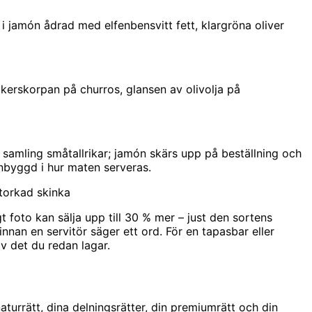
 i jamón ådrad med elfenbensvitt fett, klargröna oliver
ckerskorpan på churros, glansen av olivolja på
samling småtallrikar; jamón skärs upp på beställning och
inbyggd i hur maten serveras.
ttorkad skinka
t foto kan sälja upp till 30 % mer – just den sortens
innan en servitör säger ett ord. För en tapasbar eller
av det du redan lagar.
aturrätt, dina delningsrätter, din premiumrätt och din