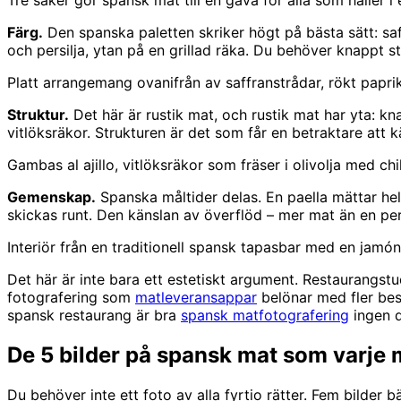
Tre saker gör spansk mat till en gåva för alla som håller i
Färg.
Den spanska paletten skriker högt på bästa sätt: saff
och persilja, ytan på en grillad räka. Du behöver knappt s
Platt arrangemang ovanifrån av saffranstrådar, rökt paprik
Struktur.
Det här är rustik mat, och rustik mat har yta: kn
vitlöksräkor. Strukturen är det som får en betraktare att k
Gambas al ajillo, vitlöksräkor som fräser i olivolja med chi
Gemenskap.
Spanska måltider delas. En paella mättar he
skickas runt. Den känslan av överflöd – mer mat än en pers
Interiör från en traditionell spansk tapasbar med en jam
Det här är inte bara ett estetiskt argument. Restaurangstu
fotografering som
matleveransappar
belönar med fler best
spansk restaurang är bra
spansk matfotografering
ingen d
De 5 bilder på spansk mat som varje
Du behöver inte ett foto av alla fyrtio rätter. Fem bilder