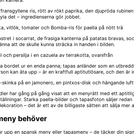
 en kamera.
ransgyllene ris, rött av rökt paprika, den djupröda rubinen
tyla det – ingredienserna gör jobbet.
a, vitlök, tomater och Bomba-ris för paella på nött trä
astret i socarrat, de frasiga kanterna på patatas bravas, so
änna att de skulle kunna sträcka in handen i bilden.
li och persilja i en cazuela av terrakotta, ovanifrån
la bordet ur en enda panna; tapas anländer som en utbredd 
on kan äta upp – är en kraftfull aptitutlösare, och den är 
ón-skinka på en jamonero, en pintxos-disk och hängande luf
dier har gång på gång visat att en menyrätt med ett aptitlig
ällningar. Starka paella-bilder och tapasfoton säljer redan 
ekoration – det är ett av de billigaste sätten att sälja mer 
 meny behöver
 bär upp en spansk meny eller tapasmeny – de täcker din sign