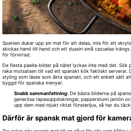
Spanien dukar upp sin mat för att delas, inte för att skry
skickas hand till hand och ett dussin små cazuelas trängs r
för förvirrad.
De flesta paella-bilder på nätet lyckas inte med det. Sök p
raka motsatsen till vad ett spanskt kök faktiskt serverar.
styling som läses som äkta spanskt, och ett enkelt sätt a
byggd för spanska menyer.
Snabb sammanfattning:
De bästa bilderna på spansk
generösa tapasuppdukningar, papperstunn jamón och va
upp dem med mjukt riktat fönsterljus, så har du täc
Därför är spansk mat gjord för kamer