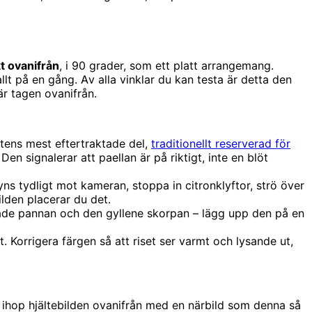
t ovanifrån
, i 90 grader, som ett platt arrangemang.
lt på en gång. Av alla vinklar du kan testa är detta den
är tagen ovanifrån.
ttens mest eftertraktade del,
traditionellt reserverad för
en signalerar att paellan är på riktigt, inte en blöt
s tydligt mot kameran, stoppa in citronklyftor, strö över
bilden placerar du det.
rtnade pannan och den gyllene skorpan – lägg upp den på en
t. Korrigera färgen så att riset ser varmt och lysande ut,
a ihop hjälte­bilden ovanifrån med en närbild som denna så