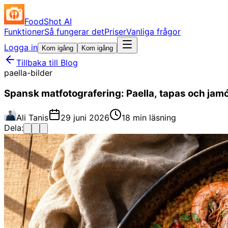
FoodShot AI
Funktioner
Så fungerar det
Priser
Vanliga frågor
Logga in
Kom igång
Kom igång
Tillbaka till Blog
paella-bilder
Spansk matfotografering: Paella, tapas och jam
Ali Tanis
29 juni 2026
18 min läsning
Dela: