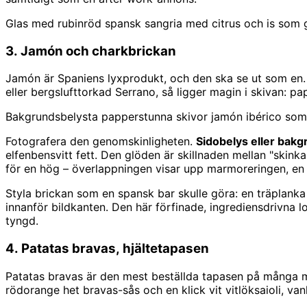
Glas med rubinröd spansk sangria med citrus och is som gli
3. Jamón och charkbrickan
Jamón är Spaniens lyxprodukt, och den ska se ut som en
eller bergslufttorkad Serrano, så ligger magin i skivan: 
Bakgrundsbelysta papperstunna skivor jamón ibérico som 
Fotografera den genomskinligheten.
Sidobelys eller bak
elfenbensvitt fett. Den glöden är skillnaden mellan "skinka 
för en hög – överlappningen visar upp marmoreringen, en 
Styla brickan som en spansk bar skulle göra: en träplanka 
innanför bildkanten. Den här förfinade, ingrediensdrivna l
tyngd.
4. Patatas bravas, hjältetapasen
Patatas bravas är den mest beställda tapasen på många men
rödorange het bravas-sås och en klick vit vitlöksaioli, vanl