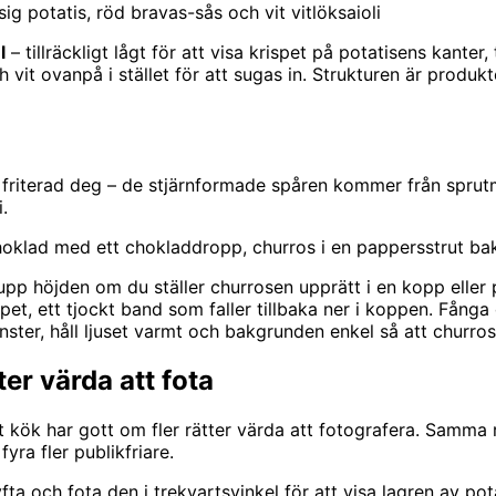
ig potatis, röd bravas-sås och vit vitlöksaioli
l
– tillräckligt lågt för att visa krispet på potatisens kanter
ch vit ovanpå i stället för att sugas in. Strukturen är produk
av friterad deg – de stjärnformade spåren kommer från spr
.
oklad med ett chokladdropp, churros i en pappersstrut b
r upp höjden om du ställer churrosen upprätt i en kopp elle
ppet, ett tjockt band som faller tillbaka ner i koppen. Fån
nster, håll ljuset varmt och bakgrunden enkel så att churro
er värda att fota
kök har gott om fler rätter värda att fotografera. Samma reg
yra fler publikfriare.
yfta och fota den i trekvartsvinkel för att visa lagren av pot