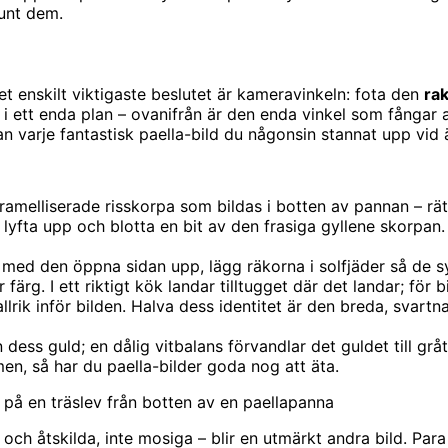
runt dem.
 Det enskilt viktigaste beslutet är kameravinkeln: fota den
rak
i ett enda plan – ovanifrån är den enda vinkel som fångar al
an varje fantastisk paella-bild du någonsin stannat upp vid 
aramelliserade risskorpa som bildas i botten av pannan – rä
 lyfta upp och blotta en bit av den frasiga gyllene skorpan. D
ed den öppna sidan upp, lägg räkorna i solfjäder så de syn
 färg. I ett riktigt kök landar tilltugget där det landar; för 
llrik inför bilden. Halva dess identitet är den breda, sva
dess guld; en dålig vitbalans förvandlar det guldet till gråt
en, så har du paella-bilder goda nog att äta.
 på en träslev från botten av en paellapanna
och åtskilda, inte mosiga – blir en utmärkt andra bild. Par