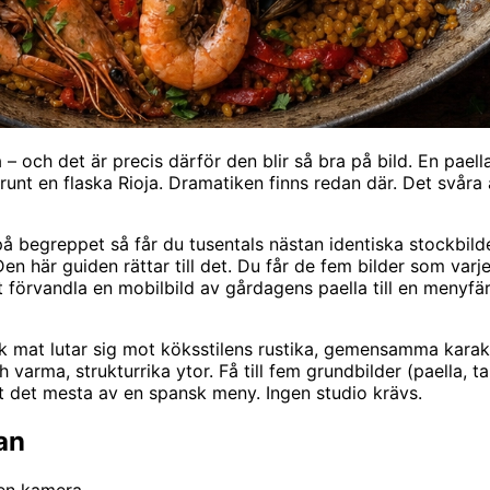
ta – och det är precis därför den blir så bra på bild. En pa
unt en flaska Rioja. Dramatiken finns redan där. Det svåra ä
å begreppet så får du tusentals nästan identiska stockbilder 
 Den här guiden rättar till det. Du får de fem bilder som va
tt förvandla en mobilbild av gårdagens paella till en menyf
 mat lutar sig mot köksstilens rustika, gemensamma karaktä
rma, strukturrika ytor. Få till fem grundbilder (paella, t
kt det mesta av en spansk meny. Ingen studio krävs.
an