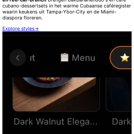
cubano-dessertsets in het warme Cubaanse caféregister
waarin keukens uit Tampa-Ybor-City en de Miami-
diaspora floreren.
Explore styles
→