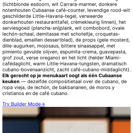
(lichtblonde esdoorn, wit Carrara-marmer, donkere
notenhouten Cubaanse café-counter, levendige rood-wit
geschilderde Little-Havana-tegel, verweerde
donkerhouten restauranttafel, crèmekleurig linnen), het
serviesgoed (plancha-snijplank, wit combobord, ovale
lechón-schaal, demitasse met schoteltje, croquetas-
dienblad, emaillen dessertblad), de props (gele mosterd,
dille-augurken, mojosaus, bittere sinaasappel, met
pimiento gevulde olijven, espumita-crema, guavepasta,
grof zout, verse oregano) en het licht (helder Miami-
cafédaglicht, warm Little-Havana-tungsten, dramatisch
cubano-bovenaanzicht, zacht café-cubano-middaglicht).
Elk gerecht op je menukaart oogt als één Cubaanse
keuken
— dezelfde compositietaal over de cubano, de
ropa vieja, de lechón, de bakbananen, de moros y
cristianos en de café cubano.
Try Builder Mode
→