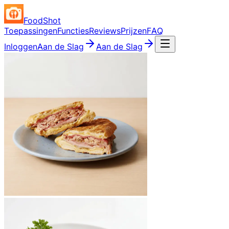
FoodShot
Toepassingen
Functies
Reviews
Prijzen
FAQ
Inloggen
Aan de Slag
Aan de Slag