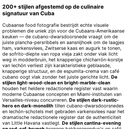
200+ stijlen afgestemd op de culinaire
signatuur van Cuba
Cubaanse food fotografie bestrijdt echte visuele
problemen die uniek zijn voor de Cubaans-Amerikaanse
keuken — de cubano-dwarsdoorsnede vraagt om de
juiste plancha-persribbels en aansnijhoek om de laagjes
ham, varkensvlees, Zwitserse kaas en augurk te tonen,
de sofrito-diepte van ropa vieja zakt onder vlak licht
weg in modderbruin, het knapperige chicharrón-korstje
van lechón verliest zijn karakteristieke geblaasde,
knapperige structuur, en de espumita-crema van café
cubano oogt vlak zonder het juiste gerichte licht.
De
stijlen light-wood-clean en bright-marble-clean
houden het heldere redactionele register vast waarin
moderne Cubaanse concepten en Miami-instituten van
Versailles-niveau concurreren.
De stijlen dark-rustic-
hero en dark-monolith
tillen cubano-dwarsdoorsnedes
en lechón-schotels met gebraden varkensvlees naar het
dramatische redactionele register dat de authenticiteit
van Little Havana vastlegt.
De stijlen cantina-evening
en red-caf-brunch
brengen bakbananenduo's en café