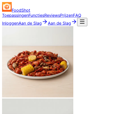
FoodShot
Toepassingen
Functies
Reviews
Prijzen
FAQ
Inloggen
Aan de Slag
Aan de Slag