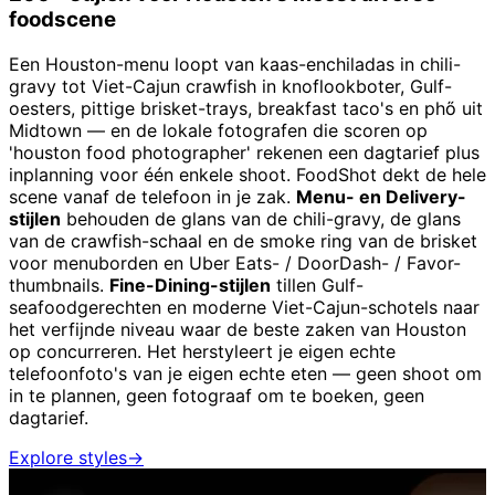
foodscene
Een Houston-menu loopt van kaas-enchiladas in chili-
gravy tot Viet-Cajun crawfish in knoflookboter, Gulf-
oesters, pittige brisket-trays, breakfast taco's en phő uit
Midtown — en de lokale fotografen die scoren op
'houston food photographer' rekenen een dagtarief plus
inplanning voor één enkele shoot. FoodShot dekt de hele
scene vanaf de telefoon in je zak.
Menu- en Delivery-
stijlen
behouden de glans van de chili-gravy, de glans
van de crawfish-schaal en de smoke ring van de brisket
voor menuborden en Uber Eats- / DoorDash- / Favor-
thumbnails.
Fine-Dining-stijlen
tillen Gulf-
seafoodgerechten en moderne Viet-Cajun-schotels naar
het verfijnde niveau waar de beste zaken van Houston
op concurreren. Het herstyleert je eigen echte
telefoonfoto's van je eigen echte eten — geen shoot om
in te plannen, geen fotograaf om te boeken, geen
dagtarief.
Explore styles
→