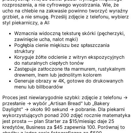
rozproszenia, a nie cyfrowego wyostrzania. Wie, że
ucho na chlebie na zakwasie powinno tworzyć wyraźny
grzbiet, a nie smugę. Prześlij zdjęcie z telefonu, wybierz
styl piekarniczy, a AI:
Wzmacnia widoczną teksturę skórki (pęcherzyki,
zawinięcie ucha, nalot mąki)
Pogłębia cienie miękiszu bez spłaszczania
struktury
Koryguje żółte odcienie z witryn ekspozycyjnych
do naturalnych ciepłych tonów
Zastępuje zatłoczone tła marmurem, rustykalnym
drewnem, lnem lub jednolitym kolorem
Generuje obrazy w 4K, gotowe do drukowanych
menu lub billboardów
Proces jest niewiarygodnie szybki: zdjęcie z telefonu →
przesłanie → wybór „Artisan Bread" lub „Bakery
Daylight" → około 90 sekund → pobranie. Dla piekarni
wykorzystujących ponad 200 zdjęć rocznie matematyka
jest prosta — plan Starter za $15/miesiąc daje 25
kredytów, Business za $45 zapewnia 100. Porównaj to
choćby z jedną sesją fotograficzną za $500.