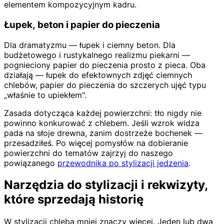
elementem kompozycyjnym kadru.
Łupek, beton i papier do pieczenia
Dla dramatyzmu — łupek i ciemny beton. Dla
budżetowego i rustykalnego realizmu piekarni —
pognieciony papier do pieczenia prosto z pieca. Oba
działają — łupek do efektownych zdjęć ciemnych
chlebów, papier do pieczenia do szczerych ujęć typu
„właśnie to upiekłem".
Zasada dotycząca każdej powierzchni: tło nigdy nie
powinno konkurować z chlebem. Jeśli wzrok widza
pada na słoje drewna, zanim dostrzeże bochenek —
przesadziłeś. Po więcej pomysłów na dobieranie
powierzchni do tematów zajrzyj do naszego
powiązanego
przewodnika po stylizacji jedzenia
.
Narzędzia do stylizacji i rekwizyty,
które sprzedają historię
W stylizacji chleba mniej znaczy więcej. Jeden lub dwa