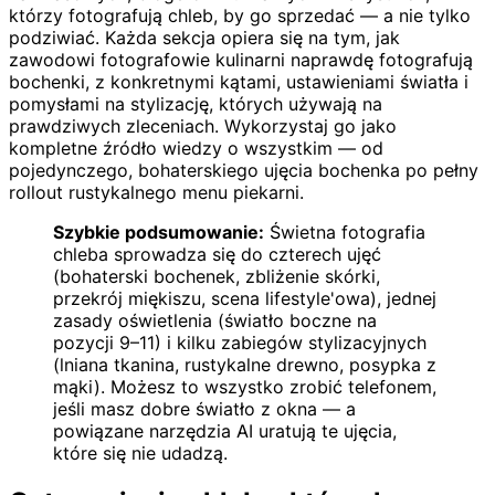
którzy fotografują chleb, by go sprzedać — a nie tylko
podziwiać. Każda sekcja opiera się na tym, jak
zawodowi fotografowie kulinarni naprawdę fotografują
bochenki, z konkretnymi kątami, ustawieniami światła i
pomysłami na stylizację, których używają na
prawdziwych zleceniach. Wykorzystaj go jako
kompletne źródło wiedzy o wszystkim — od
pojedynczego, bohaterskiego ujęcia bochenka po pełny
rollout rustykalnego menu piekarni.
Szybkie podsumowanie:
Świetna fotografia
chleba sprowadza się do czterech ujęć
(bohaterski bochenek, zbliżenie skórki,
przekrój miękiszu, scena lifestyle'owa), jednej
zasady oświetlenia (światło boczne na
pozycji 9–11) i kilku zabiegów stylizacyjnych
(lniana tkanina, rustykalne drewno, posypka z
mąki). Możesz to wszystko zrobić telefonem,
jeśli masz dobre światło z okna — a
powiązane narzędzia AI uratują te ujęcia,
które się nie udadzą.