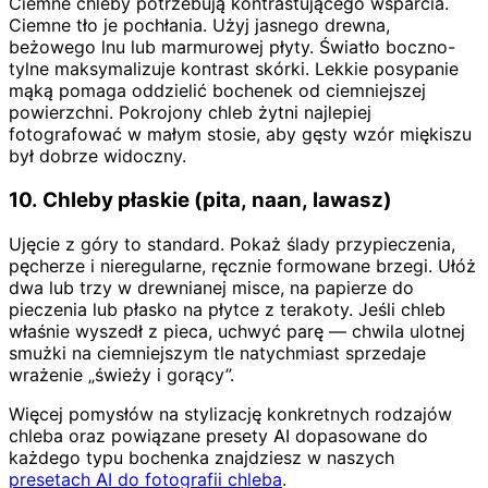
Ciemne chleby potrzebują kontrastującego wsparcia.
Ciemne tło je pochłania. Użyj jasnego drewna,
beżowego lnu lub marmurowej płyty. Światło boczno-
tylne maksymalizuje kontrast skórki. Lekkie posypanie
mąką pomaga oddzielić bochenek od ciemniejszej
powierzchni. Pokrojony chleb żytni najlepiej
fotografować w małym stosie, aby gęsty wzór miękiszu
był dobrze widoczny.
10. Chleby płaskie (pita, naan, lawasz)
Ujęcie z góry to standard. Pokaż ślady przypieczenia,
pęcherze i nieregularne, ręcznie formowane brzegi. Ułóż
dwa lub trzy w drewnianej misce, na papierze do
pieczenia lub płasko na płytce z terakoty. Jeśli chleb
właśnie wyszedł z pieca, uchwyć parę — chwila ulotnej
smużki na ciemniejszym tle natychmiast sprzedaje
wrażenie „świeży i gorący”.
Więcej pomysłów na stylizację konkretnych rodzajów
chleba oraz powiązane presety AI dopasowane do
każdego typu bochenka znajdziesz w naszych
presetach AI do fotografii chleba
.