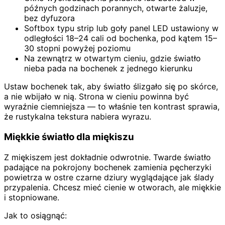
późnych godzinach porannych, otwarte żaluzje,
bez dyfuzora
Softbox typu strip lub goły panel LED ustawiony w
odległości 18–24 cali od bochenka, pod kątem 15–
30 stopni powyżej poziomu
Na zewnątrz w otwartym cieniu, gdzie światło
nieba pada na bochenek z jednego kierunku
Ustaw bochenek tak, aby światło ślizgało się po skórce,
a nie wbijało w nią. Strona w cieniu powinna być
wyraźnie ciemniejsza — to właśnie ten kontrast sprawia,
że rustykalna tekstura nabiera wyrazu.
Miękkie światło dla miękiszu
Z miękiszem jest dokładnie odwrotnie. Twarde światło
padające na pokrojony bochenek zamienia pęcherzyki
powietrza w ostre czarne dziury wyglądające jak ślady
przypalenia. Chcesz mieć cienie w otworach, ale miękkie
i stopniowane.
Jak to osiągnąć: