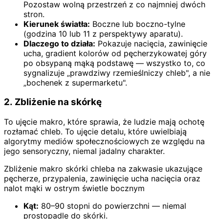
Pozostaw wolną przestrzeń z co najmniej dwóch
stron.
Kierunek światła:
Boczne lub boczno-tylne
(godzina 10 lub 11 z perspektywy aparatu).
Dlaczego to działa:
Pokazuje nacięcia, zawinięcie
ucha, gradient kolorów od pęcherzykowatej góry
po obsypaną mąką podstawę — wszystko to, co
sygnalizuje „prawdziwy rzemieślniczy chleb", a nie
„bochenek z supermarketu".
2. Zbliżenie na skórkę
To ujęcie makro, które sprawia, że ludzie mają ochotę
rozłamać chleb. To ujęcie detalu, które uwielbiają
algorytmy mediów społecznościowych ze względu na
jego sensoryczny, niemal jadalny charakter.
Zbliżenie makro skórki chleba na zakwasie ukazujące
pęcherze, przypalenia, zawinięcie ucha nacięcia oraz
nalot mąki w ostrym świetle bocznym
Kąt:
80–90 stopni do powierzchni — niemal
prostopadle do skórki.