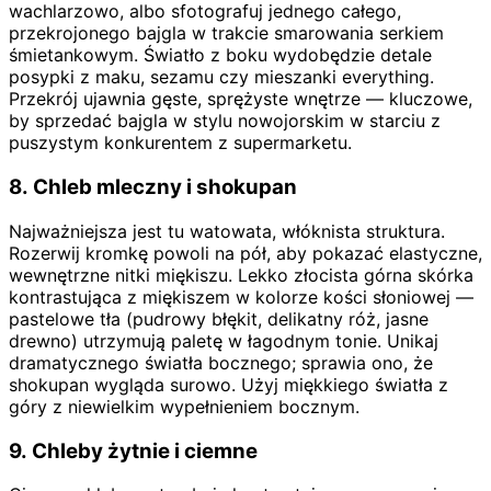
wachlarzowo, albo sfotografuj jednego całego,
przekrojonego bajgla w trakcie smarowania serkiem
śmietankowym. Światło z boku wydobędzie detale
posypki z maku, sezamu czy mieszanki everything.
Przekrój ujawnia gęste, sprężyste wnętrze — kluczowe,
by sprzedać bajgla w stylu nowojorskim w starciu z
puszystym konkurentem z supermarketu.
8. Chleb mleczny i shokupan
Najważniejsza jest tu watowata, włóknista struktura.
Rozerwij kromkę powoli na pół, aby pokazać elastyczne,
wewnętrzne nitki miękiszu. Lekko złocista górna skórka
kontrastująca z miękiszem w kolorze kości słoniowej —
pastelowe tła (pudrowy błękit, delikatny róż, jasne
drewno) utrzymują paletę w łagodnym tonie. Unikaj
dramatycznego światła bocznego; sprawia ono, że
shokupan wygląda surowo. Użyj miękkiego światła z
góry z niewielkim wypełnieniem bocznym.
9. Chleby żytnie i ciemne