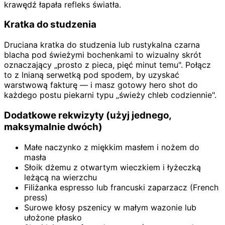
krawędź łapała refleks światła.
Kratka do studzenia
Druciana kratka do studzenia lub rustykalna czarna
blacha pod świeżymi bochenkami to wizualny skrót
oznaczający „prosto z pieca, pięć minut temu". Połącz
to z lnianą serwetką pod spodem, by uzyskać
warstwową fakturę — i masz gotowy hero shot do
każdego postu piekarni typu „świeży chleb codziennie".
Dodatkowe rekwizyty (użyj jednego,
maksymalnie dwóch)
Małe naczynko z miękkim masłem i nożem do
masła
Słoik dżemu z otwartym wieczkiem i łyżeczką
leżącą na wierzchu
Filiżanka espresso lub francuski zaparzacz (French
press)
Surowe kłosy pszenicy w małym wazonie lub
ułożone płasko