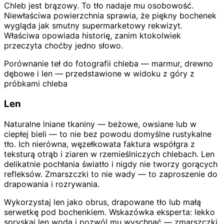
Chleb jest brązowy. To tło nadaje mu osobowość.
Niewłaściwa powierzchnia sprawia, że piękny bochenek
wygląda jak smutny supermarketowy rekwizyt.
Właściwa opowiada historię, zanim ktokolwiek
przeczyta choćby jedno słowo.
Porównanie teł do fotografii chleba — marmur, drewno
dębowe i len — przedstawione w widoku z góry z
próbkami chleba
Len
Naturalne lniane tkaniny — beżowe, owsiane lub w
ciepłej bieli — to nie bez powodu domyślne rustykalne
tło. Ich nierówna, węzełkowata faktura współgra z
teksturą otrąb i ziaren w rzemieślniczych chlebach. Len
delikatnie pochłania światło i nigdy nie tworzy gorących
refleksów. Zmarszczki to nie wady — to zaproszenie do
drapowania i rozrywania.
Wykorzystaj len jako obrus, drapowane tło lub małą
serwetkę pod bochenkiem. Wskazówka eksperta: lekko
spryskaj len wodą i pozwól mu wyschnąć — zmarszczki