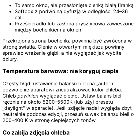
To samo okno, ale przesłonięte cienką białą firanką
Softbox z podwójną dyfuzją w odległości 24–36
cali
Prześcieradło lub zasłona prysznicowa zawieszone
między bochenkiem a oknem
Przekrojona strona bochenka powinna być zwrócona w
stronę światła. Cienie w otwartym miękiszu powinny
sprawiać wrażenie głębi, a nie wyglądać jak wybite
dziury.
Temperatura barwowa: nie koryguj ciepła
Częsty błąd: ustawienie balansu bieli na „auto" i
pozwolenie aparatowi zneutralizować kolor chleba.
Chleb
powinien
wyglądać ciepło. Ustaw balans bieli
ręcznie na około 5200–5500K (lub użyj presetu
„daylight" w aparacie). Jeśli zdjęcie nadal wygląda zbyt
neutralnie podczas edycji, przesuń suwak balansu bieli o
200–400 K w stronę cieplejszych tonów.
Co zabija zdjęcia chleba