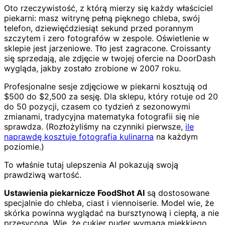
Oto rzeczywistość, z którą mierzy się każdy właściciel
piekarni: masz witrynę pełną pięknego chleba, swój
telefon, dziewięćdziesiąt sekund przed porannym
szczytem i zero fotografów w zespole. Oświetlenie w
sklepie jest jarzeniowe. Tło jest zagracone. Croissanty
się sprzedają, ale zdjęcie w twojej ofercie na DoorDash
wygląda, jakby zostało zrobione w 2007 roku.
Profesjonalne sesje zdjęciowe w piekarni kosztują od
$500 do $2,500 za sesję. Dla sklepu, który rotuje od 20
do 50 pozycji, czasem co tydzień z sezonowymi
zmianami, tradycyjna matematyka fotografii się nie
sprawdza. (Rozłożyliśmy na czynniki pierwsze,
ile
naprawdę kosztuje fotografia kulinarna
na każdym
poziomie.)
To właśnie tutaj ulepszenia AI pokazują swoją
prawdziwą wartość.
Ustawienia piekarnicze FoodShot AI
są dostosowane
specjalnie do chleba, ciast i viennoiserie. Model wie, że
skórka powinna wyglądać na bursztynową i ciepłą, a nie
przesyconą. Wie, że cukier puder wymaga miękkiego