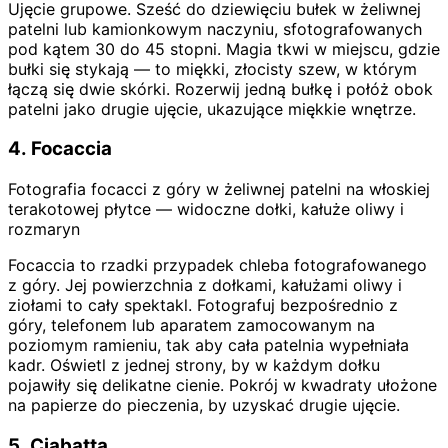
Ujęcie grupowe. Sześć do dziewięciu bułek w żeliwnej
patelni lub kamionkowym naczyniu, sfotografowanych
pod kątem 30 do 45 stopni. Magia tkwi w miejscu, gdzie
bułki się stykają — to miękki, złocisty szew, w którym
łączą się dwie skórki. Rozerwij jedną bułkę i połóż obok
patelni jako drugie ujęcie, ukazujące miękkie wnętrze.
4. Focaccia
Fotografia focacci z góry w żeliwnej patelni na włoskiej
terakotowej płytce — widoczne dołki, kałuże oliwy i
rozmaryn
Focaccia to rzadki przypadek chleba fotografowanego
z góry. Jej powierzchnia z dołkami, kałużami oliwy i
ziołami to cały spektakl. Fotografuj bezpośrednio z
góry, telefonem lub aparatem zamocowanym na
poziomym ramieniu, tak aby cała patelnia wypełniała
kadr. Oświetl z jednej strony, by w każdym dołku
pojawiły się delikatne cienie. Pokrój w kwadraty ułożone
na papierze do pieczenia, by uzyskać drugie ujęcie.
5. Ciabatta