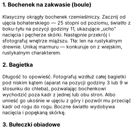
1. Bochenek na zakwasie (boule)
Klasyczny okrągły bochenek rzemieślniczy. Zacznij od
ujęcia bohaterskiego — 25 stopni od poziomu, światło z
boku-tyłu na pozycji godziny 11, ukazujące „ucho"
nacięcia i pęcherze skórki. Następnie przekrój i
sfotografuj wnętrze miąższu. Tła: len na rustykalnym
drewnie. Unikaj marmuru — konkuruje on z wiejskim,
rustykalnym charakterem.
2. Bagietka
Długość to opowieść. Fotografuj wzdłuż całej bagietki
pod niskim kątem (aparat na pozycji godziny 3 lub 9 w
stosunku do chleba), pozwalając bochenkowi
wychodzić poza kadr z jednej lub obu stron. Albo
umieść go ukośnie w ujęciu z góry i pozwól mu przeciąć
kadr od rogu do rogu. Boczne światło wydobywa
nacięcia i popękaną skórkę.
3. Bułeczki obiadowe