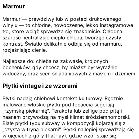
Marmur
Marmur — prawdziwy lub w postaci drukowanego
winylu — to chłodne, nowoczesne, lekko instagramowe
tło, które wciąż sprawdza się znakomicie. Chłodna
szarość neutralizuje ciepło chleba, tworząc czysty
kontrast. Światło delikatnie odbija się od marmuru,
rozjaśniając cienie.
Najlepsze do: chleba na zakwasie, krojonych
bochenków, gdy chcesz, by miąższ był wyraźnie
widoczny, oraz scen śniadaniowych z masłem i dżemem.
Płytki vintage i ze wzorami
Płytki nadają chlebowi kontekst kulturowy. Ręcznie
malowane włoskie płytki pod focaccią sugerują
„rzymską piekarnię". Terakota lub zellige pod pitą i
naanem przywodzą na myśl klimat śródziemnomorski.
Białe płytki typu subway w kompozycji kojarzą się z
„czystą witryną piekarni". Płytki najlepiej sprawdzają się
w ujęciach z góry (flat-lay), gdzie wzór staje się