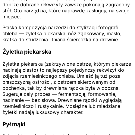
dobrze dobrane rekwizyty zawsze pokonają zagracony
stół. Oto narzędzia, które naprawdę zasługują na swoje
miejsce.
Płaska kompozycja narzędzi do stylizacji fotografii
chleba — żyletka piekarska, nóż ząbkowany, masło,
kratka do studzenia i lniana ściereczka na drewnie
Żyletka piekarska
Żyletka piekarska (zakrzywione ostrze, którym piekarze
nacinają ciasto) to najlepszy pojedynczy rekwizyt do
zdjęcia rzemieślniczego chleba. Umieść ją tuż poza
płaszczyzną ostrości, z ostrzem skierowanym od
bochenka, tak by drewniana rączka była widoczna.
Sugeruje cały proces — fermentację, formowanie,
nacinanie — bez słowa. Drewniane rączki wyglądają
rzemieślniczo i rustykalnie. Mosiężne lub miedziane
żyletki nadają luksusowy charakter.
Pył mąki