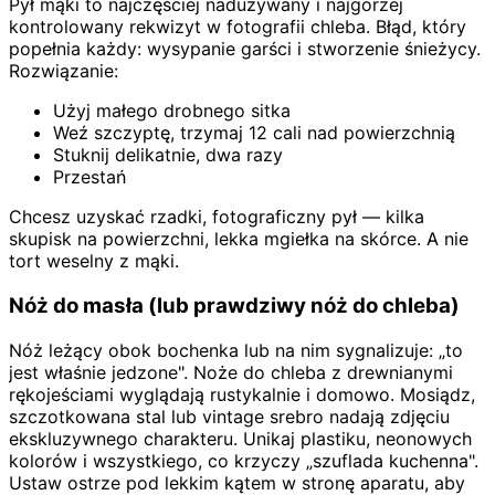
Pył mąki to najczęściej nadużywany i najgorzej
kontrolowany rekwizyt w fotografii chleba. Błąd, który
popełnia każdy: wysypanie garści i stworzenie śnieżycy.
Rozwiązanie:
Użyj małego drobnego sitka
Weź szczyptę, trzymaj 12 cali nad powierzchnią
Stuknij delikatnie, dwa razy
Przestań
Chcesz uzyskać rzadki, fotograficzny pył — kilka
skupisk na powierzchni, lekka mgiełka na skórce. A nie
tort weselny z mąki.
Nóż do masła (lub prawdziwy nóż do chleba)
Nóż leżący obok bochenka lub na nim sygnalizuje: „to
jest właśnie jedzone". Noże do chleba z drewnianymi
rękojeściami wyglądają rustykalnie i domowo. Mosiądz,
szczotkowana stal lub vintage srebro nadają zdjęciu
ekskluzywnego charakteru. Unikaj plastiku, neonowych
kolorów i wszystkiego, co krzyczy „szuflada kuchenna".
Ustaw ostrze pod lekkim kątem w stronę aparatu, aby