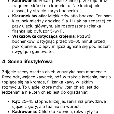
Kadrowanie:
Pokaż powierzchnię przekroju oraz
fragment skórki dla kontekstu. Nie kadruj tak
ciasno, by stracić zarys bochenka.
Kierunek światła:
Miękkie światło boczne. Ten sam
kierunek między godziną 9 a 11 (jak na zegarze) co
przy ujęciu głównym, ale rozproszone (cienka
firanka lub dyfuzor 5-w-1).
Wskazówka dotycząca krojenia:
Pozwól
bochenkowi ostygnąć przez 30–60 minut przed
pokrojeniem. Ciepły miąższ ugniata się pod nożem
i wygląda gumowato.
4. Scena lifestyle'owa
Zdjęcie sceny osadza chleb w rustykalnym momencie.
Ręce odrywające kawałek, nóż w trakcie krojenia, masło
topiące się na kromce, filiżanka kawy w lekkim
rozmyciu. To ujęcie, które mówi „ten chleb jest do
jedzenia", a nie „ten chleb jest do oglądania".
Kąt:
25–45 stopni. Bliżej jedzenia niż prawdziwe
ujęcie z góry, ale też nie na wprost.
Kadrowanie:
Chleb to kotwica, rekwizyty to