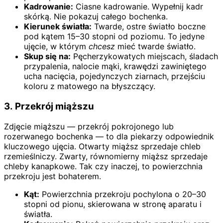
Kadrowanie:
Ciasne kadrowanie. Wypełnij kadr
skórką. Nie pokazuj całego bochenka.
Kierunek światła:
Twarde, ostre światło boczne
pod kątem 15–30 stopni od poziomu. To jedyne
ujęcie, w którym
chcesz
mieć twarde światło.
Skup się na:
Pęcherzykowatych miejscach, śladach
przypalenia, nalocie mąki, krawędzi zawiniętego
ucha nacięcia, pojedynczych ziarnach, przejściu
koloru z matowego na błyszczący.
3. Przekrój miąższu
Zdjęcie miąższu — przekrój pokrojonego lub
rozerwanego bochenka — to dla piekarzy odpowiednik
kluczowego ujęcia. Otwarty miąższ sprzedaje chleb
rzemieślniczy. Zwarty, równomierny miąższ sprzedaje
chleby kanapkowe. Tak czy inaczej, to powierzchnia
przekroju jest bohaterem.
Kąt:
Powierzchnia przekroju pochylona o 20–30
stopni od pionu, skierowana w stronę aparatu i
światła.