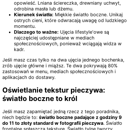
opowieść. Lniana ściereczka, drewniany uchwyt,
odrobina masła lub dżemu.
Kierunek światła:
Miękkie światło boczne. Unikaj
ostrych cieni, które odwracają uwagę od ludzkiego
momentu.
Dlaczego to ważne:
Ujęcia lifestyle'owe są
najczęściej udostępniane w mediach
społecznościowych, ponieważ wciągają widza w
kadr.
Jeśli masz czas tylko na dwa ujęcia jednego bochenka,
zrób ujęcie główne i miąższ. Te dwa pokrywają 80%
zastosowań w menu, mediach społecznościowych i
aplikacjach do dostawy.
Oświetlanie tekstur pieczywa:
światło boczne to król
Jeśli masz zapamiętać jedną rzecz z tego poradnika,
niech będzie to:
światło boczne padające z godziny 9
do 11 to złoty standard w fotografii pieczywa
. Światło
frontalne spłaszcza teksturę. Światło tylne tworzy