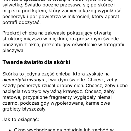
sylwetkę. Światło boczne przesuwa się po skórce i
miąższu pod kątem, który zamienia każdą wypukłość,
pęcherzyk i por powietrza w mikrocień, który aparat
potrafi odczytać.
Przekrój chleba na zakwasie pokazujący otwartą
strukturę miąższu w miękkim, rozproszonym świetle
bocznym z okna, prezentujący oświetlenie w fotografii
pieczywa
Twarde światło dla skórki
Skórka to jedyna część chleba, która zyskuje na
niemodyfikowanym
, twardym świetle. Chcesz, żeby
każdy pęcherzyk rzucał drobny cień. Chcesz, żeby ucho
nacięcia tworzyło wyraźną krawędź. Chcesz, żeby
matowe, przypalone fragmenty wyglądały niemal
czarno, podczas gdy wypolerowane, karmelowe
grzbiety błyszczały.
Jak to osiągnąć:
Okno wychodzące na południe lub zachód w