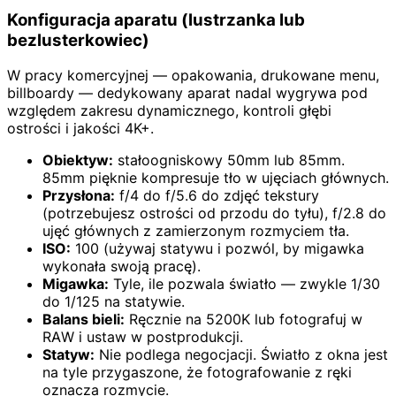
Konfiguracja aparatu (lustrzanka lub
bezlusterkowiec)
W pracy komercyjnej — opakowania, drukowane menu,
billboardy — dedykowany aparat nadal wygrywa pod
względem zakresu dynamicznego, kontroli głębi
ostrości i jakości 4K+.
Obiektyw:
stałoogniskowy 50mm lub 85mm.
85mm pięknie kompresuje tło w ujęciach głównych.
Przysłona:
f/4 do f/5.6 do zdjęć tekstury
(potrzebujesz ostrości od przodu do tyłu), f/2.8 do
ujęć głównych z zamierzonym rozmyciem tła.
ISO:
100 (używaj statywu i pozwól, by migawka
wykonała swoją pracę).
Migawka:
Tyle, ile pozwala światło — zwykle 1/30
do 1/125 na statywie.
Balans bieli:
Ręcznie na 5200K lub fotografuj w
RAW i ustaw w postprodukcji.
Statyw:
Nie podlega negocjacji. Światło z okna jest
na tyle przygaszone, że fotografowanie z ręki
oznacza rozmycie.