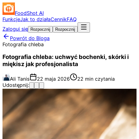
FoodShot AI
Funkcje
Jak to działa
Cennik
FAQ
Zaloguj się
Rozpocznij
Rozpocznij
Powrót do Bloga
Fotografia chleba
Fotografia chleba: uchwyć bochenki, skórki i
miękisz jak profesjonalista
Ali Tanis
22 maja 2026
22 min czytania
Udostępnij: