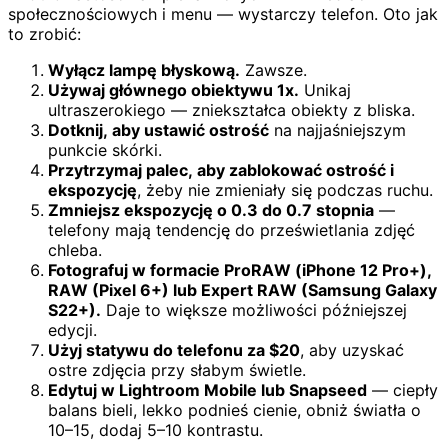
społecznościowych i menu — wystarczy telefon. Oto jak
to zrobić:
Wyłącz lampę błyskową.
Zawsze.
Używaj głównego obiektywu 1x.
Unikaj
ultraszerokiego — zniekształca obiekty z bliska.
Dotknij, aby ustawić ostrość
na najjaśniejszym
punkcie skórki.
Przytrzymaj palec, aby zablokować ostrość i
ekspozycję
, żeby nie zmieniały się podczas ruchu.
Zmniejsz ekspozycję o 0.3 do 0.7 stopnia
—
telefony mają tendencję do prześwietlania zdjęć
chleba.
Fotografuj w formacie ProRAW (iPhone 12 Pro+),
RAW (Pixel 6+) lub Expert RAW (Samsung Galaxy
S22+).
Daje to większe możliwości późniejszej
edycji.
Użyj statywu do telefonu za $20
, aby uzyskać
ostre zdjęcia przy słabym świetle.
Edytuj w Lightroom Mobile lub Snapseed
— ciepły
balans bieli, lekko podnieś cienie, obniż światła o
10–15, dodaj 5–10 kontrastu.