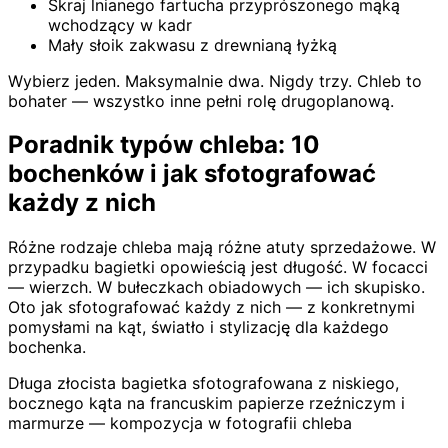
Skraj lnianego fartucha przyprószonego mąką
wchodzący w kadr
Mały słoik zakwasu z drewnianą łyżką
Wybierz jeden. Maksymalnie dwa. Nigdy trzy. Chleb to
bohater — wszystko inne pełni rolę drugoplanową.
Poradnik typów chleba: 10
bochenków i jak sfotografować
każdy z nich
Różne rodzaje chleba mają różne atuty sprzedażowe. W
przypadku bagietki opowieścią jest długość. W focacci
— wierzch. W bułeczkach obiadowych — ich skupisko.
Oto jak sfotografować każdy z nich — z konkretnymi
pomysłami na kąt, światło i stylizację dla każdego
bochenka.
Długa złocista bagietka sfotografowana z niskiego,
bocznego kąta na francuskim papierze rzeźniczym i
marmurze — kompozycja w fotografii chleba