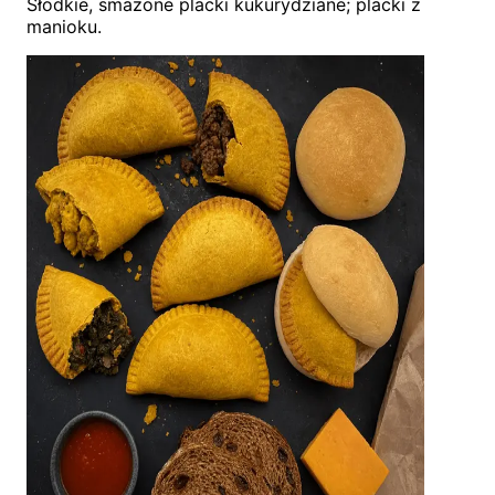
Słodkie, smażone placki kukurydziane; placki z
manioku.