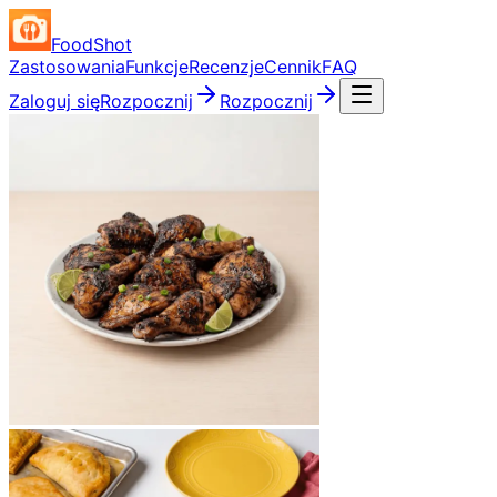
FoodShot
Zastosowania
Funkcje
Recenzje
Cennik
FAQ
Zaloguj się
Rozpocznij
Rozpocznij