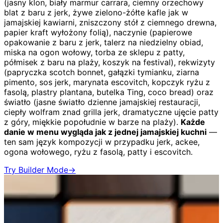
(jasny klon, biały marmur carrara, ciemny orzechowy
blat z baru z jerk, żywe zielono-żółte kafle jak w
jamajskiej kawiarni, zniszczony stół z ciemnego drewna,
papier kraft wyłożony folią), naczynie (papierowe
opakowanie z baru z jerk, talerz na niedzielny obiad,
miska na ogon wołowy, torba ze sklepu z patty,
półmisek z baru na plaży, koszyk na festival), rekwizyty
(papryczka scotch bonnet, gałązki tymianku, ziarna
pimento, sos jerk, marynata escovitch, kopczyk ryżu z
fasolą, plastry plantana, butelka Ting, coco bread) oraz
światło (jasne światło dzienne jamajskiej restauracji,
ciepły wolfram znad grilla jerk, dramatyczne ujęcie patty
z góry, miękkie popołudnie w barze na plaży).
Każde
danie w menu wygląda jak z jednej jamajskiej kuchni
—
ten sam język kompozycji w przypadku jerk, ackee,
ogona wołowego, ryżu z fasolą, patty i escovitch.
Try Builder Mode
→