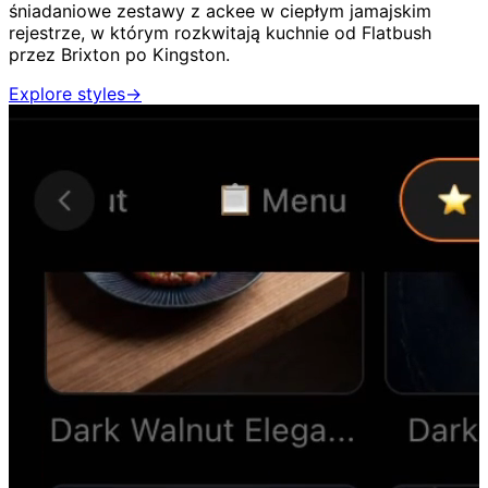
śniadaniowe zestawy z ackee w ciepłym jamajskim
rejestrze, w którym rozkwitają kuchnie od Flatbush
przez Brixton po Kingston.
Explore styles
→