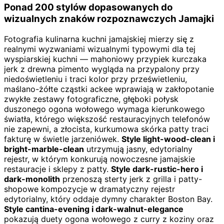
Ponad 200 stylów dopasowanych do
wizualnych znaków rozpoznawczych Jamajki
Fotografia kulinarna kuchni jamajskiej mierzy się z
realnymi wyzwaniami wizualnymi typowymi dla tej
wyspiarskiej kuchni — mahoniowy przypiek kurczaka
jerk z drewna pimento wygląda na przypalony przy
niedoświetleniu i traci kolor przy prześwietleniu,
maślano-żółte cząstki ackee wprawiają w zakłopotanie
zwykłe zestawy fotograficzne, głęboki połysk
duszonego ogona wołowego wymaga kierunkowego
światła, którego większość restauracyjnych telefonów
nie zapewni, a złocista, kurkumowa skórka patty traci
fakturę w świetle jarzeniówek.
Style light-wood-clean i
bright-marble-clean
utrzymują jasny, edytorialny
rejestr, w którym konkurują nowoczesne jamajskie
restauracje i sklepy z patty.
Style dark-rustic-hero i
dark-monolith
przenoszą sterty jerk z grilla i patty-
shopowe kompozycje w dramatyczny rejestr
edytorialny, który oddaje dymny charakter Boston Bay.
Style cantina-evening i dark-walnut-elegance
pokazują duety ogona wołowego z curry z koziny oraz