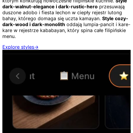
którym konkurują nowoczesne filipińskie kuchnie.
Style
dark-walnut-elegance i dark-rustic-hero
przesuwają
duszone adobo i fiesta lechon w ciepły rejestr lutong
bahay, którego domaga się uczta kamayan.
Style cozy-
dark-wood i dark-monolith
oddają lumpia-pancit i kare-
kare w rejestrze kababayan, który spina całe filipińskie
menu.
Explore styles
→