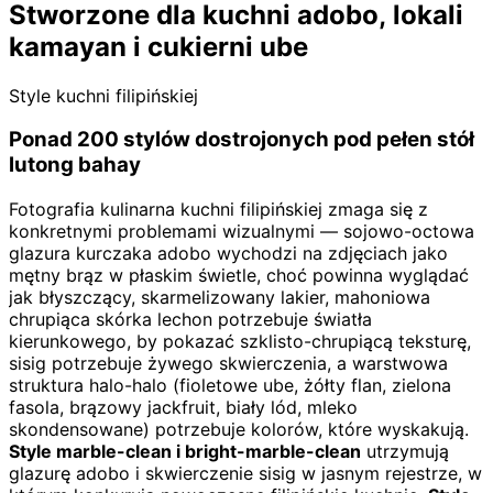
Stworzone dla kuchni adobo, lokali
kamayan i cukierni ube
Style kuchni filipińskiej
Ponad 200 stylów dostrojonych pod pełen stół
lutong bahay
Fotografia kulinarna kuchni filipińskiej zmaga się z
konkretnymi problemami wizualnymi — sojowo-octowa
glazura kurczaka adobo wychodzi na zdjęciach jako
mętny brąz w płaskim świetle, choć powinna wyglądać
jak błyszczący, skarmelizowany lakier, mahoniowa
chrupiąca skórka lechon potrzebuje światła
kierunkowego, by pokazać szklisto-chrupiącą teksturę,
sisig potrzebuje żywego skwierczenia, a warstwowa
struktura halo-halo (fioletowe ube, żółty flan, zielona
fasola, brązowy jackfruit, biały lód, mleko
skondensowane) potrzebuje kolorów, które wyskakują.
Style marble-clean i bright-marble-clean
utrzymują
glazurę adobo i skwierczenie sisig w jasnym rejestrze, w