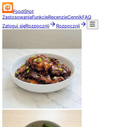
FoodShot
Zastosowania
Funkcje
Recenzje
Cennik
FAQ
Zaloguj się
Rozpocznij
Rozpocznij