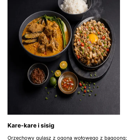
Kare-kare i sisig
Orzechowy gulasz z ogona wołowego z bagoong;