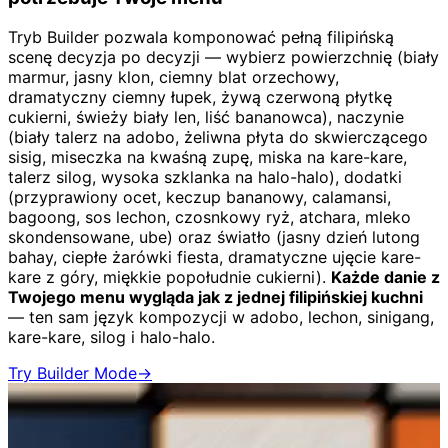
Tryb Builder pozwala komponować pełną filipińską
scenę decyzja po decyzji — wybierz powierzchnię (biały
marmur, jasny klon, ciemny blat orzechowy,
dramatyczny ciemny łupek, żywą czerwoną płytkę
cukierni, świeży biały len, liść bananowca), naczynie
(biały talerz na adobo, żeliwna płyta do skwierczącego
sisig, miseczka na kwaśną zupę, miska na kare-kare,
talerz silog, wysoka szklanka na halo-halo), dodatki
(przyprawiony ocet, keczup bananowy, calamansi,
bagoong, sos lechon, czosnkowy ryż, atchara, mleko
skondensowane, ube) oraz światło (jasny dzień lutong
bahay, ciepłe żarówki fiesta, dramatyczne ujęcie kare-
kare z góry, miękkie popołudnie cukierni).
Każde danie z
Twojego menu wygląda jak z jednej filipińskiej kuchni
— ten sam język kompozycji w adobo, lechon, sinigang,
kare-kare, silog i halo-halo.
Try Builder Mode
→