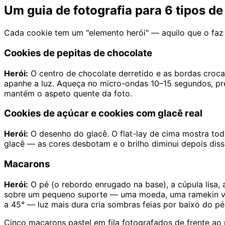
Um guia de fotografia para 6 tipos d
Cada cookie tem um "elemento herói" — aquilo que o faz
Cookies de pepitas de chocolate
Herói:
O centro de chocolate derretido e as bordas croca
apanhe a luz. Aqueça no micro-ondas 10–15 segundos, pre
mantém o aspeto quente da foto.
Cookies de açúcar e cookies com glacê real
Herói:
O desenho do glacê. O flat-lay de cima mostra toda
glacê — as cores desbotam e o brilho diminui depois diss
Macarons
Herói:
O pé (o rebordo enrugado na base), a cúpula lisa, 
sobre um pequeno suporte — uma moeda, uma ramekin virad
a 45° — luz mais dura cria sombras feias por baixo do pé
Cinco macarons pastel em fila fotografados de frente ao