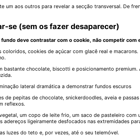
e um aos outros para revelar a secção transversal. De fren
r-se (sem os fazer desaparecer)
 fundo deve contrastar com o cookie, não competir com e
 coloridos, cookies de açúcar com glacê real e macarons. P
ho.
m bastante chocolate, biscotti e posicionamento premium. 
uzida.
minação lateral dramática a demonstrar fundos escuros
es de pepitas de chocolate, snickerdoodles, aveia e passa
m reflexos.
egetal, um copo de leite frio, um saco de pasteleiro com
a os adereços ligeiramente desfocados nas extremidades p
as luzes do teto e, por vezes, até o seu telemóvel.