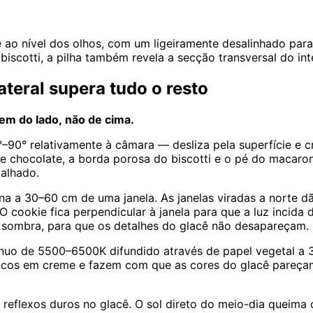
 ao nível dos olhos, com um ligeiramente desalinhado para
iscotti, a pilha também revela a secção transversal do inte
ateral supera tudo o resto
vem do lado, não de cima.
°–90° relativamente à câmara — desliza pela superfície e c
 de chocolate, a borda porosa do biscotti e o pé do macaron
talhado.
a 30–60 cm de uma janela. As janelas viradas a norte dão 
O cookie fica perpendicular à janela para que a luz incid
 a sombra, para que os detalhes do glacê não desapareçam.
nuo de 5500–6500K difundido através de papel vegetal a 
cos em creme e fazem com que as cores do glacê pareçam 
ia reflexos duros no glacê. O sol direto do meio-dia queim