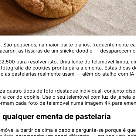
r. São pequenos, na maior parte planos, frequentemente ca
 macaron, as fissuras de um snickerdoodle — desaparecem 
$2,500 para resolver isto. Uma lente de telemóvel limpa, u
otografia de cookies pronta para a ementa. Estas dicas de
 que as pastelarias realmente usam — além do atalho com I
za quatro tipos de foto (destaque individual, conjunto disp
 a cor do cookie. Use o seu telemóvel com luz de janela e
formam cada foto de telemóvel numa imagem 4K para emen
a qualquer ementa de pastelaria
telemóvel a partir de cima e depois pergunta-se porque é q