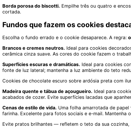
Borda porosa do biscotti.
Empilhe três ou quatro e encost
cortada.
Fundos que fazem os cookies destaca
Escolha o fundo errado e o cookie desaparece. A regra:
o
Brancos e cremes neutros.
Ideal para cookies decorados
cerâmica cinza suave. As cores do cookie fazem o trabal
Superfícies escuras e dramáticas.
Ideal para cookies co
fonte de luz lateral; mantenha a luz ambiente do teto red
Cookies de chocolate escuro sobre ardósia preta com ilu
Madeira quente e tábua de açougueiro.
Ideal para cooki
acabados de cozer. Evite superfícies lacadas que apanhe
Cenas de estilo de vida.
Uma folha amarrotada de papel v
farinha. Excelente para fotos sociais e e-mail. Mantenh
Evite pratos brilhantes — refletem o teto da sua cozinha, 