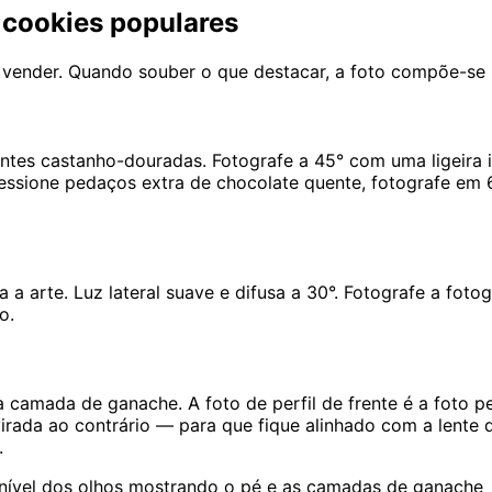
e cookies populares
 vender. Quando souber o que destacar, a foto compõe-se 
ntes castanho-douradas. Fotografe a 45° com uma ligeira i
ssione pedaços extra de chocolate quente, fotografe em 6
 a arte. Luz lateral suave e difusa a 30°. Fotografe a fot
o.
a camada de ganache. A foto de perfil de frente é a foto 
a ao contrário — para que fique alinhado com a lente do 
.
 nível dos olhos mostrando o pé e as camadas de ganache