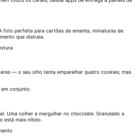
rem todos os canais, desde apps de entrega a painéis de
 foto perfeita para cartões de ementa, miniaturas de
mento que distraia.
extura
ares — o seu olho tenta emparelhar quatro cookies; mas
o em conjunto
l. Uma colher a mergulhar no chocolate. Granulado a
 está mais nítido.
imento