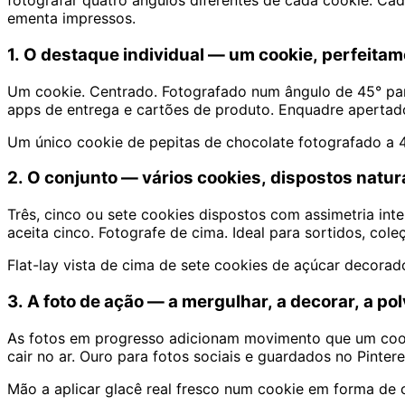
fotografar quatro ângulos diferentes de cada cookie. C
ementa impressos.
1. O destaque individual — um cookie, perfeita
Um cookie. Centrado. Fotografado num ângulo de 45° para 
apps de entrega e cartões de produto. Enquadre apertado
Um único cookie de pepitas de chocolate fotografado a 45
2. O conjunto — vários cookies, dispostos natu
Três, cinco ou sete cookies dispostos com assimetria int
aceita cinco. Fotografe de cima. Ideal para sortidos, col
Flat-lay vista de cima de sete cookies de açúcar decor
3. A foto de ação — a mergulhar, a decorar, a pol
As fotos em progresso adicionam movimento que um cooki
cair no ar. Ouro para fotos sociais e guardados no Pinte
Mão a aplicar glacê real fresco num cookie em forma d