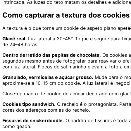
intrincada. As luzes do teto matam os detalhes e adicio
Como capturar a textura dos cookie
A textura é o que torna um cookie de aspeto plano apete
Glacê real.
Luz lateral a 30–45°. Toque e segure para fixa
de 24–48 horas.
Centro derretido das pepitas de chocolate.
Os cookies a
segundos mesmo antes de fotografar para reavivar o efei
com luz lateral. Flocos de sal marinho elevam a foto a um
Granulado, vermicelas e açúcar grosso.
Mude para o mo
aproxime-se a 10–15 cm do cookie. A luz lateral é ineg
Close-up macro de cookie de açúcar decorado com glacê r
Cookies tipo sandwich.
O recheio é o protagonista. Parta
cores dos adereços com as do recheio.
Fissuras do snickerdoodle.
O padrão de fissuras é toda a
como geada.