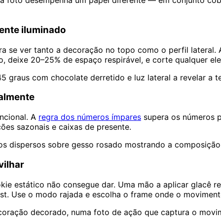
ada foto desempenha um papel diferente — em conjunto cob
mente iluminado
se ver tanto a decoração no topo como o perfil lateral. A
, deixe 20–25% de espaço respirável, e corte qualquer ele
 graus com chocolate derretido e luz lateral a revelar a t
ralmente
encional. A
regra dos números ímpares
supera os números p
eções sazonais e caixas de presente.
ados dispersos sobre gesso rosado mostrando a composiçã
vilhar
e estático não consegue dar. Uma mão a aplicar glacê rea
rest. Use o modo rajada e escolha o frame onde o movimento
e coração decorado, numa foto de ação que captura o mov