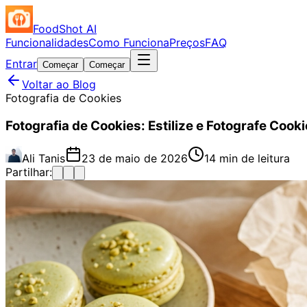
FoodShot AI
Funcionalidades
Como Funciona
Preços
FAQ
Entrar
Começar
Começar
Voltar ao Blog
Fotografia de Cookies
Fotografia de Cookies: Estilize e Fotografe Coo
Ali Tanis
23 de maio de 2026
14 min de leitura
Partilhar: