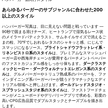
あらゆるバーガーのサブジャンルに合わせた200
以上のスタイル
ハンバーガー写真は、目に見えない問題と戦っています —
90秒で固まる溶けチーズ、ヒートランプで湿気るレース状
のメイラードパティクラスト、サムネイルサイズで消えるご
まの粒、70°Fでしおれるレタスのシャキッと感、にじんで
スマッジになるソース。
ブライトシャドウフラットレイ系・
リネンビストロ系のスタイル
は、プレミアムなスマッシュバ
ーガー店や西海岸チェーンが愛用するパーチメントペーパー
のファストカジュアル感をしっかり保ちます。
ダークラステ
ィックヒーロー・ダークウォルナットエレガンス系のスタイ
ル
は、グルメバーガーやトリュフ熟成系のバーガーを、ファ
インダイニング系バーガーバーが競うドラマチックなエディ
トリアル領域へと押し上げます。
ボールドレッドスタジオ・
スプラッシュスタジオ系のスタイル
は、ファストフードチェ
ーンがメニューボードやデリバリーアプリで求める、彩度の
高いCPG広告品質でダブルスタックとチーズプルを描き出
します。