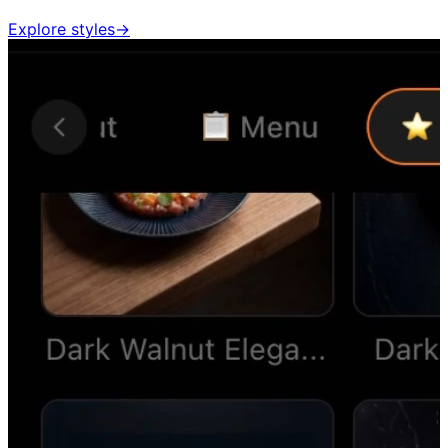
Explore styles
→