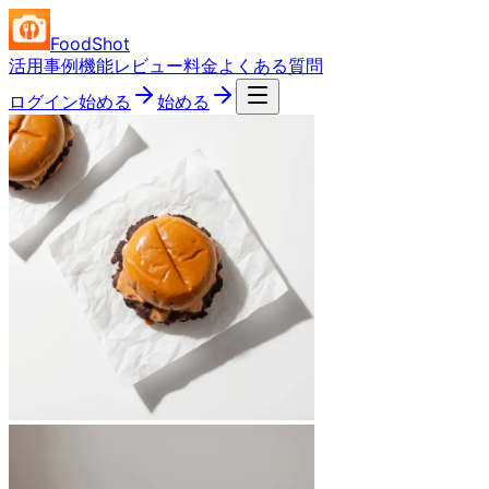
FoodShot
活用事例
機能
レビュー
料金
よくある質問
ログイン
始める
始める