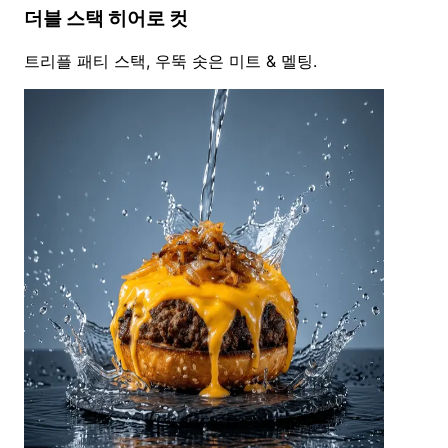
더블 스택 히어로 컷
트리플 패티 스택, 우뚝 솟은 미트 & 멜팅.