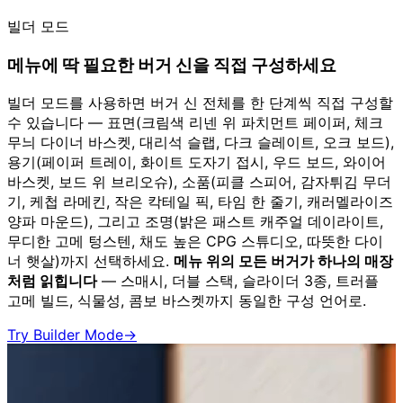
빌더 모드
메뉴에 딱 필요한 버거 신을 직접 구성하세요
빌더 모드를 사용하면 버거 신 전체를 한 단계씩 직접 구성할
수 있습니다 — 표면(크림색 리넨 위 파치먼트 페이퍼, 체크
무늬 다이너 바스켓, 대리석 슬랩, 다크 슬레이트, 오크 보드),
용기(페이퍼 트레이, 화이트 도자기 접시, 우드 보드, 와이어
바스켓, 보드 위 브리오슈), 소품(피클 스피어, 감자튀김 무더
기, 케첩 라메킨, 작은 칵테일 픽, 타임 한 줄기, 캐러멜라이즈
양파 마운드), 그리고 조명(밝은 패스트 캐주얼 데이라이트,
무디한 고메 텅스텐, 채도 높은 CPG 스튜디오, 따뜻한 다이
너 햇살)까지 선택하세요.
메뉴 위의 모든 버거가 하나의 매장
처럼 읽힙니다
— 스매시, 더블 스택, 슬라이더 3종, 트러플
고메 빌드, 식물성, 콤보 바스켓까지 동일한 구성 언어로.
Try Builder Mode
→