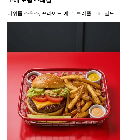
고메 토핑 스페셜
머쉬룸 스위스, 프라이드 에그, 트러플 고메 빌드.