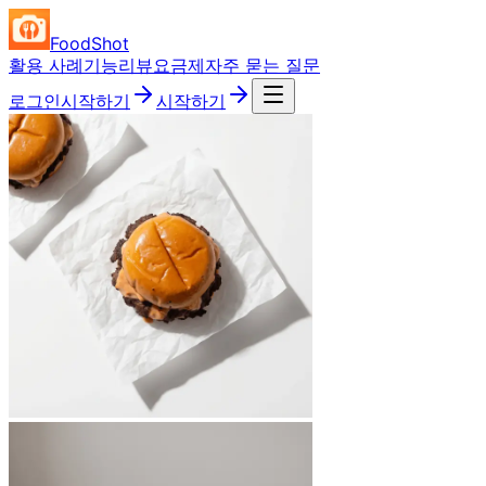
FoodShot
활용 사례
기능
리뷰
요금제
자주 묻는 질문
로그인
시작하기
시작하기