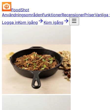
FoodShot
Användningsområden
Funktioner
Recensioner
Priser
Vanliga 
Logga in
Kom igång
Kom igång