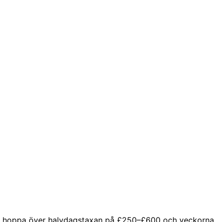
es — hoppa över halvdagstaxan på £250–£600 och veckorna