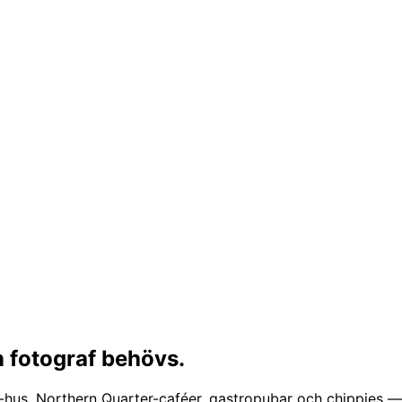
 fotograf behövs.
Mile-hus, Northern Quarter-caféer, gastropubar och chippi