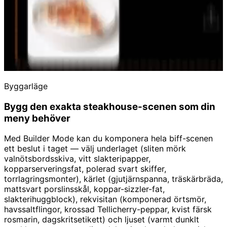
Byggarläge
Bygg den exakta steakhouse-scenen som din
meny behöver
Med Builder Mode kan du komponera hela biff-scenen
ett beslut i taget — välj underlaget (sliten mörk
valnötsbordsskiva, vitt slakteripapper,
kopparserveringsfat, polerad svart skiffer,
torrlagringsmonter), kärlet (gjutjärnspanna, träskärbräda,
mattsvart porslinsskål, koppar-sizzler-fat,
slakterihuggblock), rekvisitan (komponerad örtsmör,
havssaltflingor, krossad Tellicherry-peppar, kvist färsk
rosmarin, dagskritsetikett) och ljuset (varmt dunklt