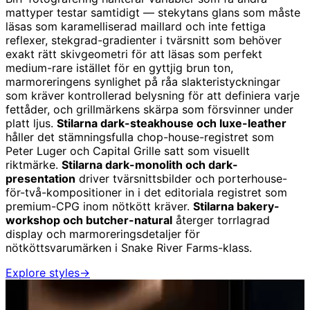
mattyper testar samtidigt — stekytans glans som måste
läsas som karamelliserad maillard och inte fettiga
reflexer, stekgrad-gradienter i tvärsnitt som behöver
exakt rätt skivgeometri för att läsas som perfekt
medium-rare istället för en gyttjig brun ton,
marmoreringens synlighet på råa slakteristyckningar
som kräver kontrollerad belysning för att definiera varje
fettåder, och grillmärkens skärpa som försvinner under
platt ljus.
Stilarna dark-steakhouse och luxe-leather
håller det stämningsfulla chop-house-registret som
Peter Luger och Capital Grille satt som visuellt
riktmärke.
Stilarna dark-monolith och dark-
presentation
driver tvärsnittsbilder och porterhouse-
för-två-kompositioner in i det editoriala registret som
premium-CPG inom nötkött kräver.
Stilarna bakery-
workshop och butcher-natural
återger torrlagrad
display och marmoreringsdetaljer för
nötköttsvarumärken i Snake River Farms-klass.
Explore styles
→