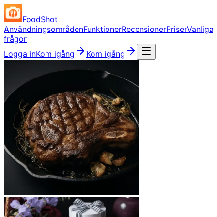
FoodShot
Användningsområden
Funktioner
Recensioner
Priser
Vanliga
frågor
Logga in
Kom igång
Kom igång