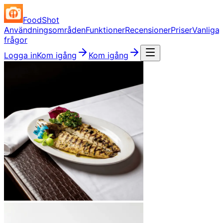
FoodShot
Användningsområden
Funktioner
Recensioner
Priser
Vanliga
frågor
Logga in
Kom igång
Kom igång