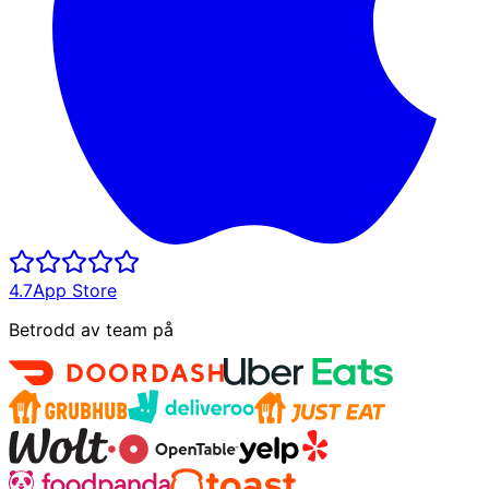
4.7
App Store
Betrodd av team på