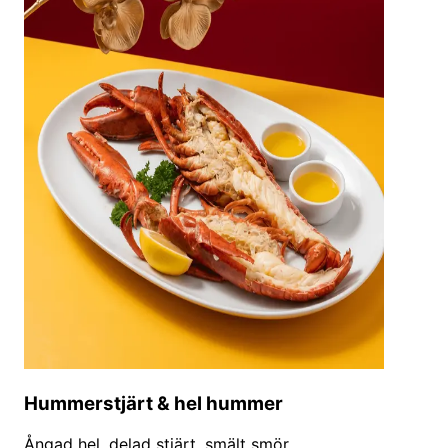
Hummerstjärt & hel hummer
Ångad hel, delad stjärt, smält smör.