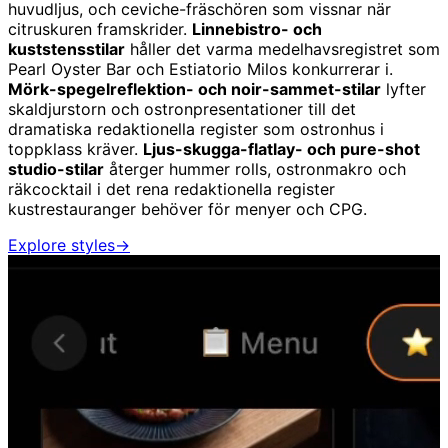
huvudljus, och ceviche-fräschören som vissnar när
citruskuren framskrider.
Linnebistro- och
kuststensstilar
håller det varma medelhavsregistret som
Pearl Oyster Bar och Estiatorio Milos konkurrerar i.
Mörk-spegelreflektion- och noir-sammet-stilar
lyfter
skaldjurstorn och ostronpresentationer till det
dramatiska redaktionella register som ostronhus i
toppklass kräver.
Ljus-skugga-flatlay- och pure-shot
studio-stilar
återger hummer rolls, ostronmakro och
räkcocktail i det rena redaktionella register
kustrestauranger behöver för menyer och CPG.
Explore styles
→