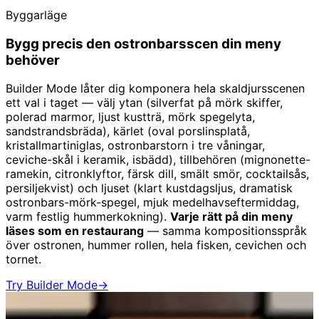
Byggarläge
Bygg precis den ostronbarsscen din meny
behöver
Builder Mode låter dig komponera hela skaldjursscenen
ett val i taget — välj ytan (silverfat på mörk skiffer,
polerad marmor, ljust kustträ, mörk spegelyta,
sandstrandsbräda), kärlet (oval porslinsplatå,
kristallmartiniglas, ostronbarstorn i tre våningar,
ceviche-skål i keramik, isbädd), tillbehören (mignonette-
ramekin, citronklyftor, färsk dill, smält smör, cocktailsås,
persiljekvist) och ljuset (klart kustdagsljus, dramatisk
ostronbars-mörk-spegel, mjuk medelhavseftermiddag,
varm festlig hummerkokning).
Varje rätt på din meny
läses som en restaurang
— samma kompositionsspråk
över ostronen, hummer rollen, hela fisken, cevichen och
tornet.
Try Builder Mode
→