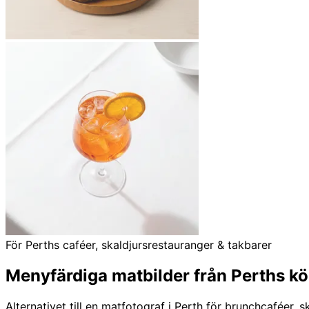
För Perths caféer, skaldjursrestauranger & takbarer
Menyfärdiga matbilder från Perths kö
Alternativet till en matfotograf i Perth för brunchcaféer,