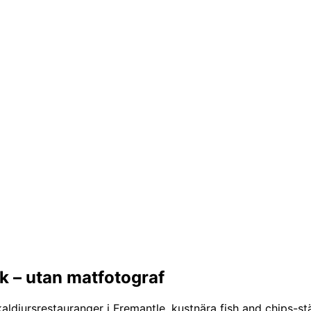
k – utan matfotograf
 skaldjursrestauranger i Fremantle, kustnära fish and chips