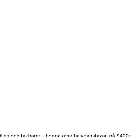
-ställen och takbarer – hoppa över halvdagstaxan på $400–