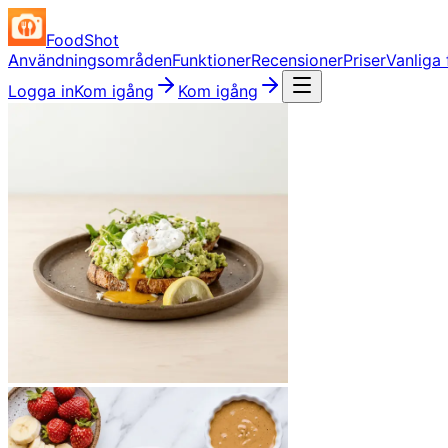
FoodShot
Användningsområden
Funktioner
Recensioner
Priser
Vanliga 
Logga in
Kom igång
Kom igång