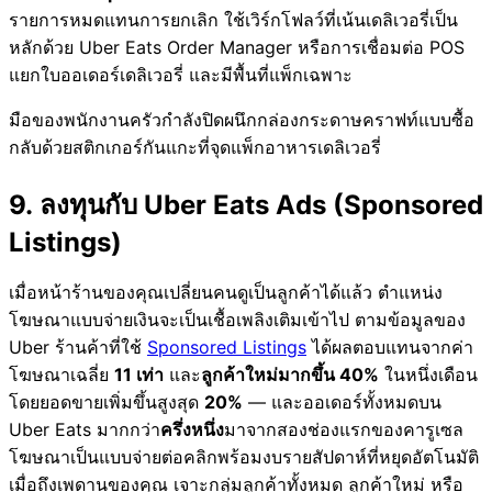
รายการหมดแทนการยกเลิก ใช้เวิร์กโฟลว์ที่เน้นเดลิเวอรี่เป็น
หลักด้วย Uber Eats Order Manager หรือการเชื่อมต่อ POS
แยกใบออเดอร์เดลิเวอรี่ และมีพื้นที่แพ็กเฉพาะ
มือของพนักงานครัวกำลังปิดผนึกกล่องกระดาษคราฟท์แบบซื้อ
กลับด้วยสติกเกอร์กันแกะที่จุดแพ็กอาหารเดลิเวอรี่
9. ลงทุนกับ Uber Eats Ads (Sponsored
Listings)
เมื่อหน้าร้านของคุณเปลี่ยนคนดูเป็นลูกค้าได้แล้ว ตำแหน่ง
โฆษณาแบบจ่ายเงินจะเป็นเชื้อเพลิงเติมเข้าไป ตามข้อมูลของ
Uber ร้านค้าที่ใช้
Sponsored Listings
ได้ผลตอบแทนจากค่า
โฆษณาเฉลี่ย
11 เท่า
และ
ลูกค้าใหม่มากขึ้น 40%
ในหนึ่งเดือน
โดยยอดขายเพิ่มขึ้นสูงสุด
20%
— และออเดอร์ทั้งหมดบน
Uber Eats มากกว่า
ครึ่งหนึ่ง
มาจากสองช่องแรกของคารูเซล
โฆษณาเป็นแบบจ่ายต่อคลิกพร้อมงบรายสัปดาห์ที่หยุดอัตโนมัติ
เมื่อถึงเพดานของคุณ เจาะกลุ่มลูกค้าทั้งหมด ลูกค้าใหม่ หรือ