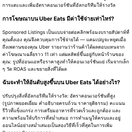
การแตะและเพิ่มอัตราคอนเวอร์ชันที่อัลกอริทึมให้รางวัล
การโฆษณาบน Uber Eats มีค่าใช้จ่ายเท่าไหร่?
Sponsored Listings เป็นแบบจ่ายต่อคลิกพร้อมงบรายสัปดาห์ที่
คุณตั้งเอง คุณจึงควบคุมการใช้จ่ายได้ — แคมเปญจะหยุดเมื่อ
ถึงเพดานของคุณ Uber รายงานว่าร้านค้าได้ผลตอบแทนจาก
ค่าโฆษณาเฉลี่ยราว 11 เท่า แต่ผลลัพธ์ขึ้นอยู่กับหน้าร้านของ
คุณ: รูปที่อ่อนแอหรือราคาสูงทำให้คอนเวอร์ชันแย่ เริ่มจากเล็ก
ๆ วัด ROAS และขยายสิ่งที่ได้ผล
ฉันจะทำให้อันดับสูงขึ้นบน Uber Eats ได้อย่างไร?
ปรับปรุงสิ่งที่อัลกอริทึมให้รางวัล: อัตราคอนเวอร์ชันที่สูง
(รูปภาพยอดเยี่ยม คำอธิบายครบถ้วน ราคายุติธรรม) คะแนน
รีวิวที่แข็งแกร่ง การเตรียมอาหารที่รวดเร็วและถูกต้อง และ
ความพร้อมให้บริการที่สม่ำเสมอ การทำเมนูให้ครบและอยู่
ออนไลน์อย่างสม่ำเสมอเป็นสองวิธีที่เร็วที่สุดในการเพิ่ม