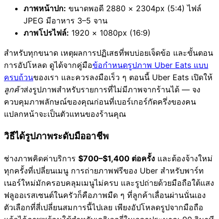
ภาพหน้าปก:
ขนาดพอดี 2880 × 2304px (5:4) ไฟล์
JPEG มีอาหาร 3–5 จาน
ภาพโปรไฟล์:
1920 × 1080px (16:9)
สำหรับทุกขนาด เหตุผลการปฏิเสธที่พบบ่อยเจ็ดข้อ และขั้นตอน
การอัปโหลด ดูได้จากคู่มือ
ข้อกำหนดรูปภาพ Uber Eats แบบ
ครบถ้วน
ของเรา และควรลงมือเร็ว ๆ ตอนนี้ Uber Eats เปิดให้
ลูกค้า
ส่งรูปภาพสำหรับรายการที่ไม่มีภาพจากร้านได้ — จง
ควบคุมภาพลักษณ์ของคุณก่อนที่เบอร์เกอร์กัดครึ่งของคน
แปลกหน้าจะเป็นตัวแทนของร้านคุณ
วิธีได้รูปภาพระดับมืออาชีพ
ช่างภาพคิดค่าบริการ
$700–$1,400 ต่อครั้ง
และต้องจ้างใหม่
ทุกครั้งที่เปลี่ยนเมนู การถ่ายภาพฟรีของ Uber สำหรับพาร์ท
เนอร์ใหม่มักครอบคลุมเมนูไม่ครบ และรูปถ่ายด้วยมือถือใต้แสง
ฟลูออเรสเซนต์ในครัวก็คือภาพมืด ๆ ที่ลูกค้าเลื่อนผ่านนั่นเอง
ตัวเลือกที่สี่เปลี่ยนสมการนี้ไปเลย เพียงอัปโหลดรูปจากมือถือ