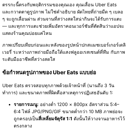
ตรรกะนี้ตรงกับพฤติกรรมของคุณเอง คุณเลื่อน Uber Eats
และกวาดตาดูรูปภาพ ไม่ใช่คำอธิบาย ผัดไทยที่ถ่ายมืด ๆ เบลอ
ๆ จะถูกเลื่อนผ่าน ส่วนจานที่สว่างสดใสน่ากินจะได้รับการแตะ
— และทุกการแตะช่วยเพิ่มอัตราคอนเวอร์ชันที่ตัดสินว่าแอปจะ
แสดงร้านคุณบ่อยแค่ไหน
ภาพเปรียบเทียบก่อนและหลังของรูปหน้าปกสแมชเบอร์เกอร์เดลิ
เวอรี่ ระหว่างภาพถ่ายมือถือใต้แสงฟลูออเรสเซนต์ที่ทึม กับภาพ
ระดับมืออาชีพที่สว่างสดใส
ข้อกำหนดรูปภาพของ Uber Eats แบบย่อ
Uber Eats ตรวจสอบทุกภาพด้วยเจ้าหน้าที่ (นานถึง 3 วัน
ทำการ) และขนาดภาพที่ผิดคือสาเหตุการปฏิเสธอันดับ 1:
รายการเมนู:
อย่างต่ำ 1200 × 800px อัตราส่วน 5:4–
6:4 ไฟล์ JPG/PNG/GIF ขนาดต่ำกว่า 10 MB ภาพย่อจะ
ถูกครอปเป็น
สี่เหลี่ยมจัตุรัส 1:1
ดังนั้นให้วางจานอาหารไว้
ตรงกลาง