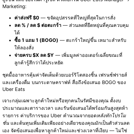
Marketing:
ค่าส่งฟรี $0
— ขจัดอุปสรรคที่ใหญ่ที่สุดในการสั่ง
ลด % / ลด $ ต่อตะกร้า
— ส่วนลดที่ยืดหยุ่นที่คุณควบคุม
ได้
ซื้อ 1 แถม 1 (BOGO)
— ตะกร้าใหญ่ขึ้น เหมาะสำหรับ
ให้ลองสั่ง
จ่ายครบ $X ลด $Y
— เพิ่มมูลค่าออเดอร์เฉลี่ยขณะที่
ลูกค้ารู้สึกว่าได้ประหยัด
ชุดมื้ออาหารคุ้มค่าจัดเต็มด้วยเบอร์ริโตสองชิ้น เฟรนช์ฟรายส์
และเครื่องดื่ม บนกระดาษคราฟท์ สื่อถึงข้อเสนอ BOGO ของ
Uber Eats
เจาะกลุ่มเฉพาะลูกค้าใหม่หรือทุกคนในรัศมีของคุณ ตั้งงบ
ประมาณและตารางเวลา และรันข้อเสนอได้พร้อมกันสูงสุดห้า
รายการ ค่าบริการของ Uber คำนวณจากยอด
หลังหักโปรโม
ชั่น
และต้นทุนเพิ่มเติมเพียงอย่างเดียวของคุณมักเป็นตัวส่วนลด
เอง จัดข้อเสนอเพื่อหาลูกค้าใหม่และช่วงเวลาที่เงียบ — ไม่ใช่