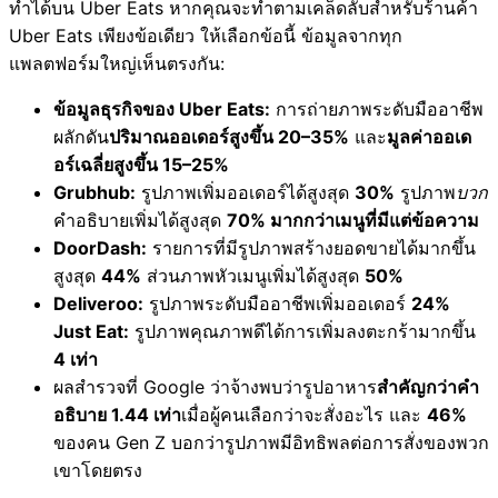
ทำได้บน Uber Eats หากคุณจะทำตามเคล็ดลับสำหรับร้านค้า
Uber Eats เพียงข้อเดียว ให้เลือกข้อนี้ ข้อมูลจากทุก
แพลตฟอร์มใหญ่เห็นตรงกัน:
ข้อมูลธุรกิจของ Uber Eats:
การถ่ายภาพระดับมืออาชีพ
ผลักดัน
ปริมาณออเดอร์สูงขึ้น 20–35%
และ
มูลค่าออเด
อร์เฉลี่ยสูงขึ้น 15–25%
Grubhub:
รูปภาพเพิ่มออเดอร์ได้สูงสุด
30%
รูปภาพ
บวก
คำอธิบายเพิ่มได้สูงสุด
70% มากกว่าเมนูที่มีแต่ข้อความ
DoorDash:
รายการที่มีรูปภาพสร้างยอดขายได้มากขึ้น
สูงสุด
44%
ส่วนภาพหัวเมนูเพิ่มได้สูงสุด
50%
Deliveroo:
รูปภาพระดับมืออาชีพเพิ่มออเดอร์
24%
Just Eat:
รูปภาพคุณภาพดีได้การเพิ่มลงตะกร้ามากขึ้น
4 เท่า
ผลสำรวจที่ Google ว่าจ้างพบว่ารูปอาหาร
สำคัญกว่าคำ
อธิบาย 1.44 เท่า
เมื่อผู้คนเลือกว่าจะสั่งอะไร และ
46%
ของคน Gen Z บอกว่ารูปภาพมีอิทธิพลต่อการสั่งของพวก
เขาโดยตรง