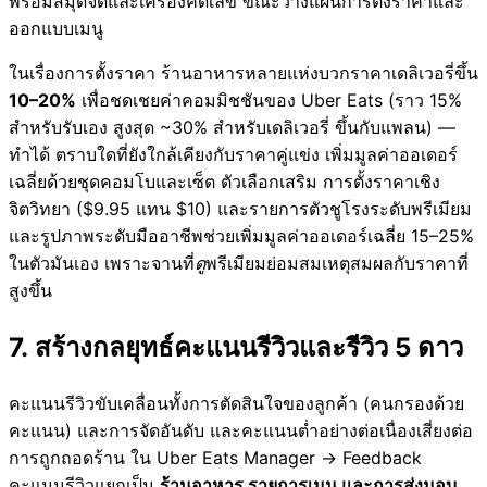
พร้อมสมุดจดและเครื่องคิดเลข ขณะวางแผนการตั้งราคาและ
ออกแบบเมนู
ในเรื่องการตั้งราคา ร้านอาหารหลายแห่งบวกราคาเดลิเวอรี่ขึ้น
10–20%
เพื่อชดเชยค่าคอมมิชชันของ Uber Eats (ราว 15%
สำหรับรับเอง สูงสุด ~30% สำหรับเดลิเวอรี่ ขึ้นกับแพลน) —
ทำได้ ตราบใดที่ยังใกล้เคียงกับราคาคู่แข่ง เพิ่มมูลค่าออเดอร์
เฉลี่ยด้วยชุดคอมโบและเซ็ต ตัวเลือกเสริม การตั้งราคาเชิง
จิตวิทยา ($9.95 แทน $10) และรายการตัวชูโรงระดับพรีเมียม
และรูปภาพระดับมืออาชีพช่วยเพิ่มมูลค่าออเดอร์เฉลี่ย 15–25%
ในตัวมันเอง เพราะจานที่
ดู
พรีเมียมย่อมสมเหตุสมผลกับราคาที่
สูงขึ้น
7. สร้างกลยุทธ์คะแนนรีวิวและรีวิว 5 ดาว
คะแนนรีวิวขับเคลื่อนทั้งการตัดสินใจของลูกค้า (คนกรองด้วย
คะแนน) และการจัดอันดับ และคะแนนต่ำอย่างต่อเนื่องเสี่ยงต่อ
การถูกถอดร้าน ใน Uber Eats Manager → Feedback
คะแนนรีวิวแยกเป็น
ร้านอาหาร รายการเมนู และการส่งมอบ