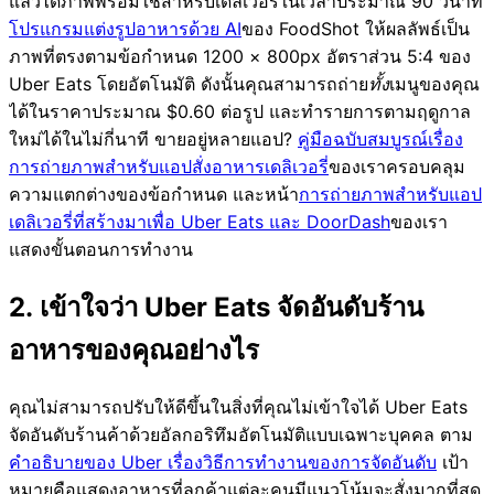
แล้วได้ภาพพร้อมใช้สำหรับเดลิเวอรี่ในเวลาประมาณ 90 วินาที
โปรแกรมแต่งรูปอาหารด้วย AI
ของ FoodShot ให้ผลลัพธ์เป็น
ภาพที่ตรงตามข้อกำหนด 1200 × 800px อัตราส่วน 5:4 ของ
Uber Eats โดยอัตโนมัติ ดังนั้นคุณสามารถถ่าย
ทั้ง
เมนูของคุณ
ได้ในราคาประมาณ $0.60 ต่อรูป และทำรายการตามฤดูกาล
ใหม่ได้ในไม่กี่นาที ขายอยู่หลายแอป?
คู่มือฉบับสมบูรณ์เรื่อง
การถ่ายภาพสำหรับแอปสั่งอาหารเดลิเวอรี่
ของเราครอบคลุม
ความแตกต่างของข้อกำหนด และหน้า
การถ่ายภาพสำหรับแอป
เดลิเวอรี่ที่สร้างมาเพื่อ Uber Eats และ DoorDash
ของเรา
แสดงขั้นตอนการทำงาน
2. เข้าใจว่า Uber Eats จัดอันดับร้าน
อาหารของคุณอย่างไร
คุณไม่สามารถปรับให้ดีขึ้นในสิ่งที่คุณไม่เข้าใจได้ Uber Eats
จัดอันดับร้านค้าด้วยอัลกอริทึมอัตโนมัติแบบเฉพาะบุคคล ตาม
คำอธิบายของ Uber เรื่องวิธีการทำงานของการจัดอันดับ
เป้า
หมายคือแสดงอาหารที่ลูกค้าแต่ละคนมีแนวโน้มจะสั่งมากที่สุด