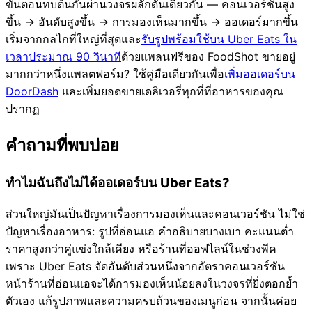
ขั้นตอนทบต้นกันผ่านวงจรผลักดันเดียวกัน — คอนเวอร์ชันสูง
ขึ้น → อันดับสูงขึ้น → การมองเห็นมากขึ้น → ออเดอร์มากขึ้น
เริ่มจากกลไกที่ใหญ่ที่สุดและ
รับรูปพร้อมใช้บน Uber Eats ใน
เวลาประมาณ 90 วินาที
ด้วยแพลนฟรีของ FoodShot ขายอยู่
มากกว่าหนึ่งแพลตฟอร์ม? ใช้คู่มือเดียวกันเพื่อ
เพิ่มออเดอร์บน
DoorDash
และเพิ่มยอดขายเดลิเวอรี่ทุกที่ที่อาหารของคุณ
ปรากฏ
คำถามที่พบบ่อย
ทำไมฉันถึงไม่ได้ออเดอร์บน Uber Eats?
ส่วนใหญ่มันเป็นปัญหาเรื่องการมองเห็นและคอนเวอร์ชัน ไม่ใช่
ปัญหาเรื่องอาหาร: รูปที่อ่อนแอ คำอธิบายบางเบา คะแนนต่ำ
ราคาสูงกว่าคู่แข่งใกล้เคียง หรือร้านที่ออฟไลน์ในช่วงพีค
เพราะ Uber Eats จัดอันดับส่วนหนึ่งจากอัตราคอนเวอร์ชัน
หน้าร้านที่อ่อนแอจะได้การมองเห็นน้อยลงในวงจรที่ยิ่งตอกย้ำ
ตัวเอง แก้รูปภาพและความครบถ้วนของเมนูก่อน จากนั้นค่อย