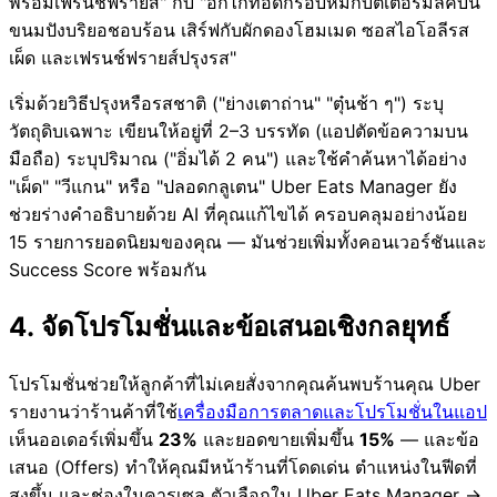
พร้อมเฟรนช์ฟรายส์" กับ "อกไก่ทอดกรอบหมักบัตเตอร์มิลค์บน
ขนมปังบริยอชอบร้อน เสิร์ฟกับผักดองโฮมเมด ซอสไอโอลีรส
เผ็ด และเฟรนช์ฟรายส์ปรุงรส"
เริ่มด้วยวิธีปรุงหรือรสชาติ ("ย่างเตาถ่าน" "ตุ๋นช้า ๆ") ระบุ
วัตถุดิบเฉพาะ เขียนให้อยู่ที่ 2–3 บรรทัด (แอปตัดข้อความบน
มือถือ) ระบุปริมาณ ("อิ่มได้ 2 คน") และใช้คำค้นหาได้อย่าง
"เผ็ด" "วีแกน" หรือ "ปลอดกลูเตน" Uber Eats Manager ยัง
ช่วยร่างคำอธิบายด้วย AI ที่คุณแก้ไขได้ ครอบคลุมอย่างน้อย
15 รายการยอดนิยมของคุณ — มันช่วยเพิ่มทั้งคอนเวอร์ชันและ
Success Score พร้อมกัน
4. จัดโปรโมชั่นและข้อเสนอเชิงกลยุทธ์
โปรโมชั่นช่วยให้ลูกค้าที่ไม่เคยสั่งจากคุณค้นพบร้านคุณ Uber
รายงานว่าร้านค้าที่ใช้
เครื่องมือการตลาดและโปรโมชั่นในแอป
เห็นออเดอร์เพิ่มขึ้น
23%
และยอดขายเพิ่มขึ้น
15%
— และข้อ
เสนอ (Offers) ทำให้คุณมีหน้าร้านที่โดดเด่น ตำแหน่งในฟีดที่
สูงขึ้น และช่องในคารูเซล ตัวเลือกใน Uber Eats Manager →