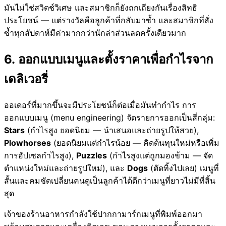
มันไม่ใช่สวิตช์วิเศษ และสมาชิกก็ยังถกเถียงกันเรื่องสิทธิ
ประโยชน์ — แต่รางวัลคือลูกค้าที่กลับมาซ้ำ และสมาชิกที่สั่ง
ซ้ำทุกสัปดาห์มีค่ามากกว่านักล่าส่วนลดครั้งเดียวมาก
6. ออกแบบเมนูและตั้งราคาเพื่อกำไรจาก
เดลิเวอรี่
ออเดอร์ที่มากขึ้นจะมีประโยชน์ก็ต่อเมื่อมันทำกำไร การ
ออกแบบเมนู (menu engineering) จัดรายการออกเป็นสี่กลุ่ม:
Stars
(กำไรสูง ยอดนิยม — นำเสนอและถ่ายรูปให้สวย),
Plowhorses
(ยอดนิยมแต่กำไรน้อย — คิดต้นทุนใหม่หรือเพิ่ม
การอัปเซลกำไรสูง),
Puzzles
(กำไรสูงแต่ถูกมองข้าม — จัด
ตำแหน่งใหม่และถ่ายรูปใหม่), และ
Dogs
(ตัดทิ้งไปเลย) เมนูที่
สั้นและคมชัดเปลี่ยนคนดูเป็นลูกค้าได้ดีกว่าเมนูที่ยาวไม่มีที่สิ้น
สุด
เจ้าของร้านอาหารกำลังใช้ปากกามาร์กเมนูที่พิมพ์ออกมา