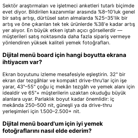
Sektör araştırmaları ve işletmeci anketleri tutarlı biçimde
evet diyor. Bildirilen kazanımlar arasında %8–10'luk genel
bir satış artışı, dürtüsel satın almalarda %25–35'lik bir
artış ve öne çıkarılan tek tek ürünlerde %38'e kadar artış
yer alıyor. En büyük etken iştah açıcı görsellerdir —
müşterileri satış noktasında daha fazla sipariş vermeye
yönlendiren yüksek kaliteli yemek fotoğrafları.
Dijital menü board için hangi boyutta ekrana
ihtiyacım var?
Ekran boyutunu izleme mesafesiyle eşleştirin. 32" bir
ekran dar tezgâhlar ve kompakt drive-thru'lar için işe
yarar, 43"–55" çoğu iç mekân tezgâh ve yemek alanı için
idealdir ve 65"+ müşterilerin uzaktan okuduğu büyük
alanlara uyar. Parlaklık boyut kadar önemlidir: iç
mekânda 250–500 nit, güneşli ya da drive-thru
yerleşimleri için 1.500–2.500+ nit.
Dijital menü board'um için iyi yemek
fotoğraflarını nasıl elde ederim?