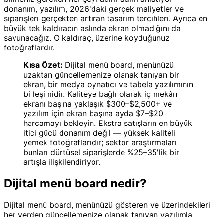
donanım, yazılım, 2026'daki gerçek maliyetler ve
siparişleri gerçekten artıran tasarım tercihleri. Ayrıca en
büyük tek kaldıracın aslında ekran olmadığını da
savunacağız. O kaldıraç, üzerine koyduğunuz
fotoğraflardır.
Kısa Özet:
Dijital menü board, menünüzü
uzaktan güncellemenize olanak tanıyan bir
ekran, bir medya oynatıcı ve tabela yazılımının
birleşimidir. Kaliteye bağlı olarak iç mekân
ekranı başına yaklaşık $300–$2,500+ ve
yazılım için ekran başına ayda $7–$20
harcamayı bekleyin. Ekstra satışların en büyük
itici gücü donanım değil — yüksek kaliteli
yemek fotoğraflarıdır; sektör araştırmaları
bunları dürtüsel siparişlerde %25–35'lik bir
artışla ilişkilendiriyor.
Dijital menü board nedir?
Dijital menü board, menünüzü gösteren ve üzerindekileri
her yerden güncellemenize olanak tanıyan yazılımla