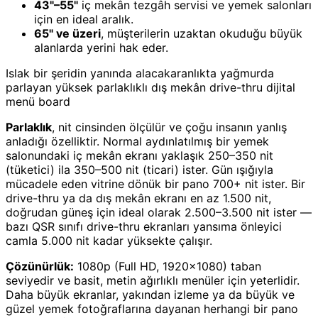
43"–55"
iç mekân tezgâh servisi ve yemek salonları
için en ideal aralık.
65" ve üzeri
, müşterilerin uzaktan okuduğu büyük
alanlarda yerini hak eder.
Islak bir şeridin yanında alacakaranlıkta yağmurda
parlayan yüksek parlaklıklı dış mekân drive-thru dijital
menü board
Parlaklık
, nit cinsinden ölçülür ve çoğu insanın yanlış
anladığı özelliktir. Normal aydınlatılmış bir yemek
salonundaki iç mekân ekranı yaklaşık 250–350 nit
(tüketici) ila 350–500 nit (ticari) ister. Gün ışığıyla
mücadele eden vitrine dönük bir pano 700+ nit ister. Bir
drive-thru ya da dış mekân ekranı en az 1.500 nit,
doğrudan güneş için ideal olarak 2.500–3.500 nit ister —
bazı QSR sınıfı drive-thru ekranları yansıma önleyici
camla 5.000 nit kadar yüksekte çalışır.
Çözünürlük:
1080p (Full HD, 1920×1080) taban
seviyedir ve basit, metin ağırlıklı menüler için yeterlidir.
Daha büyük ekranlar, yakından izleme ya da büyük ve
güzel yemek fotoğraflarına dayanan herhangi bir pano