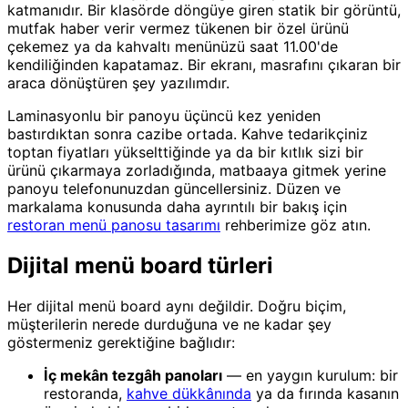
katmanıdır. Bir klasörde döngüye giren statik bir görüntü,
mutfak haber verir vermez tükenen bir özel ürünü
çekemez ya da kahvaltı menünüzü saat 11.00'de
kendiliğinden kapatamaz. Bir ekranı, masrafını çıkaran bir
araca dönüştüren şey yazılımdır.
Laminasyonlu bir panoyu üçüncü kez yeniden
bastırdıktan sonra cazibe ortada. Kahve tedarikçiniz
toptan fiyatları yükselttiğinde ya da bir kıtlık sizi bir
ürünü çıkarmaya zorladığında, matbaaya gitmek yerine
panoyu telefonunuzdan güncellersiniz. Düzen ve
markalama konusunda daha ayrıntılı bir bakış için
restoran menü panosu tasarımı
rehberimize göz atın.
Dijital menü board türleri
Her dijital menü board aynı değildir. Doğru biçim,
müşterilerin nerede durduğuna ve ne kadar şey
göstermeniz gerektiğine bağlıdır:
İç mekân tezgâh panoları
— en yaygın kurulum: bir
restoranda,
kahve dükkânında
ya da fırında kasanın