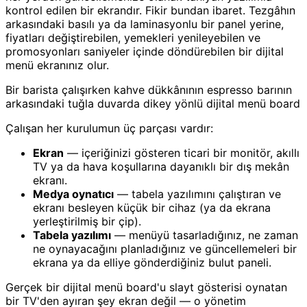
kontrol edilen bir ekrandır. Fikir bundan ibaret. Tezgâhın
arkasındaki basılı ya da laminasyonlu bir panel yerine,
fiyatları değiştirebilen, yemekleri yenileyebilen ve
promosyonları saniyeler içinde döndürebilen bir dijital
menü ekranınız olur.
Bir barista çalışırken kahve dükkânının espresso barının
arkasındaki tuğla duvarda dikey yönlü dijital menü board
Çalışan her kurulumun üç parçası vardır:
Ekran
— içeriğinizi gösteren ticari bir monitör, akıllı
TV ya da hava koşullarına dayanıklı bir dış mekân
ekranı.
Medya oynatıcı
— tabela yazılımını çalıştıran ve
ekranı besleyen küçük bir cihaz (ya da ekrana
yerleştirilmiş bir çip).
Tabela yazılımı
— menüyü tasarladığınız, ne zaman
ne oynayacağını planladığınız ve güncellemeleri bir
ekrana ya da elliye gönderdiğiniz bulut paneli.
Gerçek bir dijital menü board'u slayt gösterisi oynatan
bir TV'den ayıran şey ekran değil — o yönetim