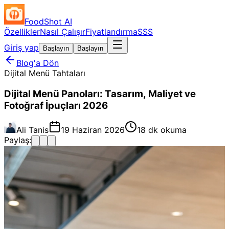
FoodShot AI
Özellikler
Nasıl Çalışır
Fiyatlandırma
SSS
Giriş yap
Başlayın
Başlayın
Blog'a Dön
Dijital Menü Tahtaları
Dijital Menü Panoları: Tasarım, Maliyet ve
Fotoğraf İpuçları 2026
Ali Tanis
19 Haziran 2026
18 dk okuma
Paylaş: