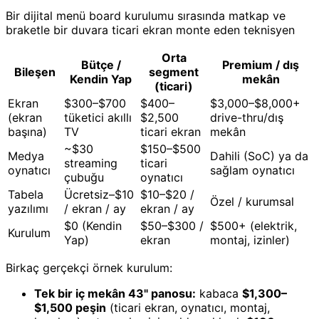
Bir dijital menü board kurulumu sırasında matkap ve
braketle bir duvara ticari ekran monte eden teknisyen
Orta
Bütçe /
Premium / dış
Bileşen
segment
Kendin Yap
mekân
(ticari)
Ekran
$300–$700
$400–
$3,000–$8,000+
(ekran
tüketici akıllı
$2,500
drive-thru/dış
başına)
TV
ticari ekran
mekân
~$30
$150–$500
Medya
Dahili (SoC) ya da
streaming
ticari
oynatıcı
sağlam oynatıcı
çubuğu
oynatıcı
Tabela
Ücretsiz–$10
$10–$20 /
Özel / kurumsal
yazılımı
/ ekran / ay
ekran / ay
$0 (Kendin
$50–$300 /
$500+ (elektrik,
Kurulum
Yap)
ekran
montaj, izinler)
Birkaç gerçekçi örnek kurulum:
Tek bir iç mekân 43" panosu:
kabaca
$1,300–
$1,500 peşin
(ticari ekran, oynatıcı, montaj,