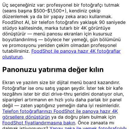
Üç seçeneğiniz var: profesyonel bir fotoğrafçı tutmak
(seans başına $500–$1,500+), kendiniz çekip
düzenlemek ya da bir yapay zeka aracı kullanmak.
FoodShot AI, bir telefon fotoğrafını yaklaşık 90 saniyede
stüdyo kalitesinde, marka tutarlı bir 4K görüntüye
dönüştürür — menü panosu ekranları için kusursuz
boyutlandırılmış — böylece her yemeği, gün bölümünü
ve promosyonu yeniden çekim olmadan profesyonel
tutabilirsiniz.
FoodShot ile panoya hazır 4K fotoğraflar
oluşturun
.
Panonuzu yatırıma değer kılın
Ekran ve yazılım size bir dijital menü board kazandırır.
Fotoğraflar ise onu satış yapan şeydir. İster tek bir kafe
tezgâhını ister bir dizi drive-thru şeridini donatıyor olun,
siparişleri artırmanın en hızlı yolu daha parlak bir panel
değil — zaten yaptığınız yemeğin daha iyi resimleridir.
Telefon fotoğraflarınızı FoodShot ile panoya hazır 4K
görsellere dönüştürün
ya da doğru planı bulmak için
FoodShot fiyatlandırmasına bakın
. Önce zanaata mı
dalmak istiyorsunuz?
Yapay zeka ile yemek fotoğrafçılığı