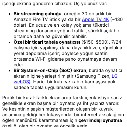
içeriği ekrana gönderen cihazdır. Üç yolunuz var:
Bir streaming çubuğu
, örneğin 30 dolarlık bir
Amazon Fire TV Stick ya da bir
Apple TV 4K
(~130
dolar). En ucuz ve en kolay yol; ama tüketici
streaming donanımı yoğun trafikli, sürekli açık bir
ortamda daha az güvenilir olabilir.
Özel bir ticari tabela oynatıcısı
($150–$500). 7/24
çalışma için yapılmış, daha dayanıklı ve çoğunlukla
yerel depolama içerir; böylece yoğun saatin
ortasında Wi-Fi giderse pano oynatmaya devam
eder.
Bir System-on-Chip (SoC) ekran
; burada oynatıcı
ekranın içine yerleştirilmiştir (Samsung Tizen,
LG
webOS
). Harici bir kutu ve kablo karmaşası yok —
sadece tabela uygulamasını kurun.
Pratik bir kural: farklı ekranlarda farklı içerik istiyorsanız
genellikle ekran başına bir oynatıcıya ihtiyacınız vardır.
Ve kesintinin şaşkın müşterilerden oluşan bir kuyruk
anlamına geldiği her lokasyonda, bir internet aksaklığının
öğlen menünüzü karartmaması için
çevrimdışı oynatma
özelliği olan bir oynatıcıya öncelik verin.