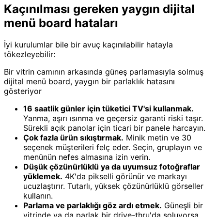
Kaçınılması gereken yaygın dijital
menü board hataları
İyi kurulumlar bile bir avuç kaçınılabilir hatayla
tökezleyebilir:
Bir vitrin camının arkasında güneş parlamasıyla solmuş
dijital menü board, yaygın bir parlaklık hatasını
gösteriyor
16 saatlik günler için tüketici TV'si kullanmak.
Yanma, aşırı ısınma ve geçersiz garanti riski taşır.
Sürekli açık panolar için ticari bir panele harcayın.
Çok fazla ürün sıkıştırmak.
Minik metin ve 30
seçenek müşterileri felç eder. Seçin, gruplayın ve
menünün nefes almasına izin verin.
Düşük çözünürlüklü ya da uyumsuz fotoğraflar
yüklemek.
4K'da pikselli görünür ve markayı
ucuzlaştırır. Tutarlı, yüksek çözünürlüklü görseller
kullanın.
Parlama ve parlaklığı göz ardı etmek.
Güneşli bir
vitrinde ya da parlak bir drive-thru'da soluyorsa