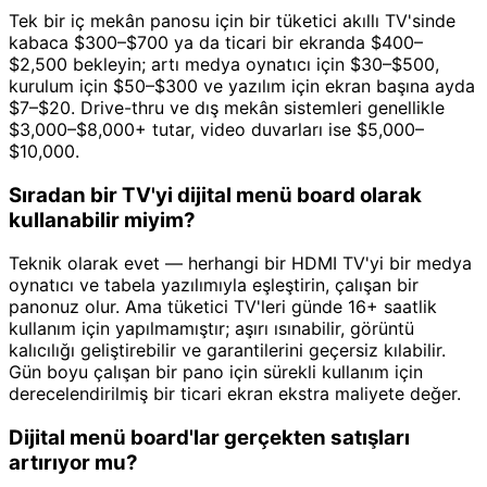
Tek bir iç mekân panosu için bir tüketici akıllı TV'sinde
kabaca $300–$700 ya da ticari bir ekranda $400–
$2,500 bekleyin; artı medya oynatıcı için $30–$500,
kurulum için $50–$300 ve yazılım için ekran başına ayda
$7–$20. Drive-thru ve dış mekân sistemleri genellikle
$3,000–$8,000+ tutar, video duvarları ise $5,000–
$10,000.
Sıradan bir TV'yi dijital menü board olarak
kullanabilir miyim?
Teknik olarak evet — herhangi bir HDMI TV'yi bir medya
oynatıcı ve tabela yazılımıyla eşleştirin, çalışan bir
panonuz olur. Ama tüketici TV'leri günde 16+ saatlik
kullanım için yapılmamıştır; aşırı ısınabilir, görüntü
kalıcılığı geliştirebilir ve garantilerini geçersiz kılabilir.
Gün boyu çalışan bir pano için sürekli kullanım için
derecelendirilmiş bir ticari ekran ekstra maliyete değer.
Dijital menü board'lar gerçekten satışları
artırıyor mu?