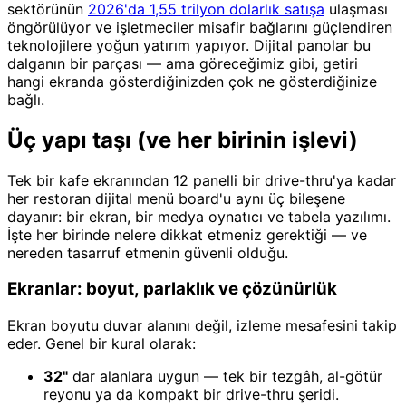
sektörünün
2026'da 1,55 trilyon dolarlık satışa
ulaşması
öngörülüyor ve işletmeciler misafir bağlarını güçlendiren
teknolojilere yoğun yatırım yapıyor. Dijital panolar bu
dalganın bir parçası — ama göreceğimiz gibi, getiri
hangi ekranda gösterdiğinizden çok ne gösterdiğinize
bağlı.
Üç yapı taşı (ve her birinin işlevi)
Tek bir kafe ekranından 12 panelli bir drive-thru'ya kadar
her restoran dijital menü board'u aynı üç bileşene
dayanır: bir ekran, bir medya oynatıcı ve tabela yazılımı.
İşte her birinde nelere dikkat etmeniz gerektiği — ve
nereden tasarruf etmenin güvenli olduğu.
Ekranlar: boyut, parlaklık ve çözünürlük
Ekran boyutu duvar alanını değil, izleme mesafesini takip
eder. Genel bir kural olarak:
32"
dar alanlara uygun — tek bir tezgâh, al-götür
reyonu ya da kompakt bir drive-thru şeridi.