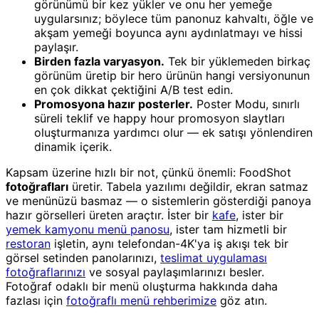
görünümü bir kez yükler ve onu her yemeğe
uygularsınız; böylece tüm panonuz kahvaltı, öğle ve
akşam yemeği boyunca aynı aydınlatmayı ve hissi
paylaşır.
Birden fazla varyasyon.
Tek bir yüklemeden birkaç
görünüm üretip bir hero ürünün hangi versiyonunun
en çok dikkat çektiğini A/B test edin.
Promosyona hazır posterler.
Poster Modu, sınırlı
süreli teklif ve happy hour promosyon slaytları
oluşturmanıza yardımcı olur — ek satışı yönlendiren
dinamik içerik.
Kapsam üzerine hızlı bir not, çünkü önemli: FoodShot
fotoğrafları
üretir. Tabela yazılımı değildir, ekran satmaz
ve menünüzü basmaz — o sistemlerin gösterdiği panoya
hazır görselleri üreten araçtır. İster bir
kafe
, ister bir
yemek kamyonu menü panosu
, ister tam hizmetli bir
restoran
işletin, aynı telefondan-4K'ya iş akışı tek bir
görsel setinden panolarınızı,
teslimat uygulaması
fotoğraflarınızı
ve sosyal paylaşımlarınızı besler.
Fotoğraf odaklı bir menü oluşturma hakkında daha
fazlası için
fotoğraflı menü rehberimize
göz atın.