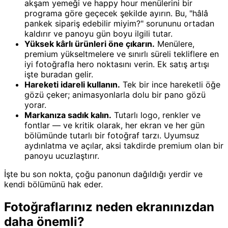
akşam yemeği ve happy hour menülerini bir
programa göre geçecek şekilde ayırın. Bu, "hâlâ
pankek sipariş edebilir miyim?" sorununu ortadan
kaldırır ve panoyu gün boyu ilgili tutar.
Yüksek kârlı ürünleri öne çıkarın.
Menülere,
premium yükseltmelere ve sınırlı süreli tekliflere en
iyi fotoğrafla hero noktasını verin. Ek satış artışı
işte buradan gelir.
Hareketi idareli kullanın.
Tek bir ince hareketli öğe
gözü çeker; animasyonlarla dolu bir pano gözü
yorar.
Markanıza sadık kalın.
Tutarlı logo, renkler ve
fontlar — ve kritik olarak, her ekran ve her gün
bölümünde tutarlı bir fotoğraf tarzı. Uyumsuz
aydınlatma ve açılar, aksi takdirde premium olan bir
panoyu ucuzlaştırır.
İşte bu son nokta, çoğu panonun dağıldığı yerdir ve
kendi bölümünü hak eder.
Fotoğraflarınız neden ekranınızdan
daha önemli?