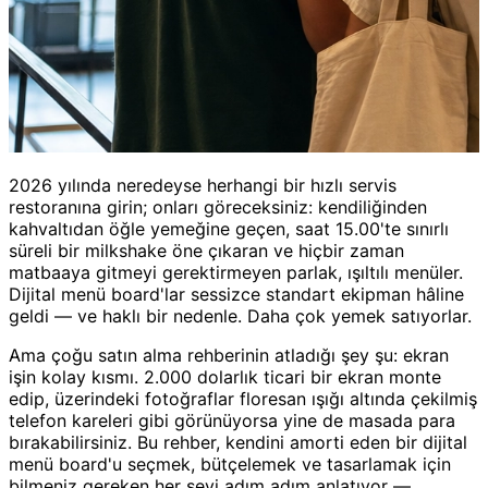
2026 yılında neredeyse herhangi bir hızlı servis
restoranına girin; onları göreceksiniz: kendiliğinden
kahvaltıdan öğle yemeğine geçen, saat 15.00'te sınırlı
süreli bir milkshake öne çıkaran ve hiçbir zaman
matbaaya gitmeyi gerektirmeyen parlak, ışıltılı menüler.
Dijital menü board'lar sessizce standart ekipman hâline
geldi — ve haklı bir nedenle. Daha çok yemek satıyorlar.
Ama çoğu satın alma rehberinin atladığı şey şu: ekran
işin kolay kısmı. 2.000 dolarlık ticari bir ekran monte
edip, üzerindeki fotoğraflar floresan ışığı altında çekilmiş
telefon kareleri gibi görünüyorsa yine de masada para
bırakabilirsiniz. Bu rehber, kendini amorti eden bir dijital
menü board'u seçmek, bütçelemek ve tasarlamak için
bilmeniz gereken her şeyi adım adım anlatıyor —