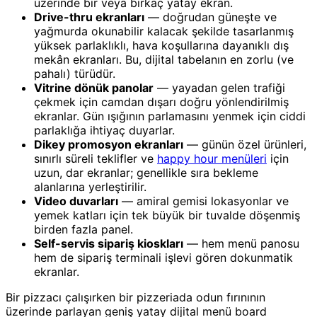
üzerinde bir veya birkaç yatay ekran.
Drive-thru ekranları
— doğrudan güneşte ve
yağmurda okunabilir kalacak şekilde tasarlanmış
yüksek parlaklıklı, hava koşullarına dayanıklı dış
mekân ekranları. Bu, dijital tabelanın en zorlu (ve
pahalı) türüdür.
Vitrine dönük panolar
— yayadan gelen trafiği
çekmek için camdan dışarı doğru yönlendirilmiş
ekranlar. Gün ışığının parlamasını yenmek için ciddi
parlaklığa ihtiyaç duyarlar.
Dikey promosyon ekranları
— günün özel ürünleri,
sınırlı süreli teklifler ve
happy hour menüleri
için
uzun, dar ekranlar; genellikle sıra bekleme
alanlarına yerleştirilir.
Video duvarları
— amiral gemisi lokasyonlar ve
yemek katları için tek büyük bir tuvalde döşenmiş
birden fazla panel.
Self-servis sipariş kioskları
— hem menü panosu
hem de sipariş terminali işlevi gören dokunmatik
ekranlar.
Bir pizzacı çalışırken bir pizzeriada odun fırınının
üzerinde parlayan geniş yatay dijital menü board