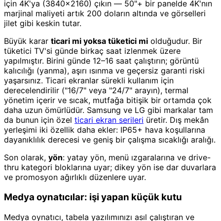
için 4K'ya (3840×2160) çıkın — 50"+ bir panelde 4K'nın
marjinal maliyeti artık 200 doların altında ve görselleri
jilet gibi keskin tutar.
Büyük karar
ticari mi yoksa tüketici mi
olduğudur. Bir
tüketici TV'si günde birkaç saat izlenmek üzere
yapılmıştır. Birini günde 12–16 saat çalıştırın; görüntü
kalıcılığı (yanma), aşırı ısınma ve geçersiz garanti riski
yaşarsınız. Ticari ekranlar sürekli kullanım için
derecelendirilir ("16/7" veya "24/7" arayın), termal
yönetim içerir ve sıcak, mutfağa bitişik bir ortamda çok
daha uzun ömürlüdür. Samsung ve LG gibi markalar tam
da bunun için özel
ticari ekran serileri
üretir. Dış mekân
yerleşimi iki özellik daha ekler: IP65+ hava koşullarına
dayanıklılık derecesi ve geniş bir çalışma sıcaklığı aralığı.
Son olarak,
yön
: yatay yön, menü ızgaralarına ve drive-
thru kategori bloklarına uyar; dikey yön ise dar duvarlara
ve promosyon ağırlıklı düzenlere uyar.
Medya oynatıcılar: işi yapan küçük kutu
Medya oynatıcı, tabela yazılımınızı asıl çalıştıran ve