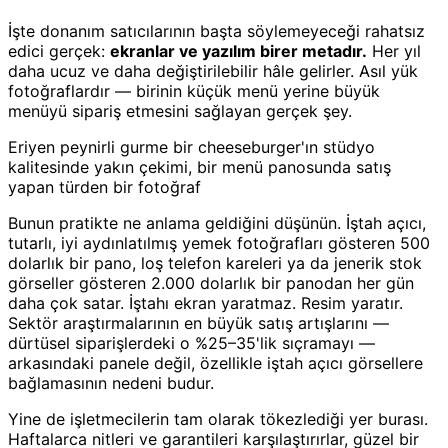
İşte donanım satıcılarının başta söylemeyeceği rahatsız
edici gerçek:
ekranlar ve yazılım birer metadır.
Her yıl
daha ucuz ve daha değiştirilebilir hâle gelirler. Asıl yük
fotoğraflardır — birinin küçük menü yerine büyük
menüyü sipariş etmesini sağlayan gerçek şey.
Eriyen peynirli gurme bir cheeseburger'ın stüdyo
kalitesinde yakın çekimi, bir menü panosunda satış
yapan türden bir fotoğraf
Bunun pratikte ne anlama geldiğini düşünün. İştah açıcı,
tutarlı, iyi aydınlatılmış yemek fotoğrafları gösteren 500
dolarlık bir pano, loş telefon kareleri ya da jenerik stok
görseller gösteren 2.000 dolarlık bir panodan her gün
daha çok satar. İştahı ekran yaratmaz. Resim yaratır.
Sektör araştırmalarının en büyük satış artışlarını —
dürtüsel siparişlerdeki o %25–35'lik sıçramayı —
arkasındaki panele değil, özellikle iştah açıcı görsellere
bağlamasının nedeni budur.
Yine de işletmecilerin tam olarak tökezlediği yer burası.
Haftalarca nitleri ve garantileri karşılaştırırlar, güzel bir