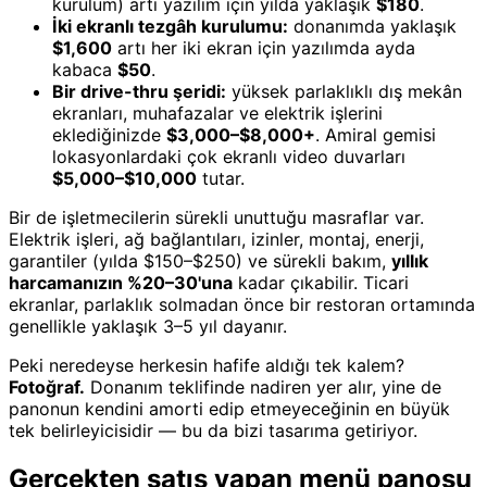
kurulum) artı yazılım için yılda yaklaşık
$180
.
İki ekranlı tezgâh kurulumu:
donanımda yaklaşık
$1,600
artı her iki ekran için yazılımda ayda
kabaca
$50
.
Bir drive-thru şeridi:
yüksek parlaklıklı dış mekân
ekranları, muhafazalar ve elektrik işlerini
eklediğinizde
$3,000–$8,000+
. Amiral gemisi
lokasyonlardaki çok ekranlı video duvarları
$5,000–$10,000
tutar.
Bir de işletmecilerin sürekli unuttuğu masraflar var.
Elektrik işleri, ağ bağlantıları, izinler, montaj, enerji,
garantiler (yılda $150–$250) ve sürekli bakım,
yıllık
harcamanızın %20–30'una
kadar çıkabilir. Ticari
ekranlar, parlaklık solmadan önce bir restoran ortamında
genellikle yaklaşık 3–5 yıl dayanır.
Peki neredeyse herkesin hafife aldığı tek kalem?
Fotoğraf.
Donanım teklifinde nadiren yer alır, yine de
panonun kendini amorti edip etmeyeceğinin en büyük
tek belirleyicisidir — bu da bizi tasarıma getiriyor.
Gerçekten satış yapan menü panosu