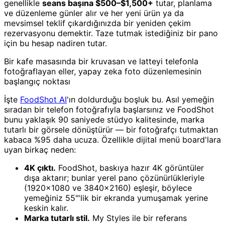
genellikle
seans başına $500–$1,500+
tutar, planlama
ve düzenleme günler alır ve her yeni ürün ya da
mevsimsel teklif çıkardığınızda bir yeniden çekim
rezervasyonu demektir. Taze tutmak istediğiniz bir pano
için bu hesap nadiren tutar.
Bir kafe masasında bir kruvasan ve latteyi telefonla
fotoğraflayan eller, yapay zeka foto düzenlemesinin
başlangıç noktası
İşte
FoodShot AI
'ın doldurduğu boşluk bu. Asıl yemeğin
sıradan bir telefon fotoğrafıyla başlarsınız ve FoodShot
bunu yaklaşık 90 saniyede stüdyo kalitesinde, marka
tutarlı bir görsele dönüştürür — bir fotoğrafçı tutmaktan
kabaca %95 daha ucuza. Özellikle dijital menü board'lara
uyan birkaç neden:
4K çıktı.
FoodShot, baskıya hazır 4K görüntüler
dışa aktarır; bunlar yerel pano çözünürlükleriyle
(1920×1080 ve 3840×2160) eşleşir, böylece
yemeğiniz 55"'lik bir ekranda yumuşamak yerine
keskin kalır.
Marka tutarlı stil.
My Styles ile bir referans