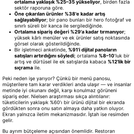
ortalama yaklaşık %25–35 yükseliyor
, birden fazla
sektör raporuna göre.
Öne çıkarılan ürünler %38'e kadar artış
sağlayabiliyor
; bir pano bunları bir hero fotoğraf ve
sınırlı süreli bir kanca ile sergilediğinde.
Ortalama sipariş değeri %29'a kadar tırmanıyor
;
yüksek kârlı menüler ve ek ürünler satış noktasında
görsel olarak gösterildiğinde.
Bir işletmeci anketinde,
%91'i dijital panoların
satışları artırdığını söyledi
; ortalama
%8–10
'luk bir
artış ve dürtüsel ile ek satışlarda kabaca
%12'lik bir
sıçrama
ile.
Peki neden işe yarıyor? Çünkü bir menü panosu,
müşterilere tam karar verdikleri anda ulaşır — ve insanlar
metinde iyi okunanı değil, karşı konulmaz görüneni
sipariş eder. Nielsen araştırması sıkça alıntılanır:
tüketicilerin yaklaşık %60'ı bir ürünü dijital bir ekranda
gördükten sonra onu satın almaya daha yatkın oluyor.
Ekran yalnızca iletim mekanizmasıdır. İştah ise resimden
gelir.
Bu ayrım bütçeleme açısından önemlidir. Restoran