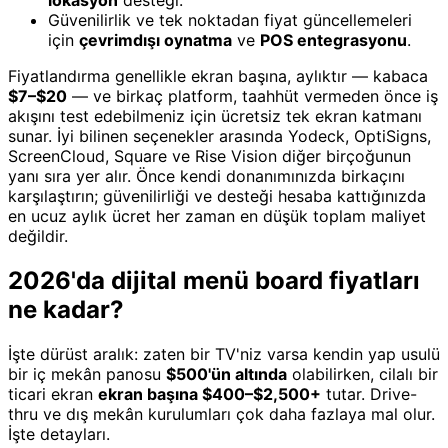
lokasyon
desteği.
Güvenilirlik ve tek noktadan fiyat güncellemeleri
için
çevrimdışı oynatma
ve
POS entegrasyonu
.
Fiyatlandırma genellikle ekran başına, aylıktır — kabaca
$7–$20
— ve birkaç platform, taahhüt vermeden önce iş
akışını test edebilmeniz için ücretsiz tek ekran katmanı
sunar. İyi bilinen seçenekler arasında Yodeck, OptiSigns,
ScreenCloud, Square ve Rise Vision diğer birçoğunun
yanı sıra yer alır. Önce kendi donanımınızda birkaçını
karşılaştırın; güvenilirliği ve desteği hesaba kattığınızda
en ucuz aylık ücret her zaman en düşük toplam maliyet
değildir.
2026'da dijital menü board fiyatları
ne kadar?
İşte dürüst aralık: zaten bir TV'niz varsa kendin yap usulü
bir iç mekân panosu
$500'ün altında
olabilirken, cilalı bir
ticari ekran
ekran başına $400–$2,500+
tutar. Drive-
thru ve dış mekân kurulumları çok daha fazlaya mal olur.
İşte detayları.