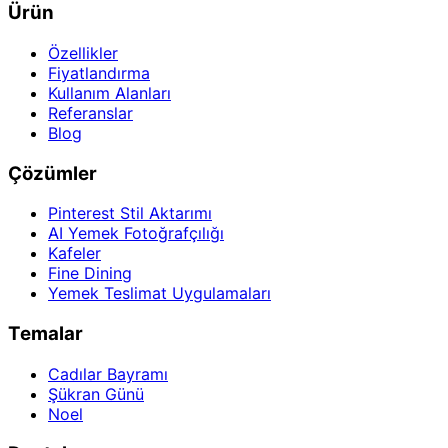
Ürün
Özellikler
Fiyatlandırma
Kullanım Alanları
Referanslar
Blog
Çözümler
Pinterest Stil Aktarımı
AI Yemek Fotoğrafçılığı
Kafeler
Fine Dining
Yemek Teslimat Uygulamaları
Temalar
Cadılar Bayramı
Şükran Günü
Noel