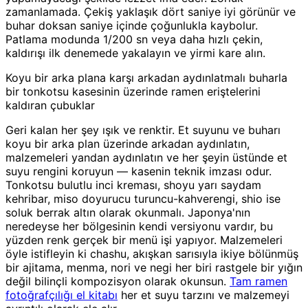
zamanlamada. Çekiş yaklaşık dört saniye iyi görünür ve
buhar doksan saniye içinde çoğunlukla kaybolur.
Patlama modunda 1/200 sn veya daha hızlı çekin,
kaldırışı ilk denemede yakalayın ve yirmi kare alın.
Koyu bir arka plana karşı arkadan aydınlatmalı buharla
bir tonkotsu kasesinin üzerinde ramen eriştelerini
kaldıran çubuklar
Geri kalan her şey ışık ve renktir. Et suyunu ve buharı
koyu bir arka plan üzerinde arkadan aydınlatın,
malzemeleri yandan aydınlatın ve her şeyin üstünde et
suyu rengini koruyun — kasenin teknik imzası odur.
Tonkotsu bulutlu inci kreması, shoyu yarı saydam
kehribar, miso doyurucu turuncu-kahverengi, shio ise
soluk berrak altın olarak okunmalı. Japonya'nın
neredeyse her bölgesinin kendi versiyonu vardır, bu
yüzden renk gerçek bir menü işi yapıyor. Malzemeleri
öyle istifleyin ki chashu, akışkan sarısıyla ikiye bölünmüş
bir ajitama, menma, nori ve negi her biri rastgele bir yığın
değil bilinçli kompozisyon olarak okunsun.
Tam ramen
fotoğrafçılığı el kitabı
her et suyu tarzını ve malzemeyi