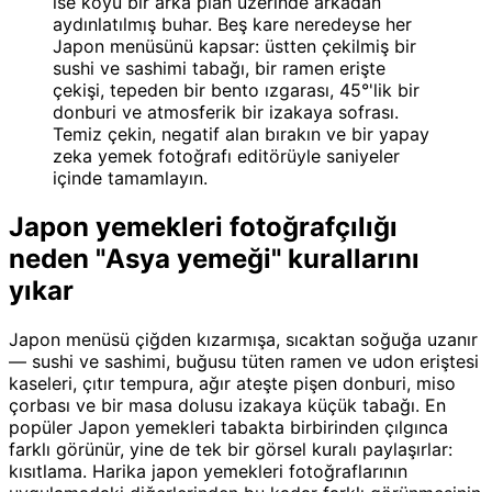
ise koyu bir arka plan üzerinde arkadan
aydınlatılmış buhar. Beş kare neredeyse her
Japon menüsünü kapsar: üstten çekilmiş bir
sushi ve sashimi tabağı, bir ramen erişte
çekişi, tepeden bir bento ızgarası, 45°'lik bir
donburi ve atmosferik bir izakaya sofrası.
Temiz çekin, negatif alan bırakın ve bir yapay
zeka yemek fotoğrafı editörüyle saniyeler
içinde tamamlayın.
Japon yemekleri fotoğrafçılığı
neden "Asya yemeği" kurallarını
yıkar
Japon menüsü çiğden kızarmışa, sıcaktan soğuğa uzanır
— sushi ve sashimi, buğusu tüten ramen ve udon eriştesi
kaseleri, çıtır tempura, ağır ateşte pişen donburi, miso
çorbası ve bir masa dolusu izakaya küçük tabağı. En
popüler Japon yemekleri tabakta birbirinden çılgınca
farklı görünür, yine de tek bir görsel kuralı paylaşırlar:
kısıtlama. Harika japon yemekleri fotoğraflarının