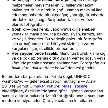
malzemeleri mevsimsel en iyi halleriyle takıntı
haline getirir ve garnitür çoğu zaman mevsimi ilan
eder: sonbaharda bir akçaağaç yaprağı, ilkbaharda
bir dal kiraz çiçeği. Bu ipuçları tazelik ve özen
olarak fotoğraflanır.
Goshiki — beş renk.
Japonya'daki geleneksel
yemekler masa boyunca beyaz, siyah, kırmızı, sarı
ve yeşili dengeler. Bu yerleşik palet, bir fotoğrafçı
için armağandır: renk hikâyesi sizin için zaten
kurgulanmıştır, özellikle bir bentoda.
Her şeyden önce tazelik.
Menünün büyük kısmı çiğ
ya da çok az pişmiş olduğundan yemek sosun veya
kömürleşmenin arkasına saklanamaz. Fotoğrafın
bu
balık yirmi dakika önce kesildi
demesi gerekir.
Bu modern bir pazarlama fikri de değil. UNESCO,
washoku'yu — geleneksel Japon mutfağını — Aralık
2013'te
Somut Olmayan Kültürel Miras listesine
eklediğinde, özellikle "doğanın güzelliğinden yararlanan
sunum"a atıfta bulundu. Menü fotoğraflarınız o sunumun
modern versiyonudur. Çıta yüksek ama kurallar net.