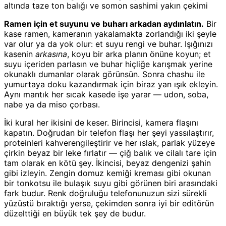
altında taze ton balığı ve somon sashimi yakın çekimi
Ramen için et suyunu ve buharı arkadan aydınlatın.
Bir
kase ramen, kameranın yakalamakta zorlandığı iki şeyle
var olur ya da yok olur: et suyu rengi ve buhar. Işığınızı
kasenin
arkasına
, koyu bir arka planın önüne koyun; et
suyu içeriden parlasın ve buhar hiçliğe karışmak yerine
okunaklı dumanlar olarak görünsün. Sonra chashu ile
yumurtaya doku kazandırmak için biraz yan ışık ekleyin.
Aynı mantık her sıcak kasede işe yarar — udon, soba,
nabe ya da miso çorbası.
İki kural her ikisini de keser. Birincisi, kamera flaşını
kapatın. Doğrudan bir telefon flaşı her şeyi yassılaştırır,
proteinleri kahverengileştirir ve her ıslak, parlak yüzeye
çirkin beyaz bir leke fırlatır — çiğ balık ve cilalı tare için
tam olarak en kötü şey. İkincisi, beyaz dengenizi şahin
gibi izleyin. Zengin domuz kemiği kreması gibi okunan
bir tonkotsu ile bulaşık suyu gibi görünen biri arasındaki
fark budur. Renk doğruluğu telefonunuzun sizi sürekli
yüzüstü bıraktığı yerse, çekimden sonra iyi bir editörün
düzelttiği en büyük tek şey de budur.