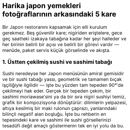
Harika japon yemekleri
fotoğraflarının arkasındaki 5 kare
Bir Japon restoranını kapsamak için elli kurulum
gerekmez. Beş güvenilir kare; nigiriden eriştelere, gece
geç saatteki izakaya tabağına kadar her şeyi halleder ve
her birinin belirli bir açısı ve belirli bir görevi vardır —
menüde, paket servis küçük görselinde ve akışta.
1. Üstten çekilmiş sushi ve sashimi tabağı
Sushi neredeyse her Japon menüsünün amiral gemisidir
ve bir sushi tabağı yassı, geometrik ve tamamen bıçak
işçiliğiyle ilgilidir — işte bu yüzden tam tepeden 90°'de
çekilmeyi hak eder. Gerçek bir tepeden çekim, bir
sashimi moriawase'sini ya da bir sıra nigiri sushiyi temiz,
grafik bir kompozisyona dönüştürür: dilimlerin yelpazesi,
altıya kesilmiş bir maki rulonun çaprazı, yanlarındaki
bilinçli negatif alan boşluğu. İşte bu rehberin en
tepesindeki kare ve sashimi ile sushi görsellerinizi
tesadüfi değil amaçlı göstermenin tek en iyi yolu da bu.