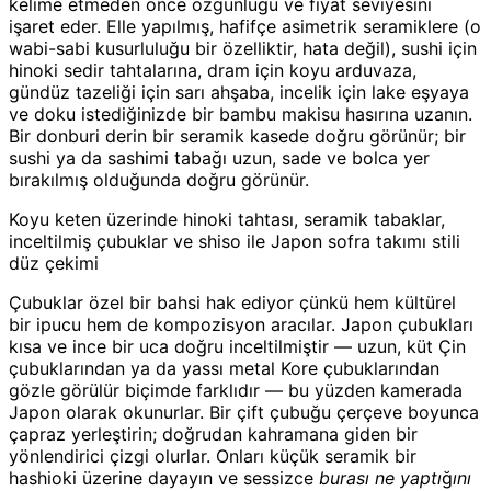
kelime etmeden önce özgünlüğü ve fiyat seviyesini
işaret eder. Elle yapılmış, hafifçe asimetrik seramiklere (o
wabi-sabi kusurluluğu bir özelliktir, hata değil), sushi için
hinoki sedir tahtalarına, dram için koyu arduvaza,
gündüz tazeliği için sarı ahşaba, incelik için lake eşyaya
ve doku istediğinizde bir bambu makisu hasırına uzanın.
Bir donburi derin bir seramik kasede doğru görünür; bir
sushi ya da sashimi tabağı uzun, sade ve bolca yer
bırakılmış olduğunda doğru görünür.
Koyu keten üzerinde hinoki tahtası, seramik tabaklar,
inceltilmiş çubuklar ve shiso ile Japon sofra takımı stili
düz çekimi
Çubuklar özel bir bahsi hak ediyor çünkü hem kültürel
bir ipucu hem de kompozisyon aracılar. Japon çubukları
kısa ve ince bir uca doğru inceltilmiştir — uzun, küt Çin
çubuklarından ya da yassı metal Kore çubuklarından
gözle görülür biçimde farklıdır — bu yüzden kamerada
Japon olarak okunurlar. Bir çift çubuğu çerçeve boyunca
çapraz yerleştirin; doğrudan kahramana giden bir
yönlendirici çizgi olurlar. Onları küçük seramik bir
hashioki üzerine dayayın ve sessizce
burası ne yaptığını