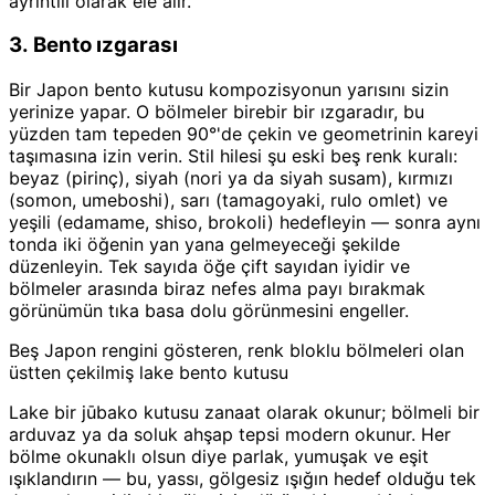
ayrıntılı olarak ele alır.
3. Bento ızgarası
Bir Japon bento kutusu kompozisyonun yarısını sizin
yerinize yapar. O bölmeler birebir bir ızgaradır, bu
yüzden tam tepeden 90°'de çekin ve geometrinin kareyi
taşımasına izin verin. Stil hilesi şu eski beş renk kuralı:
beyaz (pirinç), siyah (nori ya da siyah susam), kırmızı
(somon, umeboshi), sarı (tamagoyaki, rulo omlet) ve
yeşili (edamame, shiso, brokoli) hedefleyin — sonra aynı
tonda iki öğenin yan yana gelmeyeceği şekilde
düzenleyin. Tek sayıda öğe çift sayıdan iyidir ve
bölmeler arasında biraz nefes alma payı bırakmak
görünümün tıka basa dolu görünmesini engeller.
Beş Japon rengini gösteren, renk bloklu bölmeleri olan
üstten çekilmiş lake bento kutusu
Lake bir jūbako kutusu zanaat olarak okunur; bölmeli bir
arduvaz ya da soluk ahşap tepsi modern okunur. Her
bölme okunaklı olsun diye parlak, yumuşak ve eşit
ışıklandırın — bu, yassı, gölgesiz ışığın hedef olduğu tek