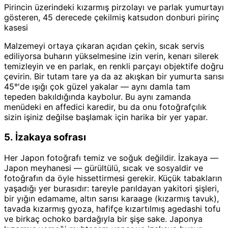
Pirincin üzerindeki kızarmış pirzolayı ve parlak yumurtayı
gösteren, 45 derecede çekilmiş katsudon donburi pirinç
kasesi
Malzemeyi ortaya çıkaran açıdan çekin, sıcak servis
ediliyorsa buharın yükselmesine izin verin, kenarı silerek
temizleyin ve en parlak, en renkli parçayı objektife doğru
çevirin. Bir tutam tare ya da az akışkan bir yumurta sarısı
45°'de ışığı çok güzel yakalar — aynı damla tam
tepeden bakıldığında kaybolur. Bu aynı zamanda
menüdeki en affedici karedir, bu da onu fotoğrafçılık
sizin işiniz değilse başlamak için harika bir yer yapar.
5. İzakaya sofrası
Her Japon fotoğrafı temiz ve soğuk değildir. İzakaya —
Japon meyhanesi — gürültülü, sıcak ve sosyaldir ve
fotoğrafın da öyle hissettirmesi gerekir. Küçük tabakların
yaşadığı yer burasıdır: tareyle parıldayan yakitori şişleri,
bir yığın edamame, altın sarısı karaage (kızarmış tavuk),
tavada kızarmış gyoza, hafifçe kızartılmış agedashi tofu
ve birkaç ochoko bardağıyla bir şişe sake. Japonya