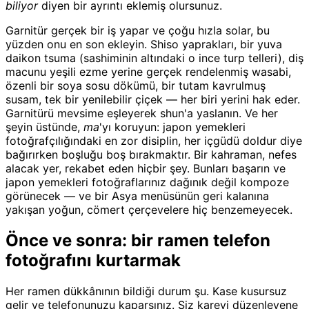
biliyor
diyen bir ayrıntı eklemiş olursunuz.
Garnitür gerçek bir iş yapar ve çoğu hızla solar, bu
yüzden onu en son ekleyin. Shiso yaprakları, bir yuva
daikon tsuma (sashiminin altındaki o ince turp telleri), diş
macunu yeşili ezme yerine gerçek rendelenmiş wasabi,
özenli bir soya sosu dökümü, bir tutam kavrulmuş
susam, tek bir yenilebilir çiçek — her biri yerini hak eder.
Garnitürü mevsime eşleyerek shun'a yaslanın. Ve her
şeyin üstünde,
ma
'yı koruyun: japon yemekleri
fotoğrafçılığındaki en zor disiplin, her içgüdü doldur diye
bağırırken boşluğu boş bırakmaktır. Bir kahraman, nefes
alacak yer, rekabet eden hiçbir şey. Bunları başarın ve
japon yemekleri fotoğraflarınız dağınık değil kompoze
görünecek — ve bir Asya menüsünün geri kalanına
yakışan yoğun, cömert çerçevelere hiç benzemeyecek.
Önce ve sonra: bir ramen telefon
fotoğrafını kurtarmak
Her ramen dükkânının bildiği durum şu. Kase kusursuz
gelir ve telefonunuzu kaparsınız. Siz kareyi düzenleyene