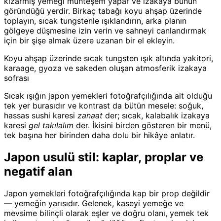
kızarmış yemeği muhteşem yapar ve izakaya bunun
göründüğü yerdir. Birkaç tabağı koyu ahşap üzerinde
toplayın, sıcak tungstenle ışıklandırın, arka planın
gölgeye düşmesine izin verin ve sahneyi canlandırmak
için bir şişe almak üzere uzanan bir el ekleyin.
Koyu ahşap üzerinde sıcak tungsten ışık altında yakitori,
karaage, gyoza ve sakeden oluşan atmosferik izakaya
sofrası
Sıcak ışığın japon yemekleri fotoğrafçılığında ait olduğu
tek yer burasıdır ve kontrast da bütün mesele: soğuk,
hassas sushi karesi
zanaat
der; sıcak, kalabalık izakaya
karesi
gel takılalım
der. İkisini birden gösteren bir menü,
tek başına her birinden daha dolu bir hikâye anlatır.
Japon usulü stil: kaplar, proplar ve
negatif alan
Japon yemekleri fotoğrafçılığında kap bir prop değildir
— yemeğin yarısıdır. Gelenek, kaseyi yemeğe ve
mevsime bilinçli olarak eşler ve doğru olanı, yemek tek