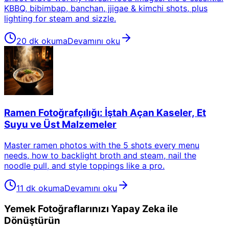
KBBQ, bibimbap, banchan, jjigae & kimchi shots, plus
lighting for steam and sizzle.
20 dk okuma
Devamını oku
Ramen Fotoğrafçılığı: İştah Açan Kaseler, Et
Suyu ve Üst Malzemeler
Master ramen photos with the 5 shots every menu
needs, how to backlight broth and steam, nail the
noodle pull, and style toppings like a pro.
11 dk okuma
Devamını oku
Yemek Fotoğraflarınızı Yapay Zeka ile
Dönüştürün