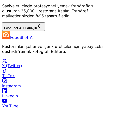
Saniyeler içinde profesyonel yemek fotoğrafları
oluşturan 25,000+ restorana katılın. Fotoğraf
maliyetlerinizden %95 tasarruf edin.
FoodShot AI'ı Deneyin
FoodShot AI
Restoranlar, şefler ve içerik üreticileri için yapay zeka
destekli Yemek Fotoğrafı Editörü.
X (Twitter)
TikTok
Instagram
LinkedIn
YouTube