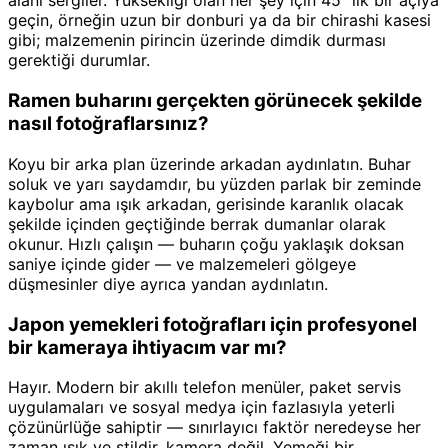
alanı sergiler. Yüksekliği olan her şey için 45°'lik bir açıya
geçin, örneğin uzun bir donburi ya da bir chirashi kasesi
gibi; malzemenin pirincin üzerinde dimdik durması
gerektiği durumlar.
Ramen buharını gerçekten görünecek şekilde
nasıl fotoğraflarsınız?
Koyu bir arka plan üzerinde arkadan aydınlatın. Buhar
soluk ve yarı saydamdır, bu yüzden parlak bir zeminde
kaybolur ama ışık arkadan, gerisinde karanlık olacak
şekilde içinden geçtiğinde berrak dumanlar olarak
okunur. Hızlı çalışın — buharın çoğu yaklaşık doksan
saniye içinde gider — ve malzemeleri gölgeye
düşmesinler diye ayrıca yandan aydınlatın.
Japon yemekleri fotoğrafları için profesyonel
bir kameraya ihtiyacım var mı?
Hayır. Modern bir akıllı telefon menüler, paket servis
uygulamaları ve sosyal medya için fazlasıyla yeterli
çözünürlüğe sahiptir — sınırlayıcı faktör neredeyse her
zaman ışık ve stildir, kamera değil. Yemeği bir