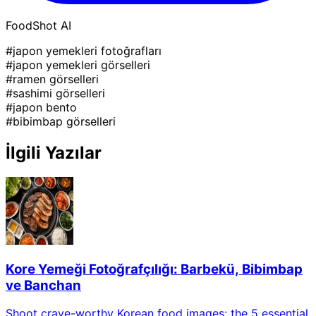
FoodShot AI
#japon yemekleri fotoğrafları
#japon yemekleri görselleri
#ramen görselleri
#sashimi görselleri
#japon bento
#bibimbap görselleri
İlgili Yazılar
Kore Yemeği Fotoğrafçılığı: Barbekü, Bibimbap
ve Banchan
Shoot crave-worthy Korean food images: the 5 essential