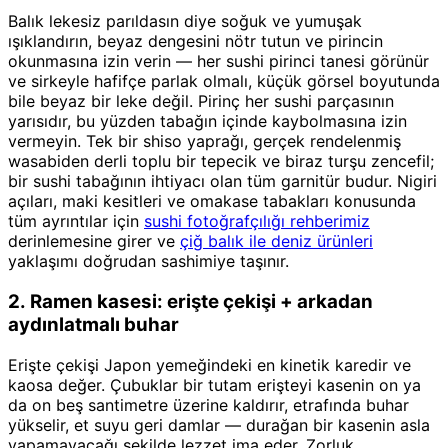
Balık lekesiz parıldasın diye soğuk ve yumuşak
ışıklandırın, beyaz dengesini nötr tutun ve pirincin
okunmasına izin verin — her sushi pirinci tanesi görünür
ve sirkeyle hafifçe parlak olmalı, küçük görsel boyutunda
bile beyaz bir leke değil. Pirinç her sushi parçasının
yarısıdır, bu yüzden tabağın içinde kaybolmasına izin
vermeyin. Tek bir shiso yaprağı, gerçek rendelenmiş
wasabiden derli toplu bir tepecik ve biraz turşu zencefil;
bir sushi tabağının ihtiyacı olan tüm garnitür budur. Nigiri
açıları, maki kesitleri ve omakase tabakları konusunda
tüm ayrıntılar için
sushi fotoğrafçılığı rehberimiz
derinlemesine girer ve
çiğ balık ile deniz ürünleri
yaklaşımı doğrudan sashimiye taşınır.
2. Ramen kasesi: erişte çekişi + arkadan
aydınlatmalı buhar
Erişte çekişi Japon yemeğindeki en kinetik karedir ve
kaosa değer. Çubuklar bir tutam erişteyi kasenin on ya
da on beş santimetre üzerine kaldırır, etrafında buhar
yükselir, et suyu geri damlar — durağan bir kasenin asla
yapamayacağı şekilde lezzet ima eder. Zorluk