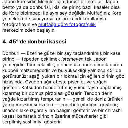
Japon karesidir. Menüler için dürüst bir not: bir Japon
bento ya da donburisi, ikisi de pirinç bazlı kaseler olsa
da Kore bibimbapı ile aynı şey değildir. Mutfağınız Kore
yemekleri de sunuyorsa, onları kendi kurallarıyla
fotoğraflayın ve
mutfağa göre fotoğrafçılık
merkezimizden başlayın.
4. 45°'de donburi kasesi
Donburi — üzerine güzel bir şey taçlandırılmış bir kase
pirinç — tepeden çekilmek
istemeyen
tek Japon
yemeğidir. Tüm çekicilik, pirincin üzerinde dimdik duran
kubbeli malzemededir ve bu yüksekliği yalnızca 45°'de
görürsünüz; aşağı yukarı bir lokma için eğilen birinin göz
hizasında. Gyudon ağır ateşte pişen et ve soğanı
gösterir. Katsudon henüz tutmuş yumurtayla bağlanmış
kızarmış bir domuz pirzolası gösterir. Tendon derin
yağda kızartılmış tempuranın — genellikle deniz ürünleri
ya da mevsim sebzeleri — engebeli çıtırlığını gösterir;
unadon lake ızgara yılan balığını gösterir ve bir chirashi
kasesi baharatlı pirincin üzerine mücevherler gibi
serpilmiş sashimiyi gösterir.