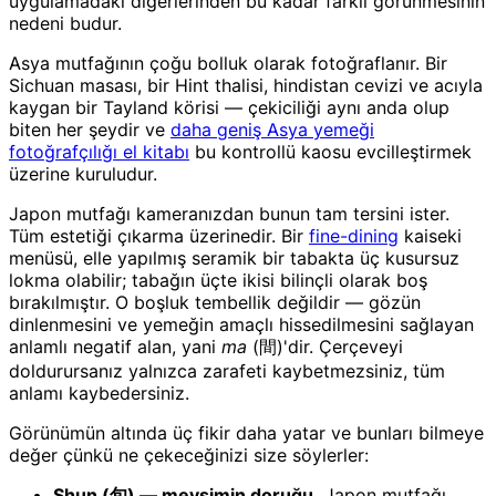
uygulamadaki diğerlerinden bu kadar farklı görünmesinin
nedeni budur.
Asya mutfağının çoğu bolluk olarak fotoğraflanır. Bir
Sichuan masası, bir Hint thalisi, hindistan cevizi ve acıyla
kaygan bir Tayland körisi — çekiciliği aynı anda olup
biten her şeydir ve
daha geniş Asya yemeği
fotoğrafçılığı el kitabı
bu kontrollü kaosu evcilleştirmek
üzerine kuruludur.
Japon mutfağı kameranızdan bunun tam tersini ister.
Tüm estetiği çıkarma üzerinedir. Bir
fine-dining
kaiseki
menüsü, elle yapılmış seramik bir tabakta üç kusursuz
lokma olabilir; tabağın üçte ikisi bilinçli olarak boş
bırakılmıştır. O boşluk tembellik değildir — gözün
dinlenmesini ve yemeğin amaçlı hissedilmesini sağlayan
anlamlı negatif alan, yani
ma
(間)'dir. Çerçeveyi
doldurursanız yalnızca zarafeti kaybetmezsiniz, tüm
anlamı kaybedersiniz.
Görünümün altında üç fikir daha yatar ve bunları bilmeye
değer çünkü ne çekeceğinizi size söylerler:
Shun (旬) — mevsimin doruğu.
Japon mutfağı