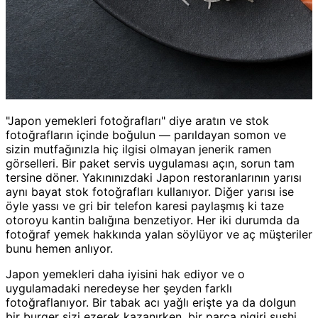
"Japon yemekleri fotoğrafları" diye aratın ve stok
fotoğrafların içinde boğulun — parıldayan somon ve
sizin mutfağınızla hiç ilgisi olmayan jenerik ramen
görselleri. Bir paket servis uygulaması açın, sorun tam
tersine döner. Yakınınızdaki Japon restoranlarının yarısı
aynı bayat stok fotoğrafları kullanıyor. Diğer yarısı ise
öyle yassı ve gri bir telefon karesi paylaşmış ki taze
otoroyu kantin balığına benzetiyor. Her iki durumda da
fotoğraf yemek hakkında yalan söylüyor ve aç müşteriler
bunu hemen anlıyor.
Japon yemekleri daha iyisini hak ediyor ve o
uygulamadaki neredeyse her şeyden farklı
fotoğraflanıyor. Bir tabak acı yağlı erişte ya da dolgun
bir burger sizi ezerek kazanırken, bir parça nigiri sushi