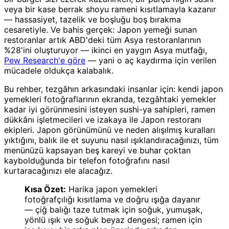
veya bir kase berrak shoyu rameni kısıtlamayla kazanır
— hassasiyet, tazelik ve boşluğu boş bırakma
cesaretiyle. Ve bahis gerçek: Japon yemeği sunan
restoranlar artık ABD'deki tüm Asya restoranlarının
%28'ini oluşturuyor — ikinci en yaygın Asya mutfağı,
Pew Research'e göre
— yani o aç kaydırma için verilen
mücadele oldukça kalabalık.
Bu rehber, tezgâhın arkasındaki insanlar için: kendi japon
yemekleri fotoğraflarının ekranda, tezgâhtaki yemekler
kadar iyi görünmesini isteyen sushi-ya sahipleri, ramen
dükkânı işletmecileri ve izakaya ile Japon restoranı
ekipleri. Japon görünümünü ve neden alışılmış kuralları
yıktığını, balık ile et suyunu nasıl ışıklandıracağınızı, tüm
menünüzü kapsayan beş kareyi ve buhar çoktan
kaybolduğunda bir telefon fotoğrafını nasıl
kurtaracağınızı ele alacağız.
Kısa Özet:
Harika japon yemekleri
fotoğrafçılığı kısıtlama ve doğru ışığa dayanır
— çiğ balığı taze tutmak için soğuk, yumuşak,
yönlü ışık ve soğuk beyaz dengesi; ramen için