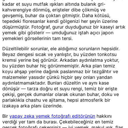
kadar et suyu mutfak ışıkları altında bulanık gri-
kahverengiye dönmüş, erişteler dibe çökmüş ve
gevşemiş, buhar da çoktan gitmiştir. Daha kötüsü,
tepedeki floresanlar kendi gölgenizi her şeyin üzerine
düşürmüştür. Fotoğraf, gurur duyduğunuz bir kaseyi artık
yemek gibi gösterir — umduğunuz iştah açıcı japon
yemekleri görsellerinin tam tersi.
Düzeltilebilir sorunlar, ele aldığımız sorunların hepsidir.
Beyaz dengesi sıcak ve yanlıştır, bu yüzden tonkotsu
kremsi yerine bej görünür. Arkadan aydınlatma yoktur,
bu yüzden buhar hiç görünmemiştir. Arka plan temiz
koyu ahşap yerine dağınık paslanmaz bir tezgâhtır ve
malzemeler yassıdır çünkü hiçbir şey onları yandan
aydınlatmamaktadır. Bunları düzeltin ve aynı kase
dönüşür — tarza doğru et suyu rengi, temiz bir erişte
çekişi, gerçek dumanlar olarak okunan buhar, doku ve
parlaklıkla chashu ve ajitama, hepsi atmosferik bir
izakaya arka planı üzerinde.
Bir
yapay zeka yemek fotoğrafı editörünün
hakkını
verdiği yer tam da burası. Çekebileceğiniz en temiz
gerçek fotoğrafı çekersiniz — iyi yemek, makul ışık, flaş