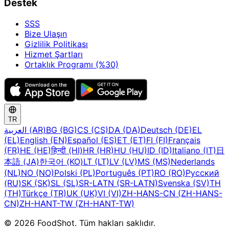
Destek
SSS
Bize Ulaşın
Gizlilik Politikası
Hizmet Şartları
Ortaklık Programı (%30)
TR
العربية (AR)
BG (BG)
CS (CS)
DA (DA)
Deutsch (DE)
EL
(EL)
English (EN)
Español (ES)
ET (ET)
FI (FI)
Français
(FR)
HE (HE)
हिन्दी (HI)
HR (HR)
HU (HU)
ID (ID)
Italiano (IT)
日
本語 (JA)
한국어 (KO)
LT (LT)
LV (LV)
MS (MS)
Nederlands
(NL)
NO (NO)
Polski (PL)
Português (PT)
RO (RO)
Русский
(RU)
SK (SK)
SL (SL)
SR-LATN (SR-LATN)
Svenska (SV)
TH
(TH)
Türkçe (TR)
UK (UK)
VI (VI)
ZH-HANS-CN (ZH-HANS-
CN)
ZH-HANT-TW (ZH-HANT-TW)
© 2026 FoodShot. Tüm hakları saklıdır.