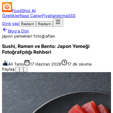
FoodShot AI
Özellikler
Nasıl Çalışır
Fiyatlandırma
SSS
Giriş yap
Başlayın
Başlayın
Blog'a Dön
japon yemekleri fotoğrafları
Sushi, Ramen ve Bento: Japon Yemeği
Fotoğrafçılığı Rehberi
Ali Tanis
17 Haziran 2026
17 dk okuma
Paylaş: