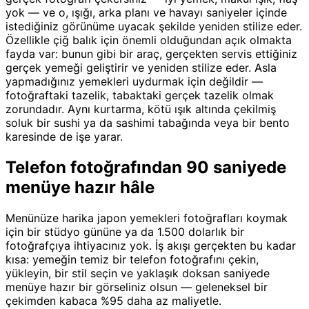
yok — ve o, ışığı, arka planı ve havayı saniyeler içinde
istediğiniz görünüme uyacak şekilde yeniden stilize eder.
Özellikle çiğ balık için önemli olduğundan açık olmakta
fayda var: bunun gibi bir araç, gerçekten servis ettiğiniz
gerçek yemeği geliştirir ve yeniden stilize eder. Asla
yapmadığınız yemekleri uydurmak için değildir —
fotoğraftaki tazelik, tabaktaki gerçek tazelik olmak
zorundadır. Aynı kurtarma, kötü ışık altında çekilmiş
soluk bir sushi ya da sashimi tabağında veya bir bento
karesinde de işe yarar.
Telefon fotoğrafından 90 saniyede
menüye hazır hâle
Menünüze harika japon yemekleri fotoğrafları koymak
için bir stüdyo gününe ya da 1.500 dolarlık bir
fotoğrafçıya ihtiyacınız yok. İş akışı gerçekten bu kadar
kısa: yemeğin temiz bir telefon fotoğrafını çekin,
yükleyin, bir stil seçin ve yaklaşık doksan saniyede
menüye hazır bir görseliniz olsun — geleneksel bir
çekimden kabaca %95 daha az maliyetle.