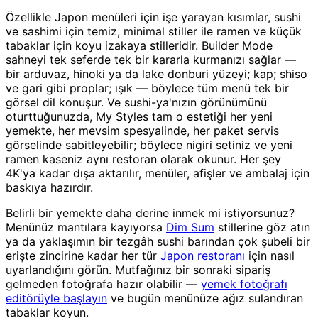
Özellikle Japon menüleri için işe yarayan kısımlar, sushi
ve sashimi için temiz, minimal stiller ile ramen ve küçük
tabaklar için koyu izakaya stilleridir. Builder Mode
sahneyi tek seferde tek bir kararla kurmanızı sağlar —
bir arduvaz, hinoki ya da lake donburi yüzeyi; kap; shiso
ve gari gibi proplar; ışık — böylece tüm menü tek bir
görsel dil konuşur. Ve sushi-ya'nızın görünümünü
oturttuğunuzda, My Styles tam o estetiği her yeni
yemekte, her mevsim spesyalinde, her paket servis
görselinde sabitleyebilir; böylece nigiri setiniz ve yeni
ramen kaseniz aynı restoran olarak okunur. Her şey
4K'ya kadar dışa aktarılır, menüler, afişler ve ambalaj için
baskıya hazırdır.
Belirli bir yemekte daha derine inmek mi istiyorsunuz?
Menünüz mantılara kayıyorsa
Dim Sum
stillerine göz atın
ya da yaklaşımın bir tezgâh sushi barından çok şubeli bir
erişte zincirine kadar her tür
Japon restoranı
için nasıl
uyarlandığını görün. Mutfağınız bir sonraki sipariş
gelmeden fotoğrafa hazır olabilir —
yemek fotoğrafı
editörüyle başlayın
ve bugün menünüze ağız sulandıran
tabaklar koyun.