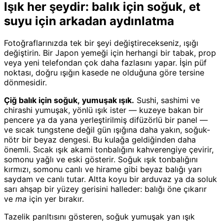
Işık her şeydir: balık için soğuk, et
suyu için arkadan aydınlatma
Fotoğraflarınızda tek bir şeyi değiştirecekseniz, ışığı
değiştirin. Bir Japon yemeği için herhangi bir tabak, prop
veya yeni telefondan çok daha fazlasını yapar. İşin püf
noktası, doğru ışığın kasede ne olduğuna göre tersine
dönmesidir.
Çiğ balık için soğuk, yumuşak ışık.
Sushi, sashimi ve
chirashi yumuşak, yönlü ışık ister — kuzeye bakan bir
pencere ya da yana yerleştirilmiş difüzörlü bir panel —
ve sıcak tungstene değil gün ışığına daha yakın, soğuk-
nötr bir beyaz dengesi. Bu kulağa geldiğinden daha
önemli. Sıcak ışık akami tonbalığını kahverengiye çevirir,
somonu yağlı ve eski gösterir. Soğuk ışık tonbalığını
kırmızı, somonu canlı ve hirame gibi beyaz balığı yarı
saydam ve canlı tutar. Altta koyu bir arduvaz ya da soluk
sarı ahşap bir yüzey gerisini halleder: balığı öne çıkarır
ve
ma
için yer bırakır.
Tazelik parıltısını gösteren, soğuk yumuşak yan ışık