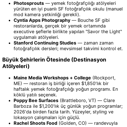
Photosprouts
— yemek fotoğrafçılığı atölyeleri
yürüten en iyi puanlı SF fotoğrafçılık okulu (manuel
mod kamera yetkinliği gerekli).
Cyntia Apps Photography
— Bouche SF gibi
restoranlarda, gerçek bir yemek ortamında
executive şeflerle birlikte yapılan "Savor the Light"
uygulamalı atölyeleri.
Stanford Continuing Studies
— zaman zaman
fotoğrafçılık dersleri; mevsimsel takvimi kontrol et.
Büyük Şehirlerin Ötesinde (Destinasyon
Atölyeleri)
Maine Media Workshops + College
(Rockport,
ME) — restoran iş birliği içeren $1,850'lık bir
haftalık yemek fotoğrafçılığı yoğun programı. En
köklü yatılı seçenek.
Poppy Bee Surfaces
(Brattleboro, VT) — Clare
Barboza ile $1,200'lık üç günlük yoğun programlar;
2026'da birden fazla tarih. Yüzeyler, styling ve
lokasyon çalışmaları için güçlü.
Rachel Shoots Food
(Golden, CO) — randevuyla