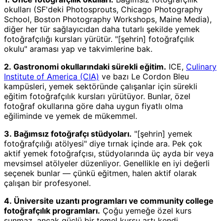
okulları (SF'deki Photosprouts, Chicago Photography
School, Boston Photography Workshops, Maine Media),
diğer her tür sağlayıcıdan daha tutarlı şekilde yemek
fotoğrafçılığı kursları yürütür. "[şehrin] fotoğrafçılık
okulu" araması yap ve takvimlerine bak.
2. Gastronomi okullarındaki sürekli eğitim.
ICE,
Culinary
Institute of America (CIA)
ve bazı Le Cordon Bleu
kampüsleri, yemek sektöründe çalışanlar için sürekli
eğitim fotoğrafçılık kursları yürütüyor. Bunlar, özel
fotoğraf okullarına göre daha uygun fiyatlı olma
eğiliminde ve yemek de mükemmel.
3. Bağımsız fotoğrafçı stüdyoları.
"[şehrin] yemek
fotoğrafçılığı atölyesi" diye tırnak içinde ara. Pek çok
aktif yemek fotoğrafçısı, stüdyolarında üç ayda bir veya
mevsimsel atölyeler düzenliyor. Genellikle en iyi değerli
seçenek bunlar — çünkü eğitmen, halen aktif olarak
çalışan bir profesyonel.
4. Üniversite uzantı programları ve community college
fotoğrafçılık programları.
Çoğu yemeğe özel kurs
sunmaz, ancak güçlü bir temel kursu artı kendi