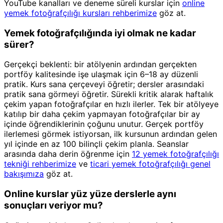
YouTube kanalları ve deneme süreli kurslar için
online
yemek fotoğrafçılığı kursları rehberimize
göz at.
Yemek fotoğrafçılığında iyi olmak ne kadar
sürer?
Gerçekçi beklenti: bir atölyenin ardından gerçekten
portföy kalitesinde işe ulaşmak için 6–18 ay düzenli
pratik. Kurs sana çerçeveyi öğretir; dersler arasındaki
pratik sana görmeyi öğretir. Sürekli kritik alarak haftalık
çekim yapan fotoğrafçılar en hızlı ilerler. Tek bir atölyeye
katılıp bir daha çekim yapmayan fotoğrafçılar bir ay
içinde öğrendiklerinin çoğunu unutur. Gerçek portföy
ilerlemesi görmek istiyorsan, ilk kursunun ardından gelen
yıl içinde en az 100 bilinçli çekim planla. Seanslar
arasında daha derin öğrenme için
12 yemek fotoğrafçılığı
tekniği rehberimize
ve
ticari yemek fotoğrafçılığı genel
bakışımıza
göz at.
Online kurslar yüz yüze derslerle aynı
sonuçları veriyor mu?