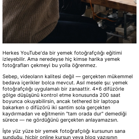
Herkes YouTube'da bir yemek fotoğrafçılığı eğitimi
izleyebilir. Ama neredeyse hiç kimse harika yemek
fotoğrafları çekmeyi bu yolla öğrenmez.
Sebep, videoların kalitesi değil — gerçekten mükemmel
bedava içerikler bolca mevcut. Asıl mesele şu: yemek
fotoğrafçılığı uygulamalı bir zanaattir. 4×6 difüzörle
gölge düşüşünü kontrol etme konusunda 200 saat
boyunca okuyabilirsin, ancak tethered bir laptopa
bakarken o difüzörü iki santim sola gerçekten
kaydırmadan ve eğitmenin "tam orada dur" demediği
sürece — ne gördüğünü gerçekten anlayamazsın.
İşte yüz yüze bir yemek fotoğrafçılığı kursunun sana
sunduğu, hiçbir online kursun veya blog yazısının