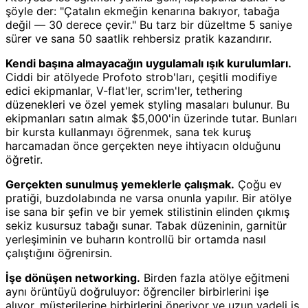
şöyle der: "Çatalın ekmeğin kenarına bakıyor, tabağa
değil — 30 derece çevir." Bu tarz bir düzeltme 5 saniye
sürer ve sana 50 saatlik rehbersiz pratik kazandırır.
Kendi başına almayacağın uygulamalı ışık kurulumları.
Ciddi bir atölyede Profoto strob'ları, çeşitli modifiye
edici ekipmanlar, V-flat'ler, scrim'ler, tethering
düzenekleri ve özel yemek styling masaları bulunur. Bu
ekipmanları satın almak $5,000'in üzerinde tutar. Bunları
bir kursta kullanmayı öğrenmek, sana tek kuruş
harcamadan önce gerçekten neye ihtiyacın olduğunu
öğretir.
Gerçekten sunulmuş yemeklerle çalışmak.
Çoğu ev
pratiği, buzdolabında ne varsa onunla yapılır. Bir atölye
ise sana bir şefin ve bir yemek stilistinin elinden çıkmış
sekiz kusursuz tabağı sunar. Tabak düzeninin, garnitür
yerleşiminin ve buharın kontrollü bir ortamda nasıl
çalıştığını öğrenirsin.
İşe dönüşen networking.
Birden fazla atölye eğitmeni
aynı örüntüyü doğruluyor: öğrenciler birbirlerini işe
alıyor, müşterilerine birbirlerini öneriyor ve uzun vadeli iş