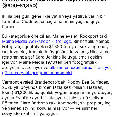
($600–$1,850)
İki ila beş gün, genellikle yatılı veya yatılıya yakın bir
formatta. Ciddi beceri sıçramalarının yaşandığı yer
burası.
Bu kategoride öne çıkan, Maine eyaleti Rockport'taki
Maine Media Workshops + College
. Bir haftalık Yemek
Fotoğrafçılığı atölyeleri $1,850 tutuyor, sekiz öğrenciyle
sınırlı ve eleştirmenlerin övgüsünü kazanmış Nîna June
restoranında şef Sara Jenkins ile uygulamalı çekim
içeriyor. Maine Media 1973'ten beri fotoğrafçılık
atölyeleri düzenliyor ve
ülkenin en uzun süredir faaliyet
gösteren yatılı programlarından biri
.
Vermont eyaleti Brattleboro'daki Poppy Bee Surfaces,
2026 yılı boyunca birden fazla kez (Nisan, Haziran,
Ekim) $1,200'lık üç günlük yoğun programlar yürütüyor;
ayrıca Eylül'de ayrı bir lokasyon atölyesi düzenliyor.
Eğitmen Clare Barboza ışık, kompozisyon, prop styling
ve yemek styling konularını işliyor — ve sınıf her
seviyeden katılımcıya uygun.