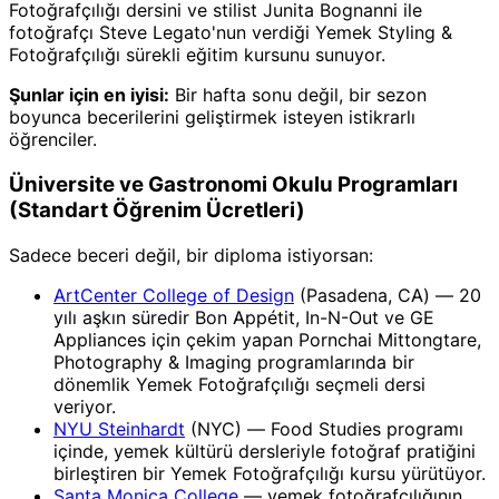
Fotoğrafçılığı dersini ve stilist Junita Bognanni ile
fotoğrafçı Steve Legato'nun verdiği Yemek Styling &
Fotoğrafçılığı sürekli eğitim kursunu sunuyor.
Şunlar için en iyisi:
Bir hafta sonu değil, bir sezon
boyunca becerilerini geliştirmek isteyen istikrarlı
öğrenciler.
Üniversite ve Gastronomi Okulu Programları
(Standart Öğrenim Ücretleri)
Sadece beceri değil, bir diploma istiyorsan:
ArtCenter College of Design
(Pasadena, CA) — 20
yılı aşkın süredir Bon Appétit, In-N-Out ve GE
Appliances için çekim yapan Pornchai Mittongtare,
Photography & Imaging programlarında bir
dönemlik Yemek Fotoğrafçılığı seçmeli dersi
veriyor.
NYU Steinhardt
(NYC) — Food Studies programı
içinde, yemek kültürü dersleriyle fotoğraf pratiğini
birleştiren bir Yemek Fotoğrafçılığı kursu yürütüyor.
Santa Monica College
— yemek fotoğrafçılığının