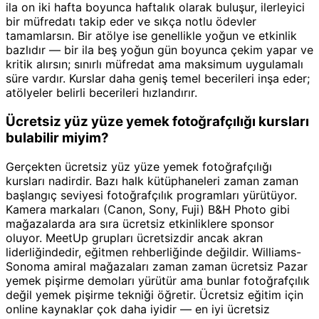
ila on iki hafta boyunca haftalık olarak buluşur, ilerleyici
bir müfredatı takip eder ve sıkça notlu ödevler
tamamlarsın. Bir atölye ise genellikle yoğun ve etkinlik
bazlıdır — bir ila beş yoğun gün boyunca çekim yapar ve
kritik alırsın; sınırlı müfredat ama maksimum uygulamalı
süre vardır. Kurslar daha geniş temel becerileri inşa eder;
atölyeler belirli becerileri hızlandırır.
Ücretsiz yüz yüze yemek fotoğrafçılığı kursları
bulabilir miyim?
Gerçekten ücretsiz yüz yüze yemek fotoğrafçılığı
kursları nadirdir. Bazı halk kütüphaneleri zaman zaman
başlangıç seviyesi fotoğrafçılık programları yürütüyor.
Kamera markaları (Canon, Sony, Fuji) B&H Photo gibi
mağazalarda ara sıra ücretsiz etkinliklere sponsor
oluyor. MeetUp grupları ücretsizdir ancak akran
liderliğindedir, eğitmen rehberliğinde değildir. Williams-
Sonoma amiral mağazaları zaman zaman ücretsiz Pazar
yemek pişirme demoları yürütür ama bunlar fotoğrafçılık
değil yemek pişirme tekniği öğretir. Ücretsiz eğitim için
online kaynaklar çok daha iyidir — en iyi ücretsiz