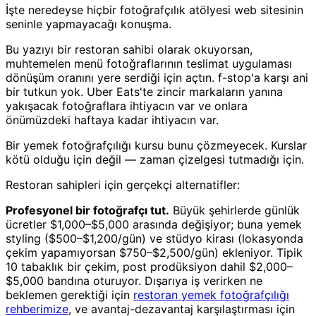
İşte neredeyse hiçbir fotoğrafçılık atölyesi web sitesinin
seninle yapmayacağı konuşma.
Bu yazıyı bir restoran sahibi olarak okuyorsan,
muhtemelen menü fotoğraflarının teslimat uygulaması
dönüşüm oranını yere serdiği için açtın. f-stop'a karşı ani
bir tutkun yok. Uber Eats'te zincir markaların yanına
yakışacak fotoğraflara ihtiyacın var ve onlara
önümüzdeki haftaya kadar ihtiyacın var.
Bir yemek fotoğrafçılığı kursu bunu çözmeyecek. Kurslar
kötü olduğu için değil — zaman çizelgesi tutmadığı için.
Restoran sahipleri için gerçekçi alternatifler:
Profesyonel bir fotoğrafçı tut.
Büyük şehirlerde günlük
ücretler $1,000–$5,000 arasında değişiyor; buna yemek
styling ($500–$1,200/gün) ve stüdyo kirası (lokasyonda
çekim yapamıyorsan $750–$2,500/gün) ekleniyor. Tipik
10 tabaklık bir çekim, post prodüksiyon dahil $2,000–
$5,000 bandına oturuyor. Dışarıya iş verirken ne
beklemen gerektiği için
restoran yemek fotoğrafçılığı
rehberimize
, ve avantaj-dezavantaj karşılaştırması için