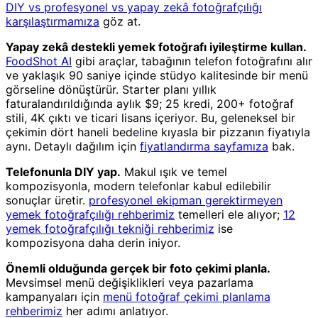
DIY vs profesyonel vs yapay zekâ fotoğrafçılığı
karşılaştırmamıza
göz at.
Yapay zekâ destekli yemek fotoğrafı iyileştirme kullan.
FoodShot AI
gibi araçlar, tabağının telefon fotoğrafını alır
ve yaklaşık 90 saniye içinde stüdyo kalitesinde bir menü
görseline dönüştürür. Starter planı yıllık
faturalandırıldığında aylık $9; 25 kredi, 200+ fotoğraf
stili, 4K çıktı ve ticari lisans içeriyor. Bu, geleneksel bir
çekimin dört haneli bedeline kıyasla bir pizzanın fiyatıyla
aynı. Detaylı dağılım için
fiyatlandırma sayfamıza
bak.
Telefonunla DIY yap.
Makul ışık ve temel
kompozisyonla, modern telefonlar kabul edilebilir
sonuçlar üretir.
profesyonel ekipman gerektirmeyen
yemek fotoğrafçılığı rehberimiz
temelleri ele alıyor;
12
yemek fotoğrafçılığı tekniği rehberimiz
ise
kompozisyona daha derin iniyor.
Önemli olduğunda gerçek bir foto çekimi planla.
Mevsimsel menü değişiklikleri veya pazarlama
kampanyaları için
menü fotoğraf çekimi planlama
rehberimiz
her adımı anlatıyor.