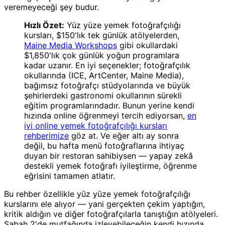
veremeyeceği şey budur.
Hızlı Özet:
Yüz yüze yemek fotoğrafçılığı
kursları, $150'lık tek günlük atölyelerden,
Maine Media Workshops
gibi okullardaki
$1,850'lık çok günlük yoğun programlara
kadar uzanır. En iyi seçenekler; fotoğrafçılık
okullarında (ICE, ArtCenter, Maine Media),
bağımsız fotoğrafçı stüdyolarında ve büyük
şehirlerdeki gastronomi okullarının sürekli
eğitim programlarındadır. Bunun yerine kendi
hızında online öğrenmeyi tercih ediyorsan,
en
iyi online yemek fotoğrafçılığı kursları
rehberimize
göz at. Ve eğer altı ay sonra
değil, bu hafta menü fotoğraflarına ihtiyaç
duyan bir restoran sahibiysen — yapay zekâ
destekli yemek fotoğrafı iyileştirme, öğrenme
eğrisini tamamen atlatır.
Bu rehber özellikle yüz yüze yemek fotoğrafçılığı
kurslarını ele alıyor — yani gerçekten çekim yaptığın,
kritik aldığın ve diğer fotoğrafçılarla tanıştığın atölyeleri.
Sabah 2'de mutfağında izleyebileceğin kendi hızında