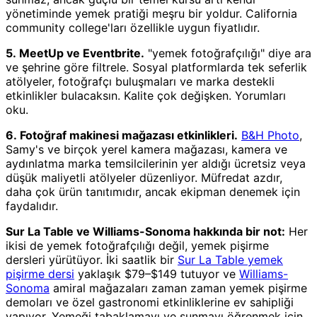
yönetiminde yemek pratiği meşru bir yoldur. California
community college'ları özellikle uygun fiyatlıdır.
5. MeetUp ve Eventbrite.
"yemek fotoğrafçılığı" diye ara
ve şehrine göre filtrele. Sosyal platformlarda tek seferlik
atölyeler, fotoğrafçı buluşmaları ve marka destekli
etkinlikler bulacaksın. Kalite çok değişken. Yorumları
oku.
6. Fotoğraf makinesi mağazası etkinlikleri.
B&H Photo
,
Samy's ve birçok yerel kamera mağazası, kamera ve
aydınlatma marka temsilcilerinin yer aldığı ücretsiz veya
düşük maliyetli atölyeler düzenliyor. Müfredat azdır,
daha çok ürün tanıtımıdır, ancak ekipman denemek için
faydalıdır.
Sur La Table ve Williams-Sonoma hakkında bir not:
Her
ikisi de yemek fotoğrafçılığı değil, yemek pişirme
dersleri yürütüyor. İki saatlik bir
Sur La Table yemek
pişirme dersi
yaklaşık $79–$149 tutuyor ve
Williams-
Sonoma
amiral mağazaları zaman zaman yemek pişirme
demoları ve özel gastronomi etkinliklerine ev sahipliği
yapıyor. Yemeği tabaklamayı ve sunmayı öğrenmek için