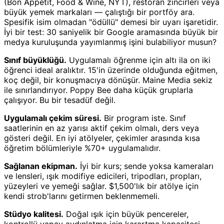
(Bon Appétit, Food & Wine, NYT), restoran zincirleri veya
büyük yemek markaları — çalıştığı bir portföy ara.
Spesifik isim olmadan "ödüllü" demesi bir uyarı işaretidir.
İyi bir test: 30 saniyelik bir Google aramasında büyük bir
medya kuruluşunda yayımlanmış işini bulabiliyor musun?
Sınıf büyüklüğü.
Uygulamalı öğrenme için altı ila on iki
öğrenci ideal aralıktır. 15'in üzerinde olduğunda eğitmen,
koç değil, bir konuşmacıya dönüşür. Maine Media sekiz
ile sınırlandırıyor. Poppy Bee daha küçük gruplarla
çalışıyor. Bu bir tesadüf değil.
Uygulamalı çekim süresi.
Bir program iste. Sınıf
saatlerinin en az yarısı aktif çekim olmalı, ders veya
gösteri değil. En iyi atölyeler, çekimler arasında kısa
öğretim bölümleriyle %70+ uygulamalıdır.
Sağlanan ekipman.
İyi bir kurs; sende yoksa kameraları
ve lensleri, ışık modifiye edicileri, tripodları, propları,
yüzeyleri ve yemeği sağlar. $1,500'lık bir atölye için
kendi strob'larını getirmen beklenmemeli.
Stüdyo kalitesi.
Doğal ışık için büyük pencereler,
kontrollü yapay aydınlatma için karartma kapasitesi,