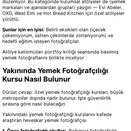
düzenliyor. Bu kategoride kurumsal atölyeler de (yemek
markaları ve ajanslardan gruplar) yaygın — Evi Abeler,
OXO, West Elm ve Hot Bread Kitchen için özel atölyeler
yürüttü.
Şunlar için en iyisi:
Belirli eksikleri olan (içecek
çekemiyorum, üstten çekimlerde zorlanıyorum) ve
hedefli eğitim isteyen fotoğrafçılar.
Atölye katılımcıları portföy kritiği seansında basılmış
yemek fotoğraflarını birlikte inceliyor
Yakınında Yemek Fotoğrafçılığı
Kursu Nasıl Bulunur
Dürüst cevap: özel yemek fotoğrafçılığı kursları, büyük
metropoller dışında nadir bulunur. İşte güvenilirlik
sırasına göre nasıl bulacağın.
Yakınındaki yemek fotoğrafçılığı kurslarını kafede
araştıran heveskar yemek fotoğrafçısı
1. Önce fotoğrafçılık okulları.
Bağımsız fotoğrafçılık