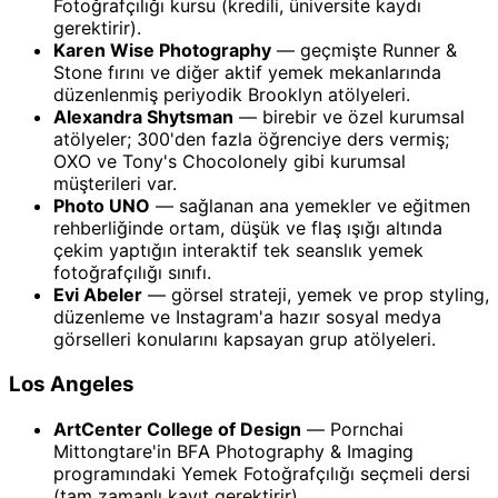
Fotoğrafçılığı kursu (kredili, üniversite kaydı
gerektirir).
Karen Wise Photography
— geçmişte Runner &
Stone fırını ve diğer aktif yemek mekanlarında
düzenlenmiş periyodik Brooklyn atölyeleri.
Alexandra Shytsman
— birebir ve özel kurumsal
atölyeler; 300'den fazla öğrenciye ders vermiş;
OXO ve Tony's Chocolonely gibi kurumsal
müşterileri var.
Photo UNO
— sağlanan ana yemekler ve eğitmen
rehberliğinde ortam, düşük ve flaş ışığı altında
çekim yaptığın interaktif tek seanslık yemek
fotoğrafçılığı sınıfı.
Evi Abeler
— görsel strateji, yemek ve prop styling,
düzenleme ve Instagram'a hazır sosyal medya
görselleri konularını kapsayan grup atölyeleri.
Los Angeles
ArtCenter College of Design
— Pornchai
Mittongtare'in BFA Photography & Imaging
programındaki Yemek Fotoğrafçılığı seçmeli dersi
(tam zamanlı kayıt gerektirir).