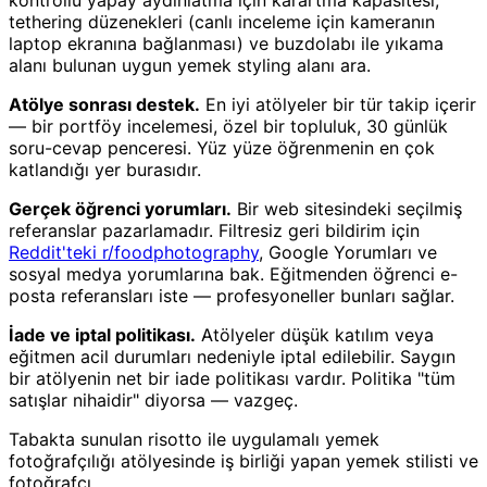
tethering düzenekleri (canlı inceleme için kameranın
laptop ekranına bağlanması) ve buzdolabı ile yıkama
alanı bulunan uygun yemek styling alanı ara.
Atölye sonrası destek.
En iyi atölyeler bir tür takip içerir
— bir portföy incelemesi, özel bir topluluk, 30 günlük
soru-cevap penceresi. Yüz yüze öğrenmenin en çok
katlandığı yer burasıdır.
Gerçek öğrenci yorumları.
Bir web sitesindeki seçilmiş
referanslar pazarlamadır. Filtresiz geri bildirim için
Reddit'teki r/foodphotography
, Google Yorumları ve
sosyal medya yorumlarına bak. Eğitmenden öğrenci e-
posta referansları iste — profesyoneller bunları sağlar.
İade ve iptal politikası.
Atölyeler düşük katılım veya
eğitmen acil durumları nedeniyle iptal edilebilir. Saygın
bir atölyenin net bir iade politikası vardır. Politika "tüm
satışlar nihaidir" diyorsa — vazgeç.
Tabakta sunulan risotto ile uygulamalı yemek
fotoğrafçılığı atölyesinde iş birliği yapan yemek stilisti ve
fotoğrafçı