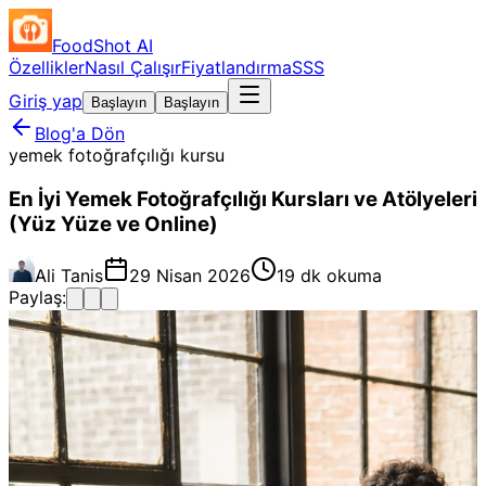
FoodShot AI
Özellikler
Nasıl Çalışır
Fiyatlandırma
SSS
Giriş yap
Başlayın
Başlayın
Blog'a Dön
yemek fotoğrafçılığı kursu
En İyi Yemek Fotoğrafçılığı Kursları ve Atölyeleri
(Yüz Yüze ve Online)
Ali Tanis
29 Nisan 2026
19 dk okuma
Paylaş: