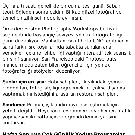
Üç ila altı saat, genellikle bir cumartesi günü. Sabah
teori, öğleden sonra çekim. Birkaç güzel fotoğraf ve
temel bir zihinsel modelle ayrılırsın.
Örnekler: Boston Photography Workshops bu fiyat
segmentinde başlangıç seviyesi yemek fotoğrafçılığı
günü düzenliyor. Manhattan'daki Photo UNO, eğitmenin
sana farklı ışık koşullarında tabakta sunulan ana
yemekleri çekme rehberliği yaptığı interaktif tek seanslık
bir sınıf sunuyor. San Francisco'daki Photosprouts,
manuel modu zaten bilen öğrenciler için yemek
fotoğrafçılığı atölyeleri düzenliyor.
Şunlar için en iyisi:
Hobi sahipleri, ilk yılındaki yemek
bloggerları, fotoğrafçılığı öğrenmek mi yoksa dışarıya
yaptırmak mı istediğini araştıran restoran sahipleri.
Sınırlama:
Bir gün, ışıklandırmayı içselleştirmek için
yeterli değildir. Heyecanla eve dönersin ve hemen pratik
yapmazsan iki hafta içinde öğrendiklerinin yarısını
unutursun.
Hafta Sonu ve Çok Günlük Yoğun Programlar