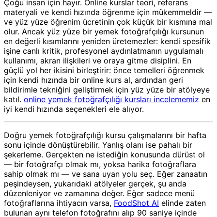
Çoğu insan için hayır. Online kurslar teori, referans
materyali ve kendi hızında öğrenme için mükemmeldir —
ve yüz yüze öğrenim ücretinin çok küçük bir kısmına mal
olur. Ancak yüz yüze bir yemek fotoğrafçılığı kursunun
en değerli kısımlarını yeniden üretemezler: kendi spesifik
işine canlı kritik, profesyonel aydınlatmanın uygulamalı
kullanımı, akran ilişkileri ve oraya gitme disiplini. En
güçlü yol her ikisini birleştirir: önce temelleri öğrenmek
için kendi hızında bir online kurs al, ardından geri
bildirimle tekniğini geliştirmek için yüz yüze bir atölyeye
katıl.
online yemek fotoğrafçılığı kursları incelememiz
en
iyi kendi hızında seçenekleri ele alıyor.
Doğru yemek fotoğrafçılığı kursu çalışmalarını bir hafta
sonu içinde dönüştürebilir. Yanlış olanı ise pahalı bir
şekerleme. Gerçekten ne istediğin konusunda dürüst ol
— bir fotoğrafçı olmak mı, yoksa harika fotoğraflara
sahip olmak mı — ve sana uyan yolu seç. Eğer zanaatın
peşindeysen, yukarıdaki atölyeler gerçek, şu anda
düzenleniyor ve zamanına değer. Eğer sadece menü
fotoğraflarına ihtiyacın varsa,
FoodShot AI
elinde zaten
bulunan aynı telefon fotoğrafını alıp 90 saniye içinde