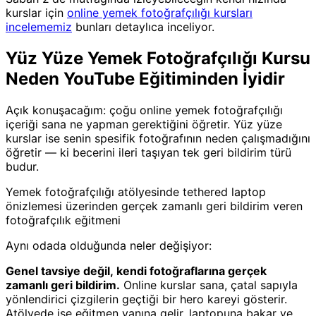
kurslar için
online yemek fotoğrafçılığı kursları
incelememiz
bunları detaylıca inceliyor.
Yüz Yüze Yemek Fotoğrafçılığı Kursu
Neden YouTube Eğitiminden İyidir
Açık konuşacağım: çoğu online yemek fotoğrafçılığı
içeriği sana ne yapman gerektiğini öğretir. Yüz yüze
kurslar ise senin spesifik fotoğrafının neden çalışmadığını
öğretir — ki becerini ileri taşıyan tek geri bildirim türü
budur.
Yemek fotoğrafçılığı atölyesinde tethered laptop
önizlemesi üzerinden gerçek zamanlı geri bildirim veren
fotoğrafçılık eğitmeni
Aynı odada olduğunda neler değişiyor:
Genel tavsiye değil, kendi fotoğraflarına gerçek
zamanlı geri bildirim.
Online kurslar sana, çatal sapıyla
yönlendirici çizgilerin geçtiği bir hero kareyi gösterir.
Atölyede ise eğitmen yanına gelir, laptopuna bakar ve