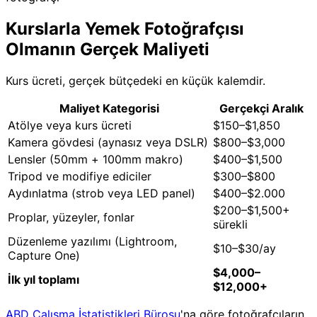
Kurslarla Yemek Fotoğrafçısı
Olmanın Gerçek Maliyeti
Kurs ücreti, gerçek bütçedeki en küçük kalemdir.
Maliyet Kategorisi
Gerçekçi Aralık
Atölye veya kurs ücreti
$150–$1,850
Kamera gövdesi (aynasız veya DSLR)
$800–$3,000
Lensler (50mm + 100mm makro)
$400–$1,500
Tripod ve modifiye ediciler
$300–$800
Aydınlatma (strob veya LED panel)
$400–$2.000
$200–$1,500+
Proplar, yüzeyler, fonlar
sürekli
Düzenleme yazılımı (Lightroom,
$10–$30/ay
Capture One)
$4,000–
İlk yıl toplamı
$12,000+
ABD Çalışma İstatistikleri Bürosu
'na göre fotoğrafçıların